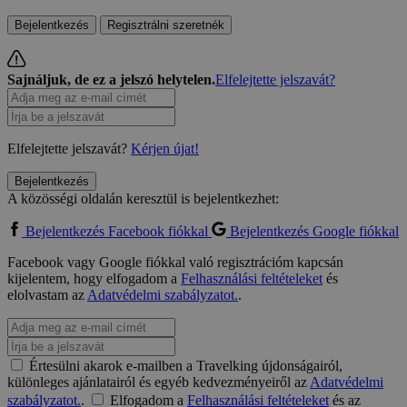
Bejelentkezés
Regisztrálni szeretnék
Sajnáljuk, de ez a jelszó helytelen.
Elfelejtette jelszavát?
Elfelejtette jelszavát?
Kérjen újat!
Bejelentkezés
A közösségi oldalán keresztül is bejelentkezhet:
Bejelentkezés Facebook fiókkal
Bejelentkezés Google fiókkal
Facebook vagy Google fiókkal való regisztrációm kapcsán
kijelentem, hogy elfogadom a
Felhasználási feltételeket
és
elolvastam az
Adatvédelmi szabályzatot.
.
Értesülni akarok e-mailben a Travelking újdonságairól,
különleges ajánlatairól és egyéb kedvezményeiről az
Adatvédelmi
szabályzatot.
.
Elfogadom a
Felhasználási feltételeket
és az