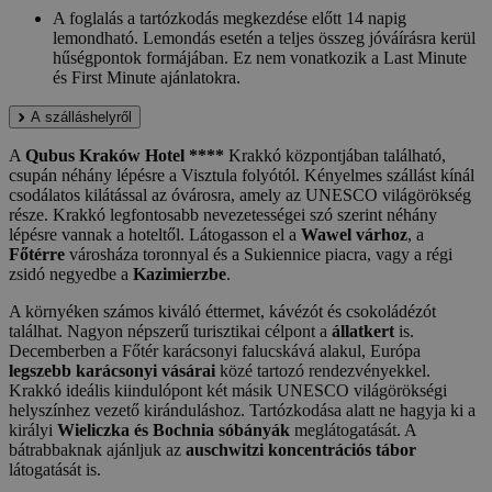
A foglalás a tartózkodás megkezdése előtt 14 napig
lemondható. Lemondás esetén a teljes összeg jóváírásra kerül
hűségpontok formájában. Ez nem vonatkozik a Last Minute
és First Minute ajánlatokra.
A szálláshelyről
A
Qubus Kraków Hotel ****
Krakkó központjában található,
csupán néhány lépésre a Visztula folyótól. Kényelmes szállást kínál
csodálatos kilátással az óvárosra, amely az UNESCO világörökség
része. Krakkó legfontosabb nevezetességei szó szerint néhány
lépésre vannak a hoteltől. Látogasson el a
Wawel várhoz
, a
Főtérre
városháza toronnyal és a Sukiennice piacra, vagy a régi
zsidó negyedbe a
Kazimierzbe
.
A környéken számos kiváló éttermet, kávézót és csokoládézót
találhat. Nagyon népszerű turisztikai célpont a
állatkert
is.
Decemberben a Főtér karácsonyi falucskává alakul, Európa
legszebb karácsonyi vásárai
közé tartozó rendezvényekkel.
Krakkó ideális kiindulópont két másik UNESCO világörökségi
helyszínhez vezető kiránduláshoz. Tartózkodása alatt ne hagyja ki a
királyi
Wieliczka és Bochnia sóbányák
meglátogatását. A
bátrabbaknak ajánljuk az
auschwitzi koncentrációs tábor
látogatását is.