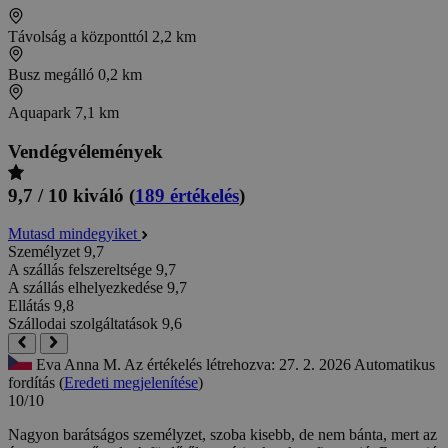
Távolság a központtól
2,2 km
Busz megálló
0,2 km
Aquapark
7,1 km
Vendégvélemények
9,7 / 10
kiváló
(
189 értékelés
)
Mutasd mindegyiket
Személyzet
9,7
A szállás felszereltsége
9,7
A szállás elhelyezkedése
9,7
Ellátás
9,8
Szállodai szolgáltatások
9,6
Eva Anna M.
Az értékelés létrehozva: 27. 2. 2026
Automatikus
fordítás (
Eredeti megjelenítése
)
10/10
Nagyon barátságos személyzet, szoba kisebb, de nem bánta, mert az