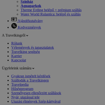
Színház
Aquaparkok
Therme Erding belépő + prémium szállás
Water World Rulantica: belépő és szállás
Ajándékutalvány
Kedvezmények
A Travelkingről
Rólunk
Vélemények és tapasztalatok
Travelking segítség
Karrier
Kapcsolat
Ügyfeleink számára
Gyakran ismételt kérdések
Szállodák a Travelkingen
Travelpedia
Hűségprogram
Személyesen ellenőrzött szállások
Nyár, utazással tele
Utazási élmények Szép-kártyával