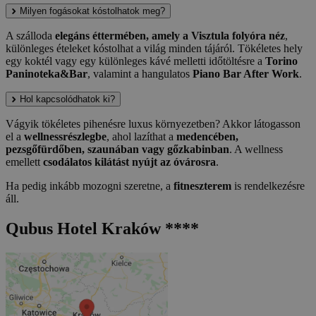
Milyen fogásokat kóstolhatok meg?
A szálloda
elegáns éttermében, amely a Visztula folyóra néz
,
különleges ételeket kóstolhat a világ minden tájáról. Tökéletes hely
egy koktél vagy egy különleges kávé melletti időtöltésre a
Torino
Paninoteka&Bar
, valamint a hangulatos
Piano Bar After Work
.
Hol kapcsolódhatok ki?
Vágyik tökéletes pihenésre luxus környezetben? Akkor látogasson
el a
wellnessrészlegbe
, ahol lazíthat a
medencében,
pezsgőfürdőben, szaunában vagy gőzkabinban
. A wellness
emellett
csodálatos kilátást nyújt az óvárosra
.
Ha pedig inkább mozogni szeretne, a
fitneszterem
is rendelkezésre
áll.
Qubus Hotel Kraków ****