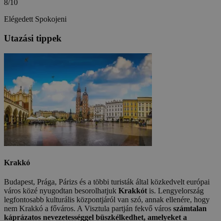
8/10
Elégedett
Spokojeni
Utazási tippek
Krakkó
Budapest, Prága, Párizs és a többi turisták által közkedvelt európai
város közé nyugodtan besorolhatjuk
Krakkót
is. Lengyelország
legfontosabb kulturális központjáról van szó, annak ellenére, hogy
nem Krakkó a főváros. A Visztula partján fekvő város
számtalan
káprázatos nevezetességgel büszkélkedhet, amelyeket a