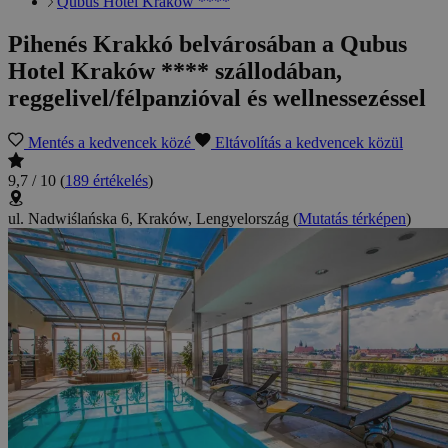
Qubus Hotel Kraków ****
Pihenés Krakkó belvárosában a Qubus
Hotel Kraków **** szállodában,
reggelivel/félpanzióval és wellnessezéssel
Mentés a kedvencek közé
Eltávolítás a kedvencek közül
9,7 / 10
(
189 értékelés
)
ul. Nadwiślańska 6, Kraków, Lengyelország
(
Mutatás térképen
)