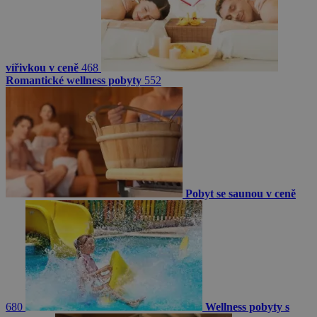
vířivkou v ceně
468
Romantické wellness pobyty
552
Pobyt se saunou v ceně
680
Wellness pobyty s