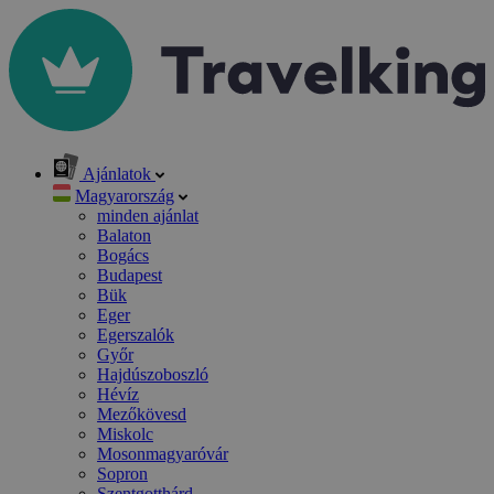
Ajánlatok
Magyarország
minden ajánlat
Balaton
Bogács
Budapest
Bük
Eger
Egerszalók
Győr
Hajdúszoboszló
Hévíz
Mezőkövesd
Miskolc
Mosonmagyaróvár
Sopron
Szentgotthárd