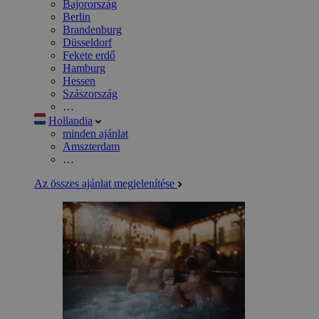
Bajorország
Berlin
Brandenburg
Düsseldorf
Fekete erdő
Hamburg
Hessen
Szászország
…
Hollandia
minden ajánlat
Amszterdam
…
Az összes ajánlat megjelenítése