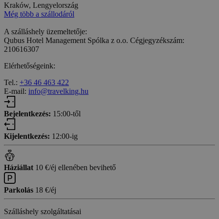
Kraków, Lengyelország
Még több a szállodáról
A szálláshely üzemeltetője:
Qubus Hotel Management Spólka z o.o. Cégjegyzékszám:
210616307
Elérhetőségeink:
Tel.:
+36 46 463 422
E-mail:
info@travelking.hu
Bejelentkezés:
15:00-től
Kijelentkezés:
12:00-ig
Háziállat
10 €/éj ellenében bevihető
Parkolás
18 €/éj
Szálláshely szolgáltatásai