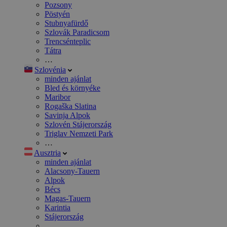
Pozsony
Pöstyén
Stubnyafürdő
Szlovák Paradicsom
Trencsénteplic
Tátra
…
Szlovénia
minden ajánlat
Bled és környéke
Maribor
Rogaška Slatina
Savinja Alpok
Szlovén Stájerország
Triglav Nemzeti Park
…
Ausztria
minden ajánlat
Alacsony-Tauern
Alpok
Bécs
Magas-Tauern
Karintia
Stájerország
…