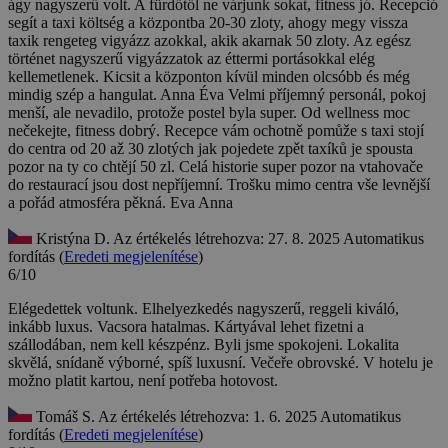
ágy nagyszerű volt. A fürdőtől ne várjunk sokat, fitness jó. Recepció
segít a taxi költség a központba 20-30 zloty, ahogy megy vissza
taxik rengeteg vigyázz azokkal, akik akarnak 50 zloty. Az egész
történet nagyszerű vigyázzatok az éttermi portásokkal elég
kellemetlenek. Kicsit a központon kívül minden olcsóbb és még
mindig szép a hangulat. Anna Éva
Velmi příjemný personál, pokoj
menší, ale nevadilo, protože postel byla super. Od wellness moc
nečekejte, fitness dobrý. Recepce vám ochotně pomůže s taxi stojí
do centra od 20 až 30 zlotých jak pojedete zpět taxíků je spousta
pozor na ty co chtějí 50 zl. Celá historie super pozor na vtahovače
do restaurací jsou dost nepříjemní. Trošku mimo centra vše levnější
a pořád atmosféra pěkná. Eva Anna
Kristýna D.
Az értékelés létrehozva: 27. 8. 2025
Automatikus
fordítás (
Eredeti megjelenítése
)
6/10
Elégedettek voltunk. Elhelyezkedés nagyszerű, reggeli kiváló,
inkább luxus. Vacsora hatalmas. Kártyával lehet fizetni a
szállodában, nem kell készpénz.
Byli jsme spokojeni. Lokalita
skvělá, snídaně výborné, spíš luxusní. Večeře obrovské. V hotelu je
možno platit kartou, není potřeba hotovost.
Tomáš S.
Az értékelés létrehozva: 1. 6. 2025
Automatikus
fordítás (
Eredeti megjelenítése
)