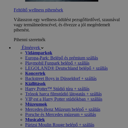
Feltöltő wellness pihenések
Válasszon egy wellness-üdülést pezsgőfürdővel, szaunával
vagy termálmedencével, és élvezze a jól megérdemelt
pihenést.
Pihenni szeretnék
Élmények
Vidámparkok
Europa-Park: Belépő és prémium szállás
Playmobil Funpark belépő + szállás
LEGOLAND® Deutschland belépő + szállás
Koncertek
Backstreet Boys in Düsseldorf + szállás
Kiállítások
Harry Potter™ Stúdió túra + szállás
Trónok harca filmstúdió látogatás + szállás
VIP est a Harry Potter stúdiókban + szállás
Múzeumok
Mercedes-Benz Múzeum belépő + szállás
Porsche és Mercedes múzeum + szállás
Musicalek
Párizsi Moulin Rouge belépő + szállás