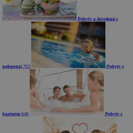
Pobyty a dovolená s
polopenzí
703
Pobyty s
bazénem
648
Pobyty s