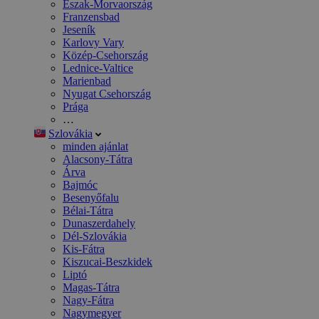
Észak-Morvaország
Franzensbad
Jeseník
Karlovy Vary
Közép-Csehország
Lednice-Valtice
Marienbad
Nyugat Csehország
Prága
…
Szlovákia
minden ajánlat
Alacsony-Tátra
Árva
Bajmóc
Besenyőfalu
Bélai-Tátra
Dunaszerdahely
Dél-Szlovákia
Kis-Fátra
Kiszucai-Beszkidek
Liptó
Magas-Tátra
Nagy-Fátra
Nagymegyer