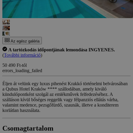
Az egész galéria
A tartózkodás időpontjának lemondása INGYENES.
(
További információ
)
50 490 Ft-tól
errors_loading_failed
Éljen át velünk egy luxus pihenést Krakkó történelmi belvárosában
a Qubus Hotel Kraków **** szállodában, amely kiváló
kiindulópontként szolgál az emlékművek felfedezéséhez. A
szálláson kívül bőséges reggelik vagy félpanziós ellátás várha,
valamint medence, pezsgőfürdő, szaunák, illetve a konditerem
korlátlan használata.
Csomagtartalom