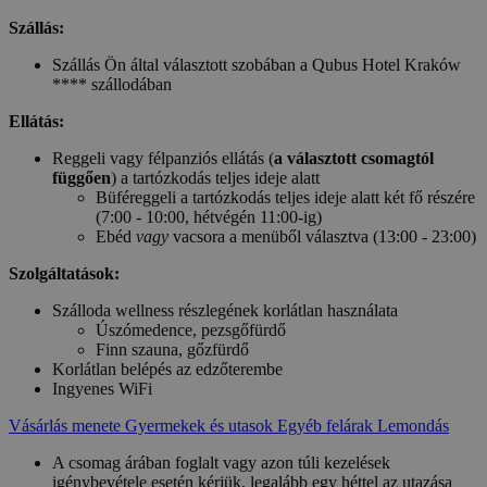
Szállás:
Szállás Ön által választott szobában a Qubus Hotel Kraków
**** szállodában
Ellátás:
Reggeli vagy félpanziós ellátás (
a választott csomagtól
függően
) a tartózkodás teljes ideje alatt
Büféreggeli a tartózkodás teljes ideje alatt két fő részére
(7:00 - 10:00, hétvégén 11:00-ig)
Ebéd
vagy
vacsora a menüből választva (13:00 - 23:00)
Szolgáltatások:
Szálloda wellness részlegének korlátlan használata
Úszómedence, pezsgőfürdő
Finn szauna, gőzfürdő
Korlátlan belépés az edzőterembe
Ingyenes WiFi
Vásárlás menete
Gyermekek és utasok
Egyéb felárak
Lemondás
A csomag árában foglalt vagy azon túli kezelések
igénybevétele esetén kérjük, legalább egy héttel az utazása