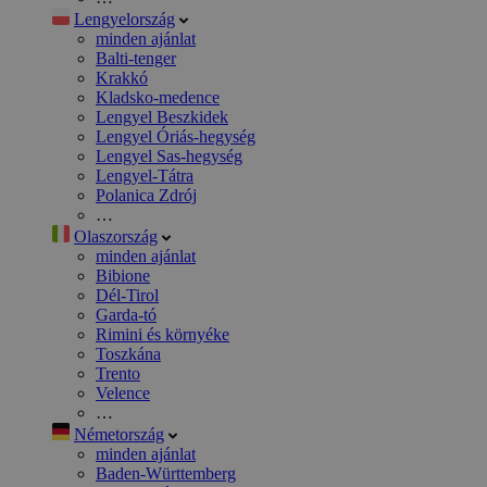
Lengyelország
minden ajánlat
Balti-tenger
Krakkó
Kladsko-medence
Lengyel Beszkidek
Lengyel Óriás-hegység
Lengyel Sas-hegység
Lengyel-Tátra
Polanica Zdrój
…
Olaszország
minden ajánlat
Bibione
Dél-Tirol
Garda-tó
Rimini és környéke
Toszkána
Trento
Velence
…
Németország
minden ajánlat
Baden-Württemberg