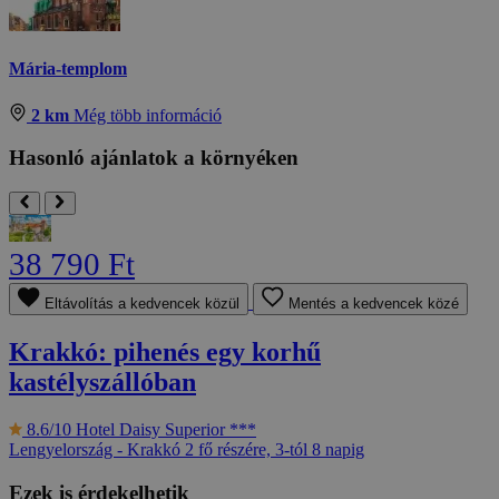
Mária-templom
2 km
Még több információ
Hasonló ajánlatok a környéken
38 790 Ft
Eltávolítás a kedvencek közül
Mentés a kedvencek közé
Krakkó: pihenés egy korhű
kastélyszállóban
8.6/10
Hotel Daisy Superior ***
Lengyelország - Krakkó
2 fő részére, 3-tól 8 napig
Ezek is érdekelhetik