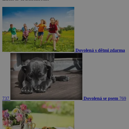
Dovolená s dětmi zdarma
737
Dovolená se psem
769