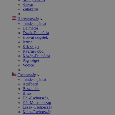
Sárvár
Zalakaros
…
Horvátország
minden ajánlat
Dalmácia
Észak-Dalmácia
Horvát szigetek
Isztria
Krk sziget
Kvarner-öböl
Közép-Dalmácia
Pag sziget
Vodice
…
Csehország
minden ajánlat
Adršpach
Beszkidek
Brno
Dél-Csehország
Dél-Morvaország
Észak-Csehország
Kelet-Csehország