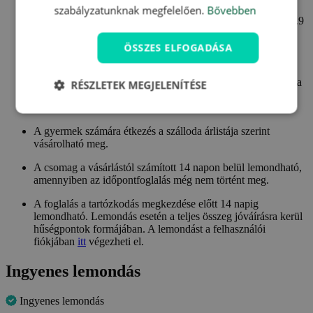
ágyon és ellátás nélkül.
szabályzatunknak megfelelően.
Bővebben
A szülőkkel egy szobába való elhelyezés, csak a gyermek 5.9
éves koráig lehetséges. Idősebb gyermekek számára külön
szoba foglalása szükséges.
ÖSSZES ELFOGADÁSA
Gyerek felárak a helyszínen fizetendőek.
Bizonyos, a Travelking ajánlatában nem szereplő felárak és a
RÉSZLETEK MEGJELENÍTÉSE
helyi idegenforgalmi adó helyben fizetendő, melyeket
zlotyban és kézpénzben kell fizetni.
A gyermek számára étkezés a szálloda árlistája szerint
vásárolható meg.
A csomag a vásárlástól számított 14 napon belül lemondható,
amennyiben az időpontfoglalás még nem történt meg.
A foglalás a tartózkodás megkezdése előtt 14 napig
lemondható. Lemondás esetén a teljes összeg jóváírásra kerül
hűségpontok formájában. A lemondást a felhasználói
fiókjában
itt
végezheti el.
Ingyenes lemondás
Ingyenes lemondás