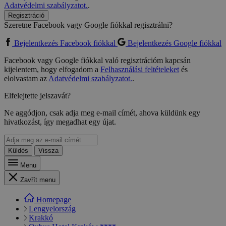
Adatvédelmi szabályzatot.
.
Regisztráció
Szeretne Facebook vagy Google fiókkal regisztrálni?
Bejelentkezés Facebook fiókkal
Bejelentkezés Google fiókkal
Facebook vagy Google fiókkal való regisztrációm kapcsán
kijelentem, hogy elfogadom a
Felhasználási feltételeket
és
elolvastam az
Adatvédelmi szabályzatot.
.
Elfelejtette jelszavát?
Ne aggódjon, csak adja meg e-mail címét, ahova küldünk egy
hivatkozást, így megadhat egy újat.
Küldés
Vissza
Menu
Zavřít menu
Homepage
Lengyelország
Krakkó