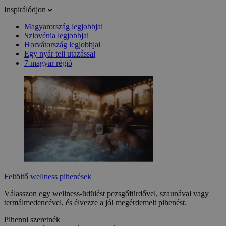
Inspirálódjon
Magyarország legjobbjai
Szlovénia legjobbjai
Horvátország legjobbjai
Egy nyár teli utazással
7 magyar régió
Feltöltő wellness pihenések
Válasszon egy wellness-üdülést pezsgőfürdővel, szaunával vagy
termálmedencével, és élvezze a jól megérdemelt pihenést.
Pihenni szeretnék