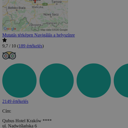
Mutatás térképen
Navigálás a helyszínre
9,7 / 10
(
189 értékelés
)
2149 értékelés
Cím:
Qubus Hotel Kraków ****
ul. Nadwiślańska 6