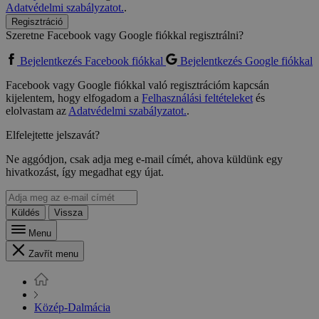
Adatvédelmi szabályzatot.
.
Regisztráció
Szeretne Facebook vagy Google fiókkal regisztrálni?
Bejelentkezés Facebook fiókkal
Bejelentkezés Google fiókkal
Facebook vagy Google fiókkal való regisztrációm kapcsán
kijelentem, hogy elfogadom a
Felhasználási feltételeket
és
elolvastam az
Adatvédelmi szabályzatot.
.
Elfelejtette jelszavát?
Ne aggódjon, csak adja meg e-mail címét, ahova küldünk egy
hivatkozást, így megadhat egy újat.
Küldés
Vissza
Menu
Zavřít menu
Közép-Dalmácia