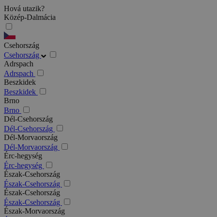
Hová utazik?
Közép-Dalmácia
Csehország
Csehország
Adrspach
Adrspach
Beszkidek
Beszkidek
Brno
Brno
Dél-Csehország
Dél-Csehország
Dél-Morvaország
Dél-Morvaország
Érc-hegység
Érc-hegység
Észak-Csehország
Észak-Csehország
Észak-Csehország
Észak-Csehország
Észak-Morvaország