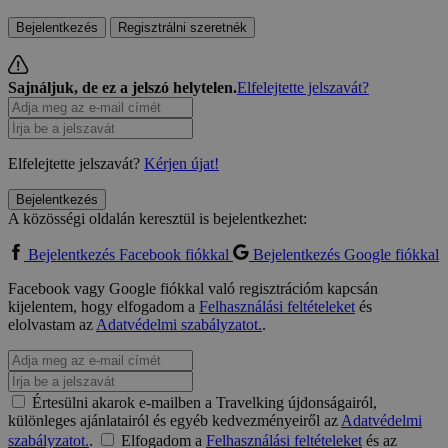
Bejelentkezés
Regisztrálni szeretnék
Sajnáljuk, de ez a jelszó helytelen.
Elfelejtette jelszavát?
Elfelejtette jelszavát?
Kérjen újat!
Bejelentkezés
A közösségi oldalán keresztül is bejelentkezhet:
Bejelentkezés Facebook fiókkal
Bejelentkezés Google fiókkal
Facebook vagy Google fiókkal való regisztrációm kapcsán
kijelentem, hogy elfogadom a
Felhasználási feltételeket
és
elolvastam az
Adatvédelmi szabályzatot.
.
Értesülni akarok e-mailben a Travelking újdonságairól,
különleges ajánlatairól és egyéb kedvezményeiről az
Adatvédelmi
szabályzatot.
.
Elfogadom a
Felhasználási feltételeket
és az