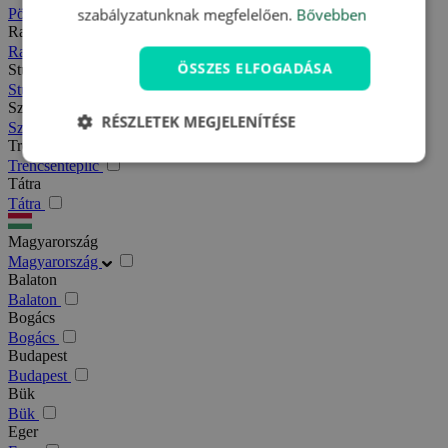
szabályzatunknak megfelelően.
Bővebben
Pöstyén
Rajecfürdő
Rajecfürdő
ÖSSZES ELFOGADÁSA
Stubnyafürdő
Stubnyafürdő
Szlovák paradicsom
RÉSZLETEK MEGJELENÍTÉSE
Szlovák paradicsom
Trencsénteplic
Trencsénteplic
Tátra
Tátra
Magyarország
Magyarország
Balaton
Balaton
Bogács
Bogács
Budapest
Budapest
Bük
Bük
Eger