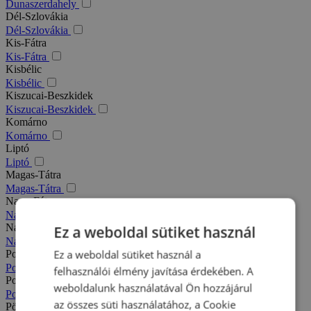
Dunaszerdahely
Dél-Szlovákia
Dél-Szlovákia
Kis-Fátra
Kis-Fátra
Kisbélic
Kisbélic
Kiszucai-Beszkidek
Kiszucai-Beszkidek
Komárno
Komárno
Liptó
Liptó
Magas-Tátra
Magas-Tátra
Nagy-Fátra
Nagy-Fátra
Nagymegyer
Ez a weboldal sütiket használ
Nagymegyer
Ez a weboldal sütiket használ a
Podhajska
Podhajska
felhasználói élmény javítása érdekében. A
Pozsony
weboldalunk használatával Ön hozzájárul
Pozsony
az összes süti használatához, a Cookie
Pöstyén