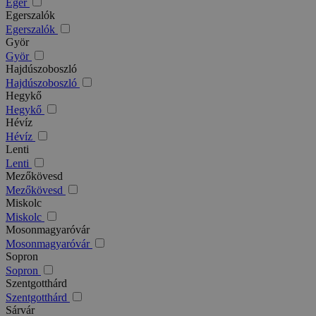
Eger
Egerszalók
Egerszalók
Györ
Györ
Hajdúszoboszló
Hajdúszoboszló
Hegykő
Hegykő
Hévíz
Hévíz
Lenti
Lenti
Mezőkövesd
Mezőkövesd
Miskolc
Miskolc
Mosonmagyaróvár
Mosonmagyaróvár
Sopron
Sopron
Szentgotthárd
Szentgotthárd
Sárvár