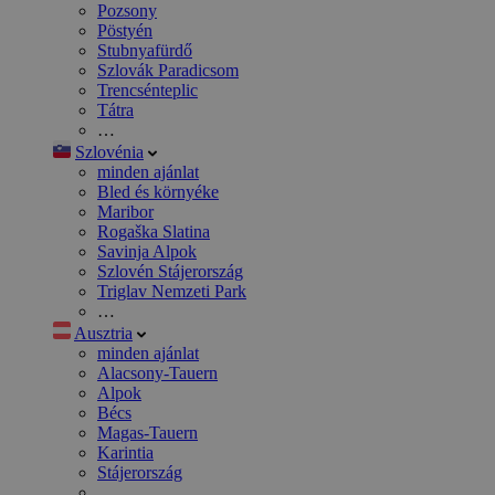
Pozsony
Pöstyén
Stubnyafürdő
Szlovák Paradicsom
Trencsénteplic
Tátra
…
Szlovénia
minden ajánlat
Bled és környéke
Maribor
Rogaška Slatina
Savinja Alpok
Szlovén Stájerország
Triglav Nemzeti Park
…
Ausztria
minden ajánlat
Alacsony-Tauern
Alpok
Bécs
Magas-Tauern
Karintia
Stájerország
…