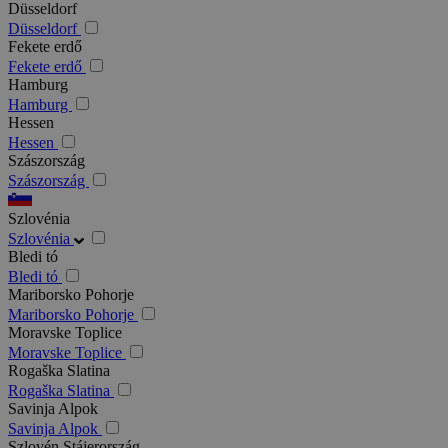
Düsseldorf
Düsseldorf
Fekete erdő
Fekete erdő
Hamburg
Hamburg
Hessen
Hessen
Szászország
Szászország
Szlovénia
Szlovénia
Bledi tó
Bledi tó
Mariborsko Pohorje
Mariborsko Pohorje
Moravske Toplice
Moravske Toplice
Rogaška Slatina
Rogaška Slatina
Savinja Alpok
Savinja Alpok
Szlovén Stájerország