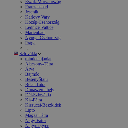
Észak-Morvaország
Franzensbad
Jeseník
Karlovy Vary
Közép-Csehország
Lednice-Valtice
Marienbad
Nyugat Csehország
Prága
…
Szlovákia
minden ajánlat
Alacsony-Tátra
Árva
Bajmóc
Besenyőfalu
Bélai-Tátra
Dunaszerdahely
Dél-Szlovákia
Kis-Fátra
Kiszucai-Beszkidek
Liptó
Magas-Tátra
Nagy-Fátra
Nagymegyer