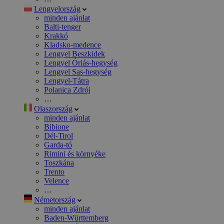
Lengyelország
minden ajánlat
Balti-tenger
Krakkó
Kladsko-medence
Lengyel Beszkidek
Lengyel Óriás-hegység
Lengyel Sas-hegység
Lengyel-Tátra
Polanica Zdrój
…
Olaszország
minden ajánlat
Bibione
Dél-Tirol
Garda-tó
Rimini és környéke
Toszkána
Trento
Velence
…
Németország
minden ajánlat
Baden-Württemberg