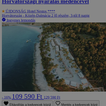
Horvátországi nyaralás medencével
ÚJDONSÁG
Hotel Nestos ****
Horvátország - Közép-Dalmácia
2 fő részére, 3-tól 8 napig
Ingyenes lemondás
109 590 Ft
- 16%
129 590 Ft
Eltávolítás a kedvencek közül
Mentés a kedvencek közé