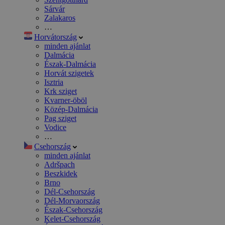
Sárvár
Zalakaros
…
Horvátország
minden ajánlat
Dalmácia
Észak-Dalmácia
Horvát szigetek
Isztria
Krk sziget
Kvarner-öböl
Közép-Dalmácia
Pag sziget
Vodice
…
Csehország
minden ajánlat
Adršpach
Beszkidek
Brno
Dél-Csehország
Dél-Morvaország
Észak-Csehország
Kelet-Csehország