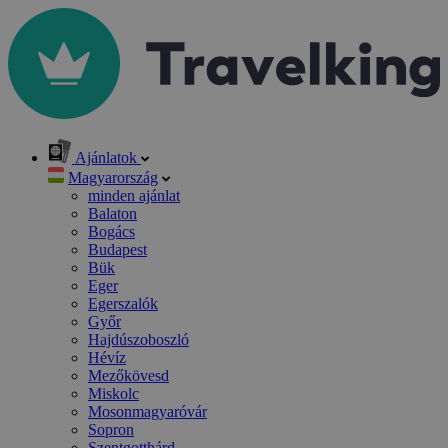
Ajánlatok
Magyarország
minden ajánlat
Balaton
Bogács
Budapest
Bük
Eger
Egerszalók
Győr
Hajdúszoboszló
Hévíz
Mezőkövesd
Miskolc
Mosonmagyaróvár
Sopron
Szentgotthárd