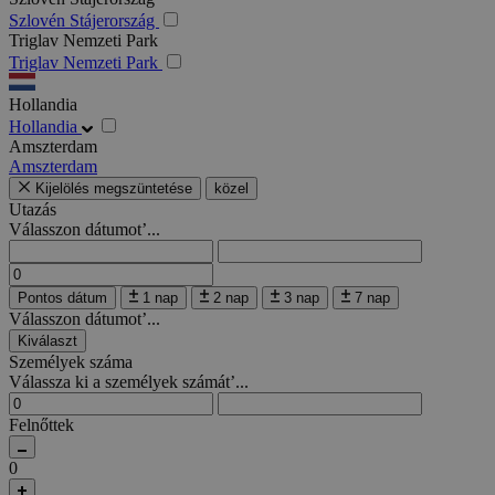
Szlovén Stájerország
Triglav Nemzeti Park
Triglav Nemzeti Park
Hollandia
Hollandia
Amszterdam
Amszterdam
Kijelölés megszüntetése
közel
Utazás
Válasszon dátumot’...
Pontos dátum
1 nap
2 nap
3 nap
7 nap
Válasszon dátumot’...
Kiválaszt
Személyek száma
Válassza ki a személyek számát’...
Felnőttek
0