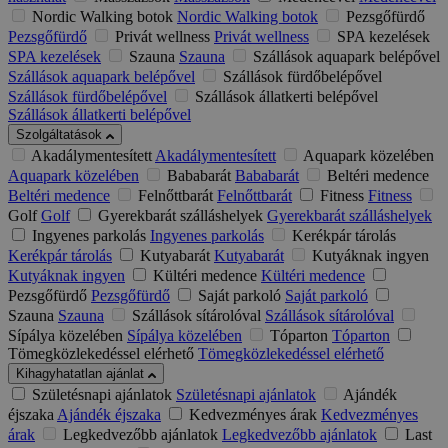
Nordic Walking botok
Nordic Walking botok
Pezsgőfürdő
Pezsgőfürdő
Privát wellness
Privát wellness
SPA kezelések
SPA kezelések
Szauna
Szauna
Szállások aquapark belépővel
Szállások aquapark belépővel
Szállások fürdőbelépővel
Szállások fürdőbelépővel
Szállások állatkerti belépővel
Szállások állatkerti belépővel
Szolgáltatások
Akadálymentesített
Akadálymentesített
Aquapark közelében
Aquapark közelében
Bababarát
Bababarát
Beltéri medence
Beltéri medence
Felnőttbarát
Felnőttbarát
Fitness
Fitness
Golf
Golf
Gyerekbarát szálláshelyek
Gyerekbarát szálláshelyek
Ingyenes parkolás
Ingyenes parkolás
Kerékpár tárolás
Kerékpár tárolás
Kutyabarát
Kutyabarát
Kutyáknak ingyen
Kutyáknak ingyen
Kültéri medence
Kültéri medence
Pezsgőfürdő
Pezsgőfürdő
Saját parkoló
Saját parkoló
Szauna
Szauna
Szállások sítárolóval
Szállások sítárolóval
Sípálya közelében
Sípálya közelében
Tóparton
Tóparton
Tömegközlekedéssel elérhető
Tömegközlekedéssel elérhető
Kihagyhatatlan ajánlat
Születésnapi ajánlatok
Születésnapi ajánlatok
Ajándék
éjszaka
Ajándék éjszaka
Kedvezményes árak
Kedvezményes
árak
Legkedvezőbb ajánlatok
Legkedvezőbb ajánlatok
Last