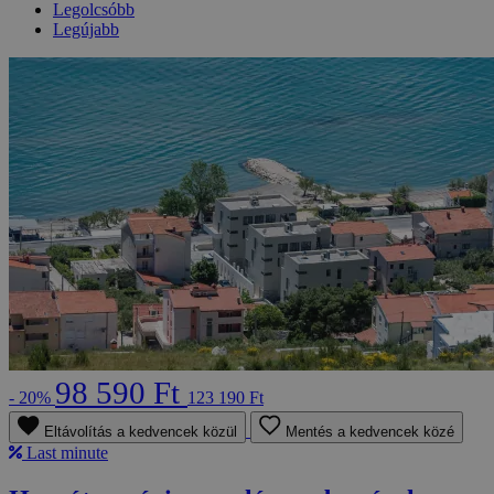
Legolcsóbb
Legújabb
98 590 Ft
- 20%
123 190 Ft
Eltávolítás a kedvencek közül
Mentés a kedvencek közé
Last minute