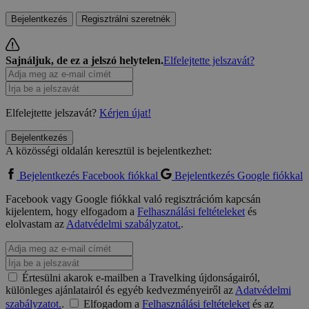
Bejelentkezés
Regisztrálni szeretnék
Sajnáljuk, de ez a jelszó helytelen.
Elfelejtette jelszavát?
Elfelejtette jelszavát?
Kérjen újat!
Bejelentkezés
A közösségi oldalán keresztül is bejelentkezhet:
Bejelentkezés Facebook fiókkal
Bejelentkezés Google fiókkal
Facebook vagy Google fiókkal való regisztrációm kapcsán
kijelentem, hogy elfogadom a
Felhasználási feltételeket
és
elolvastam az
Adatvédelmi szabályzatot.
.
Értesülni akarok e-mailben a Travelking újdonságairól,
különleges ajánlatairól és egyéb kedvezményeiről az
Adatvédelmi
szabályzatot.
.
Elfogadom a
Felhasználási feltételeket
és az