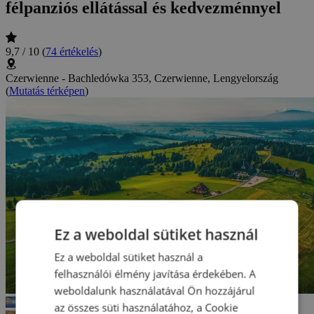
félpanziós ellátással és kedvezménnyel
9,7 / 10
(
74 értékelés
)
Czerwienne - Bachledówka 353, Czerwienne, Lengyelország
(
Mutatás térképen
)
Ez a weboldal sütiket használ
Ez a weboldal sütiket használ a
felhasználói élmény javítása érdekében. A
weboldalunk használatával Ön hozzájárul
az összes süti használatához, a Cookie