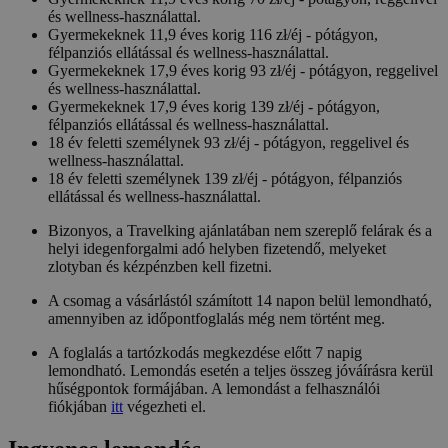
és wellness-használattal.
Gyermekeknek 11,9 éves korig 116 zł/éj - pótágyon,
félpanziós ellátással és wellness-használattal.
Gyermekeknek 17,9 éves korig 93 zł/éj - pótágyon, reggelivel
és wellness-használattal.
Gyermekeknek 17,9 éves korig 139 zł/éj - pótágyon,
félpanziós ellátással és wellness-használattal.
18 év feletti személynek 93 zł/éj - pótágyon, reggelivel és
wellness-használattal.
18 év feletti személynek 139 zł/éj - pótágyon, félpanziós
ellátással és wellness-használattal.
Bizonyos, a Travelking ajánlatában nem szereplő felárak és a
helyi idegenforgalmi adó helyben fizetendő, melyeket
zlotyban és kézpénzben kell fizetni.
A csomag a vásárlástól számított 14 napon belül lemondható,
amennyiben az időpontfoglalás még nem történt meg.
A foglalás a tartózkodás megkezdése előtt 7 napig
lemondható. Lemondás esetén a teljes összeg jóváírásra kerül
hűségpontok formájában. A lemondást a felhasználói
fiókjában
itt
végezheti el.