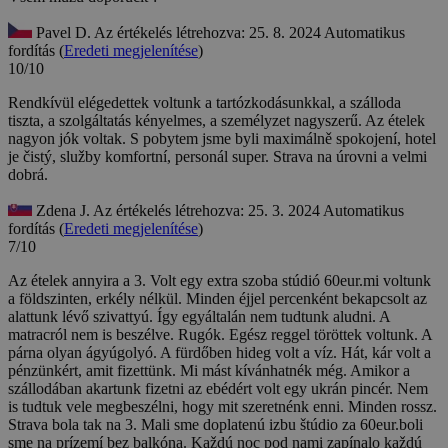
Pavel D.
Az értékelés létrehozva: 25. 8. 2024
Automatikus
fordítás (
Eredeti megjelenítése
)
10/10
Rendkívül elégedettek voltunk a tartózkodásunkkal, a szálloda
tiszta, a szolgáltatás kényelmes, a személyzet nagyszerű. Az ételek
nagyon jók voltak.
S pobytem jsme byli maximálně spokojení, hotel
je čistý, služby komfortní, personál super. Strava na úrovni a velmi
dobrá.
Zdena J.
Az értékelés létrehozva: 25. 3. 2024
Automatikus
fordítás (
Eredeti megjelenítése
)
7/10
Az ételek annyira a 3. Volt egy extra szoba stúdió 60eur.mi voltunk
a földszinten, erkély nélkül. Minden éjjel percenként bekapcsolt az
alattunk lévő szivattyú. Így egyáltalán nem tudtunk aludni. A
matracról nem is beszélve. Rugók. Egész reggel töröttek voltunk. A
párna olyan ágyúgolyó. A fürdőben hideg volt a víz. Hát, kár volt a
pénzünkért, amit fizettünk. Mi mást kívánhatnék még. Amikor a
szállodában akartunk fizetni az ebédért volt egy ukrán pincér. Nem
is tudtuk vele megbeszélni, hogy mit szeretnénk enni. Minden rossz.
Strava bola tak na 3. Mali sme doplatenú izbu štúdio za 60eur.boli
sme na prízemí bez balkóna. Každú noc pod nami zapínalo každú