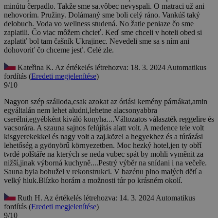
minútu čerpadlo. Takže sme sa.vôbec nevyspali. O matraci už ani
nehovorím. Pružiny. Dolámaný sme boli celý ráno. Vankúš taký
delobuch. Voda vo wellness studená. No žatie peniaze čo sme
zaplatili. Čo viac môžem chcieť. Keď sme chceli v hoteli obed si
zaplatiť bol tam čašník Ukrajinec. Nevedeli sme sa s ním ani
dohovoriť čo chceme jesť. Celé zle.
Kateřina K.
Az értékelés létrehozva: 18. 3. 2024
Automatikus
fordítás (
Eredeti megjelenítése
)
9/10
Nagyon szép szálloda,csak azokat az óriási kemény párnákat,amin
egyáltalán nem lehet aludni,lehetne alacsonyabbra
cserélni,egyébként kiváló konyha....Változatos választék reggelire és
vacsorára. A szauna sajnos felújítás alatt volt. A medence tele volt
kisgyerekekkel és nagy volt a zaj.közel a hegyekhez és a túrázási
lehetőség a gyönyörű környezetben.
Moc hezký hotel,jen ty obří
tvrdé polštáře na kterých se neda vubec spát by mohli vyměnit za
nižší,jinak výborná kuchyně....Pestrý výběr na snídani i na večeře.
Sauna byla bohužel v rekonstrukci. V bazénu plno malých dětí a
velký hluk.Blízko horám a možnosti túr po krásném okolí.
Ruth H.
Az értékelés létrehozva: 14. 3. 2024
Automatikus
fordítás (
Eredeti megjelenítése
)
9/10