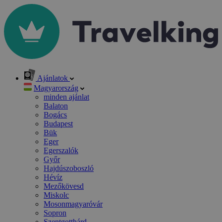
Ajánlatok
Magyarország
minden ajánlat
Balaton
Bogács
Budapest
Bük
Eger
Egerszalók
Győr
Hajdúszoboszló
Hévíz
Mezőkövesd
Miskolc
Mosonmagyaróvár
Sopron
Szentgotthárd