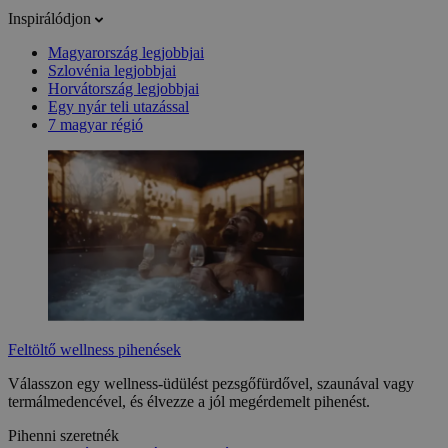
Inspirálódjon
Magyarország legjobbjai
Szlovénia legjobbjai
Horvátország legjobbjai
Egy nyár teli utazással
7 magyar régió
Feltöltő wellness pihenések
Válasszon egy wellness-üdülést pezsgőfürdővel, szaunával vagy
termálmedencével, és élvezze a jól megérdemelt pihenést.
Pihenni szeretnék