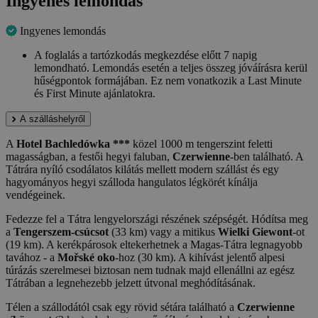
Ingyenes lemondás
Ingyenes lemondás
A foglalás a tartózkodás megkezdése előtt 7 napig
lemondható. Lemondás esetén a teljes összeg jóváírásra kerül
hűségpontok formájában. Ez nem vonatkozik a Last Minute
és First Minute ajánlatokra.
A szálláshelyről
A
Hotel Bachledówka ***
közel 1000 m tengerszint feletti
magasságban, a festői hegyi faluban,
Czerwienne
-ben található. A
Tátrára nyíló csodálatos kilátás mellett modern szállást és egy
hagyományos hegyi szálloda hangulatos légkörét kínálja
vendégeinek.
Fedezze fel a Tátra lengyelországi részének szépségét. Hódítsa meg
a
Tengerszem-csúcsot
(33 km) vagy a mitikus
Wielki Giewont
-ot
(19 km). A kerékpárosok eltekerhetnek a Magas-Tátra legnagyobb
tavához - a
Mořské oko
-hoz (30 km). A kihívást jelentő alpesi
túrázás szerelmesei biztosan nem tudnak majd ellenállni az egész
Tátrában a legnehezebb jelzett útvonal meghódításának.
Télen a szállodától csak egy rövid sétára található a
Czerwienne