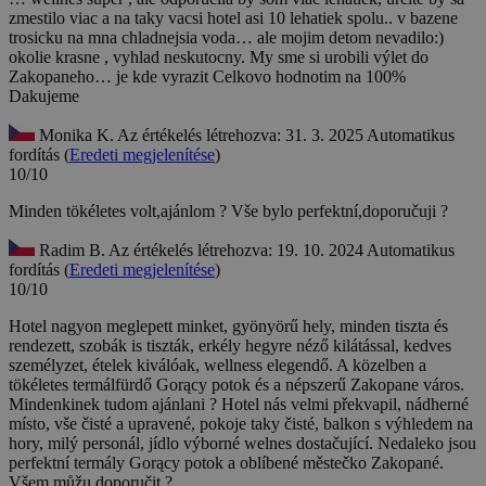
zmestilo viac a na taky vacsi hotel asi 10 lehatiek spolu.. v bazene
trosicku na mna chladnejsia voda… ale mojim detom nevadilo:)
okolie krasne , vyhlad neskutocny. My sme si urobili výlet do
Zakopaneho… je kde vyrazit Celkovo hodnotim na 100%
Dakujeme
Monika K.
Az értékelés létrehozva: 31. 3. 2025
Automatikus
fordítás (
Eredeti megjelenítése
)
10/10
Minden tökéletes volt,ajánlom ?
Vše bylo perfektní,doporučuji ?
Radim B.
Az értékelés létrehozva: 19. 10. 2024
Automatikus
fordítás (
Eredeti megjelenítése
)
10/10
Hotel nagyon meglepett minket, gyönyörű hely, minden tiszta és
rendezett, szobák is tiszták, erkély hegyre néző kilátással, kedves
személyzet, ételek kiválóak, wellness elegendő. A közelben a
tökéletes termálfürdő Gorący potok és a népszerű Zakopane város.
Mindenkinek tudom ajánlani ?
Hotel nás velmi překvapil, nádherné
místo, vše čisté a upravené, pokoje taky čisté, balkon s výhledem na
hory, milý personál, jídlo výborné welnes dostačující. Nedaleko jsou
perfektní termály Gorący potok a oblíbené městečko Zakopané.
Všem můžu doporučit ?