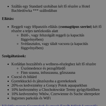
Szállás egy Standard szobában két fő részére a Hotel
Bachledówka *** szállodában
Ellátás:
Reggeli vagy félpanziós ellátás (
csomagtípus szerint
) két fő
részére a teljes tartózkodás alatt
Büfé-, vagy felszolgált reggeli (a kapacitás
függvényében)
Svédasztalos, vagy tálalt vacsora (a kapacitás
függvényében)
Szolgáltatások:
Korlátlan hozzáférés a wellness-részleghez két fő részére
Úszómedence és pezsgőfürdő
Finn szauna, infraszauna, gőzszauna
Csocsó és biliárd
Gyerekkuckó és játszószoba a gyerekeknek
20%-os kedvezmény a Gorący Potok aquaparkban
10% kedvezmény a Chochołowskie Termy gyógyfürdőben
10% kedvezmény Witów, Czerwienne és Suche síterepekre
Ingyenes parkolás és WiFi