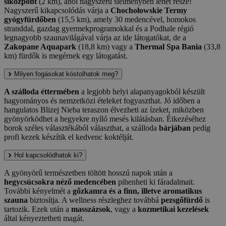
síközpont
(2 km), ahol nagyszerű síélményben lehet része!
Nagyszerű kikapcsolódás várja a
Chochołowskie Termy
gyógyfürdőben
(15,5 km), amely 30 medencével, homokos
stranddal, gazdag gyermekprogramokkal és a Podhale régió
legnagyobb szaunavilágával várja az ide látogatókat, de a
Zakopane Aquapark
(18,8 km) vagy a
Thermal Spa Bania
(33,8
km) fürdők is megérnek egy látogatást.
Milyen fogásokat kóstolhatok meg?
A szálloda éttermében
a legjobb helyi alapanyagokból készült
hagyományos és nemzetközi ételeket fogyaszthat. Jó időben a
hangulatos Blizej Nieba teraszon élvezheti az ízeket, miközben
gyönyörködhet a hegyekre nyíló mesés kilátásban. Étkezéséhez
borok széles választékából választhat, a szálloda
bárjában
pedig
profi kezek készítik el kedvenc koktélját.
Hol kapcsolódhatok ki?
A gyönyörű természetben töltött hosszú napok után a
hegycsúcsokra néző medencében
pihenheti ki fáradalmait.
További kényelmét a
gőzkamra és a finn, illetve aromatikus
szauna
biztosítja. A wellness részleghez továbbá
pezsgőfürdő
is
tartozik. Ezek után a
masszázsok
, vagy a
kozmetikai kezelések
által kényeztetheti magát.