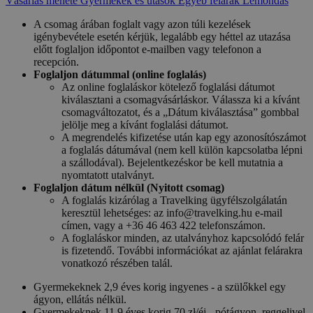
Vásárlás menete
Gyermekek és utasok
Egyéb felárak
Lemondás
A csomag árában foglalt vagy azon túli kezelések
igénybevétele esetén kérjük, legalább egy héttel az utazása
előtt foglaljon időpontot e-mailben vagy telefonon a
recepción.
Foglaljon dátummal (online foglalás)
Az online foglaláskor kötelező foglalási dátumot
kiválasztani a csomagvásárláskor. Válassza ki a kívánt
csomagváltozatot, és a „Dátum kiválasztása” gombbal
jelölje meg a kívánt foglalási dátumot.
A megrendelés kifizetése után kap egy azonosítószámot
a foglalás dátumával (nem kell külön kapcsolatba lépni
a szállodával). Bejelentkezéskor be kell mutatnia a
nyomtatott utalványt.
Foglaljon dátum nélkül (Nyitott csomag)
A foglalás kizárólag a Travelking ügyfélszolgálatán
keresztül lehetséges: az info@travelking.hu e-mail
címen, vagy a +36 46 463 422 telefonszámon.
A foglaláskor minden, az utalványhoz kapcsolódó felár
is fizetendő. További információkat az ajánlat felárakra
vonatkozó részében talál.
Gyermekeknek 2,9 éves korig ingyenes - a szülőkkel egy
ágyon, ellátás nélkül.
Gyermekeknek 11,9 éves korig 70 zł/éj - pótágyon, reggelivel