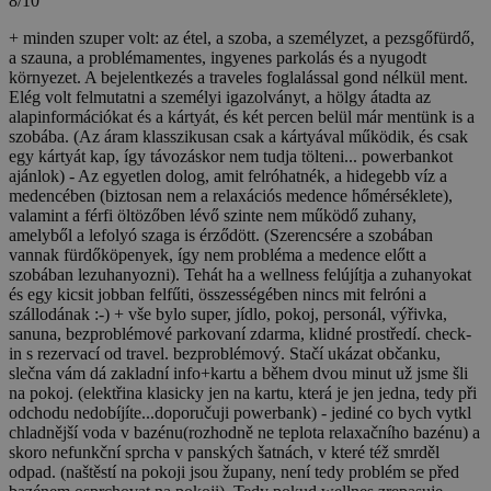
8/10
+ minden szuper volt: az étel, a szoba, a személyzet, a pezsgőfürdő,
a szauna, a problémamentes, ingyenes parkolás és a nyugodt
környezet. A bejelentkezés a traveles foglalással gond nélkül ment.
Elég volt felmutatni a személyi igazolványt, a hölgy átadta az
alapinformációkat és a kártyát, és két percen belül már mentünk is a
szobába. (Az áram klasszikusan csak a kártyával működik, és csak
egy kártyát kap, így távozáskor nem tudja tölteni... powerbankot
ajánlok) - Az egyetlen dolog, amit felróhatnék, a hidegebb víz a
medencében (biztosan nem a relaxációs medence hőmérséklete),
valamint a férfi öltözőben lévő szinte nem működő zuhany,
amelyből a lefolyó szaga is érződött. (Szerencsére a szobában
vannak fürdőköpenyek, így nem probléma a medence előtt a
szobában lezuhanyozni). Tehát ha a wellness felújítja a zuhanyokat
és egy kicsit jobban felfűti, összességében nincs mit felróni a
szállodának :-)
+ vše bylo super, jídlo, pokoj, personál, výřivka,
sanuna, bezproblémové parkovaní zdarma, klidné prostředí. check-
in s rezervací od travel. bezproblémový. Stačí ukázat občanku,
slečna vám dá zakladní info+kartu a během dvou minut už jsme šli
na pokoj. (elektřina klasicky jen na kartu, která je jen jedna, tedy při
odchodu nedobíjíte...doporučuji powerbank) - jediné co bych vytkl
chladnější voda v bazénu(rozhodně ne teplota relaxačního bazénu) a
skoro nefunkční sprcha v panských šatnách, v které též smrděl
odpad. (naštěstí na pokoji jsou župany, není tedy problém se před