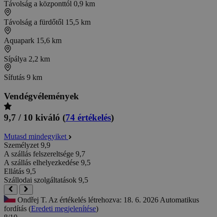
Távolság a központtól
0,9 km
Távolság a fürdőtől
15,5 km
Aquapark
15,6 km
Sípálya
2,2 km
Sífutás
9 km
Vendégvélemények
9,7 / 10
kiváló
(
74 értékelés
)
Mutasd mindegyiket
Személyzet
9,9
A szállás felszereltsége
9,7
A szállás elhelyezkedése
9,5
Ellátás
9,5
Szállodai szolgáltatások
9,5
Ondřej T.
Az értékelés létrehozva: 18. 6. 2026
Automatikus
fordítás (
Eredeti megjelenítése
)