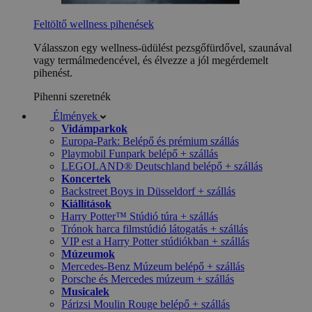
Feltöltő wellness pihenések
Válasszon egy wellness-üdülést pezsgőfürdővel, szaunával
vagy termálmedencével, és élvezze a jól megérdemelt
pihenést.
Pihenni szeretnék
Élmények
Vidámparkok
Europa-Park: Belépő és prémium szállás
Playmobil Funpark belépő + szállás
LEGOLAND® Deutschland belépő + szállás
Koncertek
Backstreet Boys in Düsseldorf + szállás
Kiállítások
Harry Potter™ Stúdió túra + szállás
Trónok harca filmstúdió látogatás + szállás
VIP est a Harry Potter stúdiókban + szállás
Múzeumok
Mercedes-Benz Múzeum belépő + szállás
Porsche és Mercedes múzeum + szállás
Musicalek
Párizsi Moulin Rouge belépő + szállás