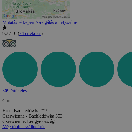
Mutatás térképen
Navigálás a helyszínre
9,7 / 10
(
74 értékelés
)
369 értékelés
Cím:
Hotel Bachledówka ***
Czerwienne - Bachledówka 353
Czerwienne, Lengyelország
Még több a szállodáról