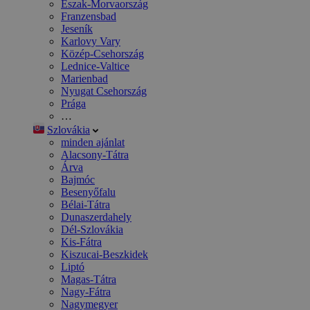
Észak-Morvaország
Franzensbad
Jeseník
Karlovy Vary
Közép-Csehország
Lednice-Valtice
Marienbad
Nyugat Csehország
Prága
…
Szlovákia
minden ajánlat
Alacsony-Tátra
Árva
Bajmóc
Besenyőfalu
Bélai-Tátra
Dunaszerdahely
Dél-Szlovákia
Kis-Fátra
Kiszucai-Beszkidek
Liptó
Magas-Tátra
Nagy-Fátra
Nagymegyer