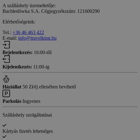
A szálláshely üzemeltetője:
Bachledówka S.A. Cégjegyzékszám: 121600290
Elérhetőségeink:
Tel.:
+36 46 463 422
E-mail:
info@travelking.hu
Bejelentkezés:
16:00-től
Kijelentkezés:
11:00-ig
Háziállat
50 Zł/éj ellenében bevihető
Parkolás
Ingyenes
Szálláshely szolgáltatásai
Kártyás fizetés lehetséges