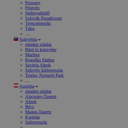
Pozsony
Pöstyén
Stubnyafürdő
Szlovák Paradicsom
Trencsénteplic
Tátra
…
Szlovénia
minden ajánlat
Bled és környéke
Maribor
Rogaška Slatina
Savinja Alpok
Szlovén Stájerország
Triglav Nemzeti Park
…
Ausztria
minden ajánlat
Alacsony-Tauern
Alpok
Bécs
Magas-Tauern
Karintia
Stájerország
…