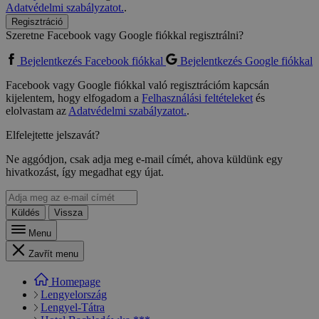
Adatvédelmi szabályzatot.
.
Regisztráció
Szeretne Facebook vagy Google fiókkal regisztrálni?
Bejelentkezés Facebook fiókkal
Bejelentkezés Google fiókkal
Facebook vagy Google fiókkal való regisztrációm kapcsán
kijelentem, hogy elfogadom a
Felhasználási feltételeket
és
elolvastam az
Adatvédelmi szabályzatot.
.
Elfelejtette jelszavát?
Ne aggódjon, csak adja meg e-mail címét, ahova küldünk egy
hivatkozást, így megadhat egy újat.
Küldés
Vissza
Menu
Zavřít menu
Homepage
Lengyelország
Lengyel-Tátra