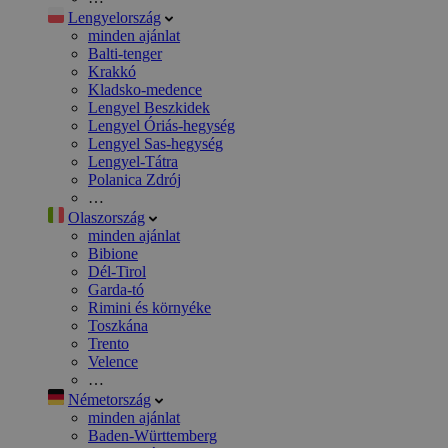
Lengyelország
minden ajánlat
Balti-tenger
Krakkó
Kladsko-medence
Lengyel Beszkidek
Lengyel Óriás-hegység
Lengyel Sas-hegység
Lengyel-Tátra
Polanica Zdrój
…
Olaszország
minden ajánlat
Bibione
Dél-Tirol
Garda-tó
Rimini és környéke
Toszkána
Trento
Velence
…
Németország
minden ajánlat
Baden-Württemberg