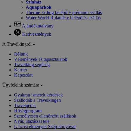
Színház
Aquaparkok
Therme Erding belépő + prémium szállás
Water World Rulantica: belépő és szállás
Ajándékutalvány
Kedvezmények
A Travelkingről
Rólunk
Vélemények és tapasztalatok
Travelking segítség
Karrier
Kapcsolat
Ügyfeleink számára
Gyakran ismételt kérdések
Szállodák a Travelkingen
Travelpedia
Hűségprogram
Személyesen ellenőrzött szállások
Nyár, utazással tele
Utazási élmények Szép-kártyával