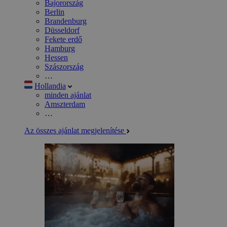
Bajorország
Berlin
Brandenburg
Düsseldorf
Fekete erdő
Hamburg
Hessen
Szászország
…
Hollandia
minden ajánlat
Amszterdam
…
Az összes ajánlat megjelenítése