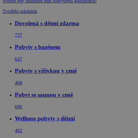
Vessen egy pillantást más nagyszerű ajánlatokra!
További ajánlatok
Dovolená s dětmi zdarma
737
Pobyty s bazénem
647
Pobyty s vířivkou v ceně
468
Pobyt se saunou v ceně
680
Wellness pobyty s dětmi
492