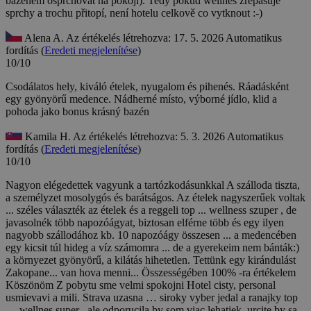
bazénem osprchovat na pokoji). Tedy pokud wellnes zrepasuje
sprchy a trochu přitopí, není hotelu celkově co vytknout :-)
Alena A.
Az értékelés létrehozva: 17. 5. 2026
Automatikus
fordítás (
Eredeti megjelenítése
)
10/10
Csodálatos hely, kiváló ételek, nyugalom és pihenés. Ráadásként
egy gyönyörű medence.
Nádherné místo, výborné jídlo, klid a
pohoda jako bonus krásný bazén
Kamila H.
Az értékelés létrehozva: 5. 3. 2026
Automatikus
fordítás (
Eredeti megjelenítése
)
10/10
Nagyon elégedettek vagyunk a tartózkodásunkkal A szálloda tiszta,
a személyzet mosolygós és barátságos. Az ételek nagyszerűek voltak
... széles választék az ételek és a reggeli top ... wellness szuper , de
javasolnék több napozóágyat, biztosan elférne több és egy ilyen
nagyobb szállodához kb. 10 napozóágy összesen ... a medencében
egy kicsit túl hideg a víz számomra ... de a gyerekeim nem bánták:)
a környezet gyönyörű, a kilátás hihetetlen. Tettünk egy kirándulást
Zakopane... van hova menni... Összességében 100% -ra értékelem
Köszönöm
Z pobytu sme velmi spokojni Hotel cisty, personal
usmievavi a mili. Strava uzasna … siroky vyber jedal a ranajky top
… wellnes super , ale odporucila by som viac lehatiek, urcite by sa