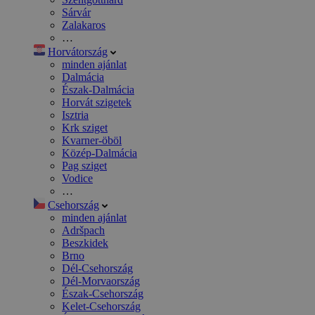
Sárvár
Zalakaros
…
Horvátország
minden ajánlat
Dalmácia
Észak-Dalmácia
Horvát szigetek
Isztria
Krk sziget
Kvarner-öböl
Közép-Dalmácia
Pag sziget
Vodice
…
Csehország
minden ajánlat
Adršpach
Beszkidek
Brno
Dél-Csehország
Dél-Morvaország
Észak-Csehország
Kelet-Csehország