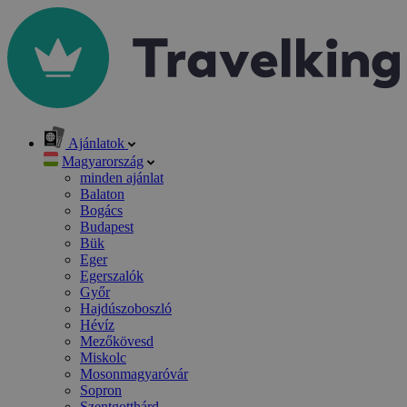
Ajánlatok
Magyarország
minden ajánlat
Balaton
Bogács
Budapest
Bük
Eger
Egerszalók
Győr
Hajdúszoboszló
Hévíz
Mezőkövesd
Miskolc
Mosonmagyaróvár
Sopron
Szentgotthárd