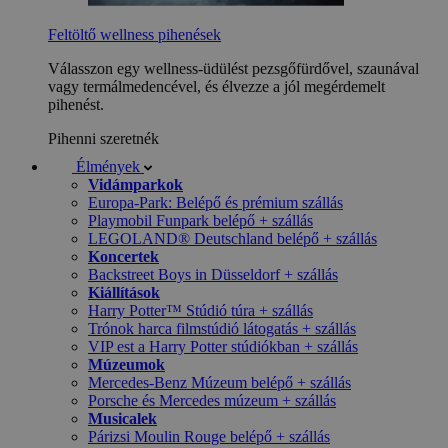
Feltöltő wellness pihenések
Válasszon egy wellness-üdülést pezsgőfürdővel, szaunával
vagy termálmedencével, és élvezze a jól megérdemelt
pihenést.
Pihenni szeretnék
Élmények
Vidámparkok
Europa-Park: Belépő és prémium szállás
Playmobil Funpark belépő + szállás
LEGOLAND® Deutschland belépő + szállás
Koncertek
Backstreet Boys in Düsseldorf + szállás
Kiállítások
Harry Potter™ Stúdió túra + szállás
Trónok harca filmstúdió látogatás + szállás
VIP est a Harry Potter stúdiókban + szállás
Múzeumok
Mercedes-Benz Múzeum belépő + szállás
Porsche és Mercedes múzeum + szállás
Musicalek
Párizsi Moulin Rouge belépő + szállás