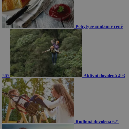
Pobyty se snídaní v ceně
565
Aktivní dovolená
493
Rodinná dovolená
621