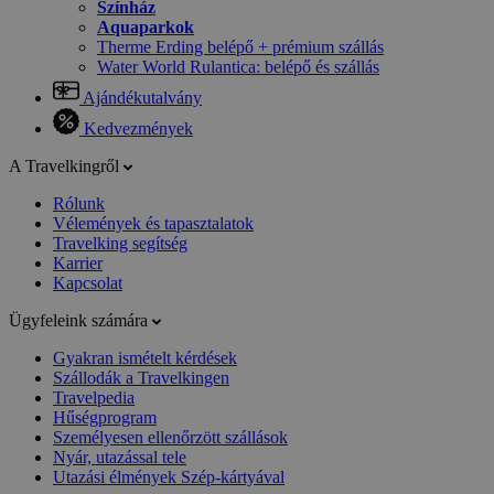
Színház
Aquaparkok
Therme Erding belépő + prémium szállás
Water World Rulantica: belépő és szállás
Ajándékutalvány
Kedvezmények
A Travelkingről
Rólunk
Vélemények és tapasztalatok
Travelking segítség
Karrier
Kapcsolat
Ügyfeleink számára
Gyakran ismételt kérdések
Szállodák a Travelkingen
Travelpedia
Hűségprogram
Személyesen ellenőrzött szállások
Nyár, utazással tele
Utazási élmények Szép-kártyával