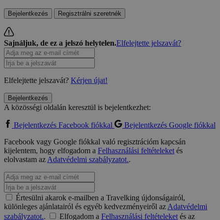
Bejelentkezés
Regisztrálni szeretnék
Sajnáljuk, de ez a jelszó helytelen.
Elfelejtette jelszavát?
Elfelejtette jelszavát?
Kérjen újat!
Bejelentkezés
A közösségi oldalán keresztül is bejelentkezhet:
Bejelentkezés Facebook fiókkal
Bejelentkezés Google fiókkal
Facebook vagy Google fiókkal való regisztrációm kapcsán
kijelentem, hogy elfogadom a
Felhasználási feltételeket
és
elolvastam az
Adatvédelmi szabályzatot.
.
Értesülni akarok e-mailben a Travelking újdonságairól,
különleges ajánlatairól és egyéb kedvezményeiről az
Adatvédelmi
szabályzatot.
.
Elfogadom a
Felhasználási feltételeket
és az