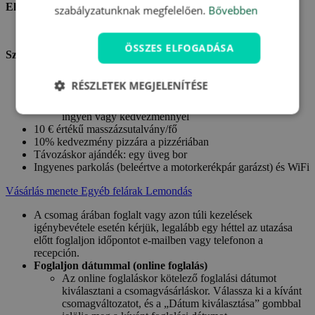
Ellátás:
szabályzatunknak megfelelően.
Bővebben
Büféreggeli a tartózkodás teljes ideje alatt
ÖSSZES ELFOGADÁSA
Szolgáltatások:
Trentino vendégkártya
RÉSZLETEK MEGJELENÍTÉSE
Ingyenes regionális közlekedés
Múzeumok, nevezetességek és egyéb látványosságok
ingyen vagy kedvezménnyel
10 € értékű masszázsutalvány/fő
10% kedvezmény pizzára a pizzériában
Távozáskor ajándék: egy üveg bor
Ingyenes parkolás (beleértve a motorkerékpár garázst) és WiFi
Vásárlás menete
Egyéb felárak
Lemondás
A csomag árában foglalt vagy azon túli kezelések
igénybevétele esetén kérjük, legalább egy héttel az utazása
előtt foglaljon időpontot e-mailben vagy telefonon a
recepción.
Foglaljon dátummal (online foglalás)
Az online foglaláskor kötelező foglalási dátumot
kiválasztani a csomagvásárláskor. Válassza ki a kívánt
csomagváltozatot, és a „Dátum kiválasztása” gombbal