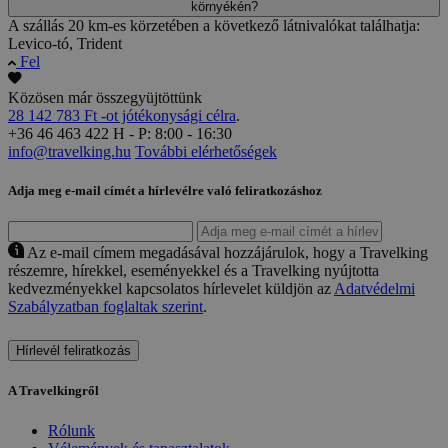
környékén?
A szállás 20 km-es körzetében a következő látnivalókat találhatja:
Levico-tó, Trident
Fel
Közösen már összegyüjtöttünk
28 142 783 Ft -ot jótékonysági célra
.
+36 46 463 422
H - P: 8:00 - 16:30
info@travelking.hu
További elérhetőségek
Adja meg e-mail címét a hírlevélre való feliratkozáshoz
Az e-mail címem megadásával hozzájárulok, hogy a Travelking
részemre, hírekkel, eseményekkel és a Travelking nyújtotta
kedvezményekkel kapcsolatos hírlevelet küldjön az
Adatvédelmi
Szabályzatban foglaltak szerint
.
Hírlevél feliratkozás
A Travelkingről
Rólunk