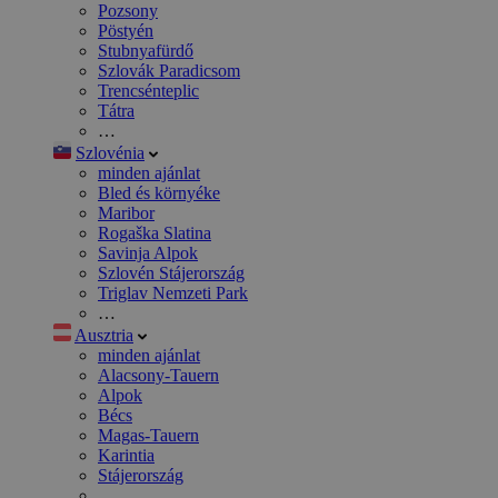
Pozsony
Pöstyén
Stubnyafürdő
Szlovák Paradicsom
Trencsénteplic
Tátra
…
Szlovénia
minden ajánlat
Bled és környéke
Maribor
Rogaška Slatina
Savinja Alpok
Szlovén Stájerország
Triglav Nemzeti Park
…
Ausztria
minden ajánlat
Alacsony-Tauern
Alpok
Bécs
Magas-Tauern
Karintia
Stájerország
…