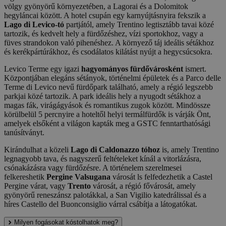
völgy gyönyörű környezetében, a Lagorai és a Dolomitok
hegyláncai között. A hotel csupán egy karnyújtásnyira fekszik a
Lago di Levico-tó
partjától, amely Trentino legtisztább tavai közé
tartozik, és kedvelt hely a fürdőzéshez, vízi sportokhoz, vagy a
füves strandokon való pihenéshez. A környező táj ideális sétákhoz
és kerékpártúrákhoz, és csodálatos kilátást nyújt a hegycsúcsokra.
Levico Terme egy igazi
hagyományos fürdővárosként
ismert.
Központjában elegáns sétányok, történelmi épületek és a Parco delle
Terme di Levico nevű fürdőpark található, amely a régió legszebb
parkjai közé tartozik. A park ideális hely a nyugodt sétákhoz a
magas fák, virágágyások és romantikus zugok között. Mindössze
körülbelül 5 percnyire a hoteltől helyi termálfürdők is várják Önt,
amelyek elsőként a világon kapták meg a GSTC fenntarthatósági
tanúsítványt.
Kirándulhat a közeli
Lago di Caldonazzo tóhoz
is, amely Trentino
legnagyobb tava, és nagyszerű feltételeket kínál a vitorlázásra,
csónakázásra vagy fürdőzésre. A történelem szerelmesei
felkereshetik
Pergine Valsugana
városát ls felfedezhetik a Castel
Pergine várat, vagy
Trento
városát, a régió fővárosát, amely
gyönyörű reneszánsz palotákkal, a San Vigilio katedrálissal és a
híres Castello del Buonconsiglio várral csábítja a látogatókat.
Milyen fogásokat kóstolhatok meg?