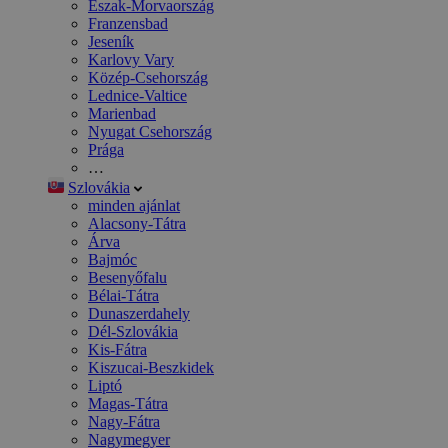
Észak-Morvaország
Franzensbad
Jeseník
Karlovy Vary
Közép-Csehország
Lednice-Valtice
Marienbad
Nyugat Csehország
Prága
…
Szlovákia
minden ajánlat
Alacsony-Tátra
Árva
Bajmóc
Besenyőfalu
Bélai-Tátra
Dunaszerdahely
Dél-Szlovákia
Kis-Fátra
Kiszucai-Beszkidek
Liptó
Magas-Tátra
Nagy-Fátra
Nagymegyer