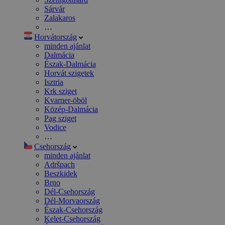
Sárvár
Zalakaros
…
Horvátország
minden ajánlat
Dalmácia
Észak-Dalmácia
Horvát szigetek
Isztria
Krk sziget
Kvarner-öböl
Közép-Dalmácia
Pag sziget
Vodice
…
Csehország
minden ajánlat
Adršpach
Beszkidek
Brno
Dél-Csehország
Dél-Morvaország
Észak-Csehország
Kelet-Csehország