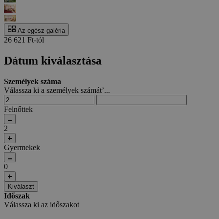
Az egész galéria
26 621 Ft-tól
Dátum kiválasztása
Személyek száma
Válassza ki a személyek számát’...
Felnőttek
2
Gyermekek
0
Kiválaszt
Időszak
Válassza ki az időszakot