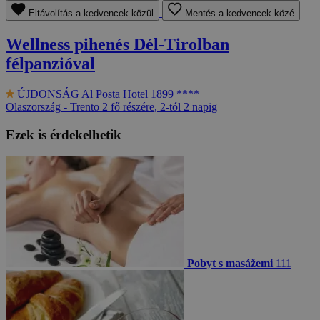
Eltávolítás a kedvencek közül
Mentés a kedvencek közé
Wellness pihenés Dél-Tirolban
félpanzióval
ÚJDONSÁG
Al Posta Hotel 1899 ****
Olaszország - Trento
2 fő részére, 2-tól 2 napig
Ezek is érdekelhetik
Pobyt s masážemi
111