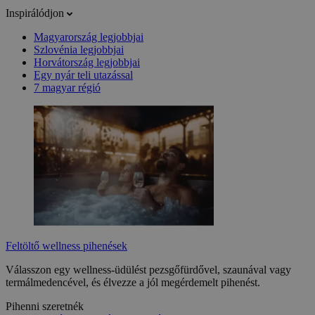
Inspirálódjon
Magyarország legjobbjai
Szlovénia legjobbjai
Horvátország legjobbjai
Egy nyár teli utazással
7 magyar régió
Feltöltő wellness pihenések
Válasszon egy wellness-üdülést pezsgőfürdővel, szaunával vagy
termálmedencével, és élvezze a jól megérdemelt pihenést.
Pihenni szeretnék