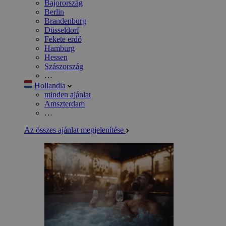
Bajorország
Berlin
Brandenburg
Düsseldorf
Fekete erdő
Hamburg
Hessen
Szászország
…
Hollandia
minden ajánlat
Amszterdam
…
Az összes ajánlat megjelenítése