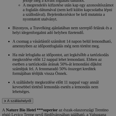
jelölje meg a kívánt foglalási dátumot.
A megrendelés kifizetése után kap egy azonosítószámot
a foglalás dátumával (nem kell külön kapcsolatba lépni
a szállodával). Bejelentkezéskor be kell mutatnia a
nyomtatott utalványt.
Bizonyos, a Travelking ajánlatában nem szereplő felárak és a
helyi idegenforgalmi adó helyben fizetendő.
A csomag a vásárlástól számított 14 napon belül lemondható,
amennyiben az időpontfoglalás még nem történt meg.
Ha már lefoglalta az időpontot, azt legkésőbb a tartózkodás
megkezdése előtt 12 nappal lehet lemondani. Ebben az
esetben a tartózkodás árának 50%-át lemondási díjként
számítjuk fel. A fennmaradó 50% összeget kreditek
formájában térítjük vissza Önnek.
A szálláshely megkezdése előtt 11 nappal vagy annál
kevesebbel történő lemondás esetén a lemondás nem
lehetséges.
A szálláshelyről
A
Nature Bio Hotel ***superior
az észak-olaszországi Trentino
régió Levico Terme nevű fürdővárosában található, a Valsugana