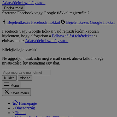
Adatvédelmi szabályzatot.
.
Regisztráció
Szeretne Facebook vagy Google fiókkal regisztrálni?
Bejelentkezés Facebook fiókkal
Bejelentkezés Google fiókkal
Facebook vagy Google fiókkal való regisztrációm kapcsán
kijelentem, hogy elfogadom a
Felhasználási feltételeket
és
elolvastam az
Adatvédelmi szabályzatot.
.
Elfelejtette jelszavát?
Ne aggódjon, csak adja meg e-mail címét, ahova küldünk egy
hivatkozást, így megadhat egy újat.
Küldés
Vissza
Menu
Zavřít menu
Homepage
Olaszország
Trento