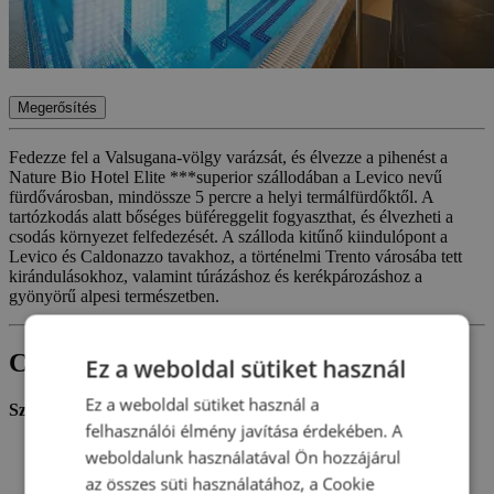
Megerősítés
Fedezze fel a Valsugana-völgy varázsát, és élvezze a pihenést a
Nature Bio Hotel Elite ***superior szállodában a Levico nevű
fürdővárosban, mindössze 5 percre a helyi termálfürdőktől. A
tartózkodás alatt bőséges büféreggelit fogyaszthat, és élvezheti a
csodás környezet felfedezését. A szálloda kitűnő kiindulópont a
Levico és Caldonazzo tavakhoz, a történelmi Trento városába tett
kirándulásokhoz, valamint túrázáshoz és kerékpározáshoz a
gyönyörű alpesi természetben.
Csomagtartalom
Ez a weboldal sütiket használ
Ez a weboldal sütiket használ a
Szállás:
felhasználói élmény javítása érdekében. A
Szállás egy Ön által választott szobában a Nature Bio Hotel
weboldalunk használatával Ön hozzájárul
Elite *** superior szállodában
az összes süti használatához, a Cookie