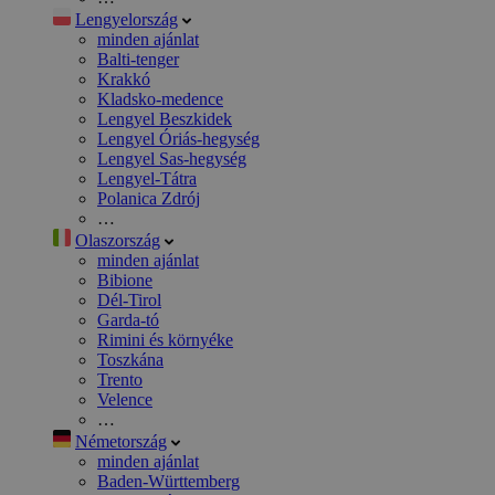
Lengyelország
minden ajánlat
Balti-tenger
Krakkó
Kladsko-medence
Lengyel Beszkidek
Lengyel Óriás-hegység
Lengyel Sas-hegység
Lengyel-Tátra
Polanica Zdrój
…
Olaszország
minden ajánlat
Bibione
Dél-Tirol
Garda-tó
Rimini és környéke
Toszkána
Trento
Velence
…
Németország
minden ajánlat
Baden-Württemberg