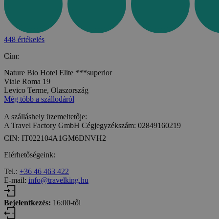
448 értékelés
Cím:
Nature Bio Hotel Elite ***superior
Viale Roma 19
Levico Terme, Olaszország
Még több a szállodáról
A szálláshely üzemeltetője:
A Travel Factory GmbH Cégjegyzékszám: 02849160219
CIN: IT022104A1GM6DNVH2
Elérhetőségeink:
Tel.:
+36 46 463 422
E-mail:
info@travelking.hu
Bejelentkezés:
16:00-től