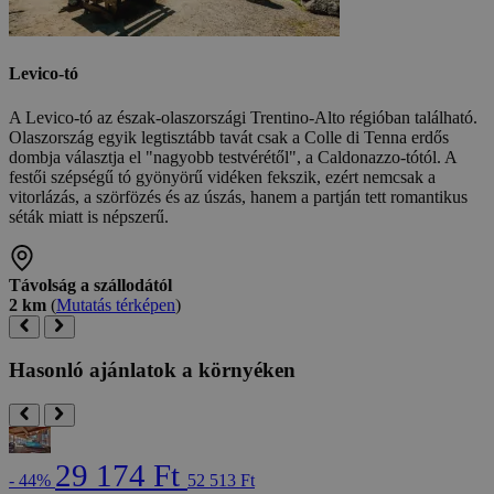
Levico-tó
A Levico-tó az észak-olaszországi Trentino-Alto régióban található.
Olaszország egyik legtisztább tavát csak a Colle di Tenna erdős
dombja választja el "nagyobb testvérétől", a Caldonazzo-tótól. A
festői szépségű tó gyönyörű vidéken fekszik, ezért nemcsak a
vitorlázás, a szörfözés és az úszás, hanem a partján tett romantikus
séták miatt is népszerű.
Távolság a szállodától
2 km
(
Mutatás térképen
)
Hasonló ajánlatok a környéken
29 174 Ft
- 44%
52 513 Ft