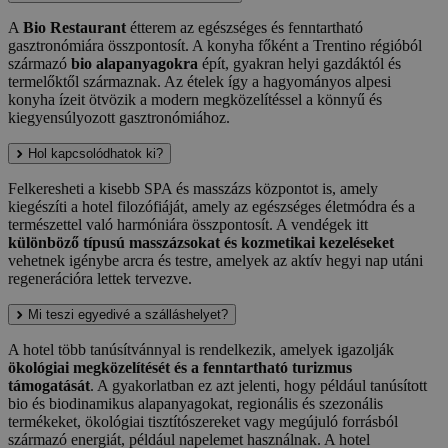
A
Bio Restaurant
étterem az egészséges és fenntartható
gasztronómiára összpontosít. A konyha főként a Trentino régióból
származó
bio alapanyagokra
épít, gyakran helyi gazdáktól és
termelőktől származnak. Az ételek így a hagyományos alpesi
konyha ízeit ötvözik a modern megközelítéssel a könnyű és
kiegyensúlyozott gasztronómiához.
Hol kapcsolódhatok ki?
Felkeresheti a kisebb SPA és masszázs központot is, amely
kiegészíti a hotel filozófiáját, amely az egészséges életmódra és a
természettel való harmóniára összpontosít. A vendégek itt
különböző típusú masszázsokat és kozmetikai kezeléseket
vehetnek igénybe arcra és testre, amelyek az aktív hegyi nap utáni
regenerációra lettek tervezve.
Mi teszi egyedivé a szálláshelyet?
A hotel több tanúsítvánnyal is rendelkezik, amelyek igazolják
ökológiai megközelítését és a fenntartható turizmus
támogatását
. A gyakorlatban ez azt jelenti, hogy például tanúsított
bio és biodinamikus alapanyagokat, regionális és szezonális
termékeket, ökológiai tisztítószereket vagy megújuló forrásból
származó energiát, például napelemet használnak. A hotel