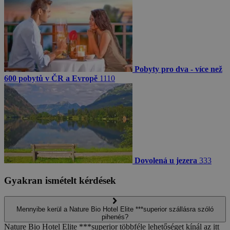
Pobyty pro dva - více než
600 pobytů v ČR a Evropě
1110
Dovolená u jezera
333
Gyakran ismételt kérdések
Mennyibe kerül a Nature Bio Hotel Elite ***superior szállásra szóló
pihenés?
Nature Bio Hotel Elite ***superior többféle lehetőséget kínál az itt