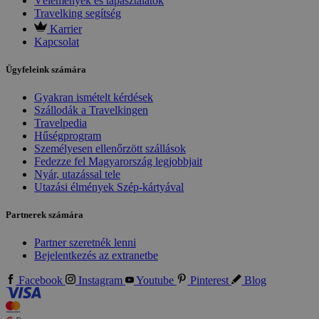
Vélemények és tapasztalatok
Travelking segítség
Karrier
Kapcsolat
Ügyfeleink számára
Gyakran ismételt kérdések
Szállodák a Travelkingen
Travelpedia
Hűségprogram
Személyesen ellenőrzött szállások
Fedezze fel Magyarország legjobbjait
Nyár, utazással tele
Utazási élmények Szép-kártyával
Partnerek számára
Partner szeretnék lenni
Bejelentkezés az extranetbe
Facebook
Instagram
Youtube
Pinterest
Blog