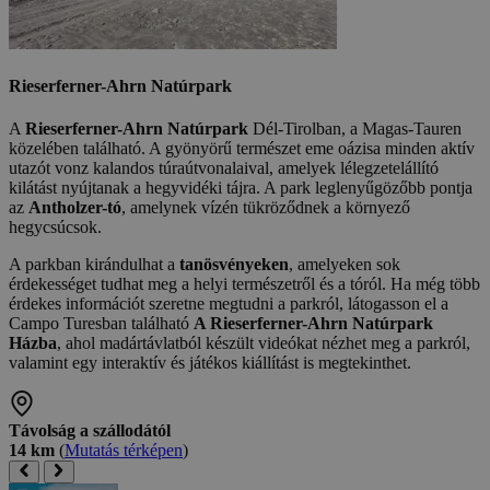
Rieserferner-Ahrn Natúrpark
A
Rieserferner-Ahrn Natúrpark
Dél-Tirolban, a Magas-Tauren
közelében található. A gyönyörű természet eme oázisa minden aktív
utazót vonz kalandos túraútvonalaival, amelyek lélegzetelállító
kilátást nyújtanak a hegyvidéki tájra. A park leglenyűgözőbb pontja
az
Antholzer-tó
, amelynek vízén tükröződnek a környező
hegycsúcsok.
A parkban kirándulhat a
tanösvényeken
, amelyeken sok
érdekességet tudhat meg a helyi természetről és a tóról. Ha még több
érdekes információt szeretne megtudni a parkról, látogasson el a
Campo Turesban található
A Rieserferner-Ahrn Natúrpark
Házba
, ahol madártávlatból készült videókat nézhet meg a parkról,
valamint egy interaktív és játékos kiállítást is megtekinthet.
Távolság a szállodától
14 km
(
Mutatás térképen
)