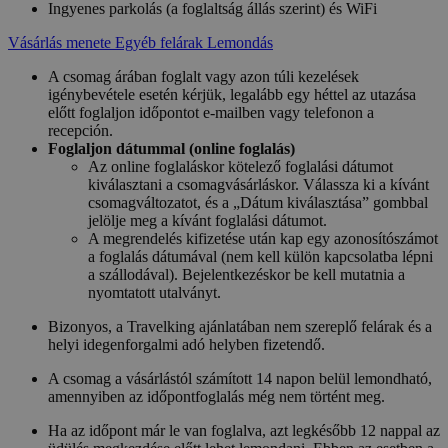
Ingyenes parkolás (a foglaltság állás szerint) és WiFi
Vásárlás menete
Egyéb felárak
Lemondás
A csomag árában foglalt vagy azon túli kezelések
igénybevétele esetén kérjük, legalább egy héttel az utazása
előtt foglaljon időpontot e-mailben vagy telefonon a
recepción.
Foglaljon dátummal (online foglalás)
Az online foglaláskor kötelező foglalási dátumot
kiválasztani a csomagvásárláskor. Válassza ki a kívánt
csomagváltozatot, és a „Dátum kiválasztása” gombbal
jelölje meg a kívánt foglalási dátumot.
A megrendelés kifizetése után kap egy azonosítószámot
a foglalás dátumával (nem kell külön kapcsolatba lépni
a szállodával). Bejelentkezéskor be kell mutatnia a
nyomtatott utalványt.
Bizonyos, a Travelking ajánlatában nem szereplő felárak és a
helyi idegenforgalmi adó helyben fizetendő.
A csomag a vásárlástól számított 14 napon belül lemondható,
amennyiben az időpontfoglalás még nem történt meg.
Ha az időpont már le van foglalva, azt legkésőbb 12 nappal az