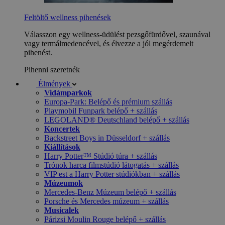
Feltöltő wellness pihenések
Válasszon egy wellness-üdülést pezsgőfürdővel, szaunával
vagy termálmedencével, és élvezze a jól megérdemelt
pihenést.
Pihenni szeretnék
Élmények
Vidámparkok
Europa-Park: Belépő és prémium szállás
Playmobil Funpark belépő + szállás
LEGOLAND® Deutschland belépő + szállás
Koncertek
Backstreet Boys in Düsseldorf + szállás
Kiállítások
Harry Potter™ Stúdió túra + szállás
Trónok harca filmstúdió látogatás + szállás
VIP est a Harry Potter stúdiókban + szállás
Múzeumok
Mercedes-Benz Múzeum belépő + szállás
Porsche és Mercedes múzeum + szállás
Musicalek
Párizsi Moulin Rouge belépő + szállás