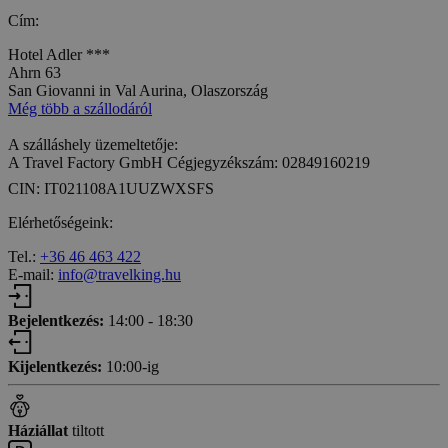
Cím:
Hotel Adler ***
Ahrn 63
San Giovanni in Val Aurina, Olaszország
Még több a szállodáról
A szálláshely üzemeltetője:
A Travel Factory GmbH Cégjegyzékszám: 02849160219
CIN: IT021108A1UUZWXSFS
Elérhetőségeink:
Tel.:
+36 46 463 422
E-mail:
info@travelking.hu
Bejelentkezés:
14:00 - 18:30
Kijelentkezés:
10:00-ig
Háziállat
tiltott