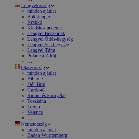
Lengyelország
minden ajánlat
Balti-tenger
Krakkó
Kladsko-medence
Lengyel Beszkidek
Lengyel Óriás-hegység
Lengyel Sas-hegység
Lengyel-Tátra
Polanica Zdrój
…
Olaszország
minden ajánlat
Bibione
Dél-Tirol
Garda-tó
Rimini és környéke
Toszkána
Trento
Velence
…
Németország
minden ajánlat
Baden-Württemberg