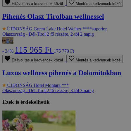
Eltávolítás a kedvencek közül
Mentés a kedvencek közé
Pihenés Olasz Tirolban wellnessel
ÚJDONSÁG
Green Lake Hotel Weiher ****superior
Olaszország - Dél-Tirol
2 fő részére, 2-tól 2 napig
115 965 Ft
- 34%
175 770 Ft
Eltávolítás a kedvencek közül
Mentés a kedvencek közé
Luxus wellness pihenés a Dolomitokban
ÚJDONSÁG
Hotel Montara ***
Olaszország - Dél-Tirol
2 fő részére, 3-tól 3 napig
Ezek is érdekelhetik