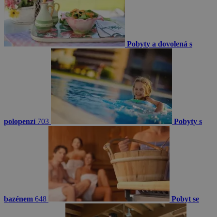
Pobyty a dovolená s
polopenzí
703
Pobyty s
bazénem
648
Pobyt se