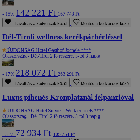
142 221 Ft
- 15%
167 748 Ft
Eltávolítás a kedvencek közül
Mentés a kedvencek közé
Dél-Tiroli wellness kerékpárbérléssel
ÚJDONSÁG
Hotel Gasthof Jochele ****
Olaszország - Dél-Tirol
2 fő részére, 3-tól 3 napig
218 072 Ft
- 17%
263 291 Ft
Eltávolítás a kedvencek közül
Mentés a kedvencek közé
Luxus pihenés Kronplatznál félpanzióval
ÚJDONSÁG
Hotel Solvie – Winklerhotels ****
Olaszország - Dél-Tirol
2 fő részére, 3-tól 3 napig
72 934 Ft
- 31%
105 754 Ft