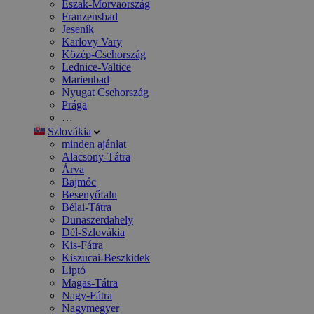
Észak-Morvaország
Franzensbad
Jeseník
Karlovy Vary
Közép-Csehország
Lednice-Valtice
Marienbad
Nyugat Csehország
Prága
…
Szlovákia
minden ajánlat
Alacsony-Tátra
Árva
Bajmóc
Besenyőfalu
Bélai-Tátra
Dunaszerdahely
Dél-Szlovákia
Kis-Fátra
Kiszucai-Beszkidek
Liptó
Magas-Tátra
Nagy-Fátra
Nagymegyer