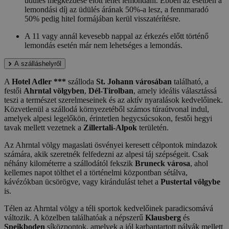
üdülés megkezdése előtt lehet lemondani. Ebben az esetben a
lemondási díj az üdülés árának 50%-a lesz, a fennmaradó
50% pedig hitel formájában kerül visszatérítésre.
A 11 vagy annál kevesebb nappal az érkezés előtt történő
lemondás esetén már nem lehetséges a lemondás.
A szálláshelyről
A
Hotel Adler ***
szálloda
St. Johann városában
található, a
festői
Ahrntal völgyben
,
Dél-Tirolban
, amely ideális választássá
teszi a természet szerelmeseinek és az aktív nyaralások kedvelőinek.
Közvetlenül a szállodá környezetéből számos túraútvonal indul,
amelyek alpesi legelőkön, érintetlen hegycsúcsokon, festői hegyi
tavak mellett vezetnek a
Zillertali-Alpok
területén.
Az Ahrntal völgy magaslati ösvényei keresett célpontok mindazok
számára, akik szeretnék felfedezni az alpesi táj szépségeit. Csak
néhány kilométerre a szállodától fekszik
Bruneck városa
, ahol
kellemes napot tölthet el a történelmi központban sétálva,
kávézókban ücsörögve, vagy kirándulást tehet a
Pustertal völgybe
is.
Télen az Ahrntal völgy a téli sportok kedvelőinek paradicsomává
változik. A közelben találhatóak a népszerű
Klausberg
és
Speikboden
síközpontok, amelyek a jól karbantartott pályák mellett