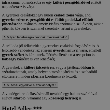
infraszauna, pihenőszoba és egy
kültéri pezsgőfürdővel
ellátott
napozóterasz is várja.
A gyerekes családokat egy külön
családi zóna
várja, ahol
gyerekmedence
,
pezsgőfürdő
és
fűtött padokkal ellátott
pihenőszoba
található, amely ideális azoknak a szülőknek, akik a
pihenés közben is szemmel szeretnék tartani a gyerekeket.
Milyen lehetőségek vannak gyerekeknek?
A szálloda jól felkészült a gyermekes családok fogadására is. A
legkisebb vendégeket az étterem
gyerekmenüvel
várja, emellett
gyerek széket
is kérhetnek. Térítés ellenében a recepción és
babaágy
bárlésre is van lehetőség.
A gyerekek a
kültéri játszótéren
, vagy a
játékszobában
is
szórakozhatnak, amely helyet biztosít a játékra és a szabadidő
eltöltésére minden időjárási körülmények között.
Mi teszi egyedivé a szálláshelyet?
A vendégek rendelkezésére áll továbbá egy bakancsszárítóval
ellátott
sítároló
, valamint egy
közösségi helyiség
is.
Hotel Adler ***