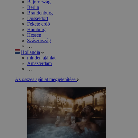
Bajorország
Berlin
Brandenburg
Düsseldorf
Fekete erdő
Hamburg
Hessen
Szászország
…
Hollandia
minden ajánlat
Amszterdam
…
Az összes ajánlat megjelenítése