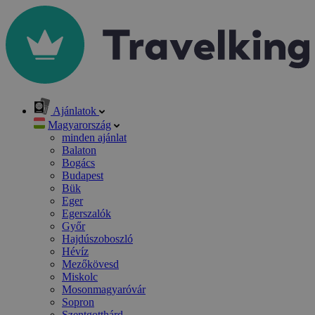
Ajánlatok
Magyarország
minden ajánlat
Balaton
Bogács
Budapest
Bük
Eger
Egerszalók
Győr
Hajdúszoboszló
Hévíz
Mezőkövesd
Miskolc
Mosonmagyaróvár
Sopron
Szentgotthárd