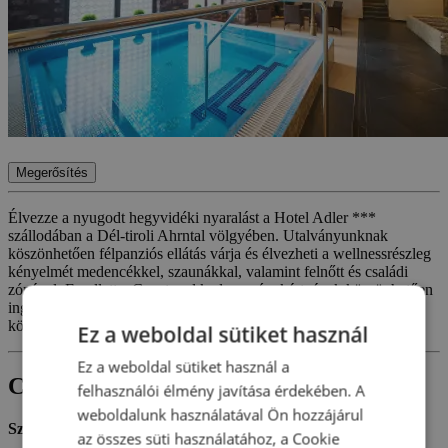
Megerősítés
Élvezze a nyugodt hegyvidéki nyaralást a Hotel Adler ***
szállodában a Dél-tiroli Ahrntal völgyében. Utalványunknak
köszönhetően félpanziós ellátás várja és élvezheti a wellnessrészleg
kényelmét medencékkel, szaunákkal, valamint felnőtt és családi
zónával. Emellett a Guestcard kedvezménykártyának köszönhetően
ingyenesen használhatja majd a régi tömegközlekedését, így
könnyen felfedezheti a hegyeket és a környező látnivalókat.
Ez a weboldal sütiket használ
Ez a weboldal sütiket használ a
Csomagtartalom
felhasználói élmény javítása érdekében. A
weboldalunk használatával Ön hozzájárul
Szállás:
az összes süti használatához, a Cookie