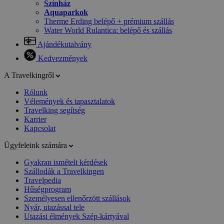
Színház
Aquaparkok
Therme Erding belépő + prémium szállás
Water World Rulantica: belépő és szállás
Ajándékutalvány
Kedvezmények
A Travelkingről
Rólunk
Vélemények és tapasztalatok
Travelking segítség
Karrier
Kapcsolat
Ügyfeleink számára
Gyakran ismételt kérdések
Szállodák a Travelkingen
Travelpedia
Hűségprogram
Személyesen ellenőrzött szállások
Nyár, utazással tele
Utazási élmények Szép-kártyával