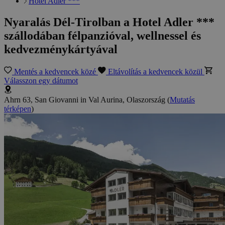
Hotel Adler ***
Nyaralás Dél-Tirolban a Hotel Adler ***
szállodában félpanzióval, wellnessel és
kedvezménykártyával
Mentés a kedvencek közé
Eltávolítás a kedvencek közül
Válasszon egy dátumot
Ahrn 63, San Giovanni in Val Aurina, Olaszország
(
Mutatás
térképen
)