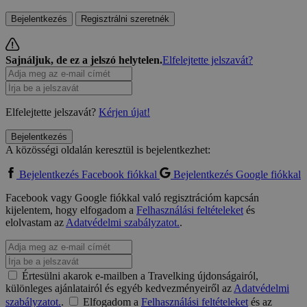
Bejelentkezés
Regisztrálni szeretnék
Sajnáljuk, de ez a jelszó helytelen.
Elfelejtette jelszavát?
Elfelejtette jelszavát?
Kérjen újat!
Bejelentkezés
A közösségi oldalán keresztül is bejelentkezhet:
Bejelentkezés Facebook fiókkal
Bejelentkezés Google fiókkal
Facebook vagy Google fiókkal való regisztrációm kapcsán
kijelentem, hogy elfogadom a
Felhasználási feltételeket
és
elolvastam az
Adatvédelmi szabályzatot.
.
Értesülni akarok e-mailben a Travelking újdonságairól,
különleges ajánlatairól és egyéb kedvezményeiről az
Adatvédelmi
szabályzatot.
.
Elfogadom a
Felhasználási feltételeket
és az