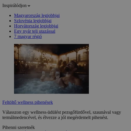
Inspirálódjon
Magyarország legjobbjai
Szlovénia legjobbjai
Horvátország legjobbjai
Egy nyár teli utazással
7 magyar régió
Feltöltő wellness pihenések
Válasszon egy wellness-üdülést pezsgőfürdővel, szaunával vagy
termálmedencével, és élvezze a jól megérdemelt pihenést.
Pihenni szeretnék