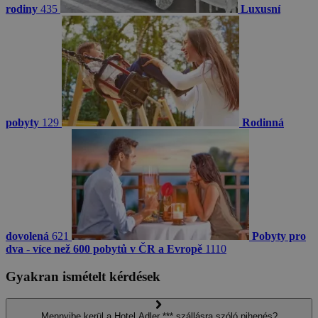
rodiny
435
Luxusní
pobyty
129
Rodinná
dovolená
621
Pobyty pro
dva - více než 600 pobytů v ČR a Evropě
1110
Gyakran ismételt kérdések
Mennyibe kerül a Hotel Adler *** szállásra szóló pihenés?