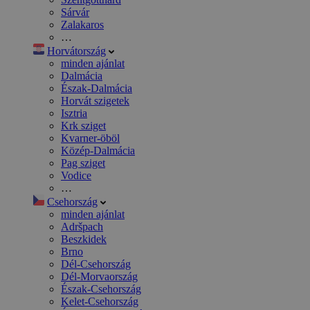
Sárvár
Zalakaros
…
Horvátország
minden ajánlat
Dalmácia
Észak-Dalmácia
Horvát szigetek
Isztria
Krk sziget
Kvarner-öböl
Közép-Dalmácia
Pag sziget
Vodice
…
Csehország
minden ajánlat
Adršpach
Beszkidek
Brno
Dél-Csehország
Dél-Morvaország
Észak-Csehország
Kelet-Csehország