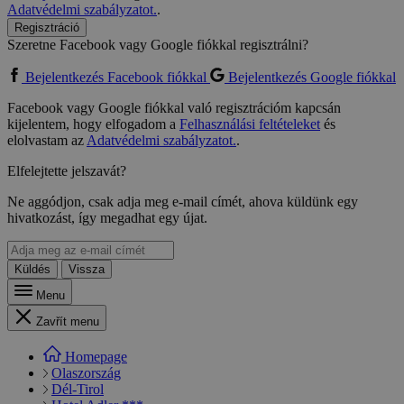
Adatvédelmi szabályzatot.
.
Regisztráció
Szeretne Facebook vagy Google fiókkal regisztrálni?
Bejelentkezés Facebook fiókkal
Bejelentkezés Google fiókkal
Facebook vagy Google fiókkal való regisztrációm kapcsán
kijelentem, hogy elfogadom a
Felhasználási feltételeket
és
elolvastam az
Adatvédelmi szabályzatot.
.
Elfelejtette jelszavát?
Ne aggódjon, csak adja meg e-mail címét, ahova küldünk egy
hivatkozást, így megadhat egy újat.
Küldés
Vissza
Menu
Zavřít menu
Homepage
Olaszország
Dél-Tirol