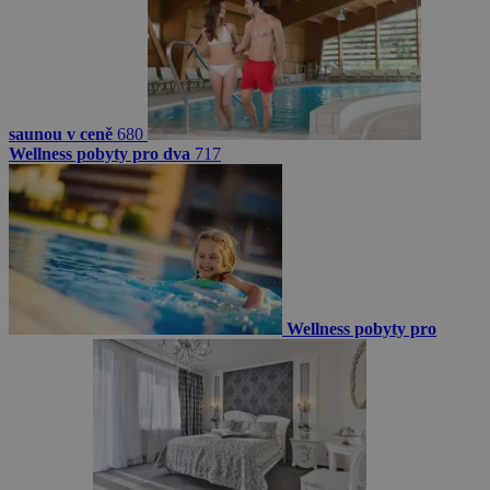
saunou v ceně
680
Wellness pobyty pro dva
717
Wellness pobyty pro