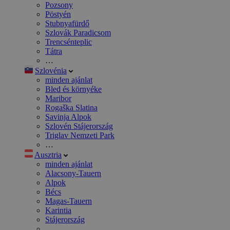
Pozsony
Pöstyén
Stubnyafürdő
Szlovák Paradicsom
Trencsénteplic
Tátra
…
Szlovénia
minden ajánlat
Bled és környéke
Maribor
Rogaška Slatina
Savinja Alpok
Szlovén Stájerország
Triglav Nemzeti Park
…
Ausztria
minden ajánlat
Alacsony-Tauern
Alpok
Bécs
Magas-Tauern
Karintia
Stájerország
…