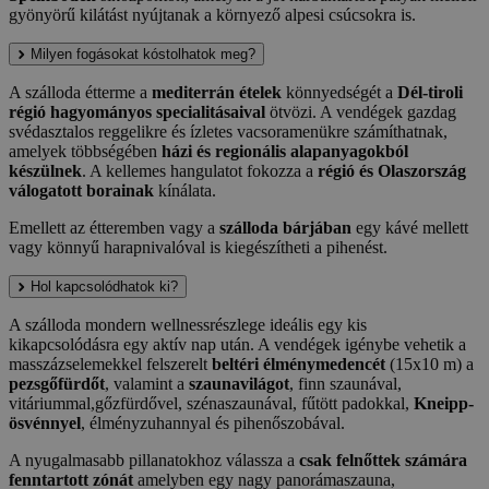
gyönyörű kilátást nyújtanak a környező alpesi csúcsokra is.
Milyen fogásokat kóstolhatok meg?
A szálloda étterme a
mediterrán ételek
könnyedségét a
Dél-tiroli
régió hagyományos specialitásaival
ötvözi. A vendégek gazdag
svédasztalos reggelikre és ízletes vacsoramenükre számíthatnak,
amelyek többségében
házi és regionális alapanyagokból
készülnek
. A kellemes hangulatot fokozza a
régió és Olaszország
válogatott borainak
kínálata.
Emellett az étteremben vagy a
szálloda bárjában
egy kávé mellett
vagy könnyű harapnivalóval is kiegészítheti a pihenést.
Hol kapcsolódhatok ki?
A szálloda mondern wellnessrészlege ideális egy kis
kikapcsolódásra egy aktív nap után. A vendégek igénybe vehetik a
masszázselemekkel felszerelt
beltéri élménymedencét
(15x10 m) a
pezsgőfürdőt
, valamint a
szaunavilágot
, finn szaunával,
vitáriummal,gőzfürdővel, szénaszaunával, fűtött padokkal,
Kneipp-
ösvénnyel
, élményzuhannyal és pihenőszobával.
A nyugalmasabb pillanatokhoz válassza a
csak felnőttek számára
fenntartott zónát
amelyben egy nagy panorámaszauna,