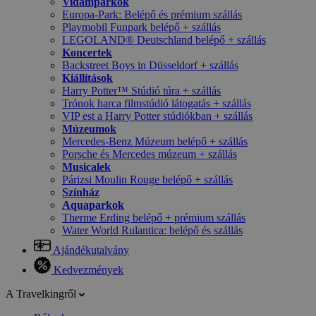
Vidámparkok
Europa-Park: Belépő és prémium szállás
Playmobil Funpark belépő + szállás
LEGOLAND® Deutschland belépő + szállás
Koncertek
Backstreet Boys in Düsseldorf + szállás
Kiállítások
Harry Potter™ Stúdió túra + szállás
Trónok harca filmstúdió látogatás + szállás
VIP est a Harry Potter stúdiókban + szállás
Múzeumok
Mercedes-Benz Múzeum belépő + szállás
Porsche és Mercedes múzeum + szállás
Musicalek
Párizsi Moulin Rouge belépő + szállás
Színház
Aquaparkok
Therme Erding belépő + prémium szállás
Water World Rulantica: belépő és szállás
Ajándékutalvány
Kedvezmények
A Travelkingről