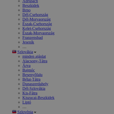
Adršpach
Beszkidek
Brno
Dél-Csehország
Dél-Morvaország
Észak-Csehország
Kelet-Csehország
Észak-Morvaország
Franzensbad
Jeseník
…
Szlovákia
minden ajánlat
Alacsony-Tátra
Árva
Bajmóc
Besenyőfalu
Bélai-Tátra
Dunaszerdahely
Dél-Szlovákia
Kis-Fátra
Kiszucai-Beszkidek
Liptó
…
Szlovénia