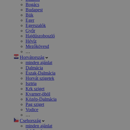
Bogács
Budapest
Bük
Eger
Egerszalók
Győr
Hajdúszoboszló
Hévíz
Mezőkövesd
…
Horvátország
minden ajánlat
Dalmácia
Észak-Dalmácia
Horvát szigetek
Isztria
Krk sziget
Kvarner-öböl
Közép-Dalmácia
Pag sziget
Vodice
…
Csehország
minden ajánlat