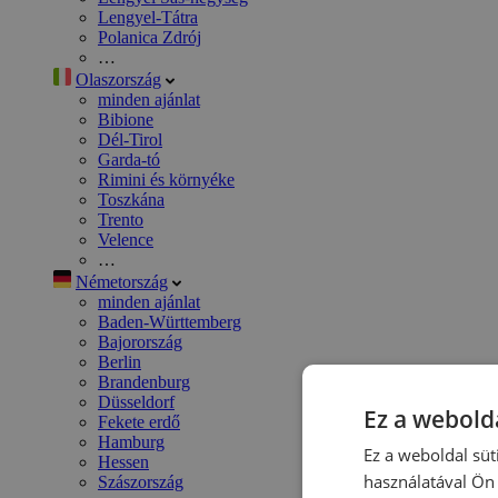
Lengyel-Tátra
Polanica Zdrój
…
Olaszország
minden ajánlat
Bibione
Dél-Tirol
Garda-tó
Rimini és környéke
Toszkána
Trento
Velence
…
Németország
minden ajánlat
Baden-Württemberg
Bajorország
Berlin
Brandenburg
Düsseldorf
Ez a webolda
Fekete erdő
Hamburg
Ez a weboldal süt
Hessen
használatával Ön 
Szászország