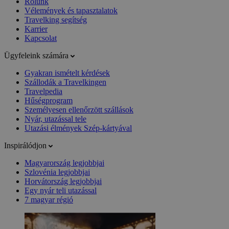
Rólunk
Vélemények és tapasztalatok
Travelking segítség
Karrier
Kapcsolat
Ügyfeleink számára
Gyakran ismételt kérdések
Szállodák a Travelkingen
Travelpedia
Hűségprogram
Személyesen ellenőrzött szállások
Nyár, utazással tele
Utazási élmények Szép-kártyával
Inspirálódjon
Magyarország legjobbjai
Szlovénia legjobbjai
Horvátország legjobbjai
Egy nyár teli utazással
7 magyar régió