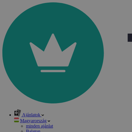
Ajánlatok
Magyarország
minden ajánlat
Balaton