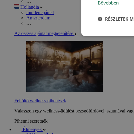
…
Bővebben
Hollandia
minden ajánlat
Amszterdam
RÉSZLETEK M
…
Az összes ajánlat megjelenítése
Feltöltő wellness pihenések
Válasszon egy wellness-üdülést pezsgőfürdővel, szaunával vagy
Pihenni szeretnék
Élmények