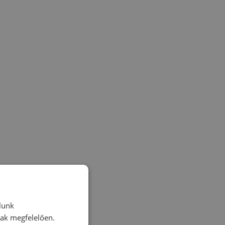
lunk
nak megfelelően.