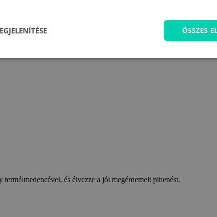
EGJELENÍTÉSE
ÖSSZES 
 termálmedencével, és élvezze a jól megérdemelt pihenést.