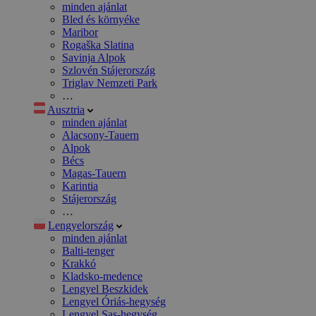
minden ajánlat
Bled és környéke
Maribor
Rogaška Slatina
Savinja Alpok
Szlovén Stájerország
Triglav Nemzeti Park
…
Ausztria
minden ajánlat
Alacsony-Tauern
Alpok
Bécs
Magas-Tauern
Karintia
Stájerország
…
Lengyelország
minden ajánlat
Balti-tenger
Krakkó
Kladsko-medence
Lengyel Beszkidek
Lengyel Óriás-hegység
Lengyel Sas-hegység