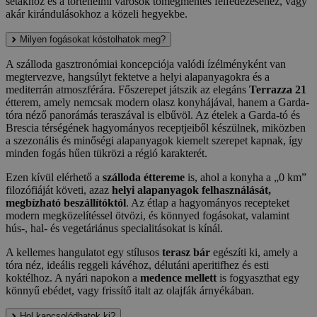
sétákhoz és a történelmi városok tömegmentes felfedezéséhez, vagy
akár kirándulásokhoz a közeli hegyekbe.
Milyen fogásokat kóstolhatok meg?
A szálloda gasztronómiai koncepciója valódi ízélményként van
megtervezve, hangsúlyt fektetve a helyi alapanyagokra és a
mediterrán atmoszférára. Főszerepet játszik az elegáns
Terrazza 21
étterem, amely nemcsak modern olasz konyhájával, hanem a Garda-
tóra néző panorámás teraszával is elbűvöl. Az ételek a Garda-tó és
Brescia térségének hagyományos receptjeiből készülnek, miközben
a szezonális és minőségi alapanyagok kiemelt szerepet kapnak, így
minden fogás hűen tükrözi a régió karakterét.
Ezen kívül elérhető a
szálloda éttereme
is, ahol a konyha a „0 km”
filozófiáját követi, azaz
helyi alapanyagok felhasználását,
megbízható beszállítóktól
. Az étlap a hagyományos recepteket
modern megközelítéssel ötvözi, és könnyed fogásokat, valamint
hús-, hal- és vegetáriánus specialitásokat is kínál.
A kellemes hangulatot egy stílusos
terasz bár
egészíti ki, amely a
tóra néz, ideális reggeli kávéhoz, délutáni aperitifhez és esti
koktélhoz. A nyári napokon a
medence mellett
is fogyaszthat egy
könnyű ebédet, vagy frissítő italt az olajfák árnyékában.
Hol kapcsolódhatok ki?