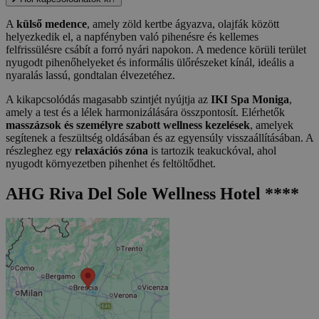
A
külső medence
, amely zöld kertbe ágyazva, olajfák között
helyezkedik el, a napfényben való pihenésre és kellemes
felfrissülésre csábít a forró nyári napokon. A medence körüli terület
nyugodt pihenőhelyeket és informális ülőrészeket kínál, ideális a
nyaralás lassú, gondtalan élvezetéhez.
A kikapcsolódás magasabb szintjét nyújtja az
IKI Spa Moniga
,
amely a test és a lélek harmonizálására összpontosít. Elérhetők
masszázsok és személyre szabott wellness kezelések
, amelyek
segítenek a feszültség oldásában és az egyensúly visszaállításában. A
részleghez egy
relaxációs zóna
is tartozik teakuckóval, ahol
nyugodt környezetben pihenhet és feltöltődhet.
AHG Riva Del Sole Wellness Hotel ****