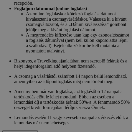
recepción.
Foglaljon dátummal (online foglalás)
Az online foglaláskor kötelező foglalási dátumot
kiválasztani a csomagvásárláskor. Válassza ki a kívánt
csomagváltozatot, és a „Dátum kiválasztása” gombbal
jelölje meg a kívánt foglalási dátumot.
A megrendelés kifizetése után kap egy azonosítószámot
a foglalás dátumával (nem kell külön kapcsolatba lépni
a szállodával). Bejelentkezéskor be kell mutatnia a
nyomtatott utalványt.
Bizonyos, a Travelking ajánlatában nem szereplő felárak és a
helyi idegenforgalmi adó helyben fizetendő.
A csomag a vásárlástól számított 14 napon belül lemondható,
amennyiben az időpontfoglalás még nem történt meg.
Amennyiben már van foglalása, azt legkésőbb 12 nappal a
tartózkodás előtt le lehet mondani. Ebben az esetben a
lemondási díj a tartózkodás árának 50%-a. A fennmaradó 50%
összeget kredit formájában térítjük vissza Önnek.
Lemondás esetén 11 vagy kevesebb nappal az érkezés előtt, a
lemondás már nem lehetséges.