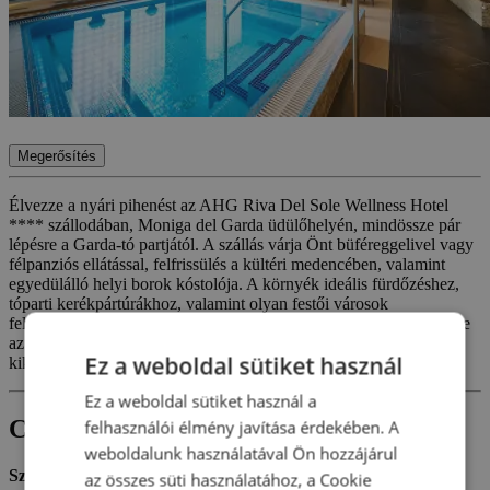
Megerősítés
Élvezze a nyári pihenést az AHG Riva Del Sole Wellness Hotel
**** szállodában, Moniga del Garda üdülőhelyén, mindössze pár
lépésre a Garda-tó partjától. A szállás várja Önt büféreggelivel vagy
félpanziós ellátással, felfrissülés a kültéri medencében, valamint
egyedülálló helyi borok kóstolója. A környék ideális fürdőzéshez,
tóparti kerékpártúrákhoz, valamint olyan festői városok
felfedezéséhez, mint Sirmione vagy Desenzano del Garda. Élvezze
az igazi olasz hangulatot, tele napsütéssel, ízekkel és vízparti
Ez a weboldal sütiket használ
kikapcsolódással.
Ez a weboldal sütiket használ a
Csomagtartalom
felhasználói élmény javítása érdekében. A
weboldalunk használatával Ön hozzájárul
Szállás:
az összes süti használatához, a Cookie