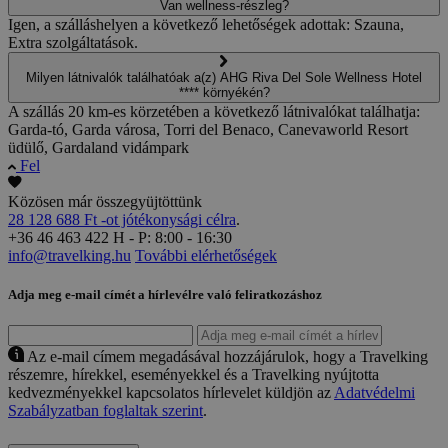
Van wellness-részleg?
Igen, a szálláshelyen a következő lehetőségek adottak: Szauna,
Extra szolgáltatások.
Milyen látnivalók találhatóak a(z) AHG Riva Del Sole Wellness Hotel
**** környékén?
A szállás 20 km-es körzetében a következő látnivalókat találhatja:
Garda-tó, Garda városa, Torri del Benaco, Canevaworld Resort
üdülő, Gardaland vidámpark
Fel
Közösen már összegyüjtöttünk
28 128 688 Ft -ot jótékonysági célra
.
+36 46 463 422
H - P: 8:00 - 16:30
info@travelking.hu
További elérhetőségek
Adja meg e-mail címét a hírlevélre való feliratkozáshoz
Az e-mail címem megadásával hozzájárulok, hogy a Travelking
részemre, hírekkel, eseményekkel és a Travelking nyújtotta
kedvezményekkel kapcsolatos hírlevelet küldjön az
Adatvédelmi
Szabályzatban foglaltak szerint
.