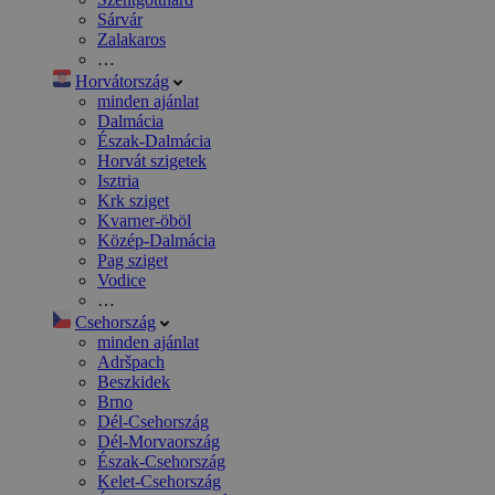
Sárvár
Zalakaros
…
Horvátország
minden ajánlat
Dalmácia
Észak-Dalmácia
Horvát szigetek
Isztria
Krk sziget
Kvarner-öböl
Közép-Dalmácia
Pag sziget
Vodice
…
Csehország
minden ajánlat
Adršpach
Beszkidek
Brno
Dél-Csehország
Dél-Morvaország
Észak-Csehország
Kelet-Csehország