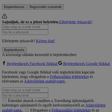
Bejelentkezés
Regisztrálni szeretnék
Sajnáljuk, de ez a jelszó helytelen.
Elfelejtette jelszavát?
Elfelejtette jelszavát?
Kérjen újat!
Bejelentkezés
A közösségi oldalán keresztül is bejelentkezhet:
Bejelentkezés Facebook fiókkal
Bejelentkezés Google fiókkal
Facebook vagy Google fiókkal való regisztrációm kapcsán
kijelentem, hogy elfogadom a
Felhasználási feltételeket
és
elolvastam az
Adatvédelmi szabályzatot.
.
Értesülni akarok e-mailben a Travelking újdonságairól,
különleges ajánlatairól és egyéb kedvezményeiről az
Adatvédelmi
szabályzatot.
.
Elfogadom a
Felhasználási feltételeket
és az