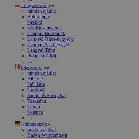
Lengyelország
minden ajánlat
Balti-tenger
Krakkó
Kladsko-medence
Lengyel Beszkidek
Lengyel Óriás-hegység
Lengyel Sas-hegység
Lengyel-Tátra
Polanica Zdrój
…
Olaszország
minden ajánlat
Bibione
Dél-Tirol
Garda-tó
Rimini és környéke
Toszkána
Trento
Velence
…
Németország
minden ajánlat
Baden-Württemberg