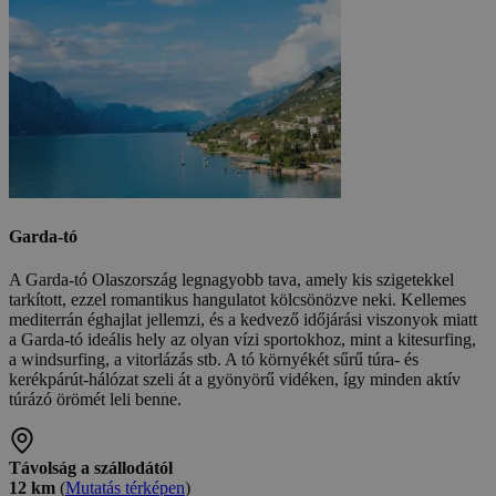
Garda-tó
A Garda-tó Olaszország legnagyobb tava, amely kis szigetekkel
tarkított, ezzel romantikus hangulatot kölcsönözve neki. Kellemes
mediterrán éghajlat jellemzi, és a kedvező időjárási viszonyok miatt
a Garda-tó ideális hely az olyan vízi sportokhoz, mint a kitesurfing,
a windsurfing, a vitorlázás stb. A tó környékét sűrű túra- és
kerékpárút-hálózat szeli át a gyönyörű vidéken, így minden aktív
túrázó örömét leli benne.
Távolság a szállodától
12 km
(
Mutatás térképen
)