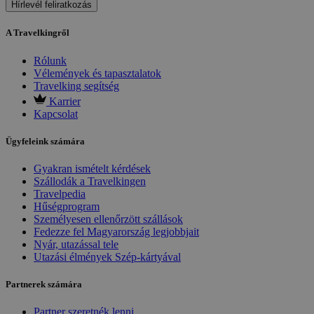
Hírlevél feliratkozás
A Travelkingről
Rólunk
Vélemények és tapasztalatok
Travelking segítség
Karrier
Kapcsolat
Ügyfeleink számára
Gyakran ismételt kérdések
Szállodák a Travelkingen
Travelpedia
Hűségprogram
Személyesen ellenőrzött szállások
Fedezze fel Magyarország legjobbjait
Nyár, utazással tele
Utazási élmények Szép-kártyával
Partnerek számára
Partner szeretnék lenni