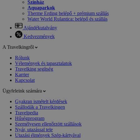
Színház
Aquaparkok
Therme Erding belépő + prémium szállás
Water World Rulantica: belépő és szállás
Ajándékutalvány
Kedvezmények
A Travelkingről
Rólunk
Vélemények és tapasztalatok
Travelking segítség
Karrier
Kapcsolat
Ügyfeleink számára
Gyakran ismételt kérdések
Szállodák a Travelkingen
Travelpedia
Hűségprogram
Személyesen ellenőrzött szállások
Nyár, utazással tele
Utazási élmények Szép-kártyával