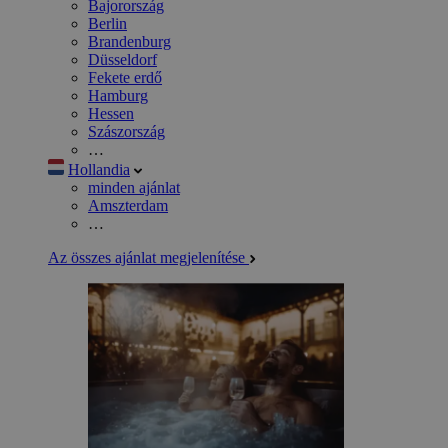
Bajorország
Berlin
Brandenburg
Düsseldorf
Fekete erdő
Hamburg
Hessen
Szászország
…
Hollandia
minden ajánlat
Amszterdam
…
Az összes ajánlat megjelenítése