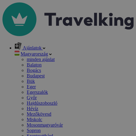
Ajánlatok
Magyarország
minden ajánlat
Balaton
Bogács
Budapest
Bük
Eger
Egerszalók
Győr
Hajdúszoboszló
Hévíz
Mezőkövesd
Miskolc
Mosonmagyaróvár
Sopron
Szentgotthárd