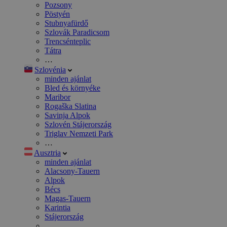
Pozsony
Pöstyén
Stubnyafürdő
Szlovák Paradicsom
Trencsénteplic
Tátra
…
Szlovénia
minden ajánlat
Bled és környéke
Maribor
Rogaška Slatina
Savinja Alpok
Szlovén Stájerország
Triglav Nemzeti Park
…
Ausztria
minden ajánlat
Alacsony-Tauern
Alpok
Bécs
Magas-Tauern
Karintia
Stájerország
…