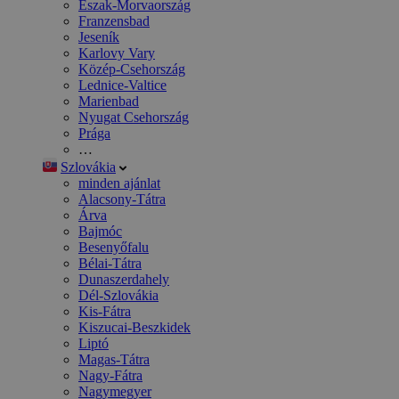
Észak-Morvaország
Franzensbad
Jeseník
Karlovy Vary
Közép-Csehország
Lednice-Valtice
Marienbad
Nyugat Csehország
Prága
…
Szlovákia
minden ajánlat
Alacsony-Tátra
Árva
Bajmóc
Besenyőfalu
Bélai-Tátra
Dunaszerdahely
Dél-Szlovákia
Kis-Fátra
Kiszucai-Beszkidek
Liptó
Magas-Tátra
Nagy-Fátra
Nagymegyer