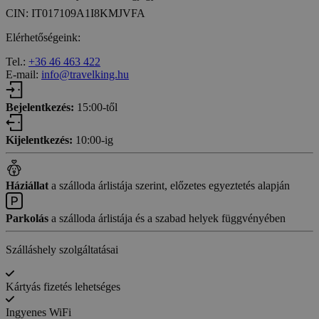
CIN: IT017109A1I8KMJVFA
Elérhetőségeink:
Tel.:
+36 46 463 422
E-mail:
info@travelking.hu
Bejelentkezés:
15:00-től
Kijelentkezés:
10:00-ig
Háziállat
a szálloda árlistája szerint, előzetes egyeztetés alapján
Parkolás
a szálloda árlistája és a szabad helyek függvényében
Szálláshely szolgáltatásai
Kártyás fizetés lehetséges
Ingyenes WiFi