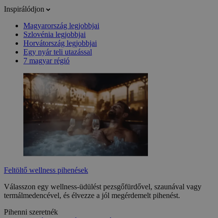
Inspirálódjon
Magyarország legjobbjai
Szlovénia legjobbjai
Horvátország legjobbjai
Egy nyár teli utazással
7 magyar régió
Feltöltő wellness pihenések
Válasszon egy wellness-üdülést pezsgőfürdővel, szaunával vagy
termálmedencével, és élvezze a jól megérdemelt pihenést.
Pihenni szeretnék