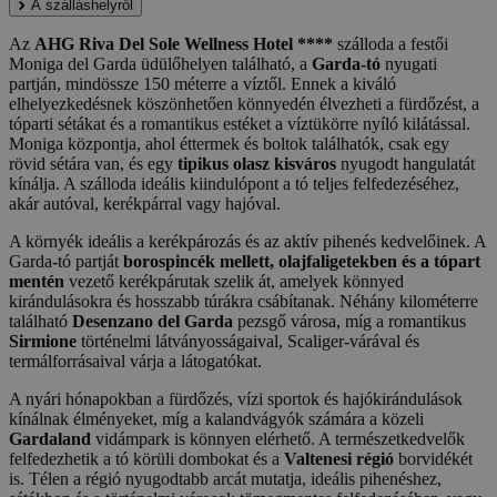
A szálláshelyről
Az
AHG Riva Del Sole Wellness Hotel ****
szálloda a festői
Moniga del Garda üdülőhelyen található, a
Garda-tó
nyugati
partján, mindössze 150 méterre a víztől. Ennek a kiváló
elhelyezkedésnek köszönhetően könnyedén élvezheti a fürdőzést, a
tóparti sétákat és a romantikus estéket a víztükörre nyíló kilátással.
Moniga központja, ahol éttermek és boltok találhatók, csak egy
rövid sétára van, és egy
tipikus olasz kisváros
nyugodt hangulatát
kínálja. A szálloda ideális kiindulópont a tó teljes felfedezéséhez,
akár autóval, kerékpárral vagy hajóval.
A környék ideális a kerékpározás és az aktív pihenés kedvelőinek. A
Garda-tó partját
borospincék mellett, olajfaligetekben és a tópart
mentén
vezető kerékpárutak szelik át, amelyek könnyed
kirándulásokra és hosszabb túrákra csábítanak. Néhány kilométerre
található
Desenzano del Garda
pezsgő városa, míg a romantikus
Sirmione
történelmi látványosságaival, Scaliger-várával és
termálforrásaival várja a látogatókat.
A nyári hónapokban a fürdőzés, vízi sportok és hajókirándulások
kínálnak élményeket, míg a kalandvágyók számára a közeli
Gardaland
vidámpark is könnyen elérhető. A természetkedvelők
felfedezhetik a tó körüli dombokat és a
Valtenesi régió
borvidékét
is. Télen a régió nyugodtabb arcát mutatja, ideális pihenéshez,