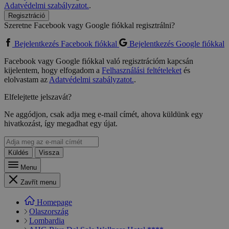
Adatvédelmi szabályzatot.
.
Regisztráció
Szeretne Facebook vagy Google fiókkal regisztrálni?
Bejelentkezés Facebook fiókkal
Bejelentkezés Google fiókkal
Facebook vagy Google fiókkal való regisztrációm kapcsán
kijelentem, hogy elfogadom a
Felhasználási feltételeket
és
elolvastam az
Adatvédelmi szabályzatot.
.
Elfelejtette jelszavát?
Ne aggódjon, csak adja meg e-mail címét, ahova küldünk egy
hivatkozást, így megadhat egy újat.
Küldés
Vissza
Menu
Zavřít menu
Homepage
Olaszország
Lombardia