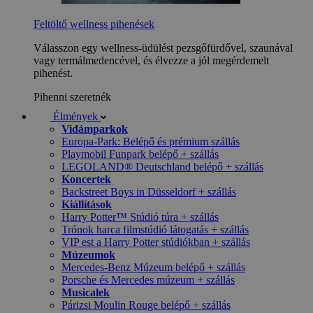
Feltöltő wellness pihenések
Válasszon egy wellness-üdülést pezsgőfürdővel, szaunával
vagy termálmedencével, és élvezze a jól megérdemelt
pihenést.
Pihenni szeretnék
Élmények
Vidámparkok
Europa-Park: Belépő és prémium szállás
Playmobil Funpark belépő + szállás
LEGOLAND® Deutschland belépő + szállás
Koncertek
Backstreet Boys in Düsseldorf + szállás
Kiállítások
Harry Potter™ Stúdió túra + szállás
Trónok harca filmstúdió látogatás + szállás
VIP est a Harry Potter stúdiókban + szállás
Múzeumok
Mercedes-Benz Múzeum belépő + szállás
Porsche és Mercedes múzeum + szállás
Musicalek
Párizsi Moulin Rouge belépő + szállás