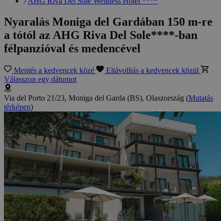
AHG Riva Del Sole Wellness Hotel ****
Nyaralás Moniga del Gardában 150 m-re
a tótól az AHG Riva Del Sole****-ban
félpanzióval és medencével
Mentés a kedvencek közé
Eltávolítás a kedvencek közül
Válasszon egy dátumot
Via del Porto 21/23, Moniga del Garda (BS), Olaszország
(
Mutatás
térképen
)