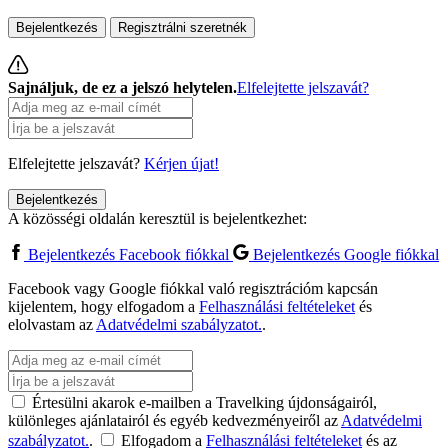
Bejelentkezés
Regisztrálni szeretnék
Sajnáljuk, de ez a jelszó helytelen.
Elfelejtette jelszavát?
Elfelejtette jelszavát?
Kérjen újat!
Bejelentkezés
A közösségi oldalán keresztül is bejelentkezhet:
Bejelentkezés Facebook fiókkal
Bejelentkezés Google fiókkal
Facebook vagy Google fiókkal való regisztrációm kapcsán
kijelentem, hogy elfogadom a
Felhasználási feltételeket
és
elolvastam az
Adatvédelmi szabályzatot.
.
Értesülni akarok e-mailben a Travelking újdonságairól,
különleges ajánlatairól és egyéb kedvezményeiről az
Adatvédelmi
szabályzatot.
.
Elfogadom a
Felhasználási feltételeket
és az