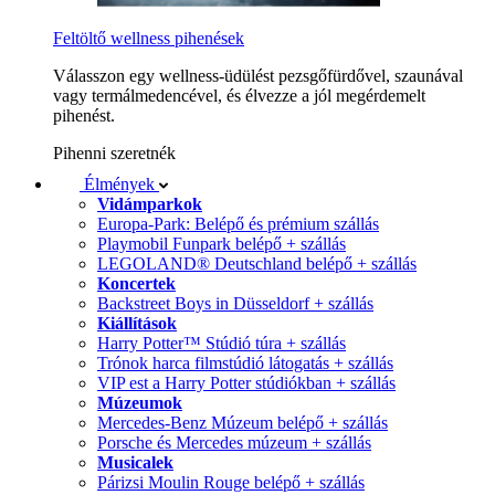
Feltöltő wellness pihenések
Válasszon egy wellness-üdülést pezsgőfürdővel, szaunával
vagy termálmedencével, és élvezze a jól megérdemelt
pihenést.
Pihenni szeretnék
Élmények
Vidámparkok
Europa-Park: Belépő és prémium szállás
Playmobil Funpark belépő + szállás
LEGOLAND® Deutschland belépő + szállás
Koncertek
Backstreet Boys in Düsseldorf + szállás
Kiállítások
Harry Potter™ Stúdió túra + szállás
Trónok harca filmstúdió látogatás + szállás
VIP est a Harry Potter stúdiókban + szállás
Múzeumok
Mercedes-Benz Múzeum belépő + szállás
Porsche és Mercedes múzeum + szállás
Musicalek
Párizsi Moulin Rouge belépő + szállás