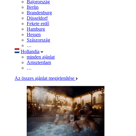
Bajorország
Berlin
Brandenburg
Düsseldorf
Fekete erdő
Hamburg
Hessen
Szászország
…
Hollandia
minden ajánlat
Amszterdam
…
Az összes ajánlat megjelenítése