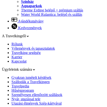
Színház
Aquaparkok
Therme Erding belépő + prémium szállás
Water World Rulantica: belépő és szállás
Ajándékutalvány
Kedvezmények
A Travelkingről
Rólunk
Vélemények és tapasztalatok
Travelking segítség
Karrier
Kapcsolat
Ügyfeleink számára
Gyakran ismételt kérdések
Szállodák a Travelkingen
Travelpedia
Hűségprogram
Személyesen ellenőrzött szállások
Nyár, utazással tele
Utazási élmények Szép-kártyával