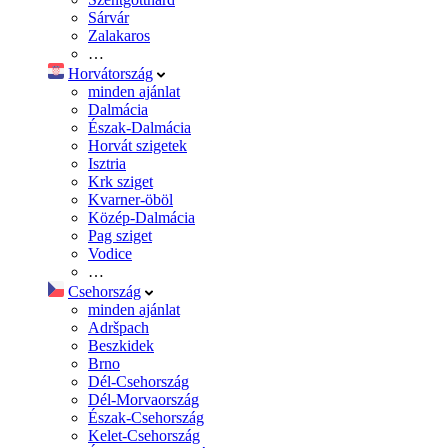
Sárvár
Zalakaros
…
Horvátország
minden ajánlat
Dalmácia
Észak-Dalmácia
Horvát szigetek
Isztria
Krk sziget
Kvarner-öböl
Közép-Dalmácia
Pag sziget
Vodice
…
Csehország
minden ajánlat
Adršpach
Beszkidek
Brno
Dél-Csehország
Dél-Morvaország
Észak-Csehország
Kelet-Csehország