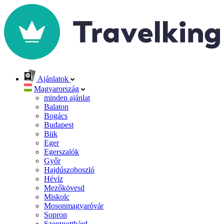
Ajánlatok
Magyarország
minden ajánlat
Balaton
Bogács
Budapest
Bük
Eger
Egerszalók
Győr
Hajdúszoboszló
Hévíz
Mezőkövesd
Miskolc
Mosonmagyaróvár
Sopron
Szentgotthárd