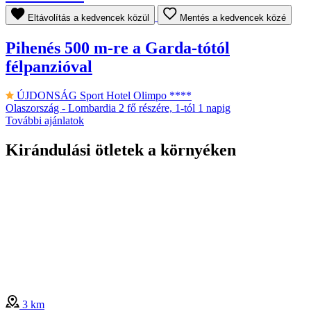
Eltávolítás a kedvencek közül
Mentés a kedvencek közé
Pihenés 500 m-re a Garda-tótól
félpanzióval
ÚJDONSÁG
Sport Hotel Olimpo ****
Olaszország - Lombardia
2 fő részére, 1-tól 1 napig
További ajánlatok
Kirándulási ötletek a környéken
3 km