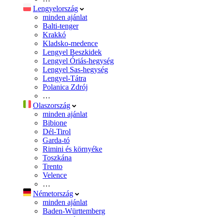
Lengyelország
minden ajánlat
Balti-tenger
Krakkó
Kladsko-medence
Lengyel Beszkidek
Lengyel Óriás-hegység
Lengyel Sas-hegység
Lengyel-Tátra
Polanica Zdrój
…
Olaszország
minden ajánlat
Bibione
Dél-Tirol
Garda-tó
Rimini és környéke
Toszkána
Trento
Velence
…
Németország
minden ajánlat
Baden-Württemberg