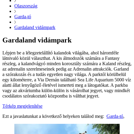
Olaszország
Garda-tó
Gardaland vidámpark
Gardaland vidámpark
Lépjen be a lélegzetelállító kalandok világába, ahol háromféle
látnivaló közül választhat. A kis álmodozók számára a Fantasy
részleg, a kalandvágyó minden korosztály számára a Kaland részleg,
az adrenalin szerelmeseinek pedig az Adrenalin attrakciók. Garland
a szórakozás és a tudás egyetlen nagy világa. A parktól körülbelül
egy kilométerre, a Via Dernán található Sea Life Aquarium 5000 víz
alatti állat lenyűgöző életével ismerteti meg a látogatókat. A parkba
vagy az akváriumba külön-külön is vásárolhat jegyet, vagy mindkét
csodálatos szórakoztató központba is válthat jegyet.
Térkép megjelenítése
Ezt a javaslatunkat a következő helyeken találod meg:
Garda-tó
,