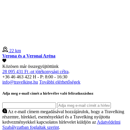
22 km
Verona és a Veronai Aréna
Közösen már összegyüjtöttünk
28 095 431 Ft -ot jótékonysági célra
.
+36 46 463 422
H - P: 8:00 - 16:30
info@travelking.hu
További elérhetőségek
Adja meg e-mail címét a hírlevélre való feliratkozáshoz
Az e-mail címem megadásával hozzájárulok, hogy a Travelking
részemre, hírekkel, eseményekkel és a Travelking nyújtotta
kedvezményekkel kapcsolatos hírlevelet küldjön az
Adatvédelmi
Szabályzatban foglaltak szerint
.