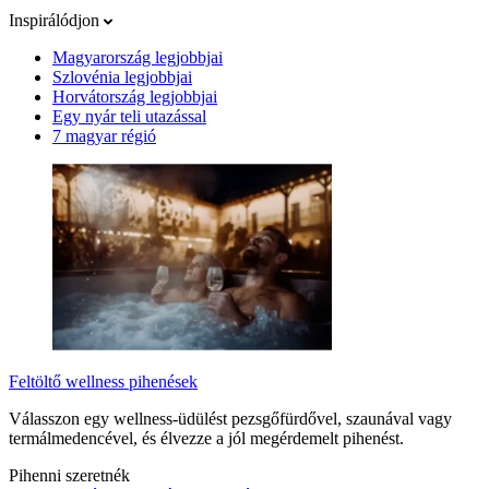
Inspirálódjon
Magyarország legjobbjai
Szlovénia legjobbjai
Horvátország legjobbjai
Egy nyár teli utazással
7 magyar régió
Feltöltő wellness pihenések
Válasszon egy wellness-üdülést pezsgőfürdővel, szaunával vagy
termálmedencével, és élvezze a jól megérdemelt pihenést.
Pihenni szeretnék