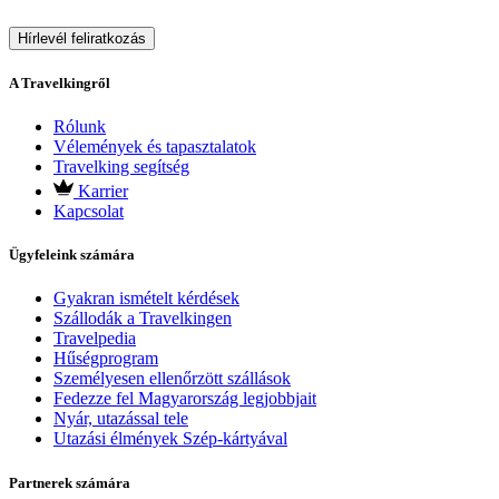
Hírlevél feliratkozás
A Travelkingről
Rólunk
Vélemények és tapasztalatok
Travelking segítség
Karrier
Kapcsolat
Ügyfeleink számára
Gyakran ismételt kérdések
Szállodák a Travelkingen
Travelpedia
Hűségprogram
Személyesen ellenőrzött szállások
Fedezze fel Magyarország legjobbjait
Nyár, utazással tele
Utazási élmények Szép-kártyával
Partnerek számára