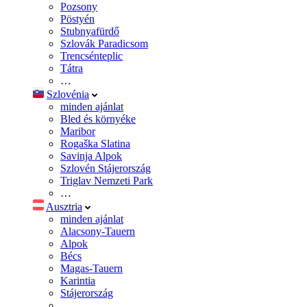
Pozsony
Pöstyén
Stubnyafürdő
Szlovák Paradicsom
Trencsénteplic
Tátra
…
Szlovénia
minden ajánlat
Bled és környéke
Maribor
Rogaška Slatina
Savinja Alpok
Szlovén Stájerország
Triglav Nemzeti Park
…
Ausztria
minden ajánlat
Alacsony-Tauern
Alpok
Bécs
Magas-Tauern
Karintia
Stájerország
…