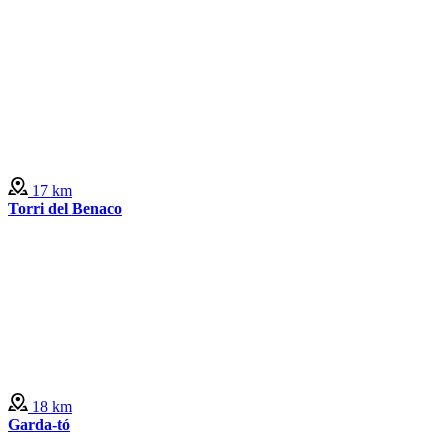
17 km
Torri del Benaco
18 km
Garda-tó