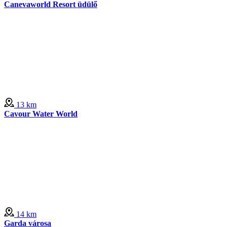
Canevaworld Resort üdülő
13 km
Cavour Water World
14 km
Garda városa