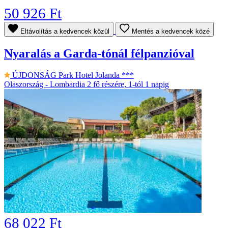
50 926 Ft
Eltávolítás a kedvencek közül
Mentés a kedvencek közé
Nyaralás a Garda-tónál félpanzióval
ÚJDONSÁG
Park Hotel Jolanda ***
Olaszország - Lombardia
2 fő részére, 1-tól 1 napig
68 022 Ft