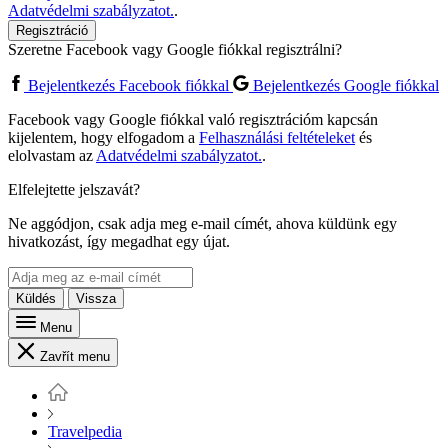
Adatvédelmi szabályzatot.
.
Regisztráció
Szeretne Facebook vagy Google fiókkal regisztrálni?
Bejelentkezés Facebook fiókkal
Bejelentkezés Google fiókkal
Facebook vagy Google fiókkal való regisztrációm kapcsán
kijelentem, hogy elfogadom a
Felhasználási feltételeket
és
elolvastam az
Adatvédelmi szabályzatot.
.
Elfelejtette jelszavát?
Ne aggódjon, csak adja meg e-mail címét, ahova küldünk egy
hivatkozást, így megadhat egy újat.
Küldés
Vissza
Menu
Zavřít menu
Travelpedia