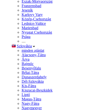
Észak-Morvaország
Franzensbad
Jeseník
Karlovy Vary
Közép-Csehország
Lednice-Valtice
Marienbad
Nyugat Csehország
Prága
…
Szlovákia
minden ajánlat
Alacsony-Tátra
Árva
Bajmóc
Besenyőfalu
Bélai-Tátra
Dunaszerdahely
Dél-Szlovákia
Kis-Fátra
Kiszucai-Beszkidek
Liptó
Magas-Tátra
Nagy-Fátra
Nagymegyer