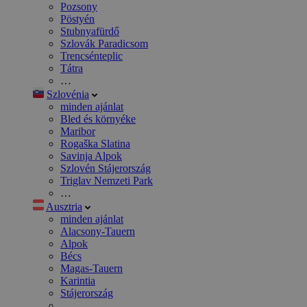
Pozsony
Pöstyén
Stubnyafürdő
Szlovák Paradicsom
Trencsénteplic
Tátra
…
Szlovénia
minden ajánlat
Bled és környéke
Maribor
Rogaška Slatina
Savinja Alpok
Szlovén Stájerország
Triglav Nemzeti Park
…
Ausztria
minden ajánlat
Alacsony-Tauern
Alpok
Bécs
Magas-Tauern
Karintia
Stájerország
…