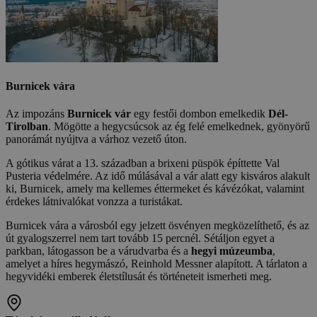
Burnicek vára
Az impozáns
Burnicek vár
egy festői dombon emelkedik
Dél-
Tirolban
. Mögötte a hegycsúcsok az ég felé emelkednek, gyönyörű
panorámát nyújtva a várhoz vezető úton.
A gótikus várat a 13. században a brixeni püspök építtette Val
Pusteria védelmére. Az idő múlásával a vár alatt egy kisváros alakult
ki, Burnicek, amely ma kellemes éttermeket és kávézókat, valamint
érdekes látnivalókat vonzza a turistákat.
Burnicek vára a városból egy jelzett ösvényen megközelíthető, és az
út gyalogszerrel nem tart tovább 15 percnél. Sétáljon egyet a
parkban, látogasson be a várudvarba és a
hegyi múzeumba
,
amelyet a híres hegymászó, Reinhold Messner alapított. A tárlaton a
hegyvidéki emberek életstílusát és történeteit ismerheti meg.