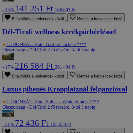
141 251 Ft
- 15%
166 603 Ft
Eltávolítás a kedvencek közül
Mentés a kedvencek közé
Dél-Tiroli wellness kerékpárbérléssel
ÚJDONSÁG
Hotel Gasthof Jochele ****
Olaszország - Dél-Tirol
2 fő részére, 3-tól 3 napig
216 584 Ft
- 17%
261 494 Ft
Eltávolítás a kedvencek közül
Mentés a kedvencek közé
Luxus pihenés Kronplatznál félpanzióval
ÚJDONSÁG
Hotel Solvie – Winklerhotels ****
Olaszország - Dél-Tirol
2 fő részére, 3-tól 3 napig
72 436 Ft
- 31%
105 033 Ft