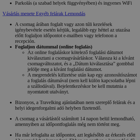
Parkolás (a szabad helyek függvényében) és ingyenes WiFi
Vásárlás menete
Egyéb felárak
Lemondás
A csomag árában foglalt vagy azon túli kezelések
igénybevétele esetén kérjük, legalább egy héttel az utazása
előtt foglaljon időpontot e-mailben vagy telefonon a
recepción.
Foglaljon dátummal (online foglalás)
Az online foglaláskor kötelező foglalási dátumot
kiválasztani a csomagvásárláskor. Válassza ki a kívánt
csomagváltozatot, és a „Dátum kiválasztása” gombbal
jelölje meg a kívánt foglalási dátumot.
A megrendelés kifizetése után kap egy azonosítószámot
a foglalás dátumával (nem kell külön kapcsolatba lépni
a szállodával). Bejelentkezéskor be kell mutatnia a
nyomtatott utalványt.
Bizonyos, a Travelking ajánlatában nem szereplő felárak és a
helyi idegenforgalmi adó helyben fizetendő.
A csomag a vásárlástól számított 14 napon belül lemondható,
amennyiben az időpontfoglalás még nem történt meg.
Ha már lefoglalta az időpontot, azt legkésőbb az érkezés előtt