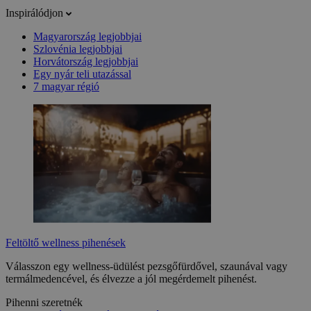
Inspirálódjon
Magyarország legjobbjai
Szlovénia legjobbjai
Horvátország legjobbjai
Egy nyár teli utazással
7 magyar régió
Feltöltő wellness pihenések
Válasszon egy wellness-üdülést pezsgőfürdővel, szaunával vagy
termálmedencével, és élvezze a jól megérdemelt pihenést.
Pihenni szeretnék