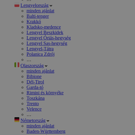
Lengyelország
minden ajánlat
Balti-tenger
Krakkó
Kladsko-medence
Lengyel Beszkidek
Lengyel Óriás-hegység
Lengyel Sas-hegység
Lengyel-Tátra
Polanica Zdrój
…
Olaszország
minden ajánlat
Bibione
Dél-Tirol
Garda-tó
Rimini és környéke
Toszkána
Trento
Velence
…
Németország
minden ajánlat
Baden-Württemberg