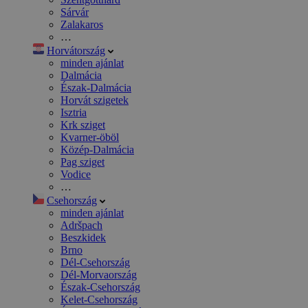
Sárvár
Zalakaros
…
Horvátország
minden ajánlat
Dalmácia
Észak-Dalmácia
Horvát szigetek
Isztria
Krk sziget
Kvarner-öböl
Közép-Dalmácia
Pag sziget
Vodice
…
Csehország
minden ajánlat
Adršpach
Beszkidek
Brno
Dél-Csehország
Dél-Morvaország
Észak-Csehország
Kelet-Csehország