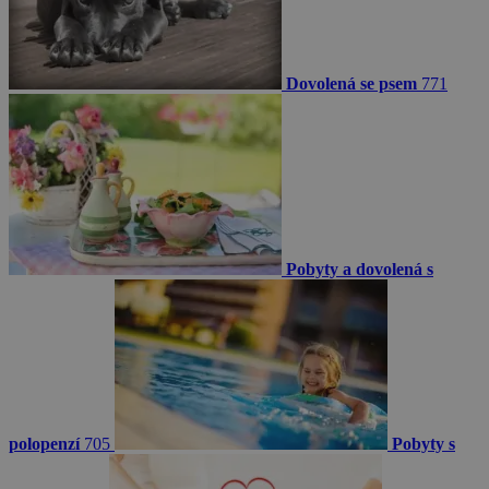
Dovolená se psem
771
Pobyty a dovolená s
polopenzí
705
Pobyty s