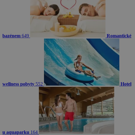
bazénem
649
Romantické
wellness pobyty
552
Hotel
u aquaparku
164