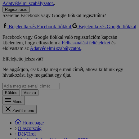
Adatvédelmi szabályzatot.
.
Regisztráció
Szeretne Facebook vagy Google fiókkal regisztrálni?
Bejelentkezés Facebook fiókkal
Bejelentkezés Google fiókkal
Facebook vagy Google fiókkal való regisztrációm kapcsán
kijelentem, hogy elfogadom a
Felhasználási feltételeket
és
elolvastam az
Adatvédelmi szabályzatot.
.
Elfelejtette jelszavát?
Ne aggódjon, csak adja meg e-mail címét, ahova küldünk egy
hivatkozást, így megadhat egy újat.
Küldés
Vissza
Menu
Zavřít menu
Homepage
Olaszország
Dél-Tirol