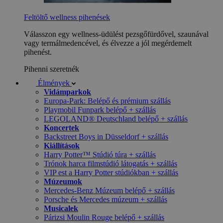
Feltöltő wellness pihenések
Válasszon egy wellness-üdülést pezsgőfürdővel, szaunával
vagy termálmedencével, és élvezze a jól megérdemelt
pihenést.
Pihenni szeretnék
Élmények
Vidámparkok
Europa-Park: Belépő és prémium szállás
Playmobil Funpark belépő + szállás
LEGOLAND® Deutschland belépő + szállás
Koncertek
Backstreet Boys in Düsseldorf + szállás
Kiállítások
Harry Potter™ Stúdió túra + szállás
Trónok harca filmstúdió látogatás + szállás
VIP est a Harry Potter stúdiókban + szállás
Múzeumok
Mercedes-Benz Múzeum belépő + szállás
Porsche és Mercedes múzeum + szállás
Musicalek
Párizsi Moulin Rouge belépő + szállás