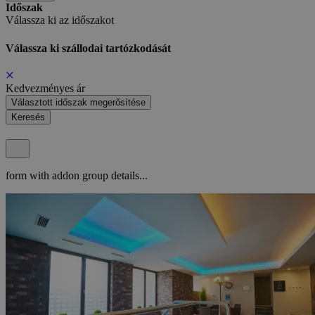
Időszak
Válassza ki az időszakot
Válassza ki szállodai tartózkodását
Kedvezményes ár
Választott időszak megerősítése
Keresés
form with addon group details...