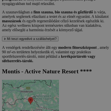
nyugágyakban tud majd relaxálni.
A szaunavilágban a
finn szauna, bio szauna és gőzfürdő
is várja,
amelyek segítenek ellazítani a testet és az elmét egyaránt. A kínálatot
masszázsok
és egyéb regenerálódást célzó kezelések egészítik ki.
Az egész wellness központ természetes stílusban van kialakítva,
amely elősegíti a harmónia érzését a környező tájjal.
Mi teszi egyedivé a szálláshelyet?
A vendégek rendelkezésére állt egy
modern fitneszközpont
, amely
90 m²-es területen helyezkedik el, valamint egy praktikus
sportfelszerelés-tároló, mint például a
kerékpártároló vagy
sífelszerelés-tároló.
Montis - Active Nature Resort ****