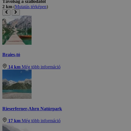
Távolság a szállodától
2 km
(
Mutatás térképen
)
Braies-tó
14 km
Még több információ
Rieserferner-Ahrn Natúrpark
17 km
Még több információ