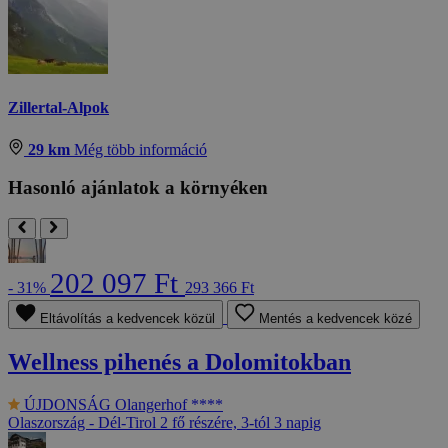
Zillertal-Alpok
29 km
Még több információ
Hasonló ajánlatok a környéken
202 097 Ft
- 31%
293 366 Ft
Eltávolítás a kedvencek közül
Mentés a kedvencek közé
Wellness pihenés a Dolomitokban
ÚJDONSÁG
Olangerhof ****
Olaszország - Dél-Tirol
2 fő részére, 3-tól 3 napig