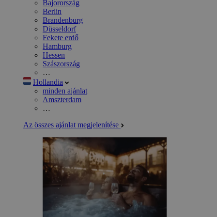
Bajorország
Berlin
Brandenburg
Düsseldorf
Fekete erdő
Hamburg
Hessen
Szászország
…
Hollandia
minden ajánlat
Amszterdam
…
Az összes ajánlat megjelenítése