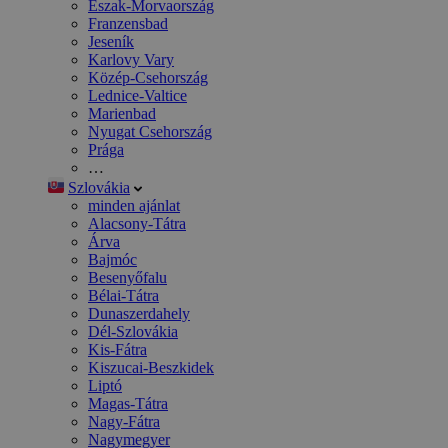
Észak-Morvaország
Franzensbad
Jeseník
Karlovy Vary
Közép-Csehország
Lednice-Valtice
Marienbad
Nyugat Csehország
Prága
…
Szlovákia
minden ajánlat
Alacsony-Tátra
Árva
Bajmóc
Besenyőfalu
Bélai-Tátra
Dunaszerdahely
Dél-Szlovákia
Kis-Fátra
Kiszucai-Beszkidek
Liptó
Magas-Tátra
Nagy-Fátra
Nagymegyer