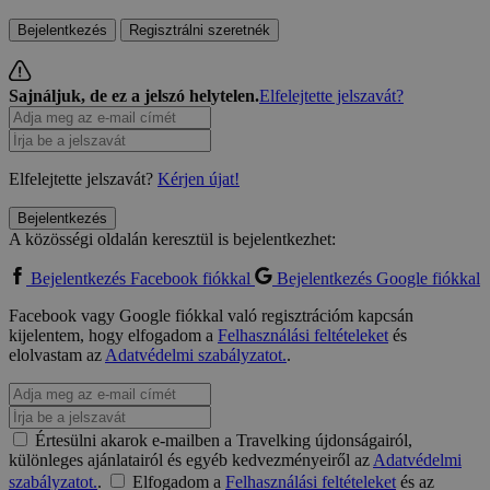
Bejelentkezés
Regisztrálni szeretnék
Sajnáljuk, de ez a jelszó helytelen.
Elfelejtette jelszavát?
Elfelejtette jelszavát?
Kérjen újat!
Bejelentkezés
A közösségi oldalán keresztül is bejelentkezhet:
Bejelentkezés Facebook fiókkal
Bejelentkezés Google fiókkal
Facebook vagy Google fiókkal való regisztrációm kapcsán
kijelentem, hogy elfogadom a
Felhasználási feltételeket
és
elolvastam az
Adatvédelmi szabályzatot.
.
Értesülni akarok e-mailben a Travelking újdonságairól,
különleges ajánlatairól és egyéb kedvezményeiről az
Adatvédelmi
szabályzatot.
.
Elfogadom a
Felhasználási feltételeket
és az