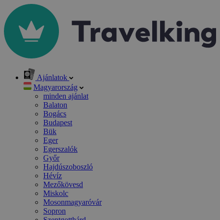
Ajánlatok
Magyarország
minden ajánlat
Balaton
Bogács
Budapest
Bük
Eger
Egerszalók
Győr
Hajdúszoboszló
Hévíz
Mezőkövesd
Miskolc
Mosonmagyaróvár
Sopron
Szentgotthárd