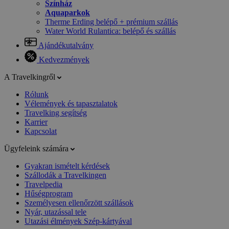
Színház
Aquaparkok
Therme Erding belépő + prémium szállás
Water World Rulantica: belépő és szállás
Ajándékutalvány
Kedvezmények
A Travelkingről
Rólunk
Vélemények és tapasztalatok
Travelking segítség
Karrier
Kapcsolat
Ügyfeleink számára
Gyakran ismételt kérdések
Szállodák a Travelkingen
Travelpedia
Hűségprogram
Személyesen ellenőrzött szállások
Nyár, utazással tele
Utazási élmények Szép-kártyával