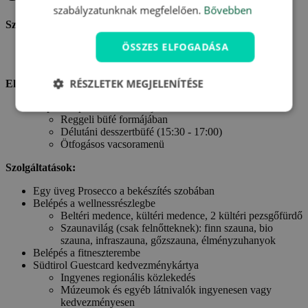
szabályzatunknak megfelelően.
Bővebben
Szállás:
ÖSSZES ELFOGADÁSA
Szállás egy Ön által választott szobában Montis - Active
Nature Resort **** szállodában
RÉSZLETEK MEGJELENÍTÉSE
Ellátás:
Félpanzió plusz ellátás a teljes tartózkodás alatt
Reggeli büfé formájában
Délutáni desszertbüfé (15:30 - 17:00)
Ötfogásos vacsoramenü
Szolgáltatások:
Egy üveg Prosecco a bekészítés szobában
Belépés a wellnessrészlegbe
Beltéri medence, kültéri medence, 2 kültéri pezsgőfürdő
Szaunavilág (csak felnőtteknek): finn szauna, bio
szauna, infraszauna, gőzszauna, élményzuhanyok
Belépés a fitneszterembe
Südtirol Guestcard kedvezménykártya
Ingyenes regionális közlekedés
Múzeumok és egyéb látnivalók ingyenesen vagy
kedvezményesen