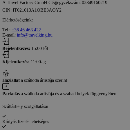
A Travel Factory GmbH Cégjegyzékszám: 02849160219
CIN: IT021013A1QBE3AOY2
Elérhetőségeink:
Tel.:
+36 46 463 422
E-mail:
info@travelking.hu
Bejelentkezés:
15:00-től
Kijelentkezés:
11:00-ig
Háziállat
a szálloda árlistája szerint
Parkolás
a szálloda árlistája és a szabad helyek függvényében
Szálláshely szolgáltatásai
Kártyás fizetés lehetséges