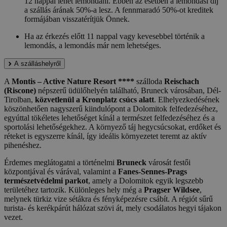
12 nappal lehet lemondani. Ebben az esetben a lemondási díj
a szállás árának 50%-a lesz. A fennmaradó 50%-ot kreditek
formájában visszatérítjük Önnek.
Ha az érkezés előtt 11 nappal vagy kevesebbel történik a
lemondás, a lemondás már nem lehetséges.
A szálláshelyről
A
Montis – Active Nature Resort ****
szálloda
Reischach
(Riscone)
népszerű üdülőhelyén található, Bruneck városában, Dél-
Tirolban,
közvetlenül a Kronplatz csúcs alatt
. Elhelyezkedésének
köszönhetően nagyszerű kiindulópont a Dolomitok felfedezéséhez,
egyúttal tökéletes lehetőséget kínál a természet felfedezéséhez és a
sportolási lehetőségekhez. A környező táj hegycsúcsokat, erdőket és
réteket is egyszerre kínál, így ideális környezetet teremt az aktív
pihenéshez.
Érdemes meglátogatni a történelmi
Bruneck
városát festői
központjával és várával, valamint a
Fanes-Sennes-Prags
természetvédelmi parkot
, amely a Dolomitok egyik legszebb
területéhez tartozik. Különleges hely még a
Pragser Wildsee
,
melynek türkiz vize sétákra és fényképezésre csábít. A régiót sűrű
turista- és kerékpárút hálózat szövi át, mely csodálatos hegyi tájakon
vezet.