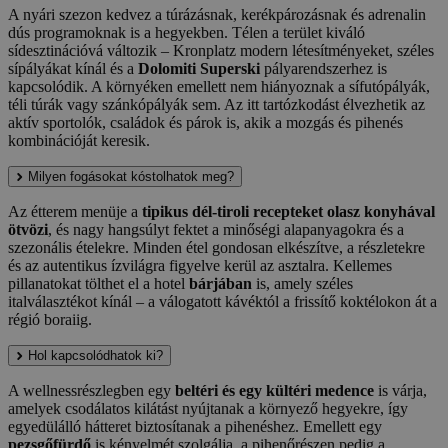
A nyári szezon kedvez a túrázásnak, kerékpározásnak és adrenalin
dús programoknak is a hegyekben. Télen a terület kiváló
sídesztinációvá változik – Kronplatz modern létesítményeket, széles
sípályákat kínál és a
Dolomiti Superski
pályarendszerhez is
kapcsolódik. A környéken emellett nem hiányoznak a sífutópályák,
téli túrák vagy szánkópályák sem. Az itt tartózkodást élvezhetik az
aktív sportolók, családok és párok is, akik a mozgás és pihenés
kombinációját keresik.
Milyen fogásokat kóstolhatok meg?
Az étterem menüje a
tipikus dél-tiroli recepteket olasz konyhával
ötvözi
, és nagy hangsúlyt fektet a minőségi alapanyagokra és a
szezonális ételekre. Minden étel gondosan elkészítve, a részletekre
és az autentikus ízvilágra figyelve kerül az asztalra. Kellemes
pillanatokat tölthet el a hotel
bárjában
is, amely széles
italválasztékot kínál – a válogatott kávéktól a frissítő koktélokon át a
régió boraiig.
Hol kapcsolódhatok ki?
A wellnessrészlegben egy
beltéri és egy kültéri medence
is várja,
amelyek csodálatos kilátást nyújtanak a környező hegyekre, így
egyedülálló hátteret biztosítanak a pihenéshez. Emellett egy
pezsgőfürdő
is kényelmét szolgálja, a pihenőrészen pedig a