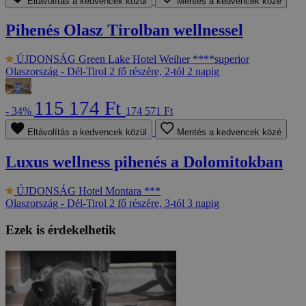
Eltávolítás a kedvencek közül
Mentés a kedvencek közé
Pihenés Olasz Tirolban wellnessel
ÚJDONSÁG
Green Lake Hotel Weiher ****superior
Olaszország - Dél-Tirol
2 fő részére, 2-tól 2 napig
115 174 Ft
- 34%
174 571 Ft
Eltávolítás a kedvencek közül
Mentés a kedvencek közé
Luxus wellness pihenés a Dolomitokban
ÚJDONSÁG
Hotel Montara ***
Olaszország - Dél-Tirol
2 fő részére, 3-tól 3 napig
Ezek is érdekelhetik