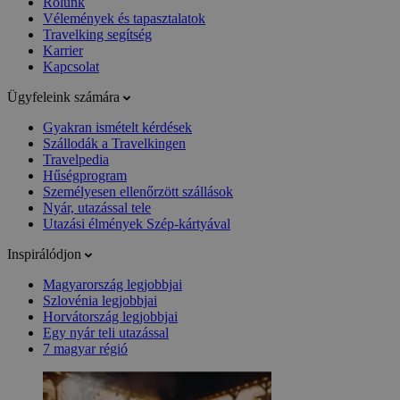
Rólunk
Vélemények és tapasztalatok
Travelking segítség
Karrier
Kapcsolat
Ügyfeleink számára
Gyakran ismételt kérdések
Szállodák a Travelkingen
Travelpedia
Hűségprogram
Személyesen ellenőrzött szállások
Nyár, utazással tele
Utazási élmények Szép-kártyával
Inspirálódjon
Magyarország legjobbjai
Szlovénia legjobbjai
Horvátország legjobbjai
Egy nyár teli utazással
7 magyar régió