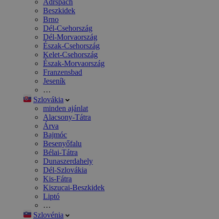
Adršpach
Beszkidek
Brno
Dél-Csehország
Dél-Morvaország
Észak-Csehország
Kelet-Csehország
Észak-Morvaország
Franzensbad
Jeseník
…
Szlovákia
minden ajánlat
Alacsony-Tátra
Árva
Bajmóc
Besenyőfalu
Bélai-Tátra
Dunaszerdahely
Dél-Szlovákia
Kis-Fátra
Kiszucai-Beszkidek
Liptó
…
Szlovénia