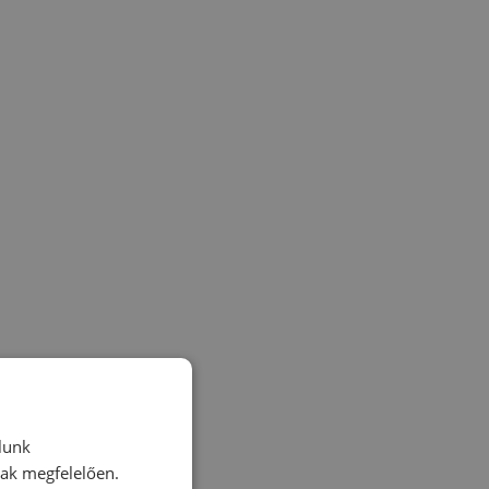
lunk
nak megfelelően.