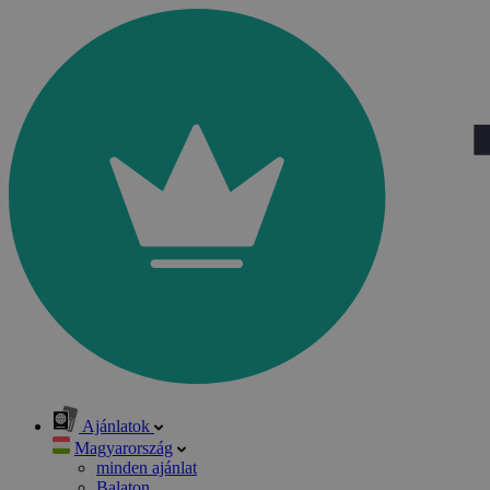
Ajánlatok
Magyarország
minden ajánlat
Balaton