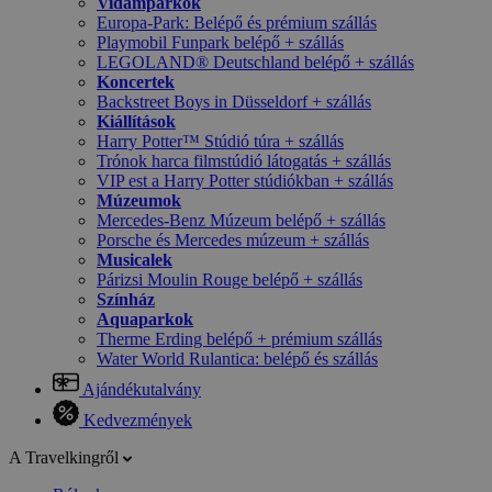
Vidámparkok
Europa-Park: Belépő és prémium szállás
Playmobil Funpark belépő + szállás
LEGOLAND® Deutschland belépő + szállás
Koncertek
Backstreet Boys in Düsseldorf + szállás
Kiállítások
Harry Potter™ Stúdió túra + szállás
Trónok harca filmstúdió látogatás + szállás
VIP est a Harry Potter stúdiókban + szállás
Múzeumok
Mercedes-Benz Múzeum belépő + szállás
Porsche és Mercedes múzeum + szállás
Musicalek
Párizsi Moulin Rouge belépő + szállás
Színház
Aquaparkok
Therme Erding belépő + prémium szállás
Water World Rulantica: belépő és szállás
Ajándékutalvány
Kedvezmények
A Travelkingről