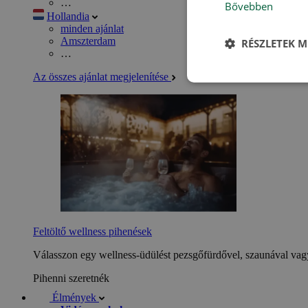
…
Bővebben
Hollandia
minden ajánlat
Amszterdam
RÉSZLETEK M
…
Az összes ajánlat megjelenítése
Feltöltő wellness pihenések
Válasszon egy wellness-üdülést pezsgőfürdővel, szaunával vagy
Pihenni szeretnék
Élmények