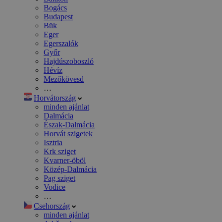
Bogács
Budapest
Bük
Eger
Egerszalók
Győr
Hajdúszoboszló
Hévíz
Mezőkövesd
…
Horvátország
minden ajánlat
Dalmácia
Észak-Dalmácia
Horvát szigetek
Isztria
Krk sziget
Kvarner-öböl
Közép-Dalmácia
Pag sziget
Vodice
…
Csehország
minden ajánlat