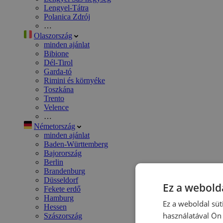
Lengyel-Tátra
Polanica Zdrój
…
Olaszország
minden ajánlat
Bibione
Dél-Tirol
Garda-tó
Rimini és környéke
Toszkána
Trento
Velence
…
Németország
minden ajánlat
Baden-Württemberg
Bajorország
Berlin
Brandenburg
Düsseldorf
Ez a webolda
Fekete erdő
Hamburg
Ez a weboldal süt
Hessen
használatával Ön 
Szászország