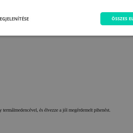
EGJELENÍTÉSE
ÖSSZES 
 termálmedencével, és élvezze a jól megérdemelt pihenést.