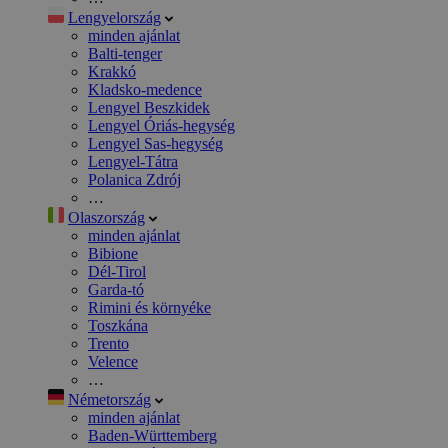
Lengyelország
minden ajánlat
Balti-tenger
Krakkó
Kladsko-medence
Lengyel Beszkidek
Lengyel Óriás-hegység
Lengyel Sas-hegység
Lengyel-Tátra
Polanica Zdrój
…
Olaszország
minden ajánlat
Bibione
Dél-Tirol
Garda-tó
Rimini és környéke
Toszkána
Trento
Velence
…
Németország
minden ajánlat
Baden-Württemberg