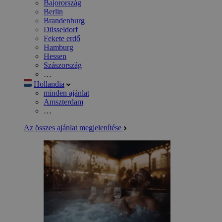
Bajorország
Berlin
Brandenburg
Düsseldorf
Fekete erdő
Hamburg
Hessen
Szászország
…
Hollandia
minden ajánlat
Amszterdam
…
Az összes ajánlat megjelenítése