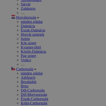
Sárvár
Zalakaros
…
Horvátország
minden ajánlat
Dalmácia
Észak-Dalmácia
Horvát szigetek
Isztria
Krk sziget
Kvarner-öböl
Közép-Dalmácia
Pag sziget
Vodice
…
Csehország
minden ajánlat
Adršpach
Beszkidek
Brno
Dél-Csehország
Dél-Morvaország
Észak-Csehország
Kelet-Csehország