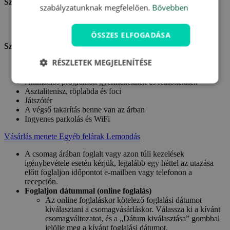
Szállás:
szabályzatunknak megfelelően.
Bővebben
Szállás egy Ön által választott mobilházban a Baia Verde
**** kempingben
ÖSSZES ELFOGADÁSA
Szolgáltatások:
RÉSZLETEK MEGJELENÍTÉSE
Korlátlan hozzáférés a kültéri medencékhez
Élményfürdő, gyermekmedence
Animációs programok gyermekeknek és felnőtteknek
Asztalitenisz, röplabda és foci
Játszótér
A végső takarítás benne van az árban
Ingyenes parkolás és WiFi
Vásárlás menete
Egyéb felárak
Lemondás
A csomag árában foglalt vagy azon túli kezelések
igénybevétele esetén kérjük, legalább egy héttel az utazása
előtt foglaljon időpontot e-mailben vagy telefonon a
recepción.
Foglaljon dátummal (online foglalás)
Az online foglaláskor kötelező foglalási dátumot
kiválasztani a csomagvásárláskor. Válassza ki a kívánt
csomagváltozatot, és a „Dátum kiválasztása” gombbal
jelölje meg a kívánt foglalási dátumot.