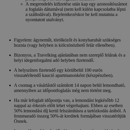
A megrendelés kifizetése után kap egy azonosítószámot
a foglalás dátumával (nem kell külön kapcsolatba lépni
a szállodával). Bejelentkezéskor be kell mutatnia a
nyomtatott utalványt.
Figyelem: ágyneműt, törölközőt és konyharuhát szükséges
hoznia (vagy helyben is kölcsönözhető felár ellenében).
Bizonyos, a Travelking ajánlatában nem szereplő felárak és a
helyi idegenforgalmi adó helyben fizetendő.
A helyszínen fizetendő egy körülbelül 100 eurós
visszatérítendő kaució apartmanonként (készpénzben).
A csomag a vásárlástól számított 14 napon belül lemondható,
amennyiben az időpontfoglalás még nem történt meg.
Ha már lefoglalt időpontja van, a lemondást legkésőbb 12
nappal az érkezés előtt lehet végrehajtani. Ebben az esetben
50% lemondási díj kerül felszámításra a tartózkodás árából. A
fennmaradó összeg 50%-át kreditek formájában visszatérítjük
Önnek.