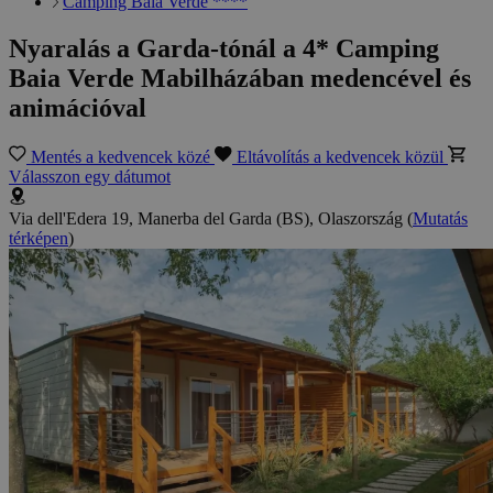
Camping Baia Verde ****
Nyaralás a Garda-tónál a 4* Camping
Baia Verde Mabilházában medencével és
animációval
Mentés a kedvencek közé
Eltávolítás a kedvencek közül
Válasszon egy dátumot
Via dell'Edera 19, Manerba del Garda (BS), Olaszország
(
Mutatás
térképen
)