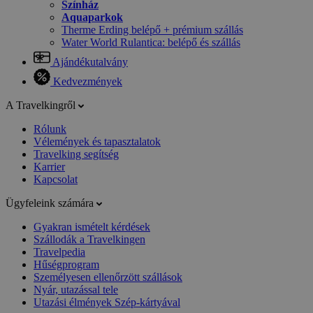
Színház
Aquaparkok
Therme Erding belépő + prémium szállás
Water World Rulantica: belépő és szállás
Ajándékutalvány
Kedvezmények
A Travelkingről
Rólunk
Vélemények és tapasztalatok
Travelking segítség
Karrier
Kapcsolat
Ügyfeleink számára
Gyakran ismételt kérdések
Szállodák a Travelkingen
Travelpedia
Hűségprogram
Személyesen ellenőrzött szállások
Nyár, utazással tele
Utazási élmények Szép-kártyával