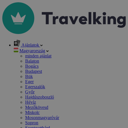
Ajánlatok
Magyarország
minden ajánlat
Balaton
Bogács
Budapest
Bük
Eger
Egerszalók
Győr
Hajdúszoboszló
Hévíz
Mezőkövesd
Miskolc
Mosonmagyaróvár
Sopron
Szentgotthárd