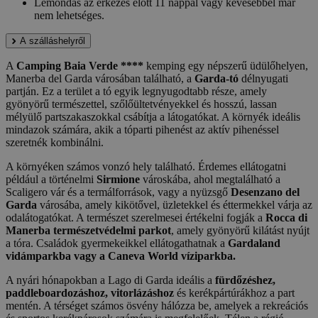
Lemondás az érkezés előtt 11 nappal vagy kevesebbel már
nem lehetséges.
A szálláshelyről
A
Camping Baia Verde ****
kemping egy népszerű üdülőhelyen,
Manerba del Garda városában található, a
Garda-tó
délnyugati
partján. Ez a terület a tó egyik legnyugodtabb része, amely
gyönyörű természettel, szőlőültetvényekkel és hosszú, lassan
mélyülő partszakaszokkal csábítja a látogatókat. A környék ideális
mindazok számára, akik a tóparti pihenést az aktív pihenéssel
szeretnék kombinálni.
A környéken számos vonzó hely található. Érdemes ellátogatni
például a történelmi
Sirmione
városkába, ahol megtalálható a
Scaligero vár és a termálforrások, vagy a nyüzsgő
Desenzano del
Garda
városába, amely kikötővel, üzletekkel és éttermekkel várja az
odalátogatókat. A természet szerelmesei értékelni fogják a
Rocca di
Manerba természetvédelmi parkot
, amely gyönyörű kilátást nyújt
a tóra. Családok gyermekeikkel ellátogathatnak a
Gardaland
vidámparkba vagy a Caneva World víziparkba.
A nyári hónapokban a Lago di Garda ideális a
fürdőzéshez,
paddleboardozáshoz, vitorlázáshoz
és kerékpártúrákhoz a part
mentén. A térséget számos ösvény hálózza be, amelyek a rekreációs