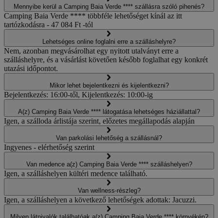
Mennyibe kerül a Camping Baia Verde **** szállásra szóló pihenés?
Camping Baia Verde **** többféle lehetőséget kínál az itt
tartózkodásra - 47 084 Ft -tól
Lehetséges online foglalni erre a szálláshelyre?
Nem, azonban megvásárolhat egy nyitott utalványt erre a
szálláshelyre, és a vásárlást követően később foglalhat egy konkrét
utazási időpontot.
Mikor lehet bejelentkezni és kijelentkezni?
Bejelentkezés: 16:00-től, Kijelentkezés: 10:00-ig
A(z) Camping Baia Verde **** látogatása lehetséges háziállattal?
Igen, a szálloda árlistája szerint, előzetes megállapodás alapján
Van parkolási lehetőség a szállásnál?
Ingyenes - elérhetőség szerint
Van medence a(z) Camping Baia Verde **** szálláshelyen?
Igen, a szálláshelyen kültéri medence található.
Van wellness-részleg?
Igen, a szálláshelyen a következő lehetőségek adottak: Jacuzzi.
Milyen látnivalók találhatóak a(z) Camping Baia Verde **** környékén?