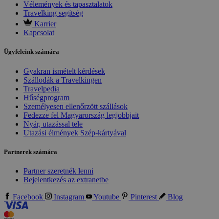
Vélemények és tapasztalatok
Travelking segítség
Karrier
Kapcsolat
Ügyfeleink számára
Gyakran ismételt kérdések
Szállodák a Travelkingen
Travelpedia
Hűségprogram
Személyesen ellenőrzött szállások
Fedezze fel Magyarország legjobbjait
Nyár, utazással tele
Utazási élmények Szép-kártyával
Partnerek számára
Partner szeretnék lenni
Bejelentkezés az extranetbe
Facebook
Instagram
Youtube
Pinterest
Blog