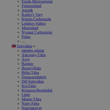
Észak-Morvaország
Franzensbad
Jeseník
Karlovy Vary
Közép-Csehország
Lednice-Valtice
Marienbad
Nyugat Csehország
Prága
…
Szlovákia
minden ajánlat
Alacsony-Tátra
Árva
Bajmóc
Besenyőfalu
Bélai-Tátra
Dunaszerdahely
Dél-Szlovákia
Kis-Fátra
Kiszucai-Beszkidek
Liptó
Magas-Tátra
Nagy-Fátra
Nagymegyer