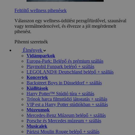
Feltöltő wellness pihenések
Válasszon egy wellness-üdülést pezsgőfürdővel, szaunával
vagy termálmedencével, és élvezze a jól megérdemelt
pihenést.
Pihenni szeretnék
Élmények
Vidámparkok
Europa-Park: Belépő és prémium szállás
Playmobil Funpark belépő + szállás
LEGOLAND® Deutschland belépő + szállás
Koncertek
Backstreet Boys in Düsseldorf + szállás
Kiállítások
Harry Potter™ Stúdió túra + szállás
Trónok harca filmstúdió látogatás + szállás
VIP est a Harry Potter stúdiókban + szállás
Múzeumok
Mercedes-Benz Múzeum belépő + szállás
Porsche és Mercedes múzeum + szállás
Musicalek
Párizsi Moulin Rouge belépő + szállás