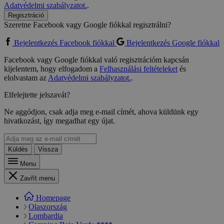
Adatvédelmi szabályzatot.
.
Regisztráció
Szeretne Facebook vagy Google fiókkal regisztrálni?
Bejelentkezés Facebook fiókkal
Bejelentkezés Google fiókkal
Facebook vagy Google fiókkal való regisztrációm kapcsán
kijelentem, hogy elfogadom a
Felhasználási feltételeket
és
elolvastam az
Adatvédelmi szabályzatot.
.
Elfelejtette jelszavát?
Ne aggódjon, csak adja meg e-mail címét, ahova küldünk egy
hivatkozást, így megadhat egy újat.
Küldés
Vissza
Menu
Zavřít menu
Homepage
Olaszország
Lombardia