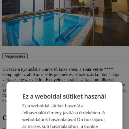
Megerősítés
Élvezze a nyaralást a Garda-tó közelében, a Baia Verde ****
kempingben, ahol az ideális pihenés és szórakozás kombinációja
várja az egész családot. Kényelmes szállás várja a mobilházak
egyikében, ellazulhat a kültéri medencében, animációs programokra
gyerekeknek és felnőtteknek. Kiránduljon olyan festői kisvárosokba,
Ez a weboldal sütiket használ
mint Sirmione, vagy élvezze a fürdőzést és a vízi sportokat
közvetlenül a tónál.
Ez a weboldal sütiket használ a
felhasználói élmény javítása érdekében. A
Csomagtartalom
weboldalunk használatával Ön hozzájárul
az összes süti használatához, a Cookie