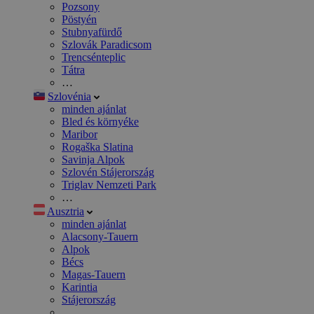
Pozsony
Pöstyén
Stubnyafürdő
Szlovák Paradicsom
Trencsénteplic
Tátra
…
Szlovénia
minden ajánlat
Bled és környéke
Maribor
Rogaška Slatina
Savinja Alpok
Szlovén Stájerország
Triglav Nemzeti Park
…
Ausztria
minden ajánlat
Alacsony-Tauern
Alpok
Bécs
Magas-Tauern
Karintia
Stájerország
…