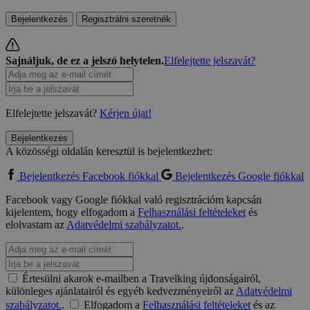
Bejelentkezés
Regisztrálni szeretnék
Sajnáljuk, de ez a jelszó helytelen.
Elfelejtette jelszavát?
Elfelejtette jelszavát?
Kérjen újat!
Bejelentkezés
A közösségi oldalán keresztül is bejelentkezhet:
Bejelentkezés Facebook fiókkal
Bejelentkezés Google fiókkal
Facebook vagy Google fiókkal való regisztrációm kapcsán
kijelentem, hogy elfogadom a
Felhasználási feltételeket
és
elolvastam az
Adatvédelmi szabályzatot.
.
Értesülni akarok e-mailben a Travelking újdonságairól,
különleges ajánlatairól és egyéb kedvezményeiről az
Adatvédelmi
szabályzatot.
.
Elfogadom a
Felhasználási feltételeket
és az