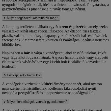
és sportos kerékpárosok számára is megfelelőek. Télen a régió
nyugodtabb légkört kínál, ideális a történelmi városok látogatására, a
gasztronómiára és pihenésre a turisták tömegei nélkül.
Milyen fogásokat kóstolhatok meg?
A kemping területén található egy
étterem és pizzéria
, amely széles
választékot kínál olasz specialitásokból. Az étlapon friss tészták,
pizzák, valamint minőségi alapanyagokból készült hal- és húsételek
szerepelnek. Az atmoszféra kötetlen és barátságos, ideális a kellemes
időtöltéshez.
Napközben a
bár
is várja a vendégeket, ahol frissítő italokat, kávét
vagy fagylaltot fogyaszthatnak. A gyors harapnivalók vagy alapvető
élelmiszerek vásárlásához egy kisebb bolt is található közvetlenül a
területen.
Hol kapcsolódhatok ki?
A vendégek élvezhetik a
kültéri élménymedencét
, ahol nyáron
nagyszerűen felfrissülhetnek. Kellemes kikapcsolódást nyújt
továbbá a
pezsgőfürdő
és a napozóterasz napozóágyakkal.
Milyen lehetőségek vannak gyerekeknek?
A gyerekek számára változatos szórakoztató hátteret biztosítanak.