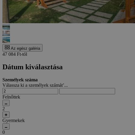
Az egész galéria
47 084 Ft-tól
Dátum kiválasztása
Személyek száma
Válassza ki a személyek számát’...
Felnőttek
2
Gyermekek
0