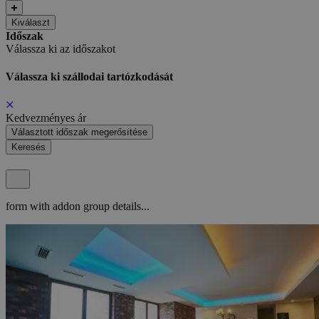
Kiválaszt
Időszak
Válassza ki az időszakot
Válassza ki szállodai tartózkodását
Kedvezményes ár
Választott időszak megerősítése
Keresés
form with addon group details...