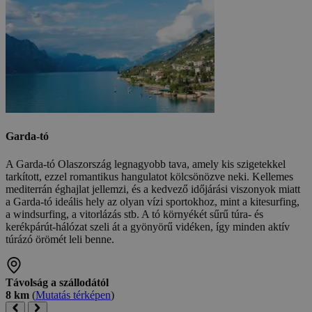
Garda-tó
A Garda-tó Olaszország legnagyobb tava, amely kis szigetekkel
tarkított, ezzel romantikus hangulatot kölcsönözve neki. Kellemes
mediterrán éghajlat jellemzi, és a kedvező időjárási viszonyok miatt
a Garda-tó ideális hely az olyan vízi sportokhoz, mint a kitesurfing,
a windsurfing, a vitorlázás stb. A tó környékét sűrű túra- és
kerékpárút-hálózat szeli át a gyönyörű vidéken, így minden aktív
túrázó örömét leli benne.
Távolság a szállodától
8 km
(
Mutatás térképen
)