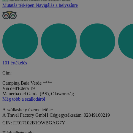
Mutatás térképen
Navigálás a helyszínre
101 értékelés
Cím:
Camping Baia Verde ****
Via dell'Edera 19
Manerba del Garda (BS), Olaszország
Még több a szállodáról
A szálláshely üzemeltetője:
A Travel Factory GmbH Cégjegyzékszám: 02849160219
CIN: IT017102B1OWBGAG7Y
Elérhetőségeink: