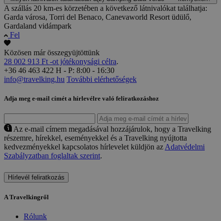
A szállás 20 km-es körzetében a következő látnivalókat találhatja:
Garda városa, Torri del Benaco, Canevaworld Resort üdülő,
Gardaland vidámpark
Fel
Közösen már összegyüjtöttünk
28 002 913 Ft -ot jótékonysági célra
.
+36 46 463 422
H - P: 8:00 - 16:30
info@travelking.hu
További elérhetőségek
Adja meg e-mail címét a hírlevélre való feliratkozáshoz
Az e-mail címem megadásával hozzájárulok, hogy a Travelking
részemre, hírekkel, eseményekkel és a Travelking nyújtotta
kedvezményekkel kapcsolatos hírlevelet küldjön az
Adatvédelmi
Szabályzatban foglaltak szerint
.
Hírlevél feliratkozás
A Travelkingről
Rólunk