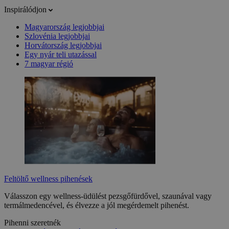
Inspirálódjon
Magyarország legjobbjai
Szlovénia legjobbjai
Horvátország legjobbjai
Egy nyár teli utazással
7 magyar régió
Feltöltő wellness pihenések
Válasszon egy wellness-üdülést pezsgőfürdővel, szaunával vagy
termálmedencével, és élvezze a jól megérdemelt pihenést.
Pihenni szeretnék