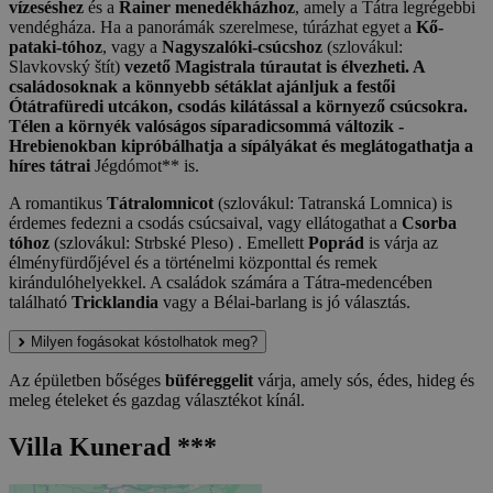
vízeséshez
és a
Rainer menedékházhoz
, amely a Tátra legrégebbi
vendégháza. Ha a panorámák szerelmese, túrázhat egyet a
Kő-
pataki-tóhoz
, vagy a
Nagyszalóki-csúcshoz
(szlovákul:
Slavkovský štít)
vezető Magistrala túrautat is élvezheti. A
családosoknak a könnyebb sétáklat ajánljuk a festői
Ótátrafüredi utcákon, csodás kilátással a környező csúcsokra.
Télen a környék valóságos síparadicsommá változik -
Hrebienokban kipróbálhatja a sípályákat és meglátogathatja a
híres tátrai
Jégdómot** is.
A romantikus
Tátralomnicot
(szlovákul: Tatranská Lomnica) is
érdemes fedezni a csodás csúcsaival, vagy ellátogathat a
Csorba
tóhoz
(szlovákul: Strbské Pleso) . Emellett
Poprád
is várja az
élményfürdőjével és a történelmi központtal és remek
kirándulóhelyekkel. A családok számára a Tátra-medencében
található
Tricklandia
vagy a Bélai-barlang is jó választás.
Milyen fogásokat kóstolhatok meg?
Az épületben bőséges
büféreggelit
várja, amely sós, édes, hideg és
meleg ételeket és gazdag választékot kínál.
Villa Kunerad ***