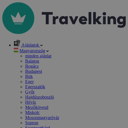
Ajánlatok
Magyarország
minden ajánlat
Balaton
Bogács
Budapest
Bük
Eger
Egerszalók
Győr
Hajdúszoboszló
Hévíz
Mezőkövesd
Miskolc
Mosonmagyaróvár
Sopron
Szentgotthárd