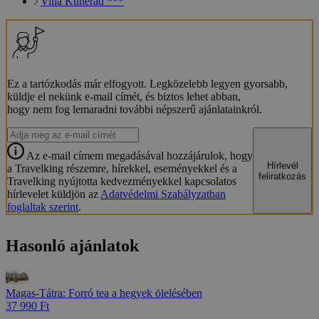
Villa Kunerad ***
Ez a tartózkodás már elfogyott. Legközelebb legyen gyorsabb,
küldje el nekünk e-mail címét, és biztos lehet abban,
hogy nem fog lemaradni további népszerű ajánlatainkról.
Az e-mail címem megadásával hozzájárulok, hogy
Hírlevél
a Travelking részemre, hírekkel, eseményekkel és a
feliratkozás
Travelking nyújtotta kedvezményekkel kapcsolatos
hírlevelet küldjön az
Adatvédelmi Szabályzatban
foglaltak szerint
.
Hasonló ajánlatok
Magas-Tátra: Forró tea a hegyek ölelésében
37 990 Ft