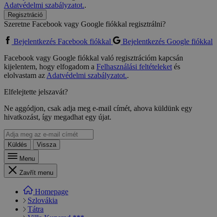
Adatvédelmi szabályzatot.
.
Regisztráció
Szeretne Facebook vagy Google fiókkal regisztrálni?
Bejelentkezés Facebook fiókkal
Bejelentkezés Google fiókkal
Facebook vagy Google fiókkal való regisztrációm kapcsán
kijelentem, hogy elfogadom a
Felhasználási feltételeket
és
elolvastam az
Adatvédelmi szabályzatot.
.
Elfelejtette jelszavát?
Ne aggódjon, csak adja meg e-mail címét, ahova küldünk egy
hivatkozást, így megadhat egy újat.
Küldés
Vissza
Menu
Zavřít menu
Homepage
Szlovákia
Tátra