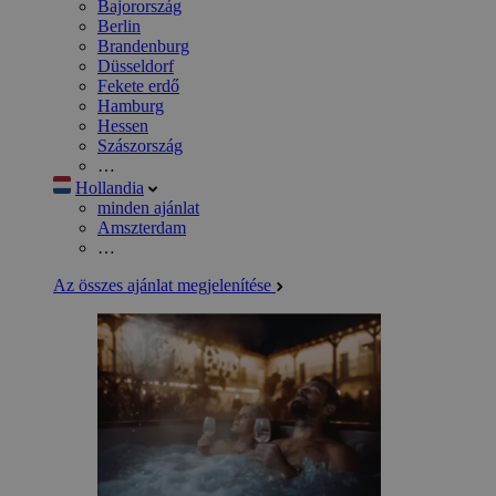
Bajorország
Berlin
Brandenburg
Düsseldorf
Fekete erdő
Hamburg
Hessen
Szászország
…
Hollandia
minden ajánlat
Amszterdam
…
Az összes ajánlat megjelenítése