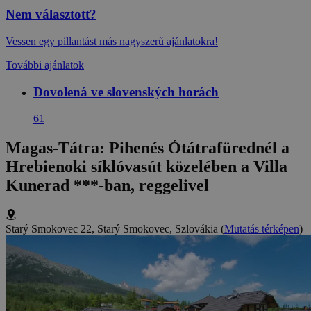
Nem választott?
Vessen egy pillantást más nagyszerű ajánlatokra!
További ajánlatok
Dovolená ve slovenských horách
61
Magas-Tátra: Pihenés Ótátrafürednél a
Hrebienoki síklóvasút közelében a Villa
Kunerad ***-ban, reggelivel
Starý Smokovec 22, Starý Smokovec, Szlovákia
(
Mutatás térképen
)