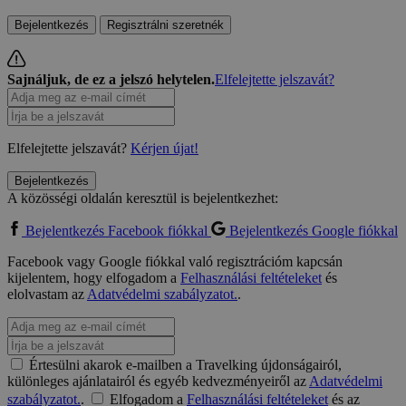
Bejelentkezés
Regisztrálni szeretnék
Sajnáljuk, de ez a jelszó helytelen.
Elfelejtette jelszavát?
Elfelejtette jelszavát?
Kérjen újat!
Bejelentkezés
A közösségi oldalán keresztül is bejelentkezhet:
Bejelentkezés Facebook fiókkal
Bejelentkezés Google fiókkal
Facebook vagy Google fiókkal való regisztrációm kapcsán
kijelentem, hogy elfogadom a
Felhasználási feltételeket
és
elolvastam az
Adatvédelmi szabályzatot.
.
Értesülni akarok e-mailben a Travelking újdonságairól,
különleges ajánlatairól és egyéb kedvezményeiről az
Adatvédelmi
szabályzatot.
.
Elfogadom a
Felhasználási feltételeket
és az