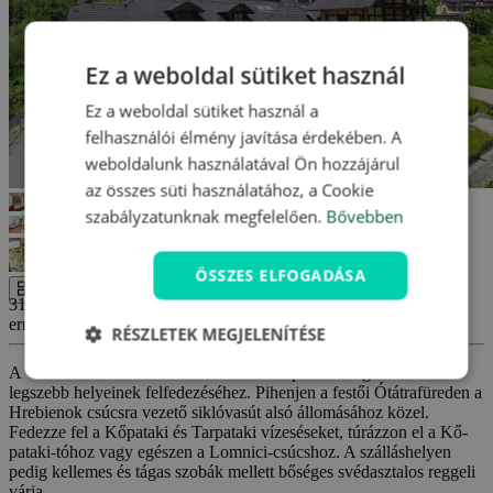
Ez a weboldal sütiket használ
Ez a weboldal sütiket használ a
felhasználói élmény javítása érdekében. A
weboldalunk használatával Ön hozzájárul
az összes süti használatához, a Cookie
szabályzatunknak megfelelően.
Bővebben
ÖSSZES ELFOGADÁSA
Az egész galéria
31 890 Ft-tól
errors_loading_failed
RÉSZLETEK MEGJELENÍTÉSE
A Villa Kunerad *** csodálatos kiindulópont a Magas-Tátra
legszebb helyeinek felfedezéséhez. Pihenjen a festői Ótátrafüreden a
Hrebienok csúcsra vezető siklóvasút alsó állomásához közel.
Fedezze fel a Kőpataki és Tarpataki vízeséseket, túrázzon el a Kő-
pataki-tóhoz vagy egészen a Lomnici-csúcshoz. A szálláshelyen
pedig kellemes és tágas szobák mellett bőséges svédasztalos reggeli
várja.