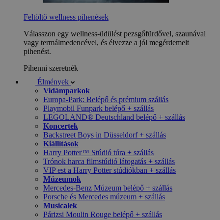
Feltöltő wellness pihenések
Válasszon egy wellness-üdülést pezsgőfürdővel, szaunával
vagy termálmedencével, és élvezze a jól megérdemelt
pihenést.
Pihenni szeretnék
Élmények
Vidámparkok
Europa-Park: Belépő és prémium szállás
Playmobil Funpark belépő + szállás
LEGOLAND® Deutschland belépő + szállás
Koncertek
Backstreet Boys in Düsseldorf + szállás
Kiállítások
Harry Potter™ Stúdió túra + szállás
Trónok harca filmstúdió látogatás + szállás
VIP est a Harry Potter stúdiókban + szállás
Múzeumok
Mercedes-Benz Múzeum belépő + szállás
Porsche és Mercedes múzeum + szállás
Musicalek
Párizsi Moulin Rouge belépő + szállás