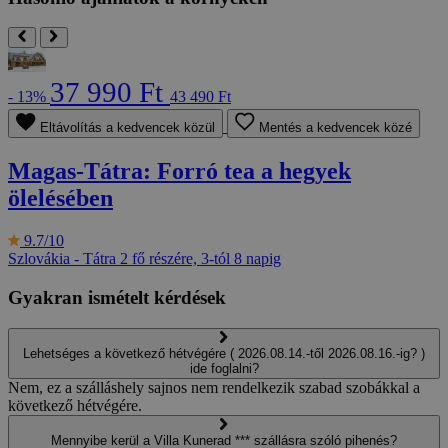
37 990 Ft
- 13%
43 490 Ft
Eltávolítás a kedvencek közül
Mentés a kedvencek közé
Magas-Tátra: Forró tea a hegyek
ölelésében
9.7/10
Szlovákia - Tátra
2 fő részére, 3-tól 8 napig
Gyakran ismételt kérdések
Lehetséges a következő hétvégére ( 2026.08.14.-től 2026.08.16.-ig? )
ide foglalni?
Nem, ez a szálláshely sajnos nem rendelkezik szabad szobákkal a
következő hétvégére.
Mennyibe kerül a Villa Kunerad *** szállásra szóló pihenés?