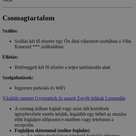
Csomagtartalom
Szállás:
Szállás két fő részére egy Ön által választott szobában a Villa
Kunerad *** szállodában
Ellátás:
Büféreggeli két fő részére a teljes tartózkodás alatt
Szolgáltatások:
Ingyenes parkolás és WiFi
Vásárlás menete
Gyermekek és utasok
Egyéb felárak
Lemondás
A csomag árában foglalt vagy azon túli kezelések
igénybevétele esetén kérjük, legalább egy héttel az utazása
előtt foglaljon időpontot e-mailben vagy telefonon a
recepción.
Foglaljon dátummal (online foglalás)
Az online foglaláskor kötelező foglalási dátumot