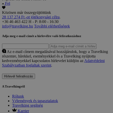
Fel
Közösen már összegyüjtöttünk
28 137 274 Ft -ot jótékonysági célra
.
+36 46 463 422
H - P: 8:00 - 16:30
info@travelking.hu
További elérhetőségek
Adja meg e-mail címét a hírlevélre való feliratkozáshoz
Az e-mail címem megadásával hozzájárulok, hogy a Travelking
részemre, hírekkel, eseményekkel és a Travelking nyújtotta
kedvezményekkel kapcsolatos hírlevelet küldjön az
Adatvédelmi
Szabályzatban foglaltak szerint
.
Hírlevél feliratkozás
A Travelkingről
Rólunk
Vélemények és tapasztalatok
Travelking segítség
Karrier