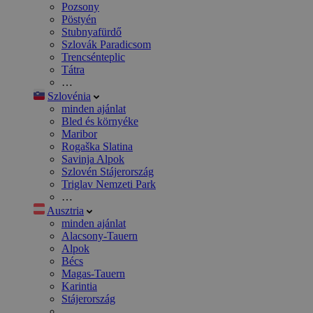
Pozsony
Pöstyén
Stubnyafürdő
Szlovák Paradicsom
Trencsénteplic
Tátra
…
Szlovénia
minden ajánlat
Bled és környéke
Maribor
Rogaška Slatina
Savinja Alpok
Szlovén Stájerország
Triglav Nemzeti Park
…
Ausztria
minden ajánlat
Alacsony-Tauern
Alpok
Bécs
Magas-Tauern
Karintia
Stájerország
…