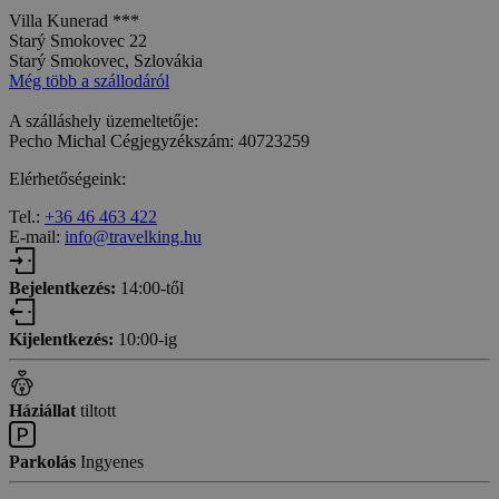
Villa Kunerad ***
Starý Smokovec 22
Starý Smokovec, Szlovákia
Még több a szállodáról
A szálláshely üzemeltetője:
Pecho Michal Cégjegyzékszám: 40723259
Elérhetőségeink:
Tel.:
+36 46 463 422
E-mail:
info@travelking.hu
Bejelentkezés:
14:00-től
Kijelentkezés:
10:00-ig
Háziállat
tiltott
Parkolás
Ingyenes