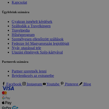
Kapcsolat
Ügyfeleink számára
Gyakran ismételt kérdések
Szállodák a Travelkingen
Travelpedia
Hűségprogram
Személyesen ellenőrzött szállások
Fedezze fel Magyarország legjobbjait
Nyár, utazással tele
Utazási élmények Szép-kártyával
Partnerek számára
Partner szeretnék lenni
Bejelentkezés az extranetbe
Facebook
Instagram
Youtube
Pinterest
Blog