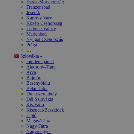
Észak-Morvaország
Franzensbad
Jeseník
Karlovy Vary
Közép-Csehország
Lednice-Valtice
Marienbad
Nyugat Csehország
Prága
…
Szlovákia
minden ajánlat
Alacsony-Tátra
Árva
Bajmóc
Besenyőfalu
Bélai-Tátra
Dunaszerdahely
Dél-Szlovákia
Kis-Fátra
Kiszucai-Beszkidek
Liptó
Magas-Tátra
Nagy-Fátra
Nagymegyer