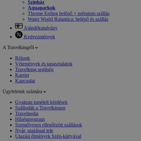
Színház
Aquaparkok
Therme Erding belépő + prémium szállás
Water World Rulantica: belépő és szállás
Ajándékutalvány
Kedvezmények
A Travelkingről
Rólunk
Vélemények és tapasztalatok
Travelking segítség
Karrier
Kapcsolat
Ügyfeleink számára
Gyakran ismételt kérdések
Szállodák a Travelkingen
Travelpedia
Hűségprogram
Személyesen ellenőrzött szállások
Nyár, utazással tele
Utazási élmények Szép-kártyával