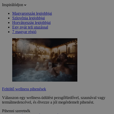
Inspirálódjon
Magyarország legjobbjai
Szlovénia legjobbjai
Horvátország legjobbjai
Egy nyár teli utazással
7 magyar régió
Feltöltő wellness pihenések
Válasszon egy wellness-üdülést pezsgőfürdővel, szaunával vagy
termálmedencével, és élvezze a jól megérdemelt pihenést.
Pihenni szeretnék