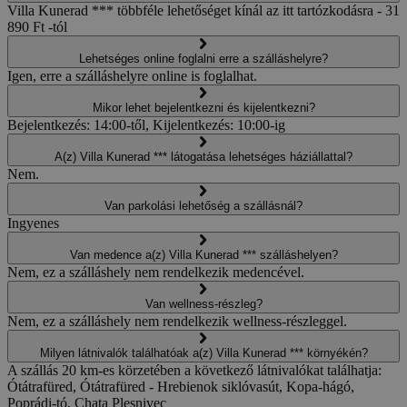
Villa Kunerad *** többféle lehetőséget kínál az itt tartózkodásra - 31
890 Ft -tól
Lehetséges online foglalni erre a szálláshelyre?
Igen, erre a szálláshelyre online is foglalhat.
Mikor lehet bejelentkezni és kijelentkezni?
Bejelentkezés: 14:00-től, Kijelentkezés: 10:00-ig
A(z) Villa Kunerad *** látogatása lehetséges háziállattal?
Nem.
Van parkolási lehetőség a szállásnál?
Ingyenes
Van medence a(z) Villa Kunerad *** szálláshelyen?
Nem, ez a szálláshely nem rendelkezik medencével.
Van wellness-részleg?
Nem, ez a szálláshely nem rendelkezik wellness-részleggel.
Milyen látnivalók találhatóak a(z) Villa Kunerad *** környékén?
A szállás 20 km-es körzetében a következő látnivalókat találhatja:
Ótátrafüred, Ótátrafüred - Hrebienok siklóvasút, Kopa-hágó,
Poprádi-tó, Chata Plesnivec