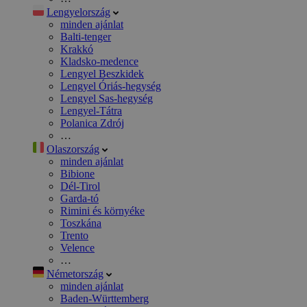
Lengyelország
minden ajánlat
Balti-tenger
Krakkó
Kladsko-medence
Lengyel Beszkidek
Lengyel Óriás-hegység
Lengyel Sas-hegység
Lengyel-Tátra
Polanica Zdrój
…
Olaszország
minden ajánlat
Bibione
Dél-Tirol
Garda-tó
Rimini és környéke
Toszkána
Trento
Velence
…
Németország
minden ajánlat
Baden-Württemberg