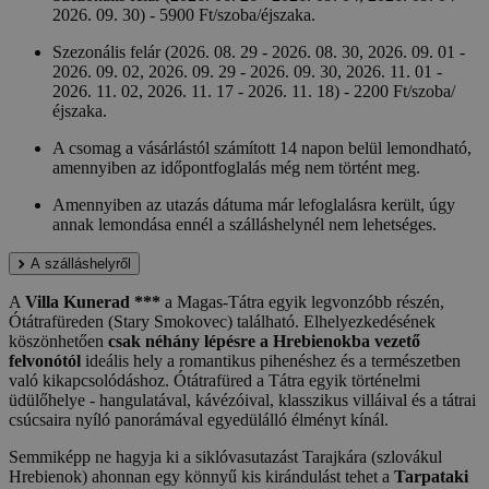
2026. 09. 30) - 5900 Ft/szoba/éjszaka.
Szezonális felár (2026. 08. 29 - 2026. 08. 30, 2026. 09. 01 -
2026. 09. 02, 2026. 09. 29 - 2026. 09. 30, 2026. 11. 01 -
2026. 11. 02, 2026. 11. 17 - 2026. 11. 18) - 2200 Ft/szoba/
éjszaka.
A csomag a vásárlástól számított 14 napon belül lemondható,
amennyiben az időpontfoglalás még nem történt meg.
Amennyiben az utazás dátuma már lefoglalásra került, úgy
annak lemondása ennél a szálláshelynél nem lehetséges.
A szálláshelyről
A
Villa Kunerad ***
a Magas-Tátra egyik legvonzóbb részén,
Ótátrafüreden (Stary Smokovec) található. Elhelyezkedésének
köszönhetően
csak néhány lépésre a Hrebienokba vezető
felvonótól
ideális hely a romantikus pihenéshez és a természetben
való kikapcsolódáshoz. Ótátrafüred a Tátra egyik történelmi
üdülőhelye - hangulatával, kávézóival, klasszikus villáival és a tátrai
csúcsaira nyíló panorámával egyedülálló élményt kínál.
Semmiképp ne hagyja ki a siklóvasutazást Tarajkára (szlovákul
Hrebienok) ahonnan egy könnyű kis kirándulást tehet a
Tarpataki