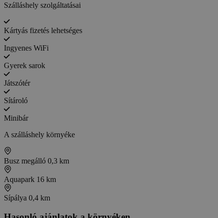
Szálláshely szolgáltatásai
Kártyás fizetés lehetséges
Ingyenes WiFi
Gyerek sarok
Játszótér
Sítároló
Minibár
A szálláshely környéke
Busz megálló
0,3 km
Aquapark
16 km
Sípálya
0,4 km
Hasonló ajánlatok a környéken