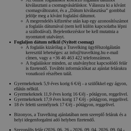
kiválasztani a csomagvásárláskor. Válassza ki a kívánt
csomagváltozatot, és a „Dátum kiválasztása” gombbal
jelölje meg a kívánt foglalási dátumot.
A megrendelés kifizetése után kap egy azonosítószámot
a foglalás dátumával (nem kell külön kapcsolatba lépni
a szállodával). Bejelentkezéskor be kell mutatnia a
nyomtatott utalványt.
Foglaljon dátum nélkül (Nyitott csomag)
A foglalás kizárólag a Travelking ügyfélszolgálatán
keresztül lehetséges: az info@travelking.hu e-mail
címen, vagy a +36 46 463 422 telefonszámon.
A foglaláskor minden, az utalványhoz kapcsolódó felár
is fizetendő. További információkat az ajánlat felárakra
vonatkozó részében talál.
Gyermekeknek 5,9 éves korig 6 €/éj - a szülőkkel egy ágyon,
ellátás nélkül.
Gyermekeknek 11,9 éves korig 16 €/éj - pótágyon, reggelivel.
Gyermekeknek 17,9 éves korig 17 €/éj - pótágyon, reggelivel.
18 év feletti személynek 17 €/éj - pótágyon, reggelivel.
Bizonyos, a Travelking ajánlatában nem szereplő felárak és a
helyi idegenforgalmi adó helyben fizetendő.
Szezonális felár (2026. 06. 26 - 2026. 09. 04, 2026. 09. 04 -