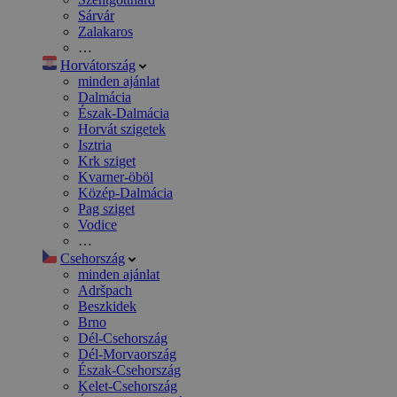
Sárvár
Zalakaros
…
Horvátország
minden ajánlat
Dalmácia
Észak-Dalmácia
Horvát szigetek
Isztria
Krk sziget
Kvarner-öböl
Közép-Dalmácia
Pag sziget
Vodice
…
Csehország
minden ajánlat
Adršpach
Beszkidek
Brno
Dél-Csehország
Dél-Morvaország
Észak-Csehország
Kelet-Csehország