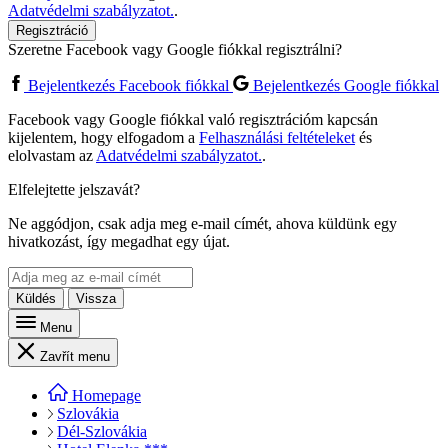
Adatvédelmi szabályzatot.
.
Regisztráció
Szeretne Facebook vagy Google fiókkal regisztrálni?
Bejelentkezés Facebook fiókkal
Bejelentkezés Google fiókkal
Facebook vagy Google fiókkal való regisztrációm kapcsán
kijelentem, hogy elfogadom a
Felhasználási feltételeket
és
elolvastam az
Adatvédelmi szabályzatot.
.
Elfelejtette jelszavát?
Ne aggódjon, csak adja meg e-mail címét, ahova küldünk egy
hivatkozást, így megadhat egy újat.
Küldés
Vissza
Menu
Zavřít menu
Homepage
Szlovákia
Dél-Szlovákia