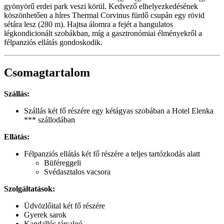
gyönyörű erdei park veszi körül. Kedvező elhelyezkedésének
köszönhetően a híres Thermal Corvinus fürdő csupán egy rövid
sétára lesz (280 m). Hajtsa álomra a fejét a hangulatos
légkondicionált szobákban, míg a gasztronómiai élményekről a
félpanziós ellátás gondoskodik.
Csomagtartalom
Szállás:
Szállás két fő részére egy kétágyas szobában a Hotel Elenka
*** szállodában
Ellátás:
Félpanziós ellátás két fő részére a teljes tartózkodás alatt
Büféreggeli
Svédasztalos vacsora
Szolgáltatások:
Üdvözlőital két fő részére
Gyerek sarok
Kandallós társalgó