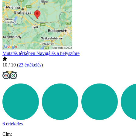
Mutatás térképen
Navigálás a helyszínre
10 / 10
(
23 értékelés
)
6 értékelés
Cím: