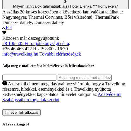
Milyen látnivalók találhatóak a(z) Hotel Elenka *** környékén?
A szállás 20 km-es körzetében a következő látnivalókat találhatja:
Nagymegyer, Thermal Corvinus, Bősi vízierőmű, ThermalPark
Dunaszerdahely, Dunaszerdahely
Fel
Közösen már összegyüjtöttünk
28 106 505 Ft -ot jótékonysági célra
.
+36 46 463 422
H - P: 8:00 - 16:30
info@travelking.hu
További elérhetőségek
Adja meg e-mail címét a hírlevélre való feliratkozáshoz
Az e-mail címem megadásával hozzájárulok, hogy a Travelking
részemre, hírekkel, eseményekkel és a Travelking nyújtotta
kedvezményekkel kapcsolatos hírlevelet küldjön az
Adatvédelmi
Szabályzatban foglaltak szerint
.
Hírlevél feliratkozás
A Travelkingről