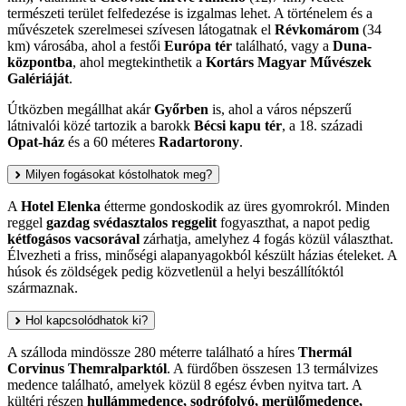
természeti terület felfedezése is izgalmas lehet. A történelem és a
művészetek szerelmesei szívesen látogatnak el
Révkomárom
(34
km) városába, ahol a festői
Európa tér
található, vagy a
Duna-
központba
, ahol megtekinthetik a
Kortárs Magyar Művészek
Galériáját
.
Útközben megállhat akár
Győrben
is, ahol a város népszerű
látnivalói közé tartozik a barokk
Bécsi kapu tér
, a 18. századi
Opat-ház
és a 60 méteres
Radartorony
.
Milyen fogásokat kóstolhatok meg?
A
Hotel Elenka
étterme gondoskodik az üres gyomrokról. Minden
reggel
gazdag svédasztalos reggelit
fogyaszthat, a napot pedig
kétfogásos vacsorával
zárhatja, amelyhez 4 fogás közül választhat.
Élvezheti a friss, minőségi alapanyagokból készült házias ételeket. A
húsok és zöldségek pedig közvetlenül a helyi beszállítóktól
származnak.
Hol kapcsolódhatok ki?
A szálloda mindössze 280 méterre található a híres
Thermál
Corvinus Themralparktól
. A fürdőben összesen 13 termálvizes
medence található, amelyek közül 8 egész évben nyitva tart. A
kültéri részen
hullámmedence, sodrófolyó, merülőmedence,