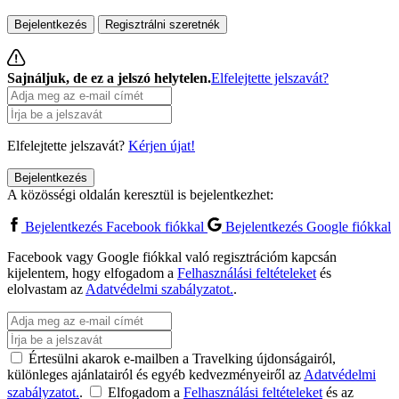
Bejelentkezés
Regisztrálni szeretnék
Sajnáljuk, de ez a jelszó helytelen.
Elfelejtette jelszavát?
Elfelejtette jelszavát?
Kérjen újat!
Bejelentkezés
A közösségi oldalán keresztül is bejelentkezhet:
Bejelentkezés Facebook fiókkal
Bejelentkezés Google fiókkal
Facebook vagy Google fiókkal való regisztrációm kapcsán
kijelentem, hogy elfogadom a
Felhasználási feltételeket
és
elolvastam az
Adatvédelmi szabályzatot.
.
Értesülni akarok e-mailben a Travelking újdonságairól,
különleges ajánlatairól és egyéb kedvezményeiről az
Adatvédelmi
szabályzatot.
.
Elfogadom a
Felhasználási feltételeket
és az