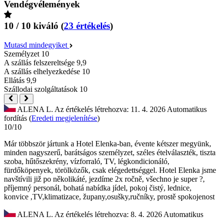
Vendégvélemények
10 / 10
kiváló
(
23 értékelés
)
Mutasd mindegyiket
Személyzet
10
A szállás felszereltsége
9,9
A szállás elhelyezkedése
10
Ellátás
9,9
Szállodai szolgáltatások
10
ALENA L.
Az értékelés létrehozva: 11. 4. 2026
Automatikus
fordítás (
Eredeti megjelenítése
)
10/10
Már többször jártunk a Hotel Elenka-ban, évente kétszer megyünk,
minden nagyszerű, barátságos személyzet, széles ételválaszték, tiszta
szoba, hűtőszekrény, vízforraló, TV, légkondicionáló,
fürdőköpenyek, törölközők, csak elégedettséggel.
Hotel Elenka jsme
navštívili již po několikáté, jezdíme 2x ročně, všechno je super ?,
příjemný personál, bohatá nabídka jídel, pokoj čistý, lednice,
konvice ,TV,klimatizace, župany,osušky,ručníky, prostě spokojenost
ALENA L.
Az értékelés létrehozva: 8. 4. 2026
Automatikus