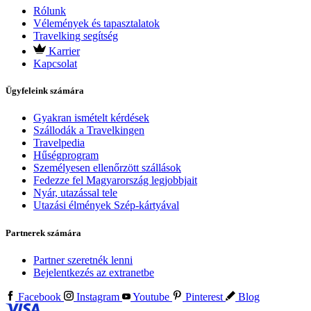
Rólunk
Vélemények és tapasztalatok
Travelking segítség
Karrier
Kapcsolat
Ügyfeleink számára
Gyakran ismételt kérdések
Szállodák a Travelkingen
Travelpedia
Hűségprogram
Személyesen ellenőrzött szállások
Fedezze fel Magyarország legjobbjait
Nyár, utazással tele
Utazási élmények Szép-kártyával
Partnerek számára
Partner szeretnék lenni
Bejelentkezés az extranetbe
Facebook
Instagram
Youtube
Pinterest
Blog