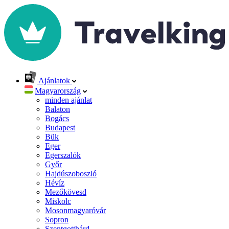
Ajánlatok
Magyarország
minden ajánlat
Balaton
Bogács
Budapest
Bük
Eger
Egerszalók
Győr
Hajdúszoboszló
Hévíz
Mezőkövesd
Miskolc
Mosonmagyaróvár
Sopron
Szentgotthárd