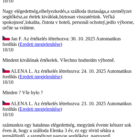
10/10
Nagy elégedettség,elhelyezkedés,a szálloda tisztasága,a személyzet
segítőkész,az ételek kiválóak,biztosan visszatérünk.
Veľká
spokojnosť,lokalita, čistota v hoteli, personál ochotný,jedlo výborne,
určite sa vrátime.
Jan F.
Az értékelés létrehozva: 30. 10. 2025
Automatikus
fordítás (
Eredeti megjelenítése
)
10/10
Mindent kiválónak értékelek.
Všechno hodnotím výborně.
ALENA L.
Az értékelés létrehozva: 24. 10. 2025
Automatikus
fordítás (
Eredeti megjelenítése
)
10/10
Minden ?
Vše bylo ?
ALENA L.
Az értékelés létrehozva: 23. 10. 2025
Automatikus
fordítás (
Eredeti megjelenítése
)
10/10
számunkra egy hatalmas elégedettség, megyünk évente kétszer sok
éven át, hogy a szálloda Elenka 3 év, ez egy rövid sétára a
termálfürdő, a személyzet nagyon segítőkész, nagyszerű