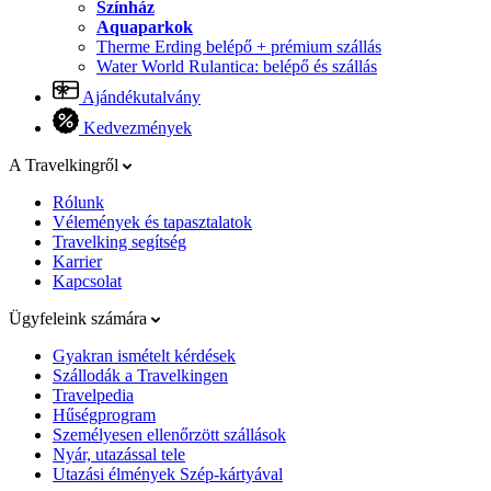
Színház
Aquaparkok
Therme Erding belépő + prémium szállás
Water World Rulantica: belépő és szállás
Ajándékutalvány
Kedvezmények
A Travelkingről
Rólunk
Vélemények és tapasztalatok
Travelking segítség
Karrier
Kapcsolat
Ügyfeleink számára
Gyakran ismételt kérdések
Szállodák a Travelkingen
Travelpedia
Hűségprogram
Személyesen ellenőrzött szállások
Nyár, utazással tele
Utazási élmények Szép-kártyával