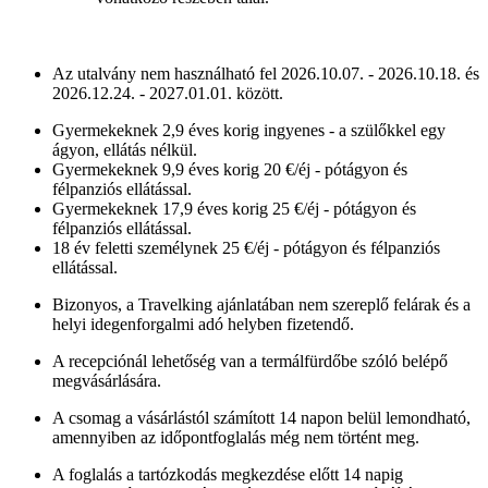
szabályzatunknak megfelelően.
Bővebben
Az utalvány nem használható fel 2026.10.07. - 2026.10.18. és
ÖSSZES ELFOGADÁSA
2026.12.24. - 2027.01.01. között.
Gyermekeknek 2,9 éves korig ingyenes - a szülőkkel egy
RÉSZLETEK MEGJELENÍTÉSE
ágyon, ellátás nélkül.
Gyermekeknek 9,9 éves korig 20 €/éj - pótágyon és
félpanziós ellátással.
Gyermekeknek 17,9 éves korig 25 €/éj - pótágyon és
félpanziós ellátással.
18 év feletti személynek 25 €/éj - pótágyon és félpanziós
ellátással.
Bizonyos, a Travelking ajánlatában nem szereplő felárak és a
helyi idegenforgalmi adó helyben fizetendő.
A recepciónál lehetőség van a termálfürdőbe szóló belépő
megvásárlására.
A csomag a vásárlástól számított 14 napon belül lemondható,
amennyiben az időpontfoglalás még nem történt meg.
A foglalás a tartózkodás megkezdése előtt 14 napig