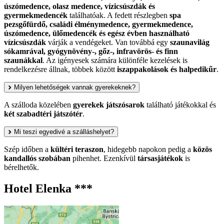
úszómedence, olasz medence, vízicsúszdák és
gyermekmedencék
találhatóak. A fedett részlegben
spa
pezsgőfürdő, családi élménymedence, gyermekmedence,
úszómedence, ülőmedencék és egész évben használható
vízicsúszdák
várják a vendégeket. Van továbbá egy
szaunavilág
sókamrával, gyógynövény-, gőz-, infravörös- és finn
szaunákkal
. Az igényesek számára különféle kezelések is
rendelkezésre állnak, többek között
iszappakolások és halpedikűr
.
Milyen lehetőségek vannak gyerekeknek?
A szálloda közelében
gyerekek játszósarok
található játékokkal és
két szabadtéri játszótér
.
Mi teszi egyedivé a szálláshelyet?
Szép időben a
kültéri teraszon
, hidegebb napokon pedig a
közös
kandallós szobában
pihenhet. Ezenkívül
társasjátékok
is
bérelhetők.
Hotel Elenka ***