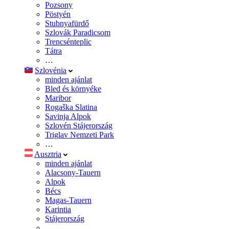
Pozsony
Pöstyén
Stubnyafürdő
Szlovák Paradicsom
Trencsénteplic
Tátra
…
Szlovénia
minden ajánlat
Bled és környéke
Maribor
Rogaška Slatina
Savinja Alpok
Szlovén Stájerország
Triglav Nemzeti Park
…
Ausztria
minden ajánlat
Alacsony-Tauern
Alpok
Bécs
Magas-Tauern
Karintia
Stájerország
…