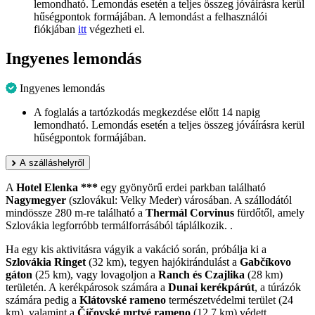
lemondható. Lemondás esetén a teljes összeg jóváírásra kerül
hűségpontok formájában. A lemondást a felhasználói
fiókjában
itt
végezheti el.
Ingyenes lemondás
Ingyenes lemondás
A foglalás a tartózkodás megkezdése előtt 14 napig
lemondható. Lemondás esetén a teljes összeg jóváírásra kerül
hűségpontok formájában.
A szálláshelyről
A
Hotel Elenka ***
egy gyönyörű erdei parkban található
Nagymegyer
(szlovákul: Velky Meder) városában. A szállodától
mindössze 280 m-re található a
Thermál Corvinus
fürdőtől, amely
Szlovákia legforróbb termálforrásából táplálkozik. .
Ha egy kis aktivitásra vágyik a vakáció során, próbálja ki a
Szlovákia Ringet
(32 km), tegyen hajókirándulást a
Gabčíkovo
gáton
(25 km), vagy lovagoljon a
Ranch és Czajlika
(28 km)
területén. A kerékpárosok számára a
Dunai kerékpárút
, a túrázók
számára pedig a
Klátovské rameno
természetvédelmi terület (24
km), valamint a
Číčovské mrtvé rameno
(12,7 km) védett