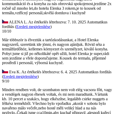
kommunikáció és a konyha
za nás obrovská spokojenost,jezdíme 2x
ročně už mnoho let,do hotelu Elenka 3 rokem,je to kousek od
termálu,vztřícný personál,skvělá domluva i kuchyně
ALENA L.
Az értékelés létrehozva: 7. 10. 2025
Automatikus
fordítás (
Eredeti megjelenítése
)
10/10
Már többször is élveztük a tartózkodásunkat, a Hotel Elenka
nagyszerű, szeretünk ide jönni, és nagyon ajánljuk. Rövid séta a
termálfürdőhöz, kellemes környezet és személyzet, kiváló konyha.
Pobyt jsme si již po několikáté opět užili, hotel Elenka je super,rádi
sem jezdíme a vřele doporučujeme. Kousek do termalu, příjemné
prostředí i personál, výborná kuchyně.
Eva K.
Az értékelés létrehozva: 6. 4. 2025
Automatikus fordítás
(
Eredeti megjelenítése
)
9/10
Minden rendben volt, de szombaton nem volt elég vacsora főtt, vagy
a vendégek nagyon éhesek voltak, és mi nem maradtunk..Vártunk
kb. 10 percet a szakács, hogy elkészítse, legalább csirke nuggets a
félkész termékből.
Všechno bylo vpořadku ,akorát v sobotu bylo
navařeno málo večeře,nebo hosté měli veliký hlad a na nás
nezbylo..Čekali jsme cca10min,aby kuchař připravil ,alespoň kuřecí