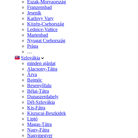
Észak-Morvaország
Franzensbad
Jeseník
Karlovy Vary
Közép-Csehország
Lednice-Valtice
Marienbad
Nyugat Csehország
Prága
…
Szlovákia
minden ajánlat
Alacsony-Tátra
Árva
Bajmóc
Besenyőfalu
Bélai-Tátra
Dunaszerdahely
Dél-Szlovákia
Kis-Fátra
Kiszucai-Beszkidek
Liptó
Magas-Tátra
Nagy-Fátra
Nagymegyer