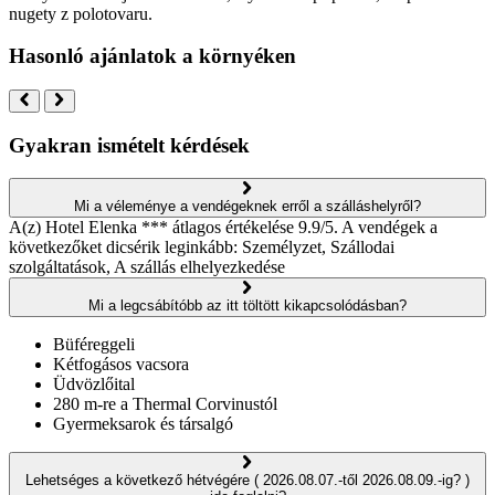
nugety z polotovaru.
Hasonló ajánlatok a környéken
Gyakran ismételt kérdések
Mi a véleménye a vendégeknek erről a szálláshelyről?
A(z) Hotel Elenka *** átlagos értékelése 9.9/5. A vendégek a
következőket dicsérik leginkább: Személyzet, Szállodai
szolgáltatások, A szállás elhelyezkedése
Mi a legcsábítóbb az itt töltött kikapcsolódásban?
Büféreggeli
Kétfogásos vacsora
Üdvözlőital
280 m-re a Thermal Corvinustól
Gyermeksarok és társalgó
Lehetséges a következő hétvégére ( 2026.08.07.-től 2026.08.09.-ig? )