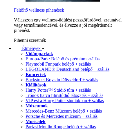
Feltöltő wellness pihenések
Válasszon egy wellness-üdülést pezsgőfürdővel, szaunával
vagy termálmedencével, és élvezze a jól megérdemelt
pihenést.
Pihenni szeretnék
Élmények
Vidámparkok
Europa-Park: Belépő és prémium szállás
Playmobil Funpark belépő + szállás
LEGOLAND® Deutschland belépő + szállás
Koncertek
Backstreet Boys in Düsseldorf + szállás
Kiállítások
Harry Potter™ Stúdió túra + szállás
Trónok harca filmstúdió látogatás + szállás
VIP est a Harry Potter stúdiókban + szállás
Múzeumok
Mercedes-Benz Múzeum belépő + szállás
Porsche és Mercedes múzeum + szállás
Musicalek
Párizsi Moulin Rouge belépő + szállás