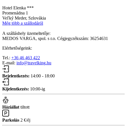
Hotel Elenka ***
Promenádna 1
Veľký Meder, Szlovákia
Még több a szállodáról
A szálláshely üzemeltetője:
MEDOS VARGA, spol. s r.o. Cégjegyzékszám: 36254631
Elérhetőségeink:
Tel.:
+36 46 463 422
E-mail:
info@travelking.hu
Bejelentkezés:
14:00 - 18:00
Kijelentkezés:
10:00-ig
Háziállat
tiltott
Parkolás
2 €/éj