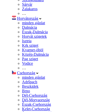
Sárvár
Zalakaros
…
Horvátország
minden ajánlat
Dalmácia
Észak-Dalmácia
Horvát szigetek
Isztria
Krk sziget
Kvarner-öböl
Közép-Dalmácia
Pag sziget
Vodice
…
Csehország
minden ajánlat
Adršpach
Beszkidek
Brno
Dél-Csehország
Dél-Morvaország
Észak-Csehország
Kelet-Csehország