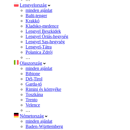
Lengyelország
minden ajánlat
Balti-tenger
Krakkó
Kladsko-medence
Lengyel Beszkidek
Lengyel Óriás-hegység
Lengyel Sas-hegység
Lengyel-Tátra
Polanica Zdrój
…
Olaszország
minden ajánlat
Bibione
Dél-Tirol
Garda-tó
Rimini és környéke
Toszkána
Trento
Velence
…
Németország
minden ajánlat
Baden-Württemberg