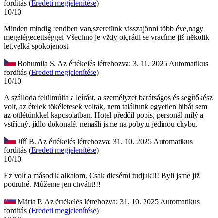
fordítás (
Eredeti megjelenítése
)
10/10
Minden mindig rendben van,szeretünk visszajönni több éve,nagy
megelégedettséggel
Všechno je vždy ok,rádi se vracíme již několik
let,velká spokojenost
Bohumila S.
Az értékelés létrehozva: 3. 11. 2025
Automatikus
fordítás (
Eredeti megjelenítése
)
10/10
A szálloda felülmúlta a leírást, a személyzet barátságos és segítőkész
volt, az ételek tökéletesek voltak, nem találtunk egyetlen hibát sem
az ottlétünkkel kapcsolatban.
Hotel předčil popis, personál milý a
vstřícný, jídlo dokonalé, nenašli jsme na pobytu jedinou chybu.
Jiří B.
Az értékelés létrehozva: 31. 10. 2025
Automatikus
fordítás (
Eredeti megjelenítése
)
10/10
Ez volt a második alkalom. Csak dicsérni tudjuk!!!
Byli jsme již
podruhé. Můžeme jen chválit!!!
Mária P.
Az értékelés létrehozva: 31. 10. 2025
Automatikus
fordítás (
Eredeti megjelenítése
)