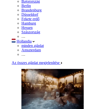
Bajorország
Berlin
Brandenburg
Düsseldorf
Fekete erdő
Hamburg
Hessen
Szászország
…
Hollandia
minden ajánlat
Amszterdam
…
Az összes ajánlat megjelenítése