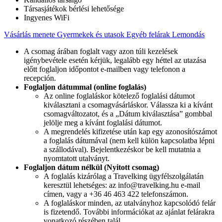
Társasjátékok bérlési lehetősége
Ingyenes WiFi
Vásárlás menete
Gyermekek és utasok
Egyéb felárak
Lemondás
A csomag árában foglalt vagy azon túli kezelések
igénybevétele esetén kérjük, legalább egy héttel az utazása
előtt foglaljon időpontot e-mailben vagy telefonon a
recepción.
Foglaljon dátummal (online foglalás)
Az online foglaláskor kötelező foglalási dátumot
kiválasztani a csomagvásárláskor. Válassza ki a kívánt
csomagváltozatot, és a „Dátum kiválasztása” gombbal
jelölje meg a kívánt foglalási dátumot.
A megrendelés kifizetése után kap egy azonosítószámot
a foglalás dátumával (nem kell külön kapcsolatba lépni
a szállodával). Bejelentkezéskor be kell mutatnia a
nyomtatott utalványt.
Ez a weboldal sütiket használ
Foglaljon dátum nélkül (Nyitott csomag)
A foglalás kizárólag a Travelking ügyfélszolgálatán
Ez a weboldal sütiket használ a
keresztül lehetséges: az info@travelking.hu e-mail
felhasználói élmény javítása érdekében. A
címen, vagy a +36 46 463 422 telefonszámon.
A foglaláskor minden, az utalványhoz kapcsolódó felár
weboldalunk használatával Ön hozzájárul
is fizetendő. További információkat az ajánlat felárakra
az összes süti használatához, a Cookie
vonatkozó részében talál.