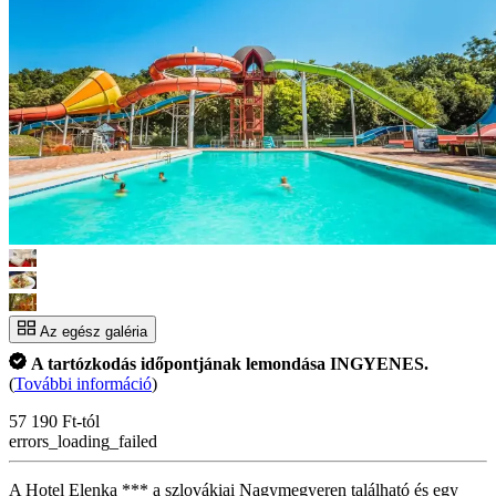
Az egész galéria
A tartózkodás időpontjának lemondása INGYENES.
(
További információ
)
57 190 Ft-tól
errors_loading_failed
A Hotel Elenka *** a szlovákiai Nagymegyeren található és egy