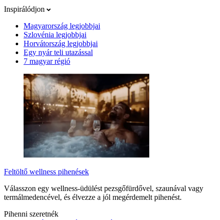
Inspirálódjon
Magyarország legjobbjai
Szlovénia legjobbjai
Horvátország legjobbjai
Egy nyár teli utazással
7 magyar régió
Feltöltő wellness pihenések
Válasszon egy wellness-üdülést pezsgőfürdővel, szaunával vagy
termálmedencével, és élvezze a jól megérdemelt pihenést.
Pihenni szeretnék