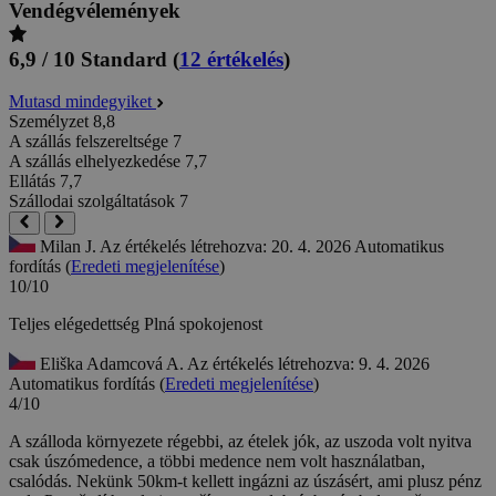
Vendégvélemények
6,9 / 10
Standard
(
12 értékelés
)
Mutasd mindegyiket
Személyzet
8,8
A szállás felszereltsége
7
A szállás elhelyezkedése
7,7
Ellátás
7,7
Szállodai szolgáltatások
7
Milan J.
Az értékelés létrehozva: 20. 4. 2026
Automatikus
fordítás (
Eredeti megjelenítése
)
10/10
Teljes elégedettség
Plná spokojenost
Eliška Adamcová A.
Az értékelés létrehozva: 9. 4. 2026
Automatikus fordítás (
Eredeti megjelenítése
)
4/10
A szálloda környezete régebbi, az ételek jók, az uszoda volt nyitva
csak úszómedence, a többi medence nem volt használatban,
csalódás. Nekünk 50km-t kellett ingázni az úszásért, ami plusz pénz