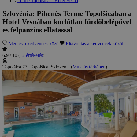
Terme Topolšica – Hotel Vesna
Szlovénia: Pihenés Terme Topolšicában a
Hotel Vesnában korlátlan fürdőbelépővel
és félpanziós ellátással
Mentés a kedvencek közé
Eltávolítás a kedvencek közül
6,9 / 10
(
12 értékelés
)
Topolšica 77, Topolšica, Szlovénia
(
Mutatás térképen
)