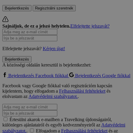
Bejelentkezés
Regisztrálni szeretnék
Sajnáljuk, de ez a jelszó helytelen.
Elfelejtette jelszavát?
Elfelejtette jelszavát?
Kérjen újat!
Bejelentkezés
A közösségi oldalán keresztül is bejelentkezhet:
Bejelentkezés Facebook fiókkal
Bejelentkezés Google fiókkal
Facebook vagy Google fiókkal való regisztrációm kapcsán
kijelentem, hogy elfogadom a
Felhasználási feltételeket
és
elolvastam az
Adatvédelmi szabályzatot.
.
Értesülni akarok e-mailben a Travelking újdonságairól,
különleges ajánlatairól és egyéb kedvezményeiről az
Adatvédelmi
szabályzatot.
.
Elfogadom a
Felhasználási feltételeket
és az