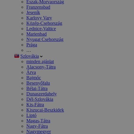
Észak-Morvaország
Franzensbad
Jeseník
Karlovy Vary
Közép-Csehország
Lednice-Valtice
Marienbad
Nyugat Csehország
Prága
…
Szlovákia
minden ajánlat
Alacsony-Tátra
Árva
Bajmóc
Besenyőfalu
Bélai-Tátra
Dunaszerdahely
Dél-Szlovákia
Kis-Fátra
Kiszucai-Beszkidek
Liptó
Magas-Tátra
Nagy-Fátra
Nagymegyer