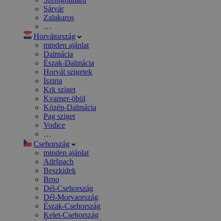
Sárvár
Zalakaros
…
Horvátország
minden ajánlat
Dalmácia
Észak-Dalmácia
Horvát szigetek
Isztria
Krk sziget
Kvarner-öböl
Közép-Dalmácia
Pag sziget
Vodice
…
Csehország
minden ajánlat
Adršpach
Beszkidek
Brno
Dél-Csehország
Dél-Morvaország
Észak-Csehország
Kelet-Csehország