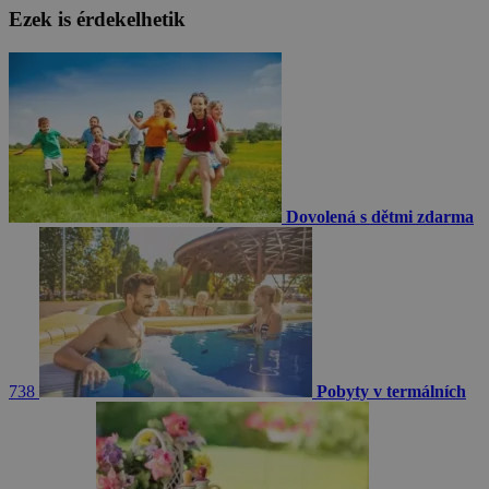
Ezek is érdekelhetik
Dovolená s dětmi zdarma
738
Pobyty v termálních