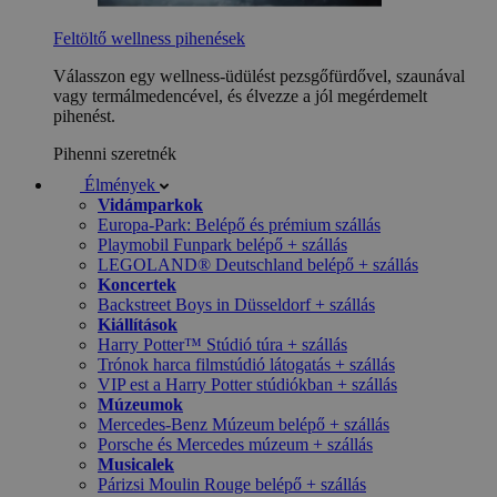
Feltöltő wellness pihenések
Válasszon egy wellness-üdülést pezsgőfürdővel, szaunával
vagy termálmedencével, és élvezze a jól megérdemelt
pihenést.
Pihenni szeretnék
Élmények
Vidámparkok
Europa-Park: Belépő és prémium szállás
Playmobil Funpark belépő + szállás
LEGOLAND® Deutschland belépő + szállás
Koncertek
Backstreet Boys in Düsseldorf + szállás
Kiállítások
Harry Potter™ Stúdió túra + szállás
Trónok harca filmstúdió látogatás + szállás
VIP est a Harry Potter stúdiókban + szállás
Múzeumok
Mercedes-Benz Múzeum belépő + szállás
Porsche és Mercedes múzeum + szállás
Musicalek
Párizsi Moulin Rouge belépő + szállás