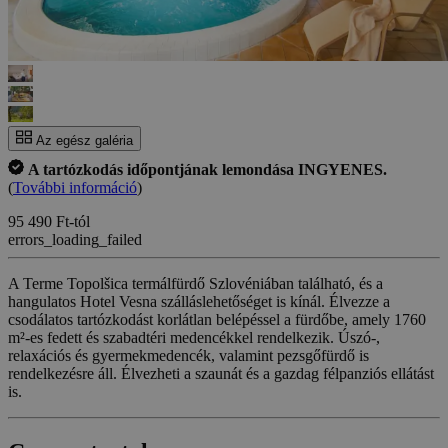
Az egész galéria
A tartózkodás időpontjának lemondása INGYENES.
(
További információ
)
95 490 Ft-tól
errors_loading_failed
A Terme Topolšica termálfürdő Szlovéniában található, és a
hangulatos Hotel Vesna szálláslehetőséget is kínál. Élvezze a
csodálatos tartózkodást korlátlan belépéssel a fürdőbe, amely 1760
m²-es fedett és szabadtéri medencékkel rendelkezik. Úszó-,
relaxációs és gyermekmedencék, valamint pezsgőfürdő is
rendelkezésre áll. Élvezheti a szaunát és a gazdag félpanziós ellátást
is.