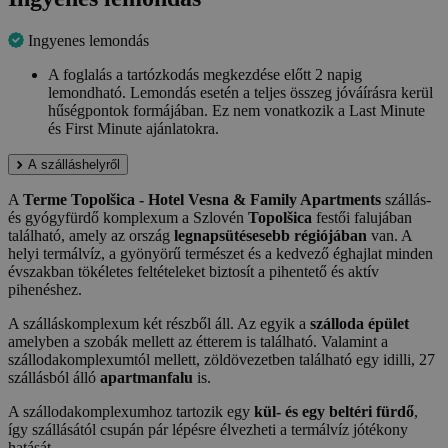
Ingyenes lemondás
A foglalás a tartózkodás megkezdése előtt 2 napig
lemondható. Lemondás esetén a teljes összeg jóváírásra kerül
hűségpontok formájában. Ez nem vonatkozik a Last Minute
és First Minute ajánlatokra.
A szálláshelyről
A
Terme Topolšica - Hotel Vesna & Family Apartments
szállás-
és gyógyfürdő komplexum a Szlovén
Topolšica
festői falujában
található, amely az ország
legnapsütésesebb régiójában
van. A
helyi termálvíz, a gyönyörű természet és a kedvező éghajlat minden
évszakban tökéletes feltételeket biztosít a pihentető és aktív
pihenéshez.
A szálláskomplexum két részből áll. Az egyik a
szálloda épület
amelyben a szobák mellett az étterem is található. Valamint a
szállodakomplexumtól mellett, zöldövezetben található egy idilli, 27
szállásból álló
apartmanfalu
is.
A szállodakomplexumhoz tartozik egy
kül- és egy beltéri fürdő
,
így szállásától csupán pár lépésre élvezheti a termálvíz jótékony
hatását.