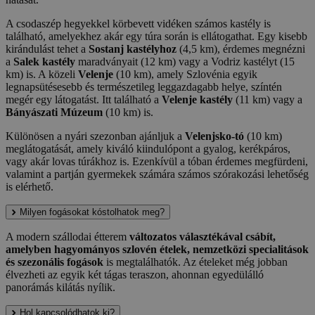
A csodaszép hegyekkel körbevett vidéken számos kastély is
található, amelyekhez akár egy túra során is ellátogathat. Egy kisebb
kirándulást tehet a
Sostanj kastélyhoz
(4,5 km), érdemes megnézni
a
Salek kastély
maradványait (12 km) vagy a Vodriz kastélyt (15
km) is. A közeli
Velenje
(10 km), amely Szlovénia egyik
legnapsütésesebb és természetileg leggazdagabb helye, színtén
megér egy látogatást. Itt található a
Velenje kastély
(11 km) vagy a
Bányászati Múzeum
(10 km) is.
Különösen a nyári szezonban ajánljuk a
Velenjsko-tó
(10 km)
meglátogatását, amely kiváló kiindulópont a gyalog, kerékpáros,
vagy akár lovas túrákhoz is. Ezenkívül a tóban érdemes megfürdeni,
valamint a partján gyermekek számára számos szórakozási lehetőség
is elérhető.
Milyen fogásokat kóstolhatok meg?
A modern szállodai étterem
változatos választékával csábít,
amelyben hagyományos szlovén ételek, nemzetközi specialitások
és szezonális fogások
is megtalálhatók. Az ételeket még jobban
élvezheti az egyik két tágas teraszon, ahonnan egyedülálló
panorámás kilátás nyílik.
Hol kapcsolódhatok ki?