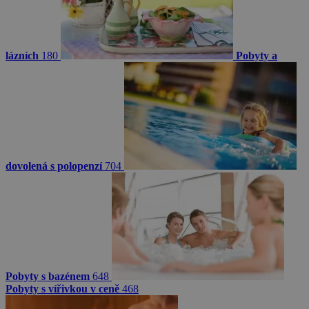
lázních
180
Pobyty a
dovolená s polopenzí
704
Pobyty s bazénem
648
Pobyty s vířivkou v ceně
468