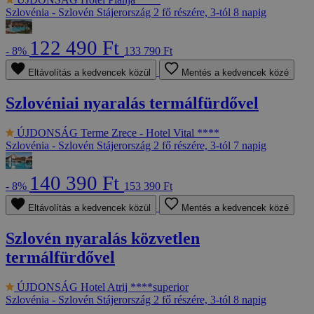
Szlovénia - Szlovén Stájerország
2 fő részére, 3-tól 8 napig
122 490 Ft
- 8%
133 790 Ft
Eltávolítás a kedvencek közül
Mentés a kedvencek közé
Szlovéniai nyaralás termálfürdővel
ÚJDONSÁG
Terme Zrece - Hotel Vital ****
Szlovénia - Szlovén Stájerország
2 fő részére, 3-tól 7 napig
140 390 Ft
- 8%
153 390 Ft
Eltávolítás a kedvencek közül
Mentés a kedvencek közé
Szlovén nyaralás közvetlen
termálfürdővel
ÚJDONSÁG
Hotel Atrij ****superior
Szlovénia - Szlovén Stájerország
2 fő részére, 3-tól 8 napig