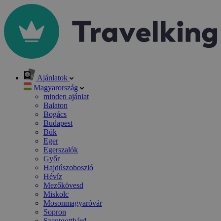
Ajánlatok
Magyarország
minden ajánlat
Balaton
Bogács
Budapest
Bük
Eger
Egerszalók
Győr
Hajdúszoboszló
Hévíz
Mezőkövesd
Miskolc
Mosonmagyaróvár
Sopron
Szentgotthárd