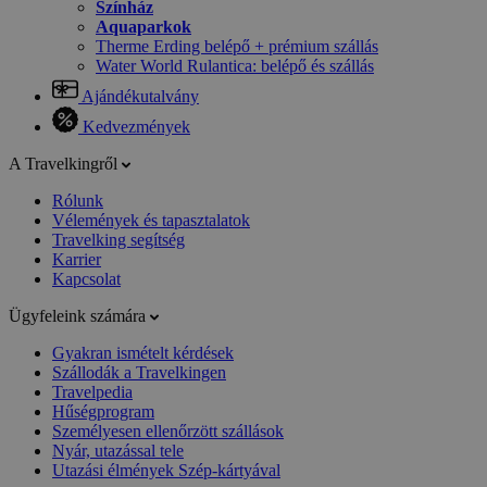
Színház
Aquaparkok
Therme Erding belépő + prémium szállás
Water World Rulantica: belépő és szállás
Ajándékutalvány
Kedvezmények
A Travelkingről
Rólunk
Vélemények és tapasztalatok
Travelking segítség
Karrier
Kapcsolat
Ügyfeleink számára
Gyakran ismételt kérdések
Szállodák a Travelkingen
Travelpedia
Hűségprogram
Személyesen ellenőrzött szállások
Nyár, utazással tele
Utazási élmények Szép-kártyával