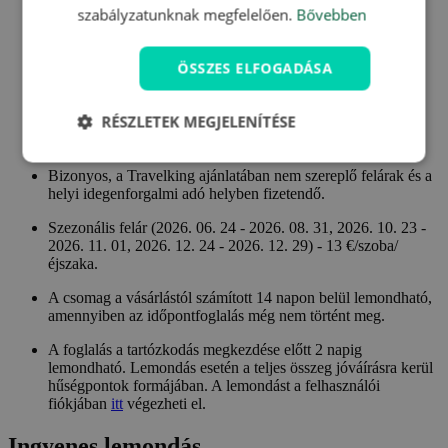
szabályzatunknak megfelelően.
Bővebben
Gyermekeknek 9,9 éves korig 25 €/éj - pótágyon,
félpanzióval és fürdőbelépővel.
Gyermekeknek 14,9 éves korig 35 €/éj - pótágyon,
ÖSSZES ELFOGADÁSA
félpanzióval és fürdőbelépővel.
Gyermekeknek 17,9 éves korig 45 €/éj - pótágyon,
félpanzióval és fürdőbelépővel.
RÉSZLETEK MEGJELENÍTÉSE
18 év feletti személynek 45 €/éj - pótágyon, félpanzióval és
fürdőbelépővel.
Bizonyos, a Travelking ajánlatában nem szereplő felárak és a
helyi idegenforgalmi adó helyben fizetendő.
Szezonális felár (2026. 06. 24 - 2026. 08. 31, 2026. 10. 23 -
2026. 11. 01, 2026. 12. 24 - 2026. 12. 29) - 13 €/szoba/
éjszaka.
A csomag a vásárlástól számított 14 napon belül lemondható,
amennyiben az időpontfoglalás még nem történt meg.
A foglalás a tartózkodás megkezdése előtt 2 napig
lemondható. Lemondás esetén a teljes összeg jóváírásra kerül
hűségpontok formájában. A lemondást a felhasználói
fiókjában
itt
végezheti el.
Ingyenes lemondás