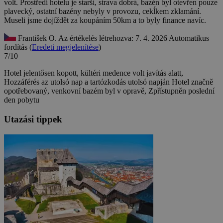
volt.
Prostředí hotelu je starší, strava dobrá, bazén byl otevřen pouze
plavecký, ostatní bazény nebyly v provozu, cekĺkem zklamání.
Museli jsme dojíždět za koupáním 50km a to byly finance navíc.
František O.
Az értékelés létrehozva: 7. 4. 2026
Automatikus
fordítás (
Eredeti megjelenítése
)
7/10
Hotel jelentősen kopott, kültéri medence volt javítás alatt,
Hozzáférés az utolsó nap a tartózkodás utolsó napján
Hotel značně
opotřebovaný, venkovní bazém byl v opravě, Zpřístupněn poslední
den pobytu
Utazási tippek