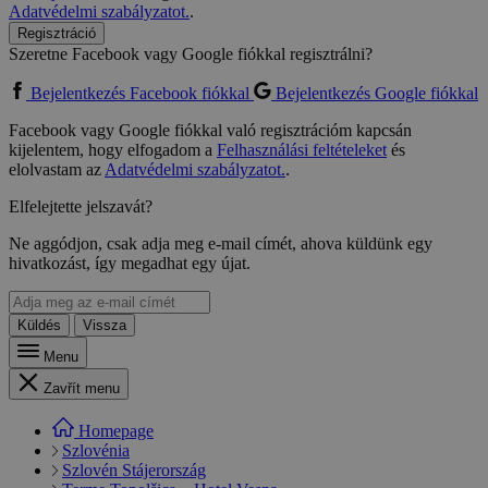
Adatvédelmi szabályzatot.
.
Regisztráció
Szeretne Facebook vagy Google fiókkal regisztrálni?
Bejelentkezés Facebook fiókkal
Bejelentkezés Google fiókkal
Facebook vagy Google fiókkal való regisztrációm kapcsán
kijelentem, hogy elfogadom a
Felhasználási feltételeket
és
elolvastam az
Adatvédelmi szabályzatot.
.
Elfelejtette jelszavát?
Ne aggódjon, csak adja meg e-mail címét, ahova küldünk egy
hivatkozást, így megadhat egy újat.
Küldés
Vissza
Menu
Zavřít menu
Homepage
Szlovénia
Szlovén Stájerország