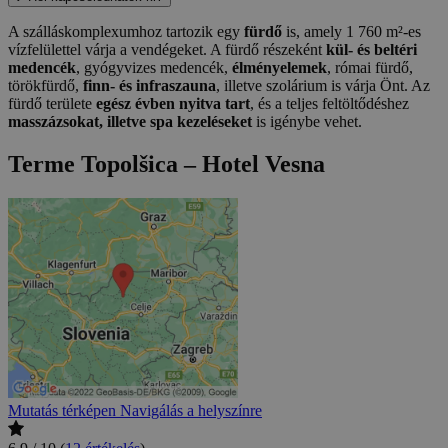
A szálláskomplexumhoz tartozik egy
fürdő
is, amely 1 760 m²-es
vízfelülettel várja a vendégeket. A fürdő részeként
kül- és beltéri
medencék
, gyógyvizes medencék,
élményelemek
, római fürdő,
törökfürdő,
finn- és infraszauna
, illetve szolárium is várja Önt. Az
fürdő területe
egész évben nyitva tart
, és a teljes feltöltődéshez
masszázsokat, illetve spa kezeléseket
is igénybe vehet.
Terme Topolšica – Hotel Vesna
Mutatás térképen
Navigálás a helyszínre