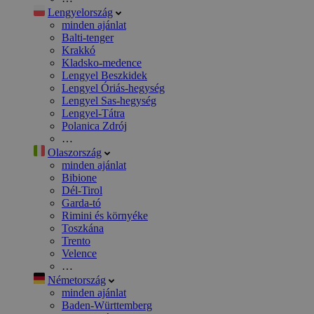
Lengyelország
minden ajánlat
Balti-tenger
Krakkó
Kladsko-medence
Lengyel Beszkidek
Lengyel Óriás-hegység
Lengyel Sas-hegység
Lengyel-Tátra
Polanica Zdrój
…
Olaszország
minden ajánlat
Bibione
Dél-Tirol
Garda-tó
Rimini és környéke
Toszkána
Trento
Velence
…
Németország
minden ajánlat
Baden-Württemberg