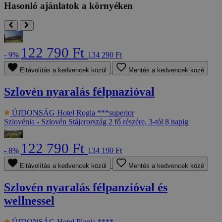
Hasonló ajánlatok a környéken
122 790 Ft
- 9%
134 290 Ft
Eltávolítás a kedvencek közül
Mentés a kedvencek közé
Szlovén nyaralás félpnazióval
ÚJDONSÁG
Hotel Rogla ***superior
Szlovénia - Szlovén Stájerország
2 fő részére, 3-tól 8 napig
122 790 Ft
- 8%
134 190 Ft
Eltávolítás a kedvencek közül
Mentés a kedvencek közé
Szlovén nyaralás félpanzióval és
wellnessel
ÚJDONSÁG
Hotel Planja ****