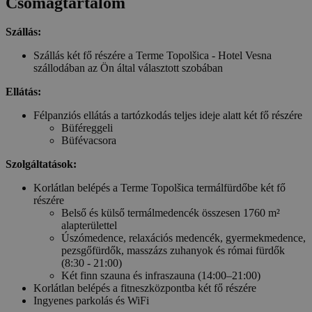
Csomagtartalom
Szállás:
Szállás két fő részére a Terme Topolšica - Hotel Vesna
szállodában az Ön által választott szobában
Ellátás:
Félpanziós ellátás a tartózkodás teljes ideje alatt két fő részére
Büféreggeli
Büfévacsora
Szolgáltatások:
Korlátlan belépés a Terme Topolšica termálfürdőbe két fő
részére
Belső és külső termálmedencék összesen 1760 m²
alapterülettel
Úszómedence, relaxációs medencék, gyermekmedence,
pezsgőfürdők, masszázs zuhanyok és római fürdők
(8:30 - 21:00)
Két finn szauna és infraszauna (14:00–21:00)
Korlátlan belépés a fitneszközpontba két fő részére
Ingyenes parkolás és WiFi