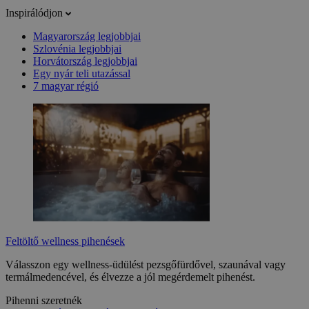
Inspirálódjon
Magyarország legjobbjai
Szlovénia legjobbjai
Horvátország legjobbjai
Egy nyár teli utazással
7 magyar régió
Feltöltő wellness pihenések
Válasszon egy wellness-üdülést pezsgőfürdővel, szaunával vagy
termálmedencével, és élvezze a jól megérdemelt pihenést.
Pihenni szeretnék