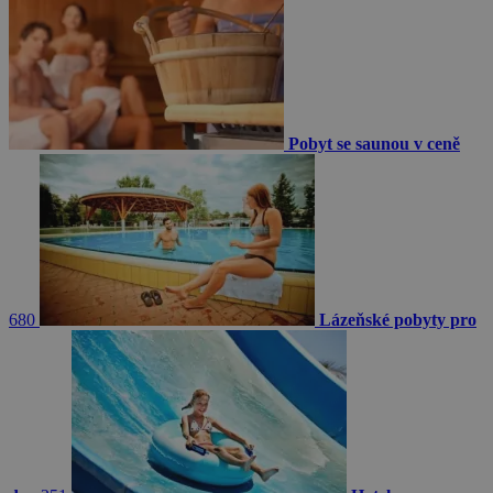
Pobyt se saunou v ceně
680
Lázeňské pobyty pro