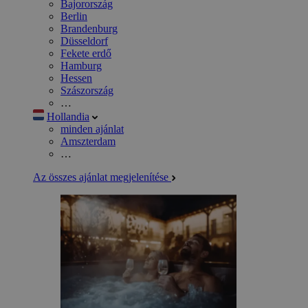
Bajorország
Berlin
Brandenburg
Düsseldorf
Fekete erdő
Hamburg
Hessen
Szászország
…
Hollandia
minden ajánlat
Amszterdam
…
Az összes ajánlat megjelenítése