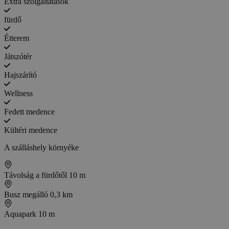
Extra szolgáltatások
fürdő
Étterem
Játszótér
Hajszárító
Wellness
Fedett medence
Kültéri medence
A szálláshely környéke
Távolság a fürdőtől
10 m
Busz megálló
0,3 km
Aquapark
10 m