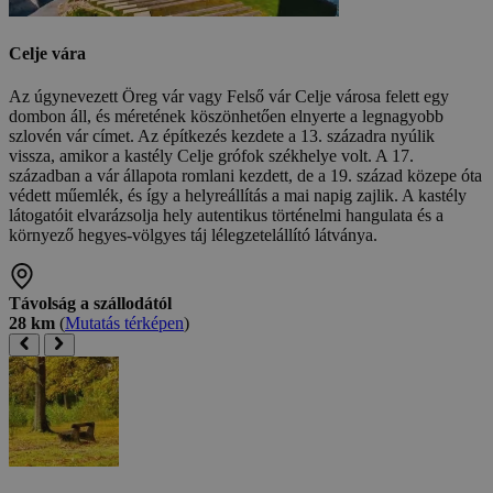
Celje vára
Az úgynevezett Öreg vár vagy Felső vár Celje városa felett egy
dombon áll, és méretének köszönhetően elnyerte a legnagyobb
szlovén vár címet. Az építkezés kezdete a 13. századra nyúlik
vissza, amikor a kastély Celje grófok székhelye volt. A 17.
században a vár állapota romlani kezdett, de a 19. század közepe óta
védett műemlék, és így a helyreállítás a mai napig zajlik. A kastély
látogatóit elvarázsolja hely autentikus történelmi hangulata és a
környező hegyes-völgyes táj lélegzetelállító látványa.
Távolság a szállodától
28 km
(
Mutatás térképen
)