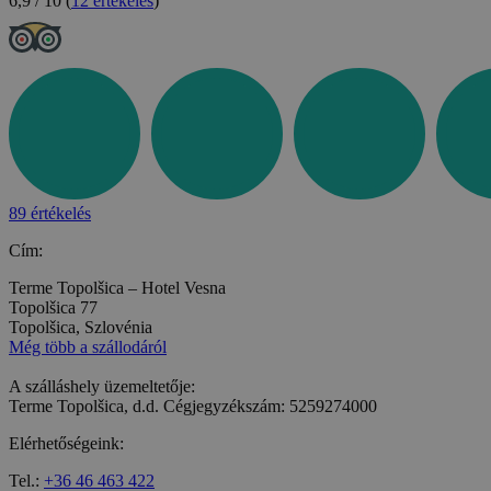
6,9 / 10
(
12 értékelés
)
89 értékelés
Cím:
Terme Topolšica – Hotel Vesna
Topolšica 77
Topolšica, Szlovénia
Még több a szállodáról
A szálláshely üzemeltetője:
Terme Topolšica, d.d. Cégjegyzékszám: 5259274000
Elérhetőségeink:
Tel.:
+36 46 463 422