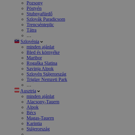
Pozsony
Pöstyén
Stubnyafürdő
Szlovák Paradicsom
Trencsénteplic
Tátra
…
Szlovénia
minden ajánlat
Bled és környéke
Maribor
Rogaška Slatina
Savinja Alpok
Szlovén Stájerország
Triglav Nemzeti Park
…
Ausztria
minden ajánlat
Alacsony-Tauern
Alpok
Bécs
Magas-Tauern
Karintia
Stájerország
…