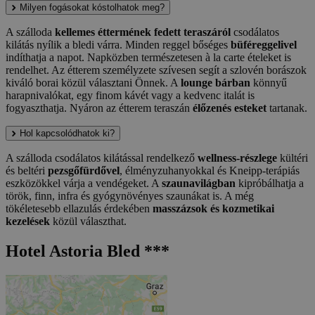
Milyen fogásokat kóstolhatok meg?
A szálloda
kellemes éttermének fedett teraszáról
csodálatos
kilátás nyílik a bledi várra. Minden reggel bőséges
büféreggelivel
indíthatja a napot. Napközben természetesen à la carte ételeket is
rendelhet. Az étterem személyzete szívesen segít a szlovén borászok
kiváló borai közül választani Önnek. A
lounge bárban
könnyű
harapnivalókat, egy finom kávét vagy a kedvenc italát is
fogyaszthatja. Nyáron az étterem teraszán
élőzenés esteket
tartanak.
Hol kapcsolódhatok ki?
A szálloda csodálatos kilátással rendelkező
wellness-részlege
kültéri
és beltéri
pezsgőfürdővel
, élményzuhanyokkal és Kneipp-terápiás
eszközökkel várja a vendégeket. A
szaunavilágban
kipróbálhatja a
török, finn, infra és gyógynövényes szaunákat is. A még
tökéletesebb ellazulás érdekében
masszázsok és kozmetikai
kezelések
közül választhat.
Hotel Astoria Bled ***