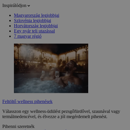
Inspirálódjon
Magyarország legjobbjai
Szlovénia legjobbjai
Horvátország legjobbjai
Egy nyár teli utazással
7 magyar régió
Feltöltő wellness pihenések
Válasszon egy wellness-üdülést pezsgőfürdővel, szaunával vagy
termálmedencével, és élvezze a jól megérdemelt pihenést.
Pihenni szeretnék