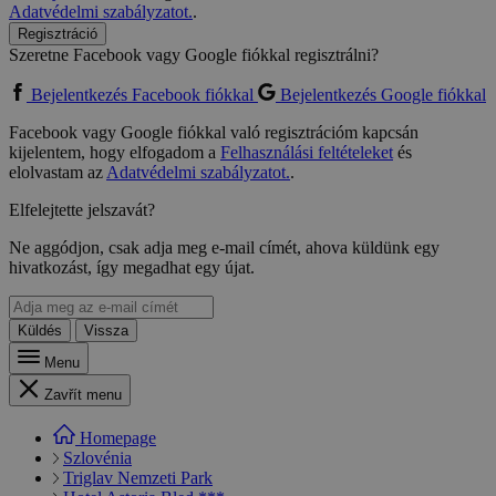
Adatvédelmi szabályzatot.
.
Regisztráció
Szeretne Facebook vagy Google fiókkal regisztrálni?
Bejelentkezés Facebook fiókkal
Bejelentkezés Google fiókkal
Facebook vagy Google fiókkal való regisztrációm kapcsán
kijelentem, hogy elfogadom a
Felhasználási feltételeket
és
elolvastam az
Adatvédelmi szabályzatot.
.
Elfelejtette jelszavát?
Ne aggódjon, csak adja meg e-mail címét, ahova küldünk egy
hivatkozást, így megadhat egy újat.
Küldés
Vissza
Menu
Zavřít menu
Homepage
Szlovénia
Triglav Nemzeti Park