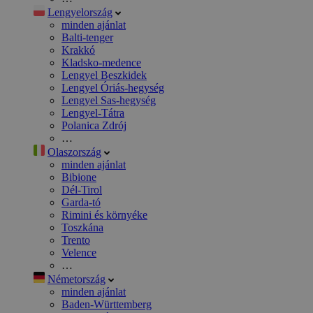
Lengyelország
minden ajánlat
Balti-tenger
Krakkó
Kladsko-medence
Lengyel Beszkidek
Lengyel Óriás-hegység
Lengyel Sas-hegység
Lengyel-Tátra
Polanica Zdrój
…
Olaszország
minden ajánlat
Bibione
Dél-Tirol
Garda-tó
Rimini és környéke
Toszkána
Trento
Velence
…
Németország
minden ajánlat
Baden-Württemberg