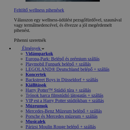
Feltöltő wellness pihenések
Válasszon egy wellness-üdülést pezsgőfürdővel, szaunával
vagy termálmedencével, és élvezze a jól megérdemelt
pihenést.
Pihenni szeretnék
Élmények
Vidámparkok
Europa-Park: Belépő és prémium szállás
Playmobil Funpark belépő + szállás
LEGOLAND® Deutschland belépő + szállás
Koncertek
Backstreet Boys in Düsseldorf + szállás
Kiállítások
Harry Potter™ Stúdió túra + szállás
Trónok harca filmstúdió látogatás + szállás
VIP est a Harry Potter stúdiókban + szállás
Múzeumok
Mercedes-Benz Múzeum belépő + szállás
Porsche és Mercedes múzeum + szállás
Musicalek
Párizsi Moulin Rouge belépő + szállás