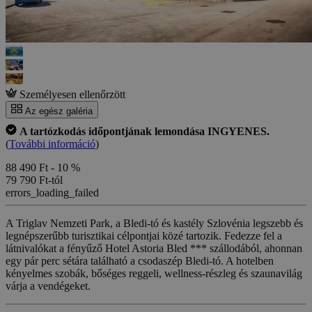
Személyesen ellenőrzött
Az egész galéria
A tartózkodás időpontjának lemondása INGYENES.
(
További információ
)
88 490 Ft
- 10 %
79 790 Ft-tól
errors_loading_failed
A Triglav Nemzeti Park, a Bledi-tó és kastély Szlovénia legszebb és
legnépszerűbb turisztikai célpontjai közé tartozik. Fedezze fel a
látnivalókat a fényűző Hotel Astoria Bled *** szállodából, ahonnan
egy pár perc sétára található a csodaszép Bledi-tó. A hotelben
kényelmes szobák, bőséges reggeli, wellness-részleg és szaunavilág
várja a vendégeket.