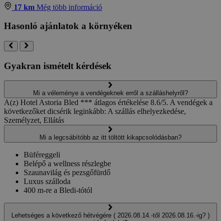
17 km
Még több információ
Hasonló ajánlatok a környéken
Gyakran ismételt kérdések
Mi a véleménye a vendégeknek erről a szálláshelyről?
A(z) Hotel Astoria Bled *** átlagos értékelése 8.6/5. A vendégek a
következőket dicsérik leginkább: A szállás elhelyezkedése,
Személyzet, Ellátás
Mi a legcsábítóbb az itt töltött kikapcsolódásban?
Büféreggeli
Belépő a wellness részlegbe
Szaunavilág és pezsgőfürdő
Luxus szálloda
400 m-re a Bledi-tótól
Lehetséges a következő hétvégére ( 2026.08.14.-től 2026.08.16.-ig? )