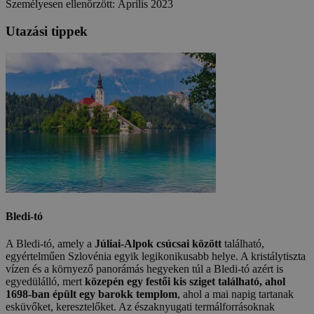
Személyesen ellenőrzött: Április 2023
Utazási tippek
Bledi-tó
A Bledi-tó, amely a
Júliai-Alpok csúcsai között
található,
egyértelműen Szlovénia egyik legikonikusabb helye. A kristálytiszta
vízen és a környező panorámás hegyeken túl a Bledi-tó azért is
egyedülálló, mert
közepén egy festői kis sziget található, ahol
1698-ban épült egy barokk templom
, ahol a mai napig tartanak
esküvőket, keresztelőket. Az északnyugati termálforrásoknak