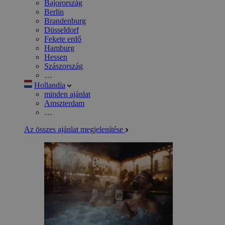
Bajorország
Berlin
Brandenburg
Düsseldorf
Fekete erdő
Hamburg
Hessen
Szászország
…
Hollandia
minden ajánlat
Amszterdam
…
Az összes ajánlat megjelenítése