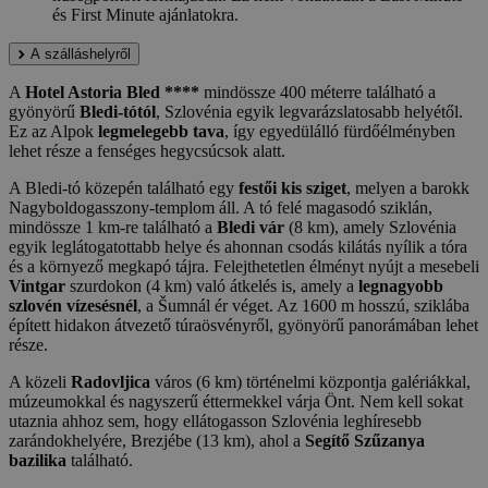
és First Minute ajánlatokra.
A szálláshelyről
A
Hotel Astoria Bled ****
mindössze 400 méterre található a
gyönyörű
Bledi-tótól
, Szlovénia egyik legvarázslatosabb helyétől.
Ez az Alpok
legmelegebb tava
, így egyedülálló fürdőélményben
lehet része a fenséges hegycsúcsok alatt.
A Bledi-tó közepén található egy
festői kis sziget
, melyen a barokk
Nagyboldogasszony-templom áll. A tó felé magasodó sziklán,
mindössze 1 km-re található a
Bledi vár
(8 km), amely Szlovénia
egyik leglátogatottabb helye és ahonnan csodás kilátás nyílik a tóra
és a környező megkapó tájra. Felejthetetlen élményt nyújt a mesebeli
Vintgar
szurdokon (4 km) való átkelés is, amely a
legnagyobb
szlovén vízesésnél
, a Šumnál ér véget. Az 1600 m hosszú, sziklába
épített hidakon átvezető túraösvényről, gyönyörű panorámában lehet
része.
A közeli
Radovljica
város (6 km) történelmi központja galériákkal,
múzeumokkal és nagyszerű éttermekkel várja Önt. Nem kell sokat
utaznia ahhoz sem, hogy ellátogasson Szlovénia leghíresebb
zarándokhelyére, Brezjébe (13 km), ahol a
Segítő Szűzanya
bazilika
található.