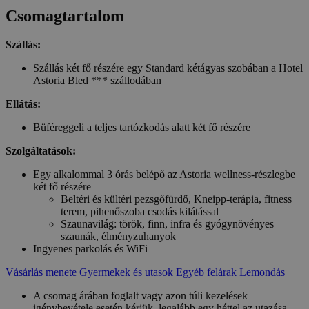
Csomagtartalom
Szállás:
Szállás két fő részére egy Standard kétágyas szobában a Hotel
Astoria Bled *** szállodában
Ellátás:
Büféreggeli a teljes tartózkodás alatt két fő részére
Szolgáltatások:
Egy alkalommal 3 órás belépő az Astoria wellness-részlegbe
két fő részére
Beltéri és kültéri pezsgőfürdő, Kneipp-terápia, fitness
terem, pihenőszoba csodás kilátással
Szaunavilág: török, finn, infra és gyógynövényes
szaunák, élményzuhanyok
Ingyenes parkolás és WiFi
Vásárlás menete
Gyermekek és utasok
Egyéb felárak
Lemondás
A csomag árában foglalt vagy azon túli kezelések
igénybevétele esetén kérjük, legalább egy héttel az utazása