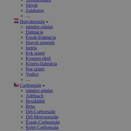
Sárvár
Zalakaros
…
Horvátország
minden ajánlat
Dalmácia
Észak-Dalmácia
Horvát szigetek
Isztria
Krk sziget
Kvarner-öböl
Közép-Dalmácia
Pag sziget
Vodice
…
Csehország
minden ajánlat
Adršpach
Beszkidek
Brno
Dél-Csehország
Dél-Morvaország
Észak-Csehország
Kelet-Csehország