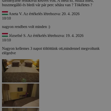
személyzete rendkívül kedves volt. A bledi tó, Straza Bled,
buszmegálló és bledi vár pár perc sétára van ? Tökéletes ?
Aneta V.
Az értékelés létrehozva: 20. 4. 2026
10/10
nagyon rendben volt minden :)
Józsefné S.
Az értékelés létrehozva: 19. 4. 2026
10/10
Nagyon kellemes 3 napot töltöttünk ott,mindennel megvoltunk
elégedve