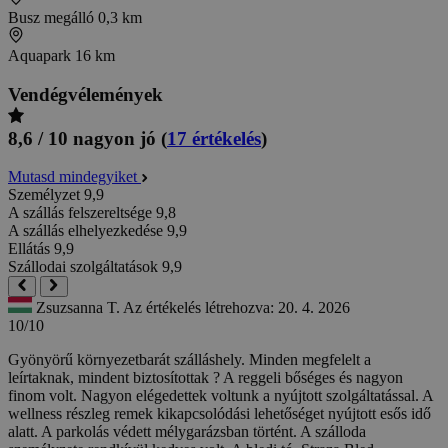
Busz megálló
0,3 km
Aquapark
16 km
Vendégvélemények
8,6 / 10
nagyon jó
(
17 értékelés
)
Mutasd mindegyiket
Személyzet
9,9
A szállás felszereltsége
9,8
A szállás elhelyezkedése
9,9
Ellátás
9,9
Szállodai szolgáltatások
9,9
Zsuzsanna T.
Az értékelés létrehozva: 20. 4. 2026
10/10
Gyönyörű környezetbarát szálláshely. Minden megfelelt a
leírtaknak, mindent biztosítottak ? A reggeli bőséges és nagyon
finom volt. Nagyon elégedettek voltunk a nyújtott szolgáltatással. A
wellness részleg remek kikapcsolódási lehetőséget nyújtott esős idő
alatt. A parkolás védett mélygarázsban történt. A szálloda