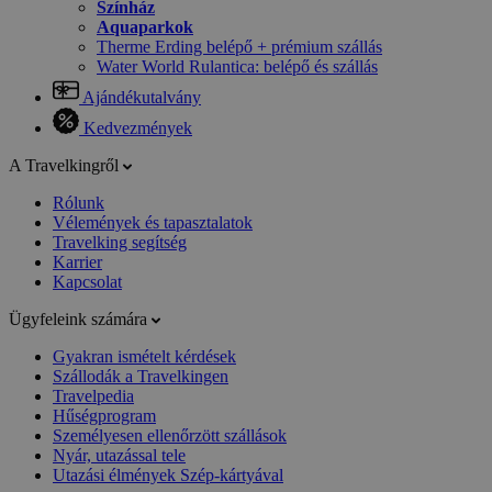
Színház
Aquaparkok
Therme Erding belépő + prémium szállás
Water World Rulantica: belépő és szállás
Ajándékutalvány
Kedvezmények
A Travelkingről
Rólunk
Vélemények és tapasztalatok
Travelking segítség
Karrier
Kapcsolat
Ügyfeleink számára
Gyakran ismételt kérdések
Szállodák a Travelkingen
Travelpedia
Hűségprogram
Személyesen ellenőrzött szállások
Nyár, utazással tele
Utazási élmények Szép-kártyával