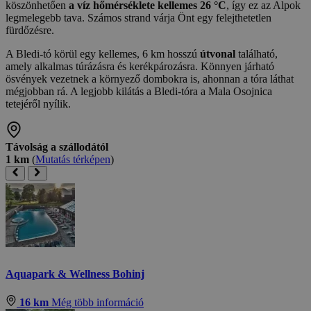
köszönhetően
a víz hőmérséklete kellemes 26 °C
, így ez az Alpok
legmelegebb tava. Számos strand várja Önt egy felejthetetlen
fürdőzésre.
A Bledi-tó körül egy kellemes, 6 km hosszú
útvonal
található,
amely alkalmas túrázásra és kerékpározásra. Könnyen járható
ösvények vezetnek a környező dombokra is, ahonnan a tóra láthat
mégjobban rá. A legjobb kilátás a Bledi-tóra a Mala Osojnica
tetejéről nyílik.
Távolság a szállodától
1 km
(
Mutatás térképen
)
Aquapark & Wellness Bohinj
16 km
Még több információ