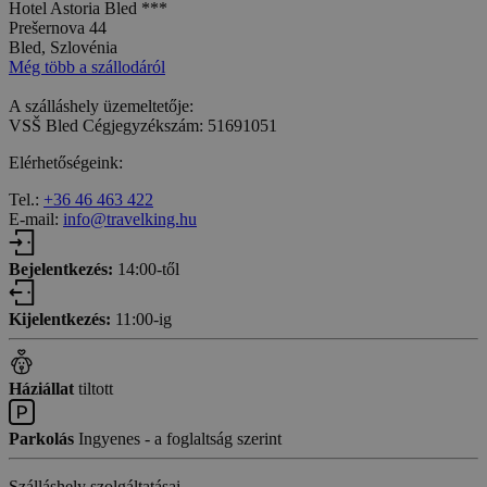
Hotel Astoria Bled ***
Prešernova 44
Bled, Szlovénia
Még több a szállodáról
A szálláshely üzemeltetője:
VSŠ Bled Cégjegyzékszám: 51691051
Elérhetőségeink:
Tel.:
+36 46 463 422
E-mail:
info@travelking.hu
Bejelentkezés:
14:00-től
Kijelentkezés:
11:00-ig
Háziállat
tiltott
Parkolás
Ingyenes - a foglaltság szerint
Szálláshely szolgáltatásai