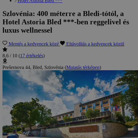
Hotel Astoria Bled ***
Szlovénia: 400 méterre a Bledi-tótól, a
Hotel Astoria Bled ***-ben reggelivel és
luxus wellnessel
Mentés a kedvencek közé
Eltávolítás a kedvencek közül
8,6 / 10
(
17 értékelés
)
Prešernova 44, Bled, Szlovénia
(
Mutatás térképen
)