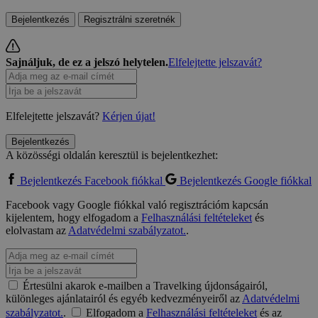
Bejelentkezés
Regisztrálni szeretnék
Sajnáljuk, de ez a jelszó helytelen.
Elfelejtette jelszavát?
Elfelejtette jelszavát?
Kérjen újat!
Bejelentkezés
A közösségi oldalán keresztül is bejelentkezhet:
Bejelentkezés Facebook fiókkal
Bejelentkezés Google fiókkal
Facebook vagy Google fiókkal való regisztrációm kapcsán
kijelentem, hogy elfogadom a
Felhasználási feltételeket
és
elolvastam az
Adatvédelmi szabályzatot.
.
Értesülni akarok e-mailben a Travelking újdonságairól,
különleges ajánlatairól és egyéb kedvezményeiről az
Adatvédelmi
szabályzatot.
.
Elfogadom a
Felhasználási feltételeket
és az