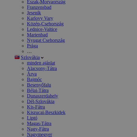
Észak-Morvaország
Franzensbad
Jeseník
Karlovy Vary
Közép-Csehország
Lednice-Valtice
Marienbad
Nyugat Csehország
Prága
…
Szlovákia
minden ajánlat
Alacsony-Tátra
Árva
Bajmóc
Besenyőfalu
Bélai-Tátra
Dunaszerdahely
Dél-Szlovákia
Kis-Fátra
Kiszucai-Beszkidek
Liptó
Magas-Tátra
Nagy-Fátra
Nagymegyer