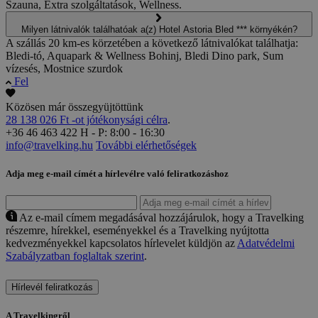
Szauna, Extra szolgáltatások, Wellness.
Milyen látnivalók találhatóak a(z) Hotel Astoria Bled *** környékén?
A szállás 20 km-es körzetében a következő látnivalókat találhatja:
Bledi-tó, Aquapark & Wellness Bohinj, Bledi Dino park, Sum
vízesés, Mostnice szurdok
Fel
Közösen már összegyüjtöttünk
28 138 026 Ft -ot jótékonysági célra
.
+36 46 463 422
H - P: 8:00 - 16:30
info@travelking.hu
További elérhetőségek
Adja meg e-mail címét a hírlevélre való feliratkozáshoz
Az e-mail címem megadásával hozzájárulok, hogy a Travelking
részemre, hírekkel, eseményekkel és a Travelking nyújtotta
kedvezményekkel kapcsolatos hírlevelet küldjön az
Adatvédelmi
Szabályzatban foglaltak szerint
.
Hírlevél feliratkozás
A Travelkingről