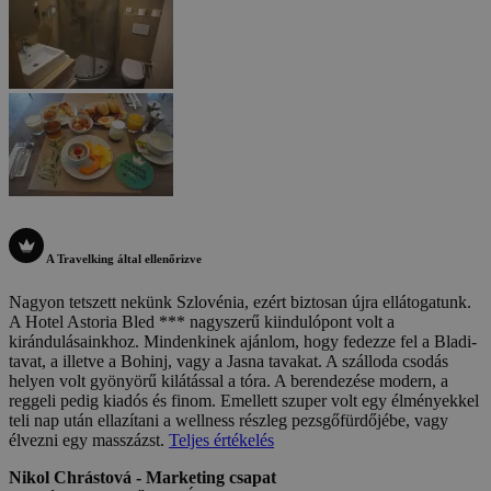
A Travelking által ellenőrizve
Nagyon tetszett nekünk Szlovénia, ezért biztosan újra ellátogatunk.
A Hotel Astoria Bled *** nagyszerű kiindulópont volt a
kirándulásainkhoz. Mindenkinek ajánlom, hogy fedezze fel a Bladi-
tavat, a illetve a Bohinj, vagy a Jasna tavakat. A szálloda csodás
helyen volt gyönyörű kilátással a tóra. A berendezése modern, a
reggeli pedig kiadós és finom. Emellett szuper volt egy élményekkel
teli nap után ellazítani a wellness részleg pezsgőfürdőjébe, vagy
élvezni egy masszázst.
Teljes értékelés
Nikol Chrástová - Marketing csapat