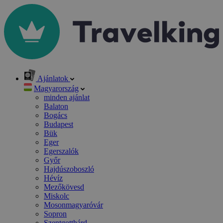
Ajánlatok
Magyarország
minden ajánlat
Balaton
Bogács
Budapest
Bük
Eger
Egerszalók
Győr
Hajdúszoboszló
Hévíz
Mezőkövesd
Miskolc
Mosonmagyaróvár
Sopron
Szentgotthárd