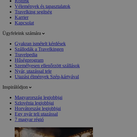
Rólunk
Vélemények és tapasztalatok
Travelking segítség
Karrier
Kapcsolat
Ügyfeleink számára
Gyakran ismételt kérdések
Szállodák a Travelkingen
Travelpedia
Hűségprogram
Személyesen ellenőrzött szállások
Nyár, utazással tele
Utazási élmények Szép-kártyával
Inspirálódjon
Magyarország legjobbjai
Szlovénia legjobbjai
Horvátország legjobbjai
Egy nyár teli utazással
7 magyar régió