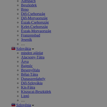
Adršpach
Beszkidek
Brno
Dél-Csehország
Dél-Morvaország
Észak-Csehország
Kelet-Csehország
Észak-Morvaország
Franzensbad
Jeseník
…
Szlovákia
minden ajánlat
Alacsony-Tátra
Árva
Bajmóc
Besenyőfalu
Bélai-Tátra
Dunaszerdahely
Dél-Szlovákia
Kis-Fátra
Kiszucai-Beszkidek
Liptó
…
Szlovénia