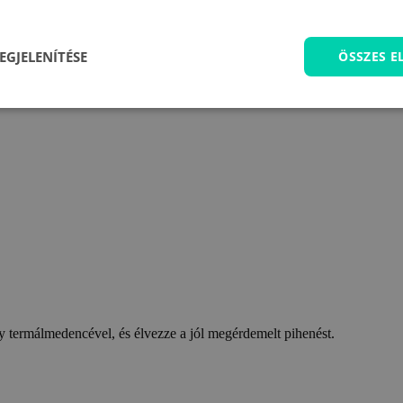
EGJELENÍTÉSE
ÖSSZES 
 termálmedencével, és élvezze a jól megérdemelt pihenést.