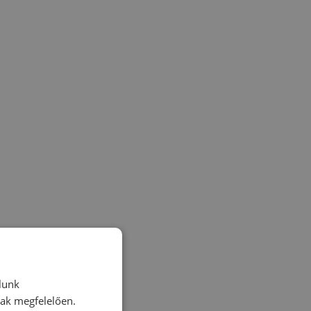
lunk
nak megfelelően.