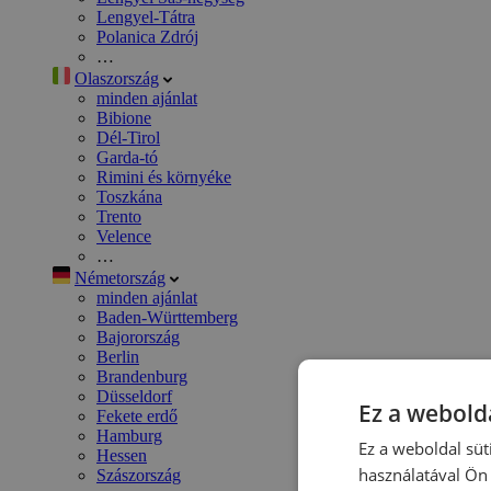
Lengyel-Tátra
Polanica Zdrój
…
Olaszország
minden ajánlat
Bibione
Dél-Tirol
Garda-tó
Rimini és környéke
Toszkána
Trento
Velence
…
Németország
minden ajánlat
Baden-Württemberg
Bajorország
Berlin
Brandenburg
Düsseldorf
Ez a webolda
Fekete erdő
Hamburg
Ez a weboldal süt
Hessen
használatával Ön 
Szászország