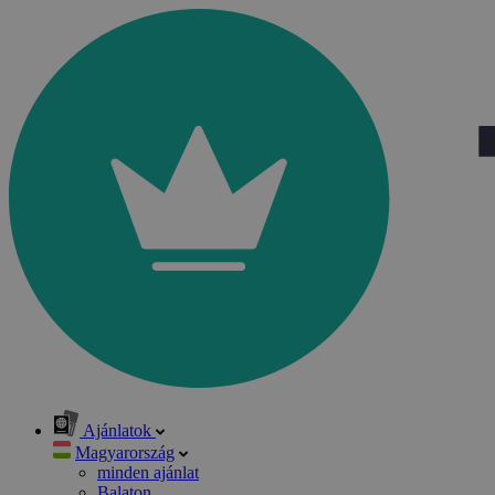
Ajánlatok
Magyarország
minden ajánlat
Balaton