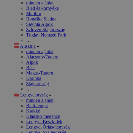
minden ajánlat
Bled és környéke
Maribor
Rogaška Slatina
Savinja Alpok
Szlovén Stájerország
Triglav Nemzeti Park
…
Ausztria
minden ajánlat
Alacsony-Tauern
Alpok
Bécs
Magas-Tauern
Karintia
Stájerország
…
Lengyelország
minden ajánlat
Balti-tenger
Krakkó
Kladsko-medence
Lengyel Beszkidek
Lengyel Óriás-hegység
Lengyel Sas-hegység