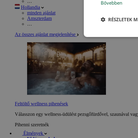
…
Bővebben
Hollandia
minden ajánlat
Amszterdam
RÉSZLETEK M
…
Az összes ajánlat megjelenítése
Feltöltő wellness pihenések
Válasszon egy wellness-üdülést pezsgőfürdővel, szaunával vagy
Pihenni szeretnék
Élmények