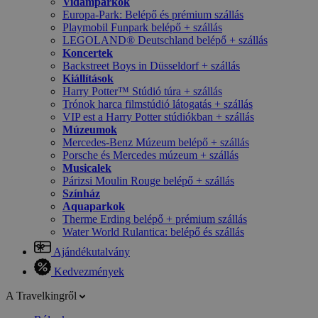
Vidámparkok
Europa-Park: Belépő és prémium szállás
Playmobil Funpark belépő + szállás
LEGOLAND® Deutschland belépő + szállás
Koncertek
Backstreet Boys in Düsseldorf + szállás
Kiállítások
Harry Potter™ Stúdió túra + szállás
Trónok harca filmstúdió látogatás + szállás
VIP est a Harry Potter stúdiókban + szállás
Múzeumok
Mercedes-Benz Múzeum belépő + szállás
Porsche és Mercedes múzeum + szállás
Musicalek
Párizsi Moulin Rouge belépő + szállás
Színház
Aquaparkok
Therme Erding belépő + prémium szállás
Water World Rulantica: belépő és szállás
Ajándékutalvány
Kedvezmények
A Travelkingről