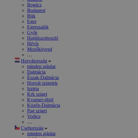
Bogács
Budapest
Bük
Eger
Egerszalók
Győr
Hajdúszoboszló
Hévíz
Mezőkövesd
…
Horvátország
minden ajánlat
Dalmácia
Észak-Dalmácia
Horvát szigetek
Isztria
Krk sziget
Kvarner-öböl
Közép-Dalmácia
Pag sziget
Vodice
…
Csehország
minden ajánlat