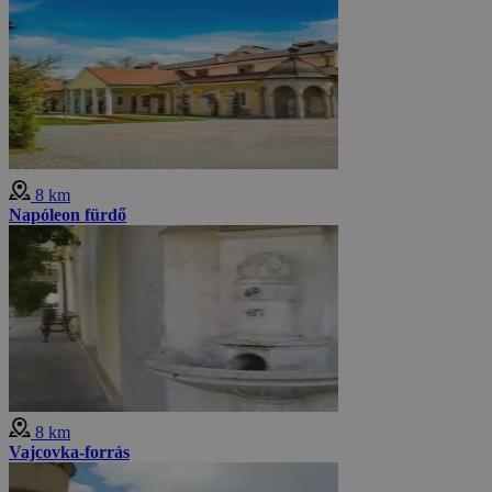
8 km
Napóleon fürdő
8 km
Vajcovka-forrás