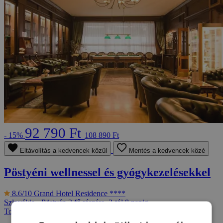
92 790 Ft
- 15%
108 890 Ft
Eltávolítás a kedvencek közül
Mentés a kedvencek közé
Pöstyéni wellnessel és gyógykezelésekkel
8.6/10
Grand Hotel Residence ****
Szlovákia - Pöstyén
2 fő részére, 3-tól 8 napig
További ajánlatok