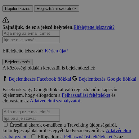
Bejelentkezés
Regisztrálni szeretnék
Sajnáljuk, de ez a jelszó helytelen.
Elfelejtette jelszavát?
Elfelejtette jelszavát?
Kérjen újat!
Bejelentkezés
A közösségi oldalán keresztül is bejelentkezhet:
Bejelentkezés Facebook fiókkal
Bejelentkezés Google fiókkal
Facebook vagy Google fiókkal való regisztrációm kapcsán
kijelentem, hogy elfogadom a
Felhasználási feltételeket
és
elolvastam az
Adatvédelmi szabályzatot.
.
Értesülni akarok e-mailben a Travelking újdonságairól,
különleges ajánlatairól és egyéb kedvezményeiről az
Adatvédelmi
szabályzatot.
.
Elfogadom a
Felhasználási feltételeket
és az