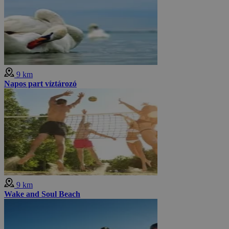
9 km
Napos part víztározó
9 km
Wake and Soul Beach