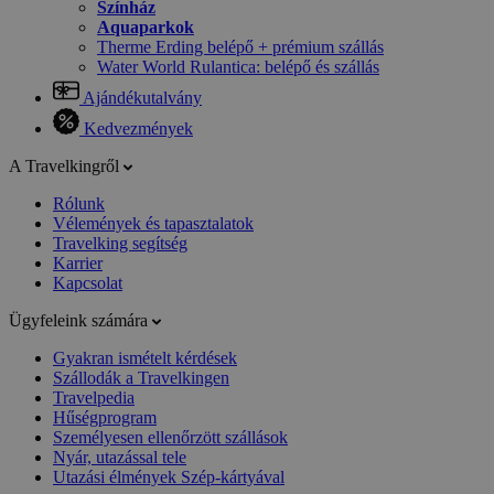
Színház
Aquaparkok
Therme Erding belépő + prémium szállás
Water World Rulantica: belépő és szállás
Ajándékutalvány
Kedvezmények
A Travelkingről
Rólunk
Vélemények és tapasztalatok
Travelking segítség
Karrier
Kapcsolat
Ügyfeleink számára
Gyakran ismételt kérdések
Szállodák a Travelkingen
Travelpedia
Hűségprogram
Személyesen ellenőrzött szállások
Nyár, utazással tele
Utazási élmények Szép-kártyával