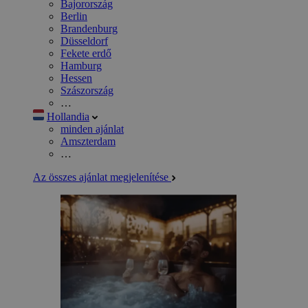
Bajorország
Berlin
Brandenburg
Düsseldorf
Fekete erdő
Hamburg
Hessen
Szászország
…
Hollandia
minden ajánlat
Amszterdam
…
Az összes ajánlat megjelenítése