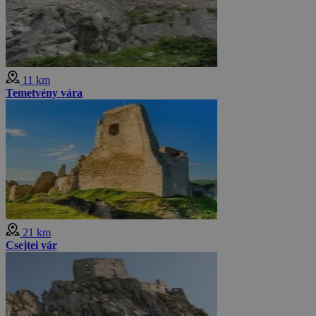
11 km
Temetvény vára
21 km
Csejtei vár