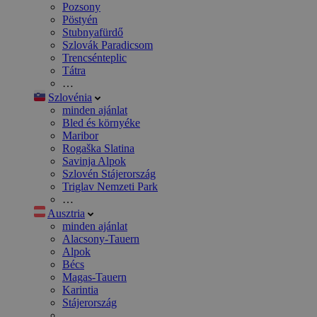
Pozsony
Pöstyén
Stubnyafürdő
Szlovák Paradicsom
Trencsénteplic
Tátra
…
Szlovénia
minden ajánlat
Bled és környéke
Maribor
Rogaška Slatina
Savinja Alpok
Szlovén Stájerország
Triglav Nemzeti Park
…
Ausztria
minden ajánlat
Alacsony-Tauern
Alpok
Bécs
Magas-Tauern
Karintia
Stájerország
…