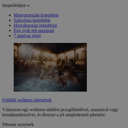
Inspirálódjon
Magyarország legjobbjai
Szlovénia legjobbjai
Horvátország legjobbjai
Egy nyár teli utazással
7 magyar régió
Feltöltő wellness pihenések
Válasszon egy wellness-üdülést pezsgőfürdővel, szaunával vagy
termálmedencével, és élvezze a jól megérdemelt pihenést.
Pihenni szeretnék