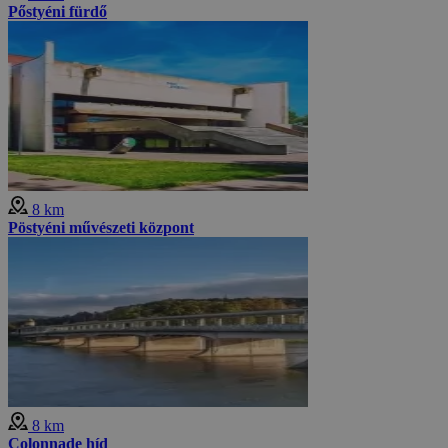
Pőstyéni fürdő
8 km
Pöstyéni művészeti központ
8 km
Colonnade híd