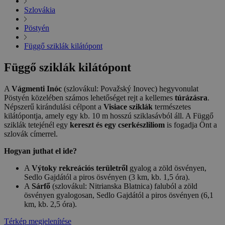
Szlovákia
Pöstyén
Függő sziklák kilátópont
Függő sziklák kilátópont
A
Vágmenti Inóc
(szlovákul: Považský Inovec) hegyvonulat
Pöstyén közelében számos lehetőséget rejt a kellemes
túrázásra
.
Népszerű kirándulási célpont a
Visiace sziklák
természetes
kilátópontja, amely egy kb. 10 m hosszú sziklasávból áll. A Függő
sziklák tetejénél egy
kereszt és egy cserkészliliom
is fogadja Önt a
szlovák címerrel.
Hogyan juthat el ide?
A
Výtoky rekreációs területről
gyalog a zöld ösvényen,
Sedlo Gajdától a piros ösvényen (3 km, kb. 1,5 óra).
A
Sárfő
(szlovákul: Nitrianska Blatnica) faluból a zöld
ösvényen gyalogosan, Sedlo Gajdától a piros ösvényen (6,1
km, kb. 2,5 óra).
Térkép megjelenítése