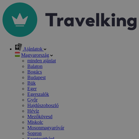
Ajánlatok
Magyarország
minden ajánlat
Balaton
Bogács
Budapest
Bük
Eger
Egerszalók
Győr
Hajdúszoboszló
Hévíz
Mezőkövesd
Miskolc
Mosonmagyaróvár
Sopron
Szentgotthárd