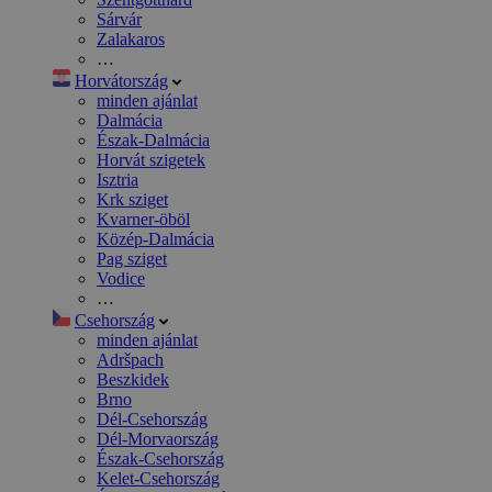
Sárvár
Zalakaros
…
Horvátország
minden ajánlat
Dalmácia
Észak-Dalmácia
Horvát szigetek
Isztria
Krk sziget
Kvarner-öböl
Közép-Dalmácia
Pag sziget
Vodice
…
Csehország
minden ajánlat
Adršpach
Beszkidek
Brno
Dél-Csehország
Dél-Morvaország
Észak-Csehország
Kelet-Csehország