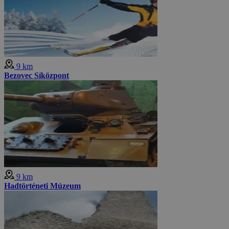
9 km
Bezovec Síközpont
9 km
Hadtörténeti Múzeum