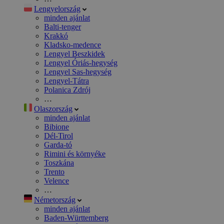
Lengyelország
minden ajánlat
Balti-tenger
Krakkó
Kladsko-medence
Lengyel Beszkidek
Lengyel Óriás-hegység
Lengyel Sas-hegység
Lengyel-Tátra
Polanica Zdrój
…
Olaszország
minden ajánlat
Bibione
Dél-Tirol
Garda-tó
Rimini és környéke
Toszkána
Trento
Velence
…
Németország
minden ajánlat
Baden-Württemberg