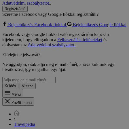
Adatvédelmi szabályzatot.
.
Regisztráció
Szeretne Facebook vagy Google fiókkal regisztrálni?
Bejelentkezés Facebook fiókkal
Bejelentkezés Google fiókkal
Facebook vagy Google fiókkal való regisztrációm kapcsán
kijelentem, hogy elfogadom a
Felhasználási feltételeket
és
elolvastam az
Adatvédelmi szabályzatot.
.
Elfelejtette jelszavát?
Ne aggódjon, csak adja meg e-mail címét, ahova küldünk egy
hivatkozást, így megadhat egy újat.
Küldés
Vissza
Menu
Zavřít menu
Travelpedia