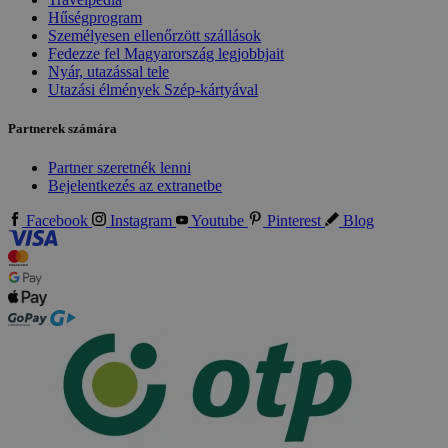
Hűségprogram
Személyesen ellenőrzött szállások
Fedezze fel Magyarország legjobbjait
Nyár, utazással tele
Utazási élmények Szép-kártyával
Partnerek számára
Partner szeretnék lenni
Bejelentkezés az extranetbe
Facebook
Instagram
Youtube
Pinterest
Blog