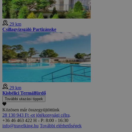
29 km
Csillagvizsgáló Partizánske
29 km
Kisbélici Termálfürdő
További utazási tippek
Közösen már összegyüjtöttünk
28 130 943 Ft -ot jótékonysági célra
.
+36 46 463 422
H - P: 8:00 - 16:30
info@travelking.hu
További elérhetőségek