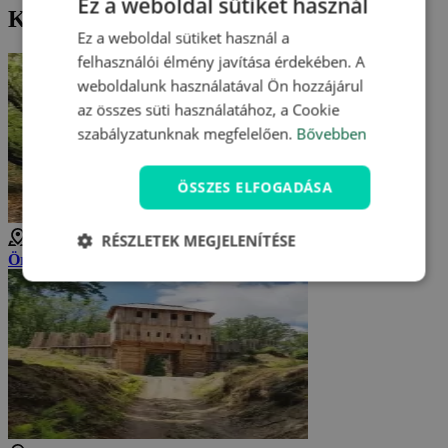
Ez a weboldal sütiket használ
Kirándulási ötletek a környéken
Ez a weboldal sütiket használ a
felhasználói élmény javítása érdekében. A
weboldalunk használatával Ön hozzájárul
az összes süti használatához, a Cookie
szabályzatunknak megfelelően.
Bővebben
ÖSSZES ELFOGADÁSA
RÉSZLETEK MEGJELENÍTÉSE
3 km
Ördögkemencés barlang