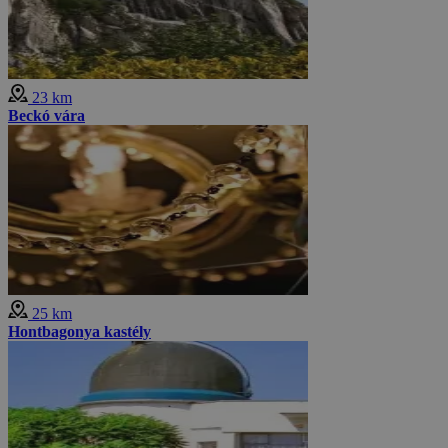
23 km
Beckó vára
25 km
Hontbagonya kastély