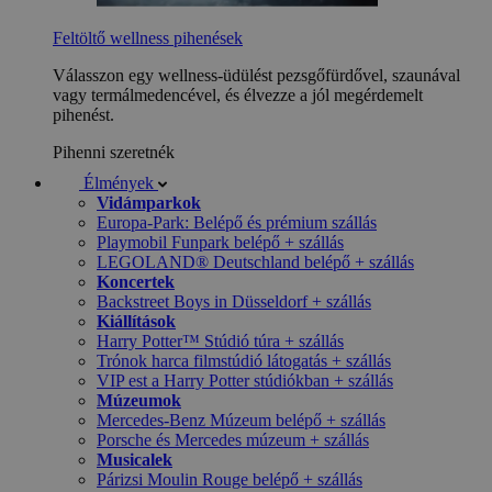
Feltöltő wellness pihenések
Válasszon egy wellness-üdülést pezsgőfürdővel, szaunával
vagy termálmedencével, és élvezze a jól megérdemelt
pihenést.
Pihenni szeretnék
Élmények
Vidámparkok
Europa-Park: Belépő és prémium szállás
Playmobil Funpark belépő + szállás
LEGOLAND® Deutschland belépő + szállás
Koncertek
Backstreet Boys in Düsseldorf + szállás
Kiállítások
Harry Potter™ Stúdió túra + szállás
Trónok harca filmstúdió látogatás + szállás
VIP est a Harry Potter stúdiókban + szállás
Múzeumok
Mercedes-Benz Múzeum belépő + szállás
Porsche és Mercedes múzeum + szállás
Musicalek
Párizsi Moulin Rouge belépő + szállás