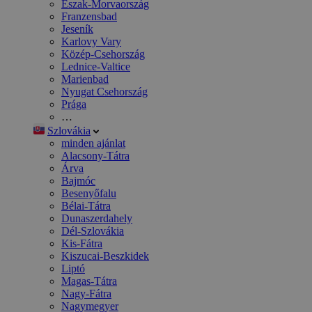
Észak-Morvaország
Franzensbad
Jeseník
Karlovy Vary
Közép-Csehország
Lednice-Valtice
Marienbad
Nyugat Csehország
Prága
…
Szlovákia
minden ajánlat
Alacsony-Tátra
Árva
Bajmóc
Besenyőfalu
Bélai-Tátra
Dunaszerdahely
Dél-Szlovákia
Kis-Fátra
Kiszucai-Beszkidek
Liptó
Magas-Tátra
Nagy-Fátra
Nagymegyer