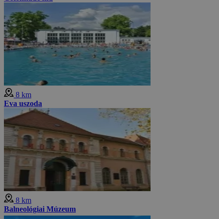
8 km
Eva uszoda
8 km
Balneológiai Múzeum