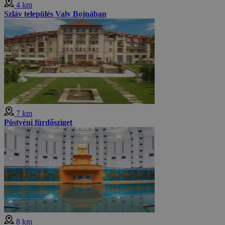
4 km
Szláv település Valy Bojnában
7 km
Pöstyéni fürdősziget
8 km