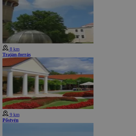
8 km
Traján-forrás
9 km
Pőstyén