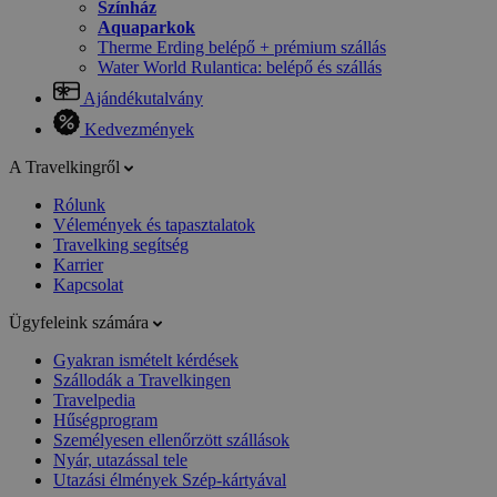
Színház
Aquaparkok
Therme Erding belépő + prémium szállás
Water World Rulantica: belépő és szállás
Ajándékutalvány
Kedvezmények
A Travelkingről
Rólunk
Vélemények és tapasztalatok
Travelking segítség
Karrier
Kapcsolat
Ügyfeleink számára
Gyakran ismételt kérdések
Szállodák a Travelkingen
Travelpedia
Hűségprogram
Személyesen ellenőrzött szállások
Nyár, utazással tele
Utazási élmények Szép-kártyával