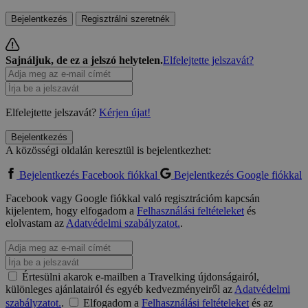
Bejelentkezés
Regisztrálni szeretnék
Sajnáljuk, de ez a jelszó helytelen.
Elfelejtette jelszavát?
Elfelejtette jelszavát?
Kérjen újat!
Bejelentkezés
A közösségi oldalán keresztül is bejelentkezhet:
Bejelentkezés Facebook fiókkal
Bejelentkezés Google fiókkal
Facebook vagy Google fiókkal való regisztrációm kapcsán
kijelentem, hogy elfogadom a
Felhasználási feltételeket
és
elolvastam az
Adatvédelmi szabályzatot.
.
Értesülni akarok e-mailben a Travelking újdonságairól,
különleges ajánlatairól és egyéb kedvezményeiről az
Adatvédelmi
szabályzatot.
.
Elfogadom a
Felhasználási feltételeket
és az