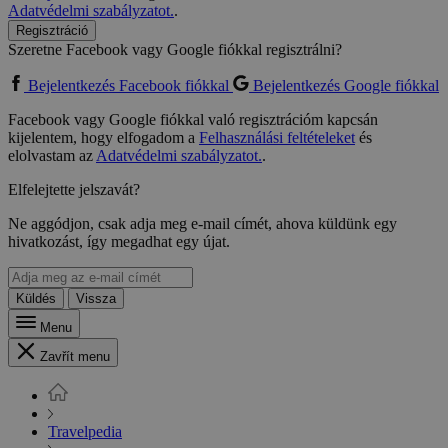
Adatvédelmi szabályzatot.
.
Regisztráció
Szeretne Facebook vagy Google fiókkal regisztrálni?
Bejelentkezés Facebook fiókkal
Bejelentkezés Google fiókkal
Facebook vagy Google fiókkal való regisztrációm kapcsán
kijelentem, hogy elfogadom a
Felhasználási feltételeket
és
elolvastam az
Adatvédelmi szabályzatot.
.
Elfelejtette jelszavát?
Ne aggódjon, csak adja meg e-mail címét, ahova küldünk egy
hivatkozást, így megadhat egy újat.
Küldés
Vissza
Menu
Zavřít menu
Travelpedia