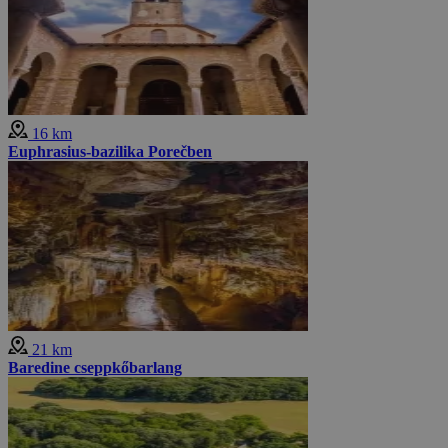
16 km
Euphrasius-bazilika Porečben
21 km
Baredine cseppkőbarlang