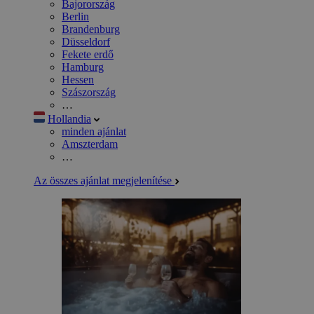
Bajorország
Berlin
Brandenburg
Düsseldorf
Fekete erdő
Hamburg
Hessen
Szászország
…
Hollandia
minden ajánlat
Amszterdam
…
Az összes ajánlat megjelenítése