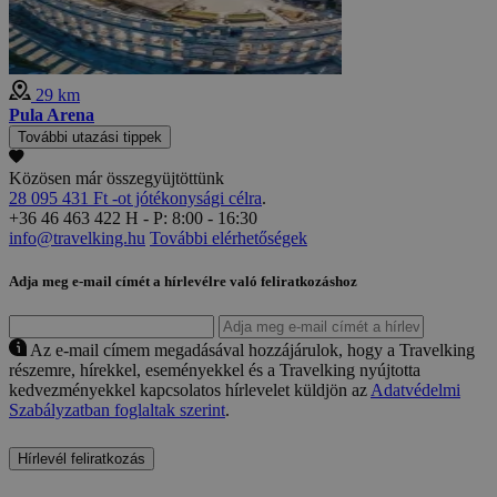
29 km
Pula Arena
További utazási tippek
Közösen már összegyüjtöttünk
28 095 431 Ft -ot jótékonysági célra
.
+36 46 463 422
H - P: 8:00 - 16:30
info@travelking.hu
További elérhetőségek
Adja meg e-mail címét a hírlevélre való feliratkozáshoz
Az e-mail címem megadásával hozzájárulok, hogy a Travelking
részemre, hírekkel, eseményekkel és a Travelking nyújtotta
kedvezményekkel kapcsolatos hírlevelet küldjön az
Adatvédelmi
Szabályzatban foglaltak szerint
.
Hírlevél feliratkozás