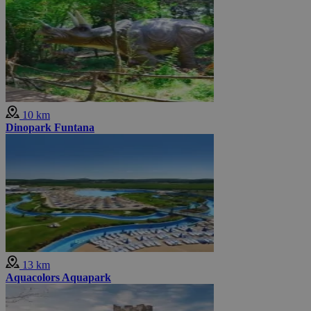
10 km
Dinopark Funtana
13 km
Aquacolors Aquapark