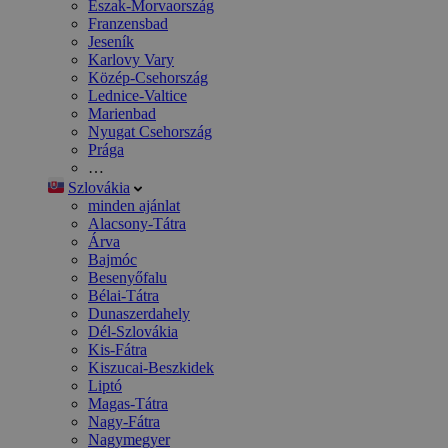
Észak-Morvaország
Franzensbad
Jeseník
Karlovy Vary
Közép-Csehország
Lednice-Valtice
Marienbad
Nyugat Csehország
Prága
…
Szlovákia
minden ajánlat
Alacsony-Tátra
Árva
Bajmóc
Besenyőfalu
Bélai-Tátra
Dunaszerdahely
Dél-Szlovákia
Kis-Fátra
Kiszucai-Beszkidek
Liptó
Magas-Tátra
Nagy-Fátra
Nagymegyer