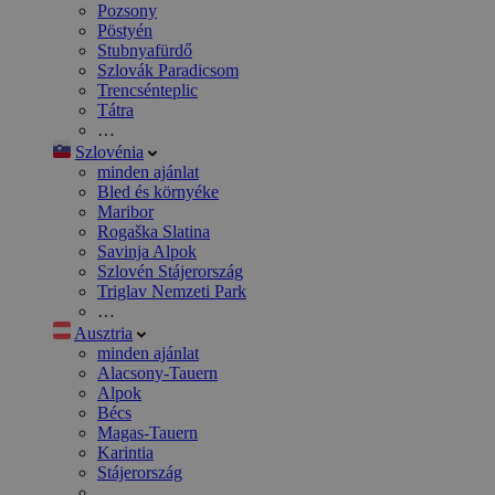
Pozsony
Pöstyén
Stubnyafürdő
Szlovák Paradicsom
Trencsénteplic
Tátra
…
Szlovénia
minden ajánlat
Bled és környéke
Maribor
Rogaška Slatina
Savinja Alpok
Szlovén Stájerország
Triglav Nemzeti Park
…
Ausztria
minden ajánlat
Alacsony-Tauern
Alpok
Bécs
Magas-Tauern
Karintia
Stájerország
…