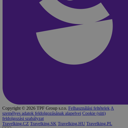
Copyright © 2026 TPF Group s.r.o.
Felhasználási feltételek
A
személyes adatok feldolgozásának alapelvei
Cookie (süti)
feldolgozási szabályzat
Travelking.CZ
Travelking.SK
Travelking.HU
Travelking.PL