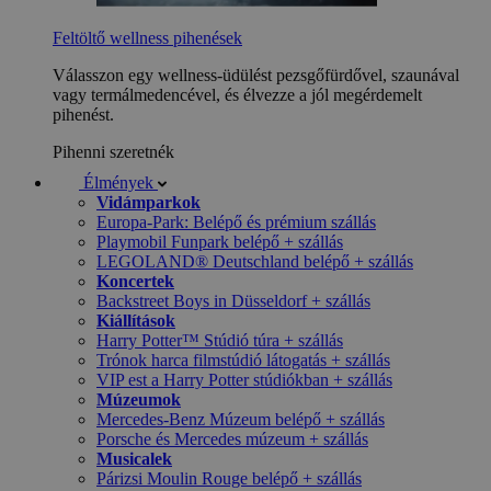
Feltöltő wellness pihenések
Válasszon egy wellness-üdülést pezsgőfürdővel, szaunával
vagy termálmedencével, és élvezze a jól megérdemelt
pihenést.
Pihenni szeretnék
Élmények
Vidámparkok
Europa-Park: Belépő és prémium szállás
Playmobil Funpark belépő + szállás
LEGOLAND® Deutschland belépő + szállás
Koncertek
Backstreet Boys in Düsseldorf + szállás
Kiállítások
Harry Potter™ Stúdió túra + szállás
Trónok harca filmstúdió látogatás + szállás
VIP est a Harry Potter stúdiókban + szállás
Múzeumok
Mercedes-Benz Múzeum belépő + szállás
Porsche és Mercedes múzeum + szállás
Musicalek
Párizsi Moulin Rouge belépő + szállás