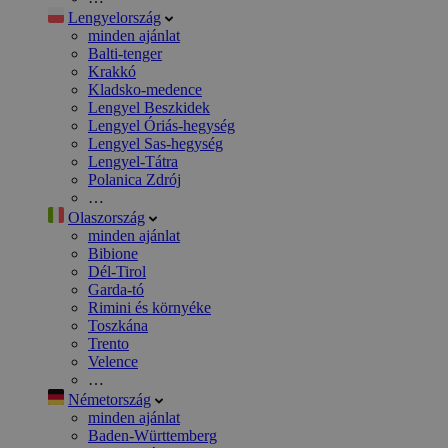
Lengyelország
minden ajánlat
Balti-tenger
Krakkó
Kladsko-medence
Lengyel Beszkidek
Lengyel Óriás-hegység
Lengyel Sas-hegység
Lengyel-Tátra
Polanica Zdrój
…
Olaszország
minden ajánlat
Bibione
Dél-Tirol
Garda-tó
Rimini és környéke
Toszkána
Trento
Velence
…
Németország
minden ajánlat
Baden-Württemberg