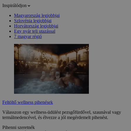
Inspirálódjon
Magyarország legjobbjai
Szlovénia legjobbjai
Horvátország legjobbjai
Egy nyár teli utazással
7 magyar régió
Feltöltő wellness pihenések
Válasszon egy wellness-üdülést pezsgőfürdővel, szaunával vagy
termálmedencével, és élvezze a jól megérdemelt pihenést.
Pihenni szeretnék