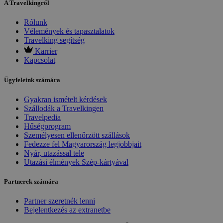
A Travelkingről
Rólunk
Vélemények és tapasztalatok
Travelking segítség
Karrier
Kapcsolat
Ügyfeleink számára
Gyakran ismételt kérdések
Szállodák a Travelkingen
Travelpedia
Hűségprogram
Személyesen ellenőrzött szállások
Fedezze fel Magyarország legjobbjait
Nyár, utazással tele
Utazási élmények Szép-kártyával
Partnerek számára
Partner szeretnék lenni
Bejelentkezés az extranetbe