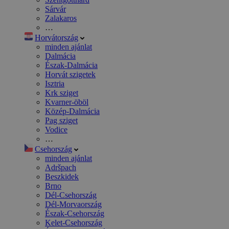
Sárvár
Zalakaros
…
Horvátország
minden ajánlat
Dalmácia
Észak-Dalmácia
Horvát szigetek
Isztria
Krk sziget
Kvarner-öböl
Közép-Dalmácia
Pag sziget
Vodice
…
Csehország
minden ajánlat
Adršpach
Beszkidek
Brno
Dél-Csehország
Dél-Morvaország
Észak-Csehország
Kelet-Csehország