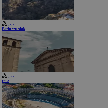
28 km
Pazin szurdok
29 km
Pula