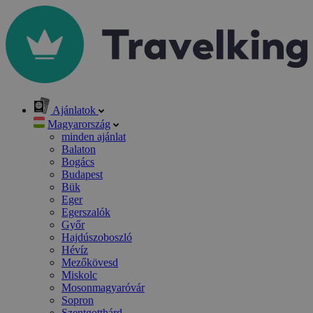
Ajánlatok
Magyarország
minden ajánlat
Balaton
Bogács
Budapest
Bük
Eger
Egerszalók
Győr
Hajdúszoboszló
Hévíz
Mezőkövesd
Miskolc
Mosonmagyaróvár
Sopron
Szentgotthárd