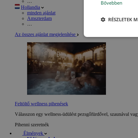
…
Bővebben
Hollandia
minden ajánlat
Amszterdam
RÉSZLETEK M
…
Az összes ajánlat megjelenítése
Feltöltő wellness pihenések
Válasszon egy wellness-üdülést pezsgőfürdővel, szaunával vagy
Pihenni szeretnék
Élmények