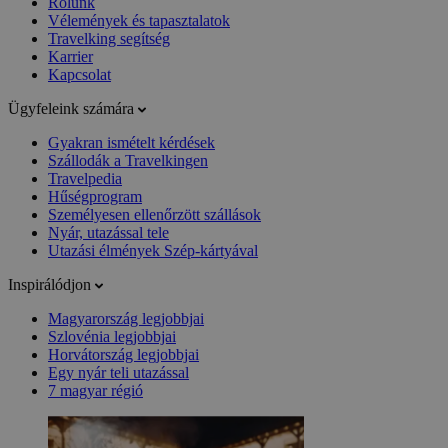
Rólunk
Vélemények és tapasztalatok
Travelking segítség
Karrier
Kapcsolat
Ügyfeleink számára
Gyakran ismételt kérdések
Szállodák a Travelkingen
Travelpedia
Hűségprogram
Személyesen ellenőrzött szállások
Nyár, utazással tele
Utazási élmények Szép-kártyával
Inspirálódjon
Magyarország legjobbjai
Szlovénia legjobbjai
Horvátország legjobbjai
Egy nyár teli utazással
7 magyar régió