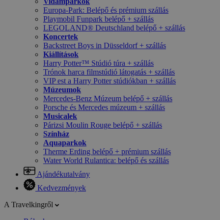
Vidámparkok
Europa-Park: Belépő és prémium szállás
Playmobil Funpark belépő + szállás
LEGOLAND® Deutschland belépő + szállás
Koncertek
Backstreet Boys in Düsseldorf + szállás
Kiállítások
Harry Potter™ Stúdió túra + szállás
Trónok harca filmstúdió látogatás + szállás
VIP est a Harry Potter stúdiókban + szállás
Múzeumok
Mercedes-Benz Múzeum belépő + szállás
Porsche és Mercedes múzeum + szállás
Musicalek
Párizsi Moulin Rouge belépő + szállás
Színház
Aquaparkok
Therme Erding belépő + prémium szállás
Water World Rulantica: belépő és szállás
Ajándékutalvány
Kedvezmények
A Travelkingről