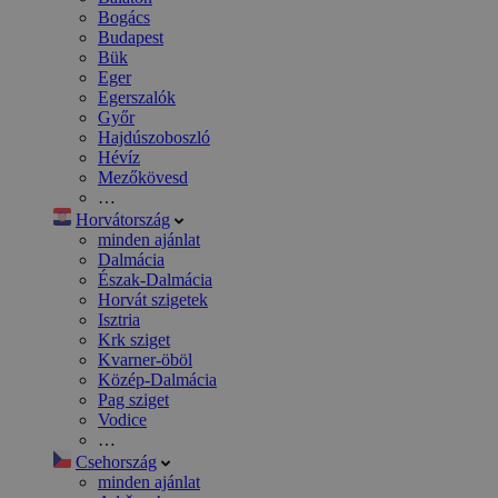
Bogács
Budapest
Bük
Eger
Egerszalók
Győr
Hajdúszoboszló
Hévíz
Mezőkövesd
…
Horvátország
minden ajánlat
Dalmácia
Észak-Dalmácia
Horvát szigetek
Isztria
Krk sziget
Kvarner-öböl
Közép-Dalmácia
Pag sziget
Vodice
…
Csehország
minden ajánlat