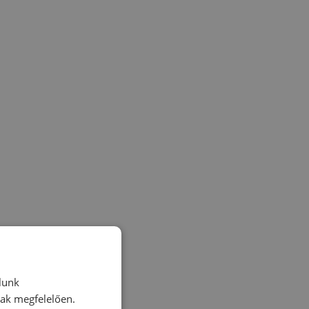
lunk
nak megfelelően.