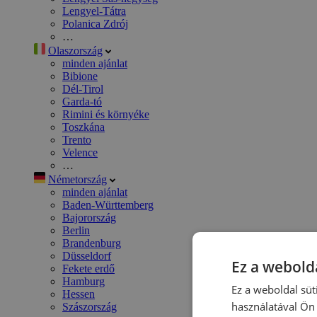
Lengyel-Tátra
Polanica Zdrój
…
Olaszország
minden ajánlat
Bibione
Dél-Tirol
Garda-tó
Rimini és környéke
Toszkána
Trento
Velence
…
Németország
minden ajánlat
Baden-Württemberg
Bajorország
Berlin
Brandenburg
Düsseldorf
Ez a webolda
Fekete erdő
Hamburg
Ez a weboldal süt
Hessen
használatával Ön 
Szászország