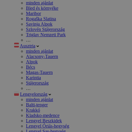
minden ajánlat
Bled és környéke
Maribor
Rogaška Slatina
Savinja Alpok
Szlovén Stájerország
Triglav Nemzeti Park
…
Ausztria
minden ajánlat
Alacsony-Tauern
Alpok
Bécs
Magas-Tauern
Karintia
Stájerország
…
Lengyelország
minden ajánlat
Balti-tenger
Krakkó
Kladsko-medence
Lengyel Beszkidek
Lengyel Óriás-hegység
Lengyel Sas-hegység