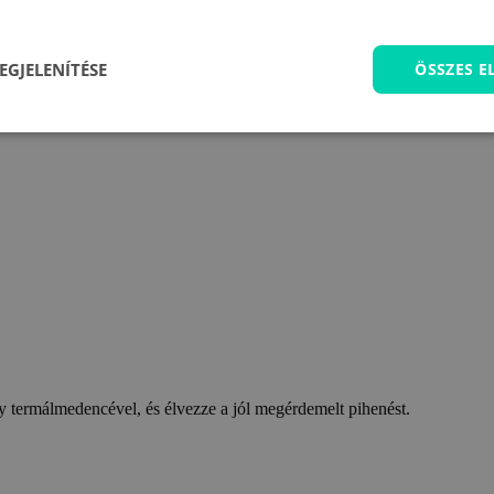
EGJELENÍTÉSE
ÖSSZES 
 termálmedencével, és élvezze a jól megérdemelt pihenést.