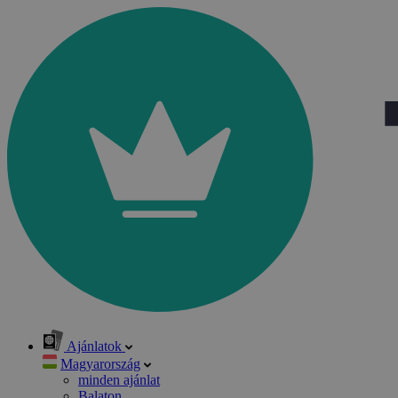
Ajánlatok
Magyarország
minden ajánlat
Balaton