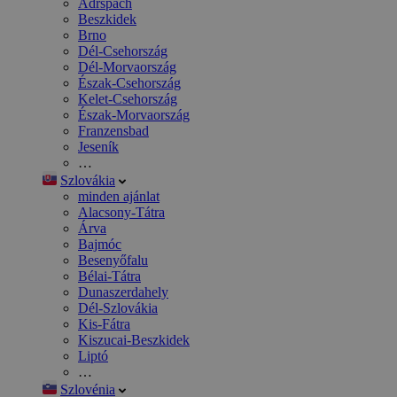
Adršpach
Beszkidek
Brno
Dél-Csehország
Dél-Morvaország
Észak-Csehország
Kelet-Csehország
Észak-Morvaország
Franzensbad
Jeseník
…
Szlovákia
minden ajánlat
Alacsony-Tátra
Árva
Bajmóc
Besenyőfalu
Bélai-Tátra
Dunaszerdahely
Dél-Szlovákia
Kis-Fátra
Kiszucai-Beszkidek
Liptó
…
Szlovénia