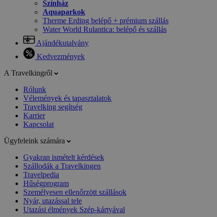
Színház
Aquaparkok
Therme Erding belépő + prémium szállás
Water World Rulantica: belépő és szállás
Ajándékutalvány
Kedvezmények
A Travelkingről
Rólunk
Vélemények és tapasztalatok
Travelking segítség
Karrier
Kapcsolat
Ügyfeleink számára
Gyakran ismételt kérdések
Szállodák a Travelkingen
Travelpedia
Hűségprogram
Személyesen ellenőrzött szállások
Nyár, utazással tele
Utazási élmények Szép-kártyával