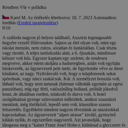
Rendben
Vše v pořádku
Karel M.
Az értékelés létrehozva: 18. 7. 2023
Automatikus
fordítás (
Eredeti megjelenítése
)
9/10
A szálloda nagyon jó helyen található, Ausztria legmagasabb
hegyére vezető főútvonalon. Sajnos az étel olyan volt, mint egy
iskolai menzán, nem zsíros, sózatlan és fantáziátlan. Csak tészta
vagy rizottó. A teljes tartózkodás alatt, a 6. éjszakán, mindössze
kétszer volt hús. Egyszer kaptam egy szeletet, de rendesen
megverve, akkor ettem utoljára a hadseregben, aztán volt egyfajta
húskeverék, az úgynevezett pele mele, de figyelembe véve az itteni
kínálatot, az nagy. Nyilvánvaló volt, hogy a tulajdonosok sokat
spórolnak, vagy nincs szakácsuk. Kár. A személyzet bosszús volt,
látható volt, hogy nem tartanak (hárman váltották egymást az egész
panzióban), míg egy férfi, valószínűleg holland, próbált jókedvű
lenni, de általában esetlen, tolakodó és durva volt. A hotel
szolgáltatásai gyenge színvonalon működtek, amikor szaunázni
mentünk, még törölköző, lepedő sem volt, klasszikus szauna
felszerelés. Egyébként mindent nagyon élveztünk az utazásokkal
kapcsolatban. Az úgynevezett "alpen strasse" kiváló, gyönyörű
kilátás nyílik, és egyszerűen nagyszerű. Azt javasolják, hogy
látogassa meg a "kaiser Franz Josef Hohe-t, kilátással a gleccserre és