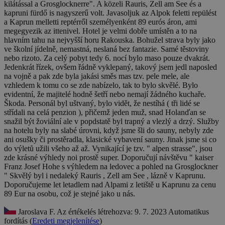
kilátással a Grosglocknerre". A közeli Rauris, Zell am See és a
kapruni fürdő is nagyszerű volt. Javasoljuk az Alpok feletti repülést
a Kaprun melletti reptérről személyenként 89 eurós áron, ami
megegyezik az ittenivel.
Hotel je velmi dobře umístěn a to na
hlavním tahu na nejvyšší horu Rakouska. Bohužel strava byly jako
ve školní jídelně, nemastná, neslaná bez fantazie. Samé těstoviny
nebo rizoto. Za celý pobyt tedy 6. nocí bylo maso pouze dvakrát.
Jedenkrát řízek, ovšem řádně vyklepaný, takový jsem jedl naposled
na vojně a pak zde byla jakási směs mas tzv. pele mele, ale
vzhledem k tomu co se zde nabízelo, tak to bylo skvělé. Bylo
evidentní, že majitelé hodně šetří nebo nemají žádného kuchaře.
Škoda. Personál byl uštvaný, bylo vidět, že nestíhá ( tři lidé se
střídali na celá penzion ), přičemž jeden muž, snad Holanďan se
snažil být žoviální ale v popdstatě byl trapný a vlezlý a drzý. Služby
na hotelu byly na slabé úrovni, když jsme šli do sauny, nebyly zde
ani osušky či prostěradla, klasické vybavení sauny. Jinak jsme si co
do výletů užili všeho až až. Vynikající je tzv. " alpen strasse", jsou
zde krásné výhledy noi prostě super. Doporučují návštěvu " kaiser
Franz Josef Hohe s výhledem na ledovec a pohled na Grosglockner
" Skvělý byl i nedaleký Rauris , Zell am See , lázně v Kaprunu.
Doporučujeme let letadlem nad Alpami z letiště u Kaprunu za cenu
89 Eur na osobu, což je stejné jako u nás.
Jaroslava F.
Az értékelés létrehozva: 9. 7. 2023
Automatikus
fordítás (
Eredeti megjelenítése
)