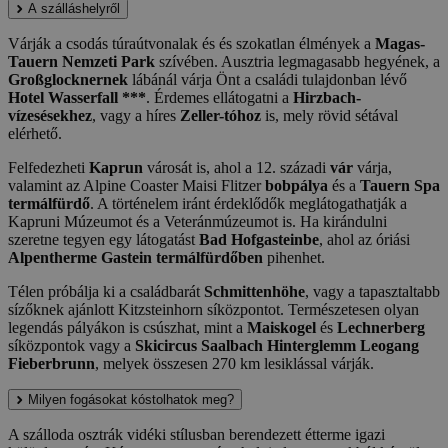
A szálláshelyről
Várják a csodás túraútvonalak és és szokatlan élmények a
Magas-
Tauern Nemzeti Park
szívében. Ausztria legmagasabb hegyének, a
Großglocknernek
lábánál várja Önt a családi tulajdonban lévő
Hotel Wasserfall ***
. Érdemes ellátogatni a
Hirzbach-
vízesésekhez
, vagy a híres
Zeller-tóhoz
is, mely rövid sétával
elérhető.
Felfedezheti
Kaprun
városát is, ahol a 12. századi
vár
várja,
valamint az Alpine Coaster Maisi Flitzer
bobpálya
és a
Tauern Spa
termálfürdő
. A történelem iránt érdeklődők meglátogathatják a
Kapruni Múzeumot és a Veteránmúzeumot is. Ha kirándulni
szeretne tegyen egy látogatást
Bad Hofgasteinbe
, ahol az óriási
Alpentherme Gastein termálfürdőben
pihenhet.
Télen próbálja ki a családbarát
Schmittenhöhe
, vagy a tapasztaltabb
sízőknek ajánlott Kitzsteinhorn síközpontot. Természetesen olyan
legendás pályákon is csúszhat, mint a
Maiskogel
és
Lechnerberg
síközpontok vagy a
Skicircus Saalbach Hinterglemm Leogang
Fieberbrunn
, melyek összesen 270 km lesiklással várják.
Milyen fogásokat kóstolhatok meg?
A szálloda osztrák vidéki stílusban berendezett étterme igazi