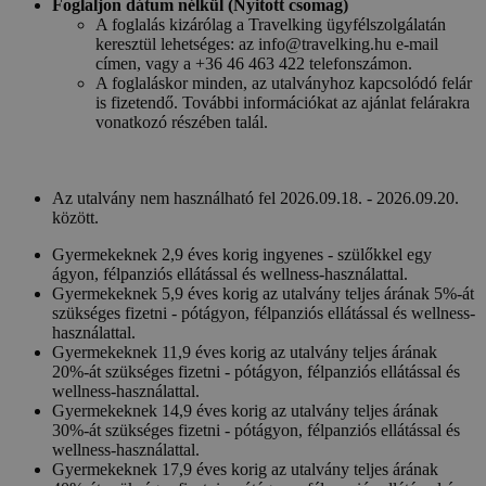
Foglaljon dátum nélkül (Nyitott csomag)
A foglalás kizárólag a Travelking ügyfélszolgálatán
keresztül lehetséges: az info@travelking.hu e-mail
címen, vagy a +36 46 463 422 telefonszámon.
A foglaláskor minden, az utalványhoz kapcsolódó felár
is fizetendő. További információkat az ajánlat felárakra
vonatkozó részében talál.
Az utalvány nem használható fel 2026.09.18. - 2026.09.20.
között.
Gyermekeknek 2,9 éves korig ingyenes - szülőkkel egy
ágyon, félpanziós ellátással és wellness-használattal.
Gyermekeknek 5,9 éves korig az utalvány teljes árának 5%-át
szükséges fizetni - pótágyon, félpanziós ellátással és wellness-
használattal.
Gyermekeknek 11,9 éves korig az utalvány teljes árának
20%-át szükséges fizetni - pótágyon, félpanziós ellátással és
wellness-használattal.
Gyermekeknek 14,9 éves korig az utalvány teljes árának
30%-át szükséges fizetni - pótágyon, félpanziós ellátással és
wellness-használattal.
Gyermekeknek 17,9 éves korig az utalvány teljes árának