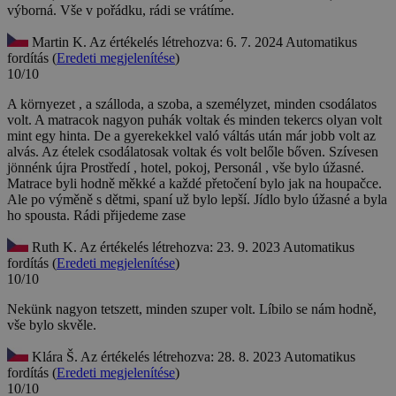
výborná. Vše v pořádku, rádi se vrátíme.
Martin K.
Az értékelés létrehozva: 6. 7. 2024
Automatikus
fordítás (
Eredeti megjelenítése
)
10/10
A környezet , a szálloda, a szoba, a személyzet, minden csodálatos
volt. A matracok nagyon puhák voltak és minden tekercs olyan volt
mint egy hinta. De a gyerekekkel való váltás után már jobb volt az
alvás. Az ételek csodálatosak voltak és volt belőle bőven. Szívesen
jönnénk újra
Prostředí , hotel, pokoj, Personál , vše bylo úžasné.
Matrace byli hodně měkké a každé přetočení bylo jak na houpačce.
Ale po výměně s dětmi, spaní už bylo lepší. Jídlo bylo úžasné a byla
ho spousta. Rádi přijedeme zase
Ruth K.
Az értékelés létrehozva: 23. 9. 2023
Automatikus
fordítás (
Eredeti megjelenítése
)
10/10
Nekünk nagyon tetszett, minden szuper volt.
Líbilo se nám hodně,
vše bylo skvěle.
Klára Š.
Az értékelés létrehozva: 28. 8. 2023
Automatikus
fordítás (
Eredeti megjelenítése
)
10/10