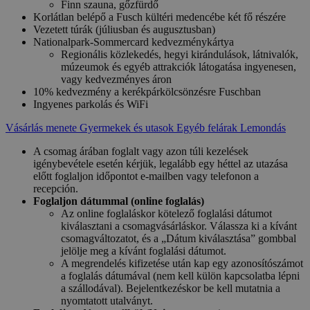
Finn szauna, gőzfürdő
Korlátlan belépő a Fusch kültéri medencébe két fő részére
Vezetett túrák (júliusban és augusztusban)
Nationalpark-Sommercard kedvezménykártya
Regionális közlekedés, hegyi kirándulások, látnivalók,
múzeumok és egyéb attrakciók látogatása ingyenesen,
vagy kedvezményes áron
10% kedvezmény a kerékpárkölcsönzésre Fuschban
Ingyenes parkolás és WiFi
Vásárlás menete
Gyermekek és utasok
Egyéb felárak
Lemondás
A csomag árában foglalt vagy azon túli kezelések
igénybevétele esetén kérjük, legalább egy héttel az utazása
előtt foglaljon időpontot e-mailben vagy telefonon a
recepción.
Foglaljon dátummal (online foglalás)
Az online foglaláskor kötelező foglalási dátumot
kiválasztani a csomagvásárláskor. Válassza ki a kívánt
csomagváltozatot, és a „Dátum kiválasztása” gombbal
jelölje meg a kívánt foglalási dátumot.
A megrendelés kifizetése után kap egy azonosítószámot
a foglalás dátumával (nem kell külön kapcsolatba lépni
a szállodával). Bejelentkezéskor be kell mutatnia a
nyomtatott utalványt.