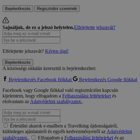
Bejelentkezés
Regisztrálni szeretnék
Sajnáljuk, de ez a jelszó helytelen.
Elfelejtette jelszavát?
Elfelejtette jelszavát?
Kérjen újat!
Bejelentkezés
A közösségi oldalán keresztül is bejelentkezhet:
Bejelentkezés Facebook fiókkal
Bejelentkezés Google fiókkal
Facebook vagy Google fiókkal való regisztrációm kapcsán
kijelentem, hogy elfogadom a
Felhasználási feltételeket
és
elolvastam az
Adatvédelmi szabályzatot.
.
Értesülni akarok e-mailben a Travelking újdonságairól,
különleges ajánlatairól és egyéb kedvezményeiről az
Adatvédelmi
szabályzatot.
.
Elfogadom a
Felhasználási feltételeket
és az