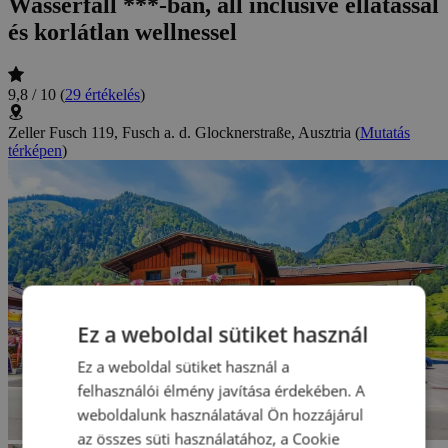
Wasserfall ***-ban, all inclusive ellátással
és korlátlan wellnessel
9,8 / 10
(
29 értékelés
)
Zeller Fusch 119, Fusch a. d. Glocknerstraße, Ausztria
(
Mutatás
térképen
)
Ez a weboldal sütiket használ
Ez a weboldal sütiket használ a
felhasználói élmény javítása érdekében. A
weboldalunk használatával Ön hozzájárul
az összes süti használatához, a Cookie