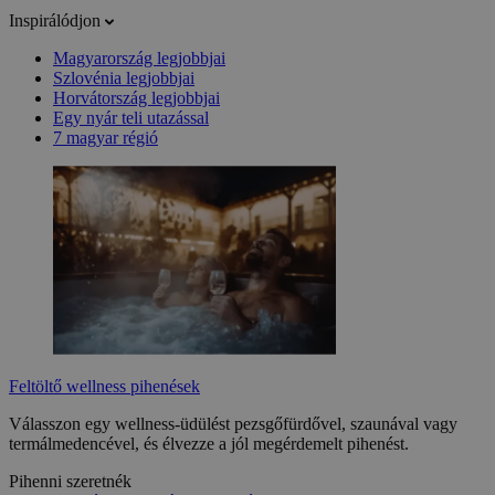
Inspirálódjon
Magyarország legjobbjai
Szlovénia legjobbjai
Horvátország legjobbjai
Egy nyár teli utazással
7 magyar régió
Feltöltő wellness pihenések
Válasszon egy wellness-üdülést pezsgőfürdővel, szaunával vagy
termálmedencével, és élvezze a jól megérdemelt pihenést.
Pihenni szeretnék