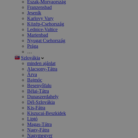
Észak-Morvaország
Franzensbad
Jeseník
Karlovy Vary
Közép-Csehország
Lednice-Valtice
Marienbad
Nyugat Csehország
Prága
…
Szlovákia
minden ajánlat
Alacsony-Tátra
Árva
Bajmóc
Besenyőfalu
Bélai-Tátra
Dunaszerdahely
Dél-Szlovákia
Kis-Fátra
Kiszucai-Beszkidek
Liptó
Magas-Tátra
Nagy-Fátra
Nagymegyer