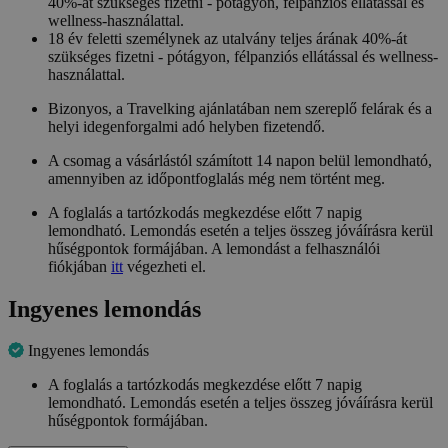
40%-át szükséges fizetni - pótágyon, félpanziós ellátással és
wellness-használattal.
18 év feletti személynek az utalvány teljes árának 40%-át
szükséges fizetni - pótágyon, félpanziós ellátással és wellness-
használattal.
Bizonyos, a Travelking ajánlatában nem szereplő felárak és a
helyi idegenforgalmi adó helyben fizetendő.
A csomag a vásárlástól számított 14 napon belül lemondható,
amennyiben az időpontfoglalás még nem történt meg.
A foglalás a tartózkodás megkezdése előtt 7 napig
lemondható. Lemondás esetén a teljes összeg jóváírásra kerül
hűségpontok formájában. A lemondást a felhasználói
fiókjában
itt
végezheti el.
Ingyenes lemondás
Ingyenes lemondás
A foglalás a tartózkodás megkezdése előtt 7 napig
lemondható. Lemondás esetén a teljes összeg jóváírásra kerül
hűségpontok formájában.