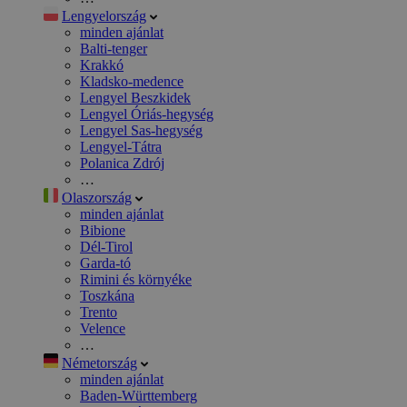
Lengyelország
minden ajánlat
Balti-tenger
Krakkó
Kladsko-medence
Lengyel Beszkidek
Lengyel Óriás-hegység
Lengyel Sas-hegység
Lengyel-Tátra
Polanica Zdrój
…
Olaszország
minden ajánlat
Bibione
Dél-Tirol
Garda-tó
Rimini és környéke
Toszkána
Trento
Velence
…
Németország
minden ajánlat
Baden-Württemberg