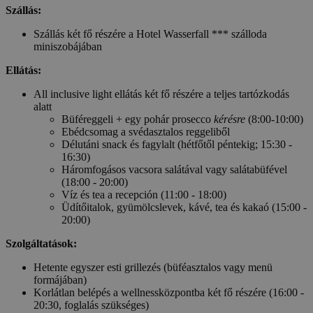
Szállás:
Szállás két fő részére a Hotel Wasserfall *** szálloda
miniszobájában
Ellátás:
All inclusive light ellátás két fő részére a teljes tartózkodás
alatt
Büféreggeli + egy pohár prosecco
kérésre
(8:00-10:00)
Ebédcsomag a svédasztalos reggeliből
Délutáni snack és fagylalt (hétfőtől péntekig; 15:30 -
16:30)
Háromfogásos vacsora salátával vagy salátabüfével
(18:00 - 20:00)
Víz és tea a recepción (11:00 - 18:00)
Üdítőitalok, gyümölcslevek, kávé, tea és kakaó (15:00 -
20:00)
Szolgáltatások:
Hetente egyszer esti grillezés (büféasztalos vagy menü
formájában)
Korlátlan belépés a wellnessközpontba két fő részére (16:00 -
20:30, foglalás szükséges)