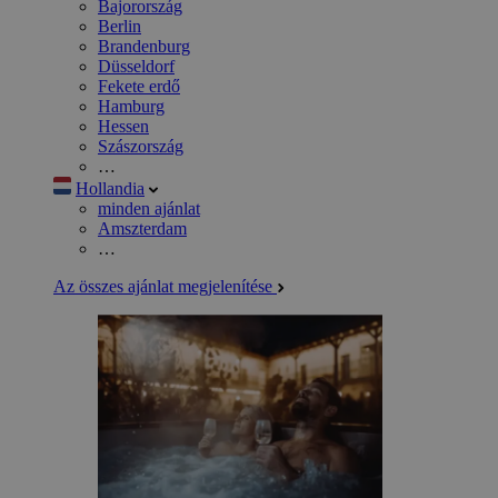
Bajorország
Berlin
Brandenburg
Düsseldorf
Fekete erdő
Hamburg
Hessen
Szászország
…
Hollandia
minden ajánlat
Amszterdam
…
Az összes ajánlat megjelenítése