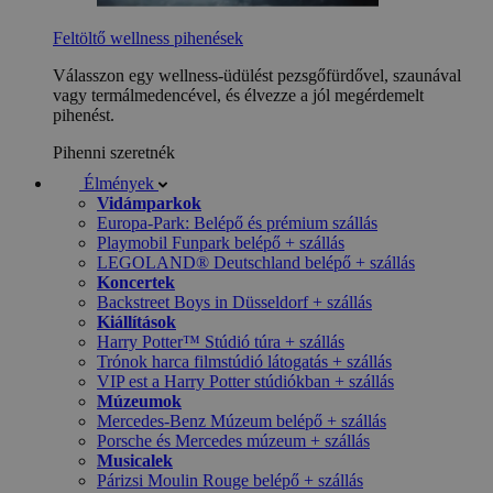
Feltöltő wellness pihenések
Válasszon egy wellness-üdülést pezsgőfürdővel, szaunával
vagy termálmedencével, és élvezze a jól megérdemelt
pihenést.
Pihenni szeretnék
Élmények
Vidámparkok
Europa-Park: Belépő és prémium szállás
Playmobil Funpark belépő + szállás
LEGOLAND® Deutschland belépő + szállás
Koncertek
Backstreet Boys in Düsseldorf + szállás
Kiállítások
Harry Potter™ Stúdió túra + szállás
Trónok harca filmstúdió látogatás + szállás
VIP est a Harry Potter stúdiókban + szállás
Múzeumok
Mercedes-Benz Múzeum belépő + szállás
Porsche és Mercedes múzeum + szállás
Musicalek
Párizsi Moulin Rouge belépő + szállás