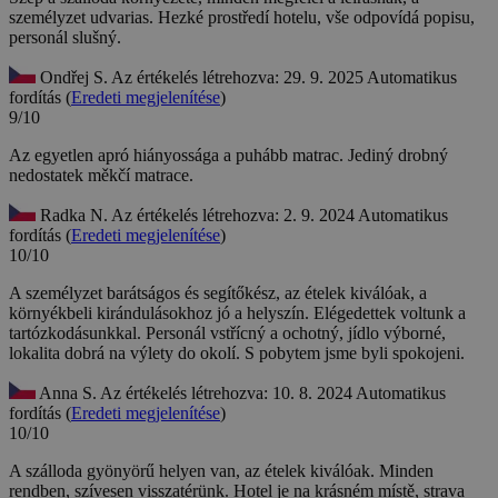
személyzet udvarias.
Hezké prostředí hotelu, vše odpovídá popisu,
personál slušný.
Ondřej S.
Az értékelés létrehozva: 29. 9. 2025
Automatikus
fordítás (
Eredeti megjelenítése
)
9/10
Az egyetlen apró hiányossága a puhább matrac.
Jediný drobný
nedostatek měkčí matrace.
Radka N.
Az értékelés létrehozva: 2. 9. 2024
Automatikus
fordítás (
Eredeti megjelenítése
)
10/10
A személyzet barátságos és segítőkész, az ételek kiválóak, a
környékbeli kirándulásokhoz jó a helyszín. Elégedettek voltunk a
tartózkodásunkkal.
Personál vstřícný a ochotný, jídlo výborné,
lokalita dobrá na výlety do okolí. S pobytem jsme byli spokojeni.
Anna S.
Az értékelés létrehozva: 10. 8. 2024
Automatikus
fordítás (
Eredeti megjelenítése
)
10/10
A szálloda gyönyörű helyen van, az ételek kiválóak. Minden
rendben, szívesen visszatérünk.
Hotel je na krásném místě, strava