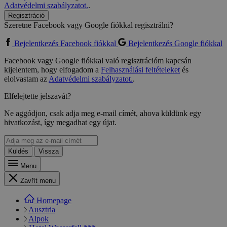
Adatvédelmi szabályzatot.
.
Regisztráció
Szeretne Facebook vagy Google fiókkal regisztrálni?
Bejelentkezés Facebook fiókkal
Bejelentkezés Google fiókkal
Facebook vagy Google fiókkal való regisztrációm kapcsán
kijelentem, hogy elfogadom a
Felhasználási feltételeket
és
elolvastam az
Adatvédelmi szabályzatot.
.
Elfelejtette jelszavát?
Ne aggódjon, csak adja meg e-mail címét, ahova küldünk egy
hivatkozást, így megadhat egy újat.
Küldés
Vissza
Menu
Zavřít menu
Homepage
Ausztria
Alpok