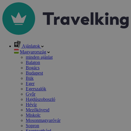
Ajánlatok
Magyarország
minden ajánlat
Balaton
Bogács
Budapest
Bük
Eger
Egerszalók
Győr
Hajdúszoboszló
Hévíz
Mezőkövesd
Miskolc
Mosonmagyaróvár
Sopron
Szentgotthárd