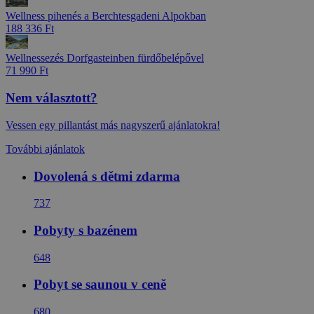
Wellness pihenés a Berchtesgadeni Alpokban
188 336 Ft
Wellnessezés Dorfgasteinben fürdőbelépővel
71 990 Ft
Nem választott?
Vessen egy pillantást más nagyszerű ajánlatokra!
További ajánlatok
Dovolená s dětmi zdarma
737
Pobyty s bazénem
648
Pobyt se saunou v ceně
680