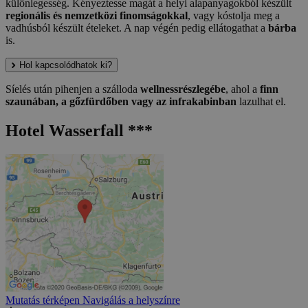
különlegesség. Kényeztesse magát a helyi alapanyagokból készült
regionális és nemzetközi finomságokkal
, vagy kóstolja meg a
vadhúsból készült ételeket. A nap végén pedig ellátogathat a
bárba
is.
Hol kapcsolódhatok ki?
Síelés után pihenjen a szálloda
wellnessrészlegébe
, ahol a
finn
szaunában, a gőzfürdőben vagy az infrakabinban
lazulhat el.
Hotel Wasserfall ***
Mutatás térképen
Navigálás a helyszínre