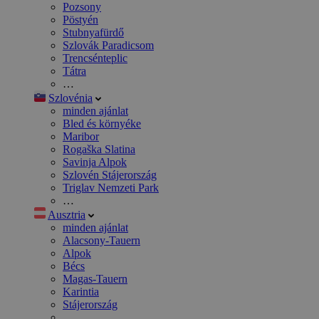
Pozsony
Pöstyén
Stubnyafürdő
Szlovák Paradicsom
Trencsénteplic
Tátra
…
Szlovénia
minden ajánlat
Bled és környéke
Maribor
Rogaška Slatina
Savinja Alpok
Szlovén Stájerország
Triglav Nemzeti Park
…
Ausztria
minden ajánlat
Alacsony-Tauern
Alpok
Bécs
Magas-Tauern
Karintia
Stájerország
…