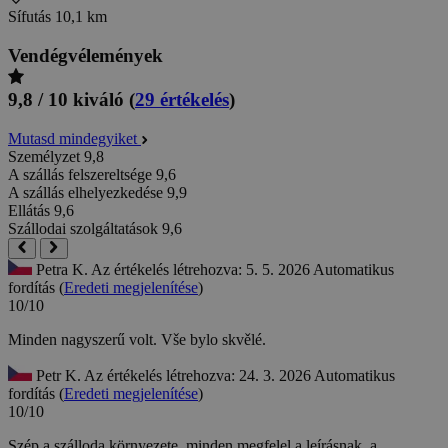
Sífutás
10,1 km
Vendégvélemények
9,8 / 10
kiváló
(
29 értékelés
)
Mutasd mindegyiket
Személyzet
9,8
A szállás felszereltsége
9,6
A szállás elhelyezkedése
9,9
Ellátás
9,6
Szállodai szolgáltatások
9,6
Petra K.
Az értékelés létrehozva: 5. 5. 2026
Automatikus
fordítás (
Eredeti megjelenítése
)
10/10
Minden nagyszerű volt.
Vše bylo skvělé.
Petr K.
Az értékelés létrehozva: 24. 3. 2026
Automatikus
fordítás (
Eredeti megjelenítése
)
10/10
Szép a szálloda környezete, minden megfelel a leírásnak, a