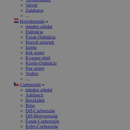
Sárvár
Zalakaros
…
Horvátország
minden ajánlat
Dalmácia
Észak-Dalmácia
Horvát szigetek
Isztria
Krk sziget
Kvarner-öböl
Közép-Dalmácia
Pag sziget
Vodice
…
Csehország
minden ajánlat
Adršpach
Beszkidek
Brno
Dél-Csehország
Dél-Morvaország
Észak-Csehország
Kelet-Csehország