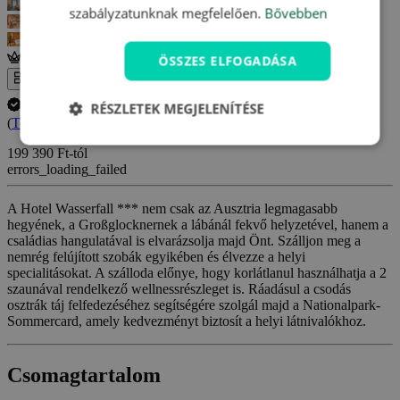
szabályzatunknak megfelelően.
Bővebben
Személyesen ellenőrzött
ÖSSZES ELFOGADÁSA
Az egész galéria
A tartózkodás időpontjának lemondása INGYENES.
RÉSZLETEK MEGJELENÍTÉSE
(
További információ
)
199 390 Ft-tól
errors_loading_failed
A Hotel Wasserfall *** nem csak az Ausztria legmagasabb
hegyének, a Großglocknernek a lábánál fekvő helyzetével, hanem a
családias hangulatával is elvarázsolja majd Önt. Szálljon meg a
nemrég felújított szobák egyikében és élvezze a helyi
specialitásokat. A szálloda előnye, hogy korlátlanul használhatja a 2
szaunával rendelkező wellnessrészleget is. Ráadásul a csodás
osztrák táj felfedezéséhez segítségére szolgál majd a Nationalpark-
Sommercard, amely kedvezményt biztosít a helyi látnivalókhoz.
Csomagtartalom