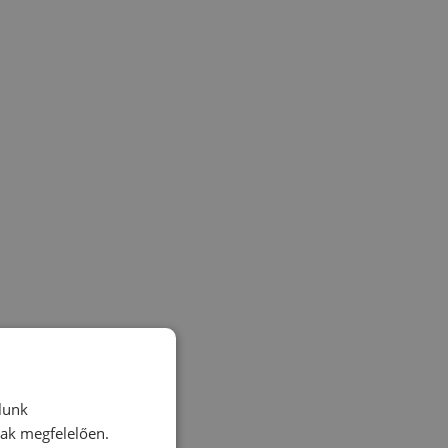
lunk
nak megfelelően.