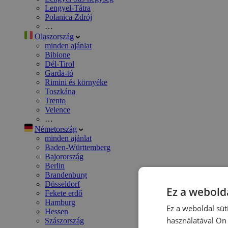
Lengyel-Tátra
Polanica Zdrój
…
Olaszország
minden ajánlat
Bibione
Dél-Tirol
Garda-tó
Rimini és környéke
Toszkána
Trento
Velence
…
Németország
minden ajánlat
Baden-Württemberg
Bajorország
Berlin
Brandenburg
Düsseldorf
Ez a webolda
Fekete erdő
Hamburg
Ez a weboldal süt
Hessen
használatával Ön 
Szászország