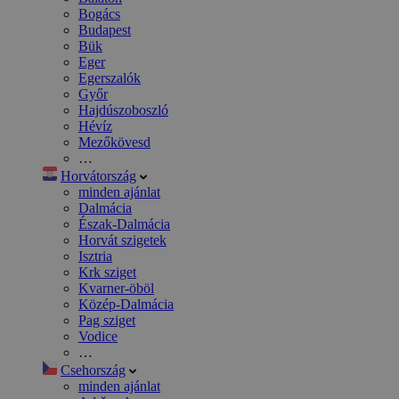
Bogács
Budapest
Bük
Eger
Egerszalók
Győr
Hajdúszoboszló
Hévíz
Mezőkövesd
…
Horvátország
minden ajánlat
Dalmácia
Észak-Dalmácia
Horvát szigetek
Isztria
Krk sziget
Kvarner-öböl
Közép-Dalmácia
Pag sziget
Vodice
…
Csehország
minden ajánlat