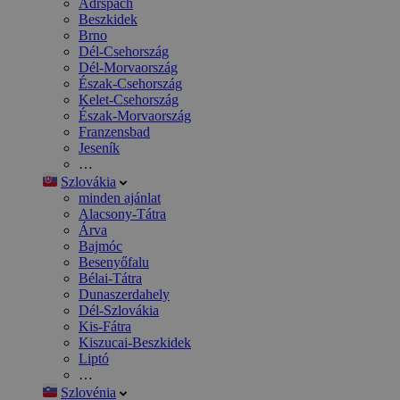
Adršpach
Beszkidek
Brno
Dél-Csehország
Dél-Morvaország
Észak-Csehország
Kelet-Csehország
Észak-Morvaország
Franzensbad
Jeseník
…
Szlovákia
minden ajánlat
Alacsony-Tátra
Árva
Bajmóc
Besenyőfalu
Bélai-Tátra
Dunaszerdahely
Dél-Szlovákia
Kis-Fátra
Kiszucai-Beszkidek
Liptó
…
Szlovénia