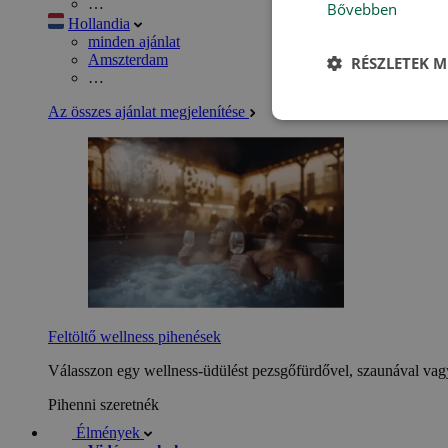
…
Bővebben
Hollandia
minden ajánlat
Amszterdam
RÉSZLETEK M
…
Az összes ajánlat megjelenítése
Feltöltő wellness pihenések
Válasszon egy wellness-üdülést pezsgőfürdővel, szaunával vagy
Pihenni szeretnék
Élmények