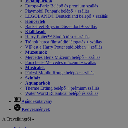
Vidámparkok
Europa-Park: Belépő és prémium szállás
Playmobil Funpark belépő + szállás
LEGOLAND® Deutschland belépő + szállás
Koncertek
Backstreet Boys in Düsseldorf + szállás
Kiállítások
Harry Potter™ Stúdió túra + szállás
Trónok harca filmstúdió látogatás + szállás
VIP est a Harry Potter stúdiókban + szállás
Múzeumok
Mercedes-Benz Múzeum belépő + szállás
Porsche és Mercedes múzeum + szállás
Musicalek
Párizsi Moulin Rouge belépő + szállás
Színház
Aquaparkok
Therme Erding belépő + prémium szállás
Water World Rulantica: belépő és szállás
Ajándékutalvány
Kedvezmények
A Travelkingről