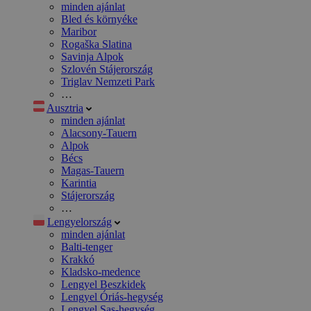
minden ajánlat
Bled és környéke
Maribor
Rogaška Slatina
Savinja Alpok
Szlovén Stájerország
Triglav Nemzeti Park
…
Ausztria
minden ajánlat
Alacsony-Tauern
Alpok
Bécs
Magas-Tauern
Karintia
Stájerország
…
Lengyelország
minden ajánlat
Balti-tenger
Krakkó
Kladsko-medence
Lengyel Beszkidek
Lengyel Óriás-hegység
Lengyel Sas-hegység