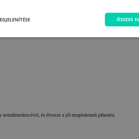
EGJELENÍTÉSE
ÖSSZES 
 termálmedencével, és élvezze a jól megérdemelt pihenést.