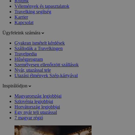
Rólunk
Vélemények és tapasztalatok
Travelking segítség
Karrier
Kapcsolat
Ügyfeleink számára
Gyakran ismételt kérdések
Szállodák a Travelkingen
Travelpedia
Hűségprogram
Személyesen ellenőrzött szállások
Nyár, utazással tele
Utazási élmények Szép-kártyával
Inspirálódjon
Magyarország legjobbjai
Szlovénia legjobbjai
Horvátország legjobbjai
Egy nyár teli utazással
7 magyar régió