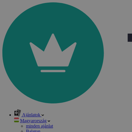
Ajánlatok
Magyarország
minden ajánlat
Balaton