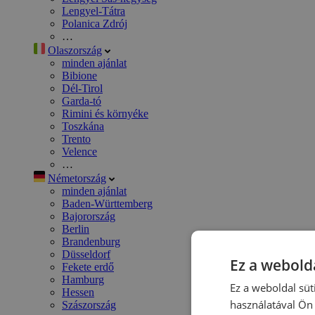
Lengyel-Tátra
Polanica Zdrój
…
Olaszország
minden ajánlat
Bibione
Dél-Tirol
Garda-tó
Rimini és környéke
Toszkána
Trento
Velence
…
Németország
minden ajánlat
Baden-Württemberg
Bajorország
Berlin
Brandenburg
Düsseldorf
Ez a webolda
Fekete erdő
Hamburg
Ez a weboldal süt
Hessen
használatával Ön 
Szászország