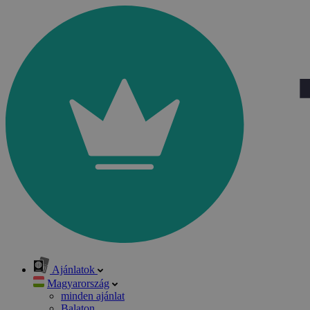
Ajánlatok
Magyarország
minden ajánlat
Balaton