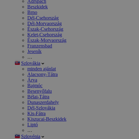
Adršpach
Beszkidek
Brno
Dél-Csehország
Dél-Morvaország
Észak-Csehország
Kelet-Csehország
Észak-Morvaország
Franzensbad
Jeseník
…
Szlovákia
minden ajánlat
Alacsony-Tátra
Árva
Bajmóc
Besenyőfalu
Bélai-Tátra
Dunaszerdahely
Dél-Szlovákia
Kis-Fátra
Kiszucai-Beszkidek
Liptó
…
Szlovénia