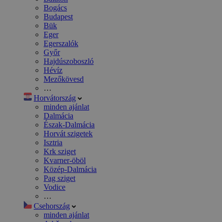
Bogács
Budapest
Bük
Eger
Egerszalók
Győr
Hajdúszoboszló
Hévíz
Mezőkövesd
…
Horvátország
minden ajánlat
Dalmácia
Észak-Dalmácia
Horvát szigetek
Isztria
Krk sziget
Kvarner-öböl
Közép-Dalmácia
Pag sziget
Vodice
…
Csehország
minden ajánlat