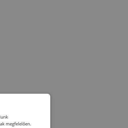
lunk
nak megfelelően.