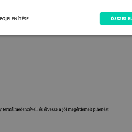
EGJELENÍTÉSE
ÖSSZES 
 termálmedencével, és élvezze a jól megérdemelt pihenést.