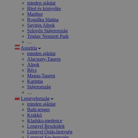
minden ajánlat
Bled és környéke
Maribor
Rogaška Slatina
Savinja Alpok
Szlovén Stájerország
Triglav Nemzeti Park
…
Ausztria
minden ajánlat
Alacsony-Tauern
Alpok
Bécs
Magas-Tauern
Karintia
Stájerország
…
Lengyelország
minden ajánlat
Balti-tenger
Krakkó
Kladsko-medence
Lengyel Beszkidek
Lengyel Óriás-hegység
Lengyel Sas-hegység