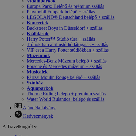
Vidámparkok
Europa-Park: Belépő és prémium szállás
Playmobil Funpark belépő + szállás
LEGOLAND® Deutschland belépő + szállás
Koncertek
Backstreet Boys in Düsseldorf + szállás
Kiállítások
Harry Potter™ Stúdió túra + szállás
Trónok harca filmstúdió látogatás + szállás
VIP est a Harry Potter stúdiókban + szállás
Múzeumok
Mercedes-Benz Múzeum belépő + szállás
Porsche és Mercedes múzeum + szállás
Musicalek
Párizsi Moulin Rouge belépő + szállás
Színház
Aquaparkok
Therme Erding belépő + prémium szállás
Water World Rulantica: belépő és szállás
Ajándékutalvány
Kedvezmények
A Travelkingről