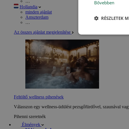
…
Bővebben
Hollandia
minden ajánlat
Amszterdam
RÉSZLETEK M
…
Az összes ajánlat megjelenítése
Feltöltő wellness pihenések
Válasszon egy wellness-üdülést pezsgőfürdővel, szaunával vagy
Pihenni szeretnék
Élmények