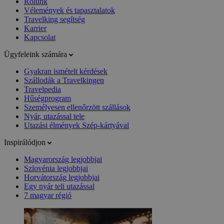
Rólunk
Vélemények és tapasztalatok
Travelking segítség
Karrier
Kapcsolat
Ügyfeleink számára
Gyakran ismételt kérdések
Szállodák a Travelkingen
Travelpedia
Hűségprogram
Személyesen ellenőrzött szállások
Nyár, utazással tele
Utazási élmények Szép-kártyával
Inspirálódjon
Magyarország legjobbjai
Szlovénia legjobbjai
Horvátország legjobbjai
Egy nyár teli utazással
7 magyar régió