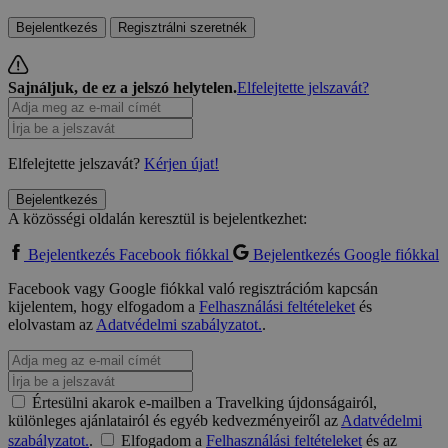
Bejelentkezés
Regisztrálni szeretnék
Sajnáljuk, de ez a jelszó helytelen.
Elfelejtette jelszavát?
Elfelejtette jelszavát?
Kérjen újat!
Bejelentkezés
A közösségi oldalán keresztül is bejelentkezhet:
Bejelentkezés Facebook fiókkal
Bejelentkezés Google fiókkal
Facebook vagy Google fiókkal való regisztrációm kapcsán
kijelentem, hogy elfogadom a
Felhasználási feltételeket
és
elolvastam az
Adatvédelmi szabályzatot.
.
Értesülni akarok e-mailben a Travelking újdonságairól,
különleges ajánlatairól és egyéb kedvezményeiről az
Adatvédelmi
szabályzatot.
.
Elfogadom a
Felhasználási feltételeket
és az