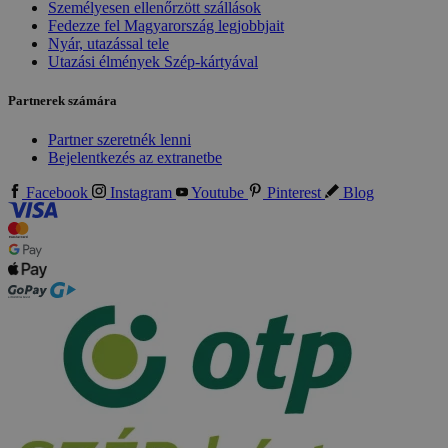
Személyesen ellenőrzött szállások
Fedezze fel Magyarország legjobbjait
Nyár, utazással tele
Utazási élmények Szép-kártyával
Partnerek számára
Partner szeretnék lenni
Bejelentkezés az extranetbe
Facebook
Instagram
Youtube
Pinterest
Blog