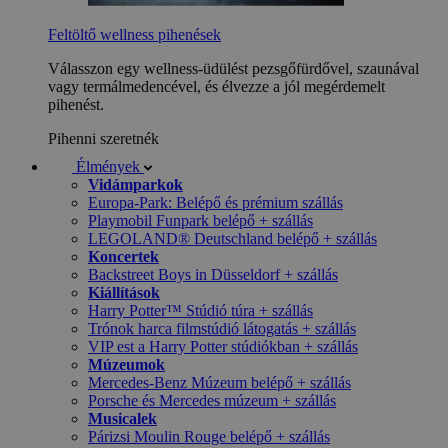
Feltöltő wellness pihenések
Válasszon egy wellness-üdülést pezsgőfürdővel, szaunával
vagy termálmedencével, és élvezze a jól megérdemelt
pihenést.
Pihenni szeretnék
Élmények
Vidámparkok
Europa-Park: Belépő és prémium szállás
Playmobil Funpark belépő + szállás
LEGOLAND® Deutschland belépő + szállás
Koncertek
Backstreet Boys in Düsseldorf + szállás
Kiállítások
Harry Potter™ Stúdió túra + szállás
Trónok harca filmstúdió látogatás + szállás
VIP est a Harry Potter stúdiókban + szállás
Múzeumok
Mercedes-Benz Múzeum belépő + szállás
Porsche és Mercedes múzeum + szállás
Musicalek
Párizsi Moulin Rouge belépő + szállás