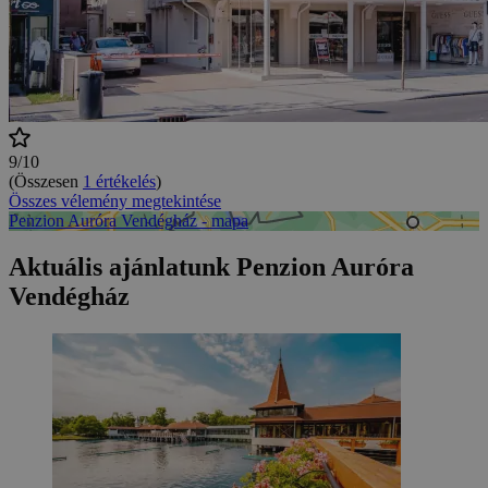
9/10
(Összesen
1 értékelés
)
Összes vélemény megtekintése
Penzion Auróra Vendégház - mapa
Aktuális ajánlatunk Penzion Auróra
Vendégház