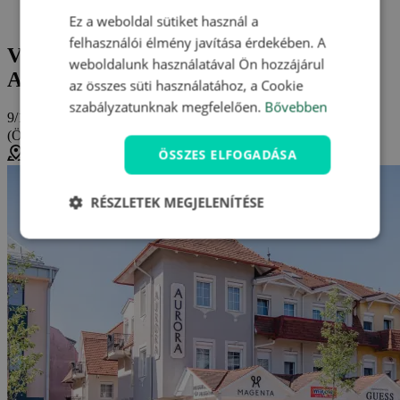
Penzion Auróra Vendégház
Vélemények és értékelések: Penzion Auróra Vendégház
Ez a weboldal sütiket használ a
felhasználói élmény javítása érdekében. A
Vélemények és értékelések: Penzion
weboldalunk használatával Ön hozzájárul
Auróra Vendégház (Balaton)
az összes süti használatához, a Cookie
szabályzatunknak megfelelően.
Bővebben
9/10
(Összesen
1 értékelés
)
nagyon jó
ÖSSZES ELFOGADÁSA
Hévíz, Magyarország (
Térkép megjelenítése
)
RÉSZLETEK MEGJELENÍTÉSE