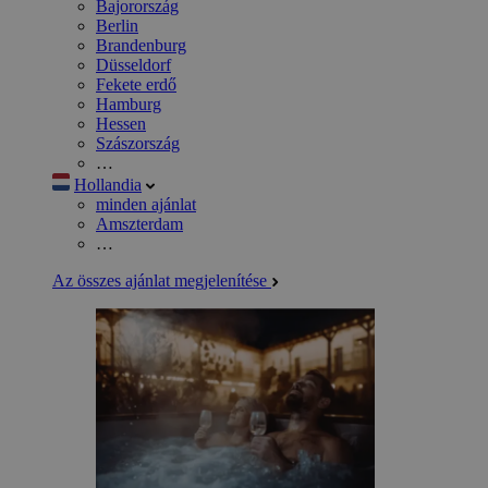
Bajorország
Berlin
Brandenburg
Düsseldorf
Fekete erdő
Hamburg
Hessen
Szászország
…
Hollandia
minden ajánlat
Amszterdam
…
Az összes ajánlat megjelenítése