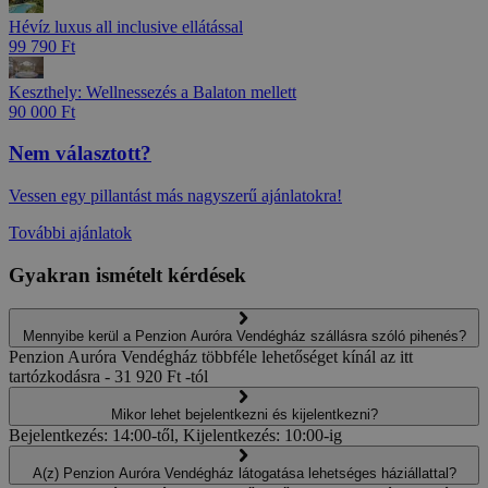
Hévíz luxus all inclusive ellátással
99 790 Ft
Keszthely: Wellnessezés a Balaton mellett
90 000 Ft
Nem választott?
Vessen egy pillantást más nagyszerű ajánlatokra!
További ajánlatok
Gyakran ismételt kérdések
Mennyibe kerül a Penzion Auróra Vendégház szállásra szóló pihenés?
Penzion Auróra Vendégház többféle lehetőséget kínál az itt
tartózkodásra - 31 920 Ft -tól
Mikor lehet bejelentkezni és kijelentkezni?
Bejelentkezés: 14:00-től, Kijelentkezés: 10:00-ig
A(z) Penzion Auróra Vendégház látogatása lehetséges háziállattal?