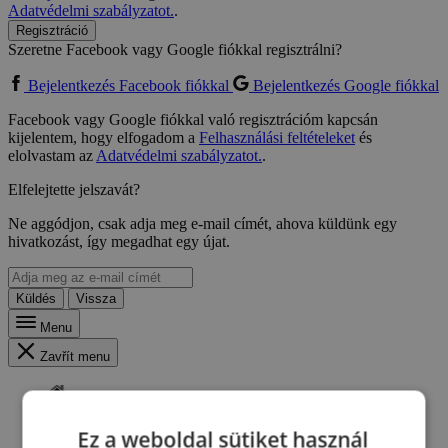
Adatvédelmi szabályzatot.
.
Regisztráció
Szeretne Facebook vagy Google fiókkal regisztrálni?
Bejelentkezés Facebook fiókkal
Bejelentkezés Google fiókkal
Facebook vagy Google fiókkal való regisztrációm kapcsán
kijelentem, hogy elfogadom a
Felhasználási feltételeket
és
elolvastam az
Adatvédelmi szabályzatot.
.
Elfelejtette jelszavát?
Ne aggódjon, csak adja meg e-mail címét, ahova küldünk egy
hivatkozást, így megadhat egy újat.
Küldés
Vissza
Menu
Zavřít menu
Ez a weboldal sütiket használ