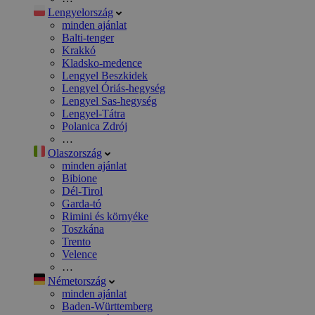
Lengyelország
minden ajánlat
Balti-tenger
Krakkó
Kladsko-medence
Lengyel Beszkidek
Lengyel Óriás-hegység
Lengyel Sas-hegység
Lengyel-Tátra
Polanica Zdrój
…
Olaszország
minden ajánlat
Bibione
Dél-Tirol
Garda-tó
Rimini és környéke
Toszkána
Trento
Velence
…
Németország
minden ajánlat
Baden-Württemberg