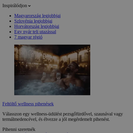
Inspirálódjon
Magyarország legjobbjai
Szlovénia legjobbjai
Horvátország legjobbjai
Egy nyár teli utazással
7 magyar régió
Feltöltő wellness pihenések
Válasszon egy wellness-üdülést pezsgőfürdővel, szaunával vagy
termálmedencével, és élvezze a jól megérdemelt pihenést.
Pihenni szeretnék