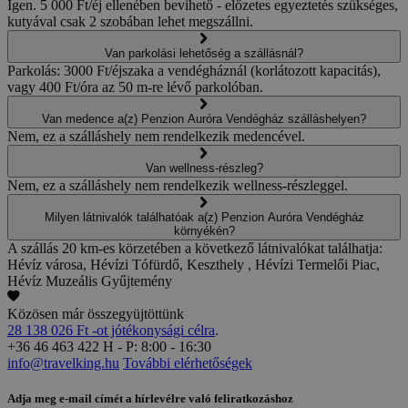
Igen. 5 000 Ft/éj ellenében bevihető - előzetes egyeztetés szükséges,
kutyával csak 2 szobában lehet megszállni.
Van parkolási lehetőség a szállásnál?
Parkolás: 3000 Ft/éjszaka a vendégháznál (korlátozott kapacitás),
vagy 400 Ft/óra az 50 m-re lévő parkolóban.
Van medence a(z) Penzion Auróra Vendégház szálláshelyen?
Nem, ez a szálláshely nem rendelkezik medencével.
Van wellness-részleg?
Nem, ez a szálláshely nem rendelkezik wellness-részleggel.
Milyen látnivalók találhatóak a(z) Penzion Auróra Vendégház
környékén?
A szállás 20 km-es körzetében a következő látnivalókat találhatja:
Hévíz városa, Hévízi Tófürdő, Keszthely , Hévízi Termelői Piac,
Hévíz Muzeális Gyűjtemény
Közösen már összegyüjtöttünk
28 138 026 Ft -ot jótékonysági célra
.
+36 46 463 422
H - P: 8:00 - 16:30
info@travelking.hu
További elérhetőségek
Adja meg e-mail címét a hírlevélre való feliratkozáshoz