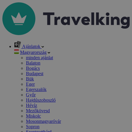
Ajánlatok
Magyarország
minden ajánlat
Balaton
Bogács
Budapest
Bük
Eger
Egerszalók
Győr
Hajdúszoboszló
Hévíz
Mezőkövesd
Miskolc
Mosonmagyaróvár
Sopron
Szentgotthárd