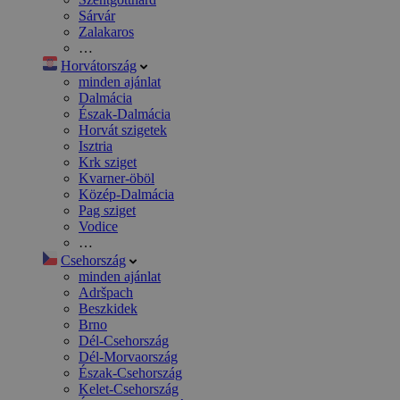
Sárvár
Zalakaros
…
Horvátország
minden ajánlat
Dalmácia
Észak-Dalmácia
Horvát szigetek
Isztria
Krk sziget
Kvarner-öböl
Közép-Dalmácia
Pag sziget
Vodice
…
Csehország
minden ajánlat
Adršpach
Beszkidek
Brno
Dél-Csehország
Dél-Morvaország
Észak-Csehország
Kelet-Csehország