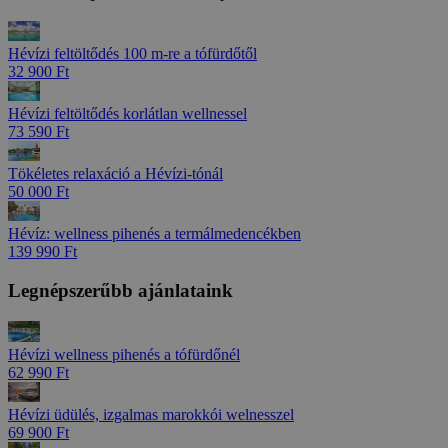
Hévízi feltöltődés 100 m-re a tófürdőtől
32 900 Ft
Hévízi feltöltődés korlátlan wellnessel
73 590 Ft
Tökéletes relaxáció a Hévízi-tónál
50 000 Ft
Hévíz: wellness pihenés a termálmedencékben
139 990 Ft
Legnépszerűbb ajánlataink
Hévízi wellness pihenés a tófürdőnél
62 990 Ft
Hévízi üdülés, izgalmas marokkói welnesszel
69 900 Ft