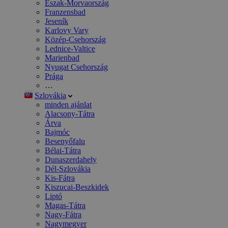
Észak-Morvaország
Franzensbad
Jeseník
Karlovy Vary
Közép-Csehország
Lednice-Valtice
Marienbad
Nyugat Csehország
Prága
…
Szlovákia
minden ajánlat
Alacsony-Tátra
Árva
Bajmóc
Besenyőfalu
Bélai-Tátra
Dunaszerdahely
Dél-Szlovákia
Kis-Fátra
Kiszucai-Beszkidek
Liptó
Magas-Tátra
Nagy-Fátra
Nagymegyer