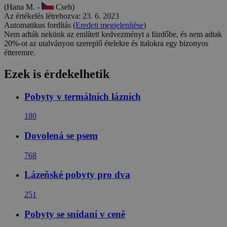
(Hana M. -
Cseh)
Az értékelés létrehozva: 23. 6. 2023
Automatikus fordítás (
Eredeti megjelenítése
)
Nem adták nekünk az említett kedvezményt a fürdőbe, és nem adtak
20%-ot az utalványon szereplő ételekre és italokra egy bizonyos
étteremre.
Ezek is érdekelhetik
Pobyty v termálních lázních
180
Dovolená se psem
768
Lázeňské pobyty pro dva
251
Pobyty se snídaní v ceně