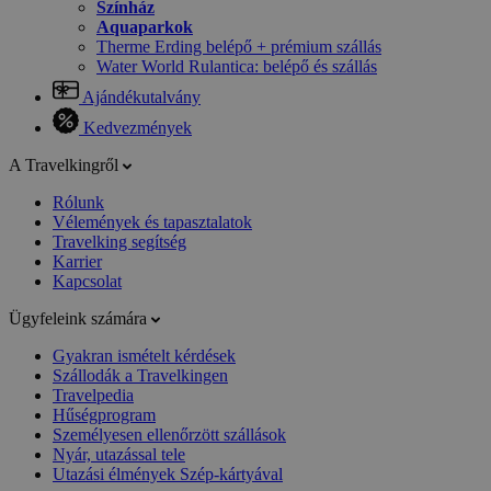
Színház
Aquaparkok
Therme Erding belépő + prémium szállás
Water World Rulantica: belépő és szállás
Ajándékutalvány
Kedvezmények
A Travelkingről
Rólunk
Vélemények és tapasztalatok
Travelking segítség
Karrier
Kapcsolat
Ügyfeleink számára
Gyakran ismételt kérdések
Szállodák a Travelkingen
Travelpedia
Hűségprogram
Személyesen ellenőrzött szállások
Nyár, utazással tele
Utazási élmények Szép-kártyával