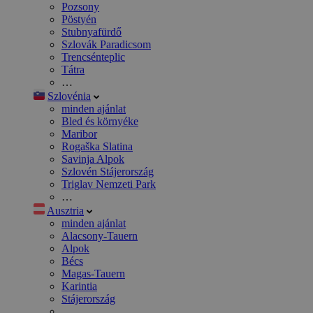
Pozsony
Pöstyén
Stubnyafürdő
Szlovák Paradicsom
Trencsénteplic
Tátra
…
Szlovénia
minden ajánlat
Bled és környéke
Maribor
Rogaška Slatina
Savinja Alpok
Szlovén Stájerország
Triglav Nemzeti Park
…
Ausztria
minden ajánlat
Alacsony-Tauern
Alpok
Bécs
Magas-Tauern
Karintia
Stájerország
…