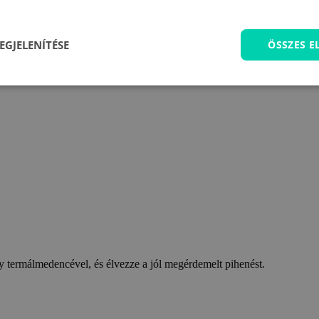
EGJELENÍTÉSE
ÖSSZES 
 termálmedencével, és élvezze a jól megérdemelt pihenést.