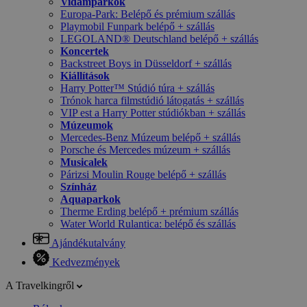
Vidámparkok
Europa-Park: Belépő és prémium szállás
Playmobil Funpark belépő + szállás
LEGOLAND® Deutschland belépő + szállás
Koncertek
Backstreet Boys in Düsseldorf + szállás
Kiállítások
Harry Potter™ Stúdió túra + szállás
Trónok harca filmstúdió látogatás + szállás
VIP est a Harry Potter stúdiókban + szállás
Múzeumok
Mercedes-Benz Múzeum belépő + szállás
Porsche és Mercedes múzeum + szállás
Musicalek
Párizsi Moulin Rouge belépő + szállás
Színház
Aquaparkok
Therme Erding belépő + prémium szállás
Water World Rulantica: belépő és szállás
Ajándékutalvány
Kedvezmények
A Travelkingről