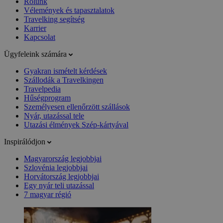
Rólunk
Vélemények és tapasztalatok
Travelking segítség
Karrier
Kapcsolat
Ügyfeleink számára
Gyakran ismételt kérdések
Szállodák a Travelkingen
Travelpedia
Hűségprogram
Személyesen ellenőrzött szállások
Nyár, utazással tele
Utazási élmények Szép-kártyával
Inspirálódjon
Magyarország legjobbjai
Szlovénia legjobbjai
Horvátország legjobbjai
Egy nyár teli utazással
7 magyar régió