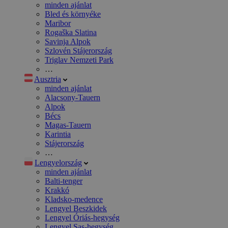
minden ajánlat
Bled és környéke
Maribor
Rogaška Slatina
Savinja Alpok
Szlovén Stájerország
Triglav Nemzeti Park
…
Ausztria
minden ajánlat
Alacsony-Tauern
Alpok
Bécs
Magas-Tauern
Karintia
Stájerország
…
Lengyelország
minden ajánlat
Balti-tenger
Krakkó
Kladsko-medence
Lengyel Beszkidek
Lengyel Óriás-hegység
Lengyel Sas-hegység