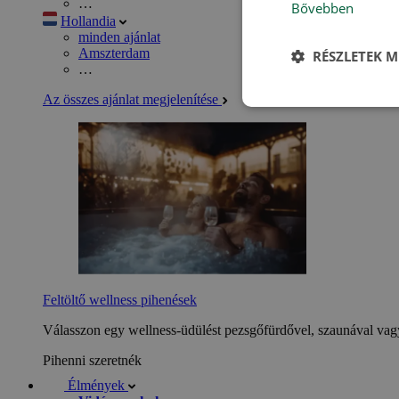
…
Bővebben
Hollandia
minden ajánlat
Amszterdam
RÉSZLETEK M
…
Az összes ajánlat megjelenítése
Feltöltő wellness pihenések
Válasszon egy wellness-üdülést pezsgőfürdővel, szaunával vagy
Pihenni szeretnék
Élmények