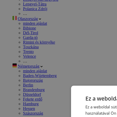
Lengyel-Tátra
Polanica Zdrój
…
Olaszország
minden ajánlat
Bibione
Dél-Tirol
Garda-tó
Rimini és környéke
Toszkána
Trento
Velence
…
Németország
minden ajánlat
Baden-Württemberg
Bajorország
Berlin
Brandenburg
Düsseldorf
Ez a webolda
Fekete erdő
Hamburg
Ez a weboldal süt
Hessen
használatával Ön 
Szászország