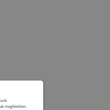
lunk
nak megfelelően.