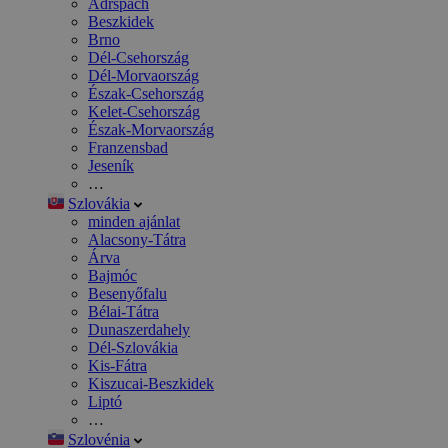
Adršpach
Beszkidek
Brno
Dél-Csehország
Dél-Morvaország
Észak-Csehország
Kelet-Csehország
Észak-Morvaország
Franzensbad
Jeseník
…
Szlovákia
minden ajánlat
Alacsony-Tátra
Árva
Bajmóc
Besenyőfalu
Bélai-Tátra
Dunaszerdahely
Dél-Szlovákia
Kis-Fátra
Kiszucai-Beszkidek
Liptó
…
Szlovénia