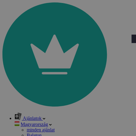
Ajánlatok
Magyarország
minden ajánlat
Balaton