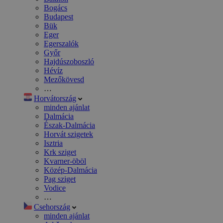
Bogács
Budapest
Bük
Eger
Egerszalók
Győr
Hajdúszoboszló
Hévíz
Mezőkövesd
…
Horvátország
minden ajánlat
Dalmácia
Észak-Dalmácia
Horvát szigetek
Isztria
Krk sziget
Kvarner-öböl
Közép-Dalmácia
Pag sziget
Vodice
…
Csehország
minden ajánlat