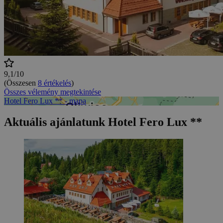
9,1/10
(Összesen
8 értékelés
)
Összes vélemény megtekintése
Hotel Fero Lux ** - mapa
Aktuális ajánlatunk Hotel Fero Lux **