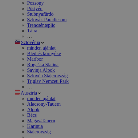
Pozsony
Pöstyén
Stubnyafürdő
Szlovák Paradicsom
Trencsénteplic
Tátra
…
Szlovénia
minden ajánlat
Bled és környéke
Maribor
Rogaška Slatina
Savinja Alpok
Szlovén Stájerország
Triglav Nemzeti Park
…
Ausztria
minden ajánlat
Alacsony-Tauern
Alpok
Bécs
Magas-Tauern
Karintia
Stájerország
…