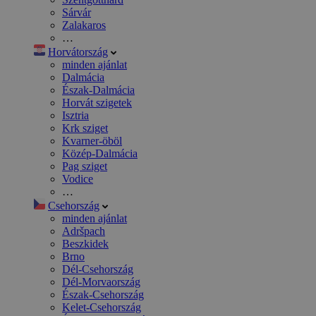
Sárvár
Zalakaros
…
Horvátország
minden ajánlat
Dalmácia
Észak-Dalmácia
Horvát szigetek
Isztria
Krk sziget
Kvarner-öböl
Közép-Dalmácia
Pag sziget
Vodice
…
Csehország
minden ajánlat
Adršpach
Beszkidek
Brno
Dél-Csehország
Dél-Morvaország
Észak-Csehország
Kelet-Csehország