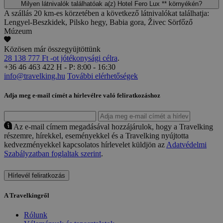
Milyen látnivalók találhatóak a(z) Hotel Fero Lux ** környékén?
A szállás 20 km-es körzetében a következő látnivalókat találhatja:
Lengyel-Beszkidek, Pilsko hegy, Babia gora, Živec Sörfőző
Múzeum
Közösen már összegyüjtöttünk
28 138 777 Ft -ot jótékonysági célra
.
+36 46 463 422
H - P: 8:00 - 16:30
info@travelking.hu
További elérhetőségek
Adja meg e-mail címét a hírlevélre való feliratkozáshoz
Az e-mail címem megadásával hozzájárulok, hogy a Travelking
részemre, hírekkel, eseményekkel és a Travelking nyújtotta
kedvezményekkel kapcsolatos hírlevelet küldjön az
Adatvédelmi
Szabályzatban foglaltak szerint
.
Hírlevél feliratkozás
A Travelkingről
Rólunk