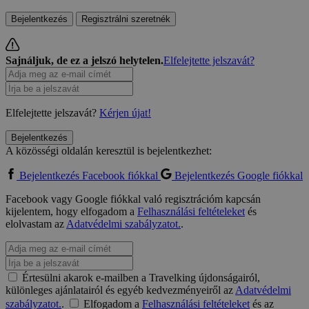
Bejelentkezés
Regisztrálni szeretnék
Sajnáljuk, de ez a jelszó helytelen.
Elfelejtette jelszavát?
Elfelejtette jelszavát?
Kérjen újat!
Bejelentkezés
A közösségi oldalán keresztül is bejelentkezhet:
Bejelentkezés Facebook fiókkal
Bejelentkezés Google fiókkal
Facebook vagy Google fiókkal való regisztrációm kapcsán
kijelentem, hogy elfogadom a
Felhasználási feltételeket
és
elolvastam az
Adatvédelmi szabályzatot.
.
Értesülni akarok e-mailben a Travelking újdonságairól,
különleges ajánlatairól és egyéb kedvezményeiről az
Adatvédelmi
szabályzatot.
.
Elfogadom a
Felhasználási feltételeket
és az