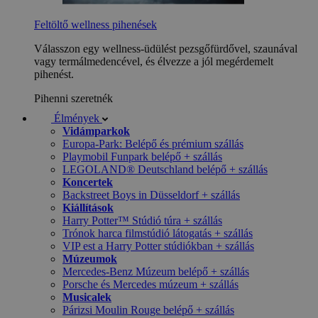
Feltöltő wellness pihenések
Válasszon egy wellness-üdülést pezsgőfürdővel, szaunával
vagy termálmedencével, és élvezze a jól megérdemelt
pihenést.
Pihenni szeretnék
Élmények
Vidámparkok
Europa-Park: Belépő és prémium szállás
Playmobil Funpark belépő + szállás
LEGOLAND® Deutschland belépő + szállás
Koncertek
Backstreet Boys in Düsseldorf + szállás
Kiállítások
Harry Potter™ Stúdió túra + szállás
Trónok harca filmstúdió látogatás + szállás
VIP est a Harry Potter stúdiókban + szállás
Múzeumok
Mercedes-Benz Múzeum belépő + szállás
Porsche és Mercedes múzeum + szállás
Musicalek
Párizsi Moulin Rouge belépő + szállás