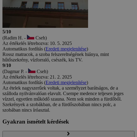
5/10
(Radim H. -
Cseh)
Az értékelés létrehozva: 10. 5. 2025
Automatikus fordítás (
Eredeti megjelenítése
)
Rossz matracok, a szoba felszereltségének hiánya, mint
hűtőszekrény, vízforraló, csészék, kis TV.
9/10
(Dagmar P. -
Cseh)
Az értékelés létrehozva: 21. 2. 2025
Automatikus fordítás (
Eredeti megjelenítése
)
Az ételek nagyszerűek voltak, a személyzet barátságos, de a
szálloda nyilvánvalóan elavult. Csempe medence teljesen jeges
vízzel, egyetlen működő szauna. Nem sok minden a fürdőből.
Szekrények a szobákban, de a fürdőszobában nincs polc, a
szobában nincs íróasztal.
Gyakran ismételt kérdések