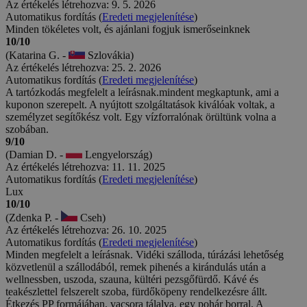
Az értékelés létrehozva: 9. 5. 2026
Automatikus fordítás (
Eredeti megjelenítése
)
Minden tökéletes volt, és ajánlani fogjuk ismerőseinknek
10/10
(Katarina G. -
Szlovákia)
Az értékelés létrehozva: 25. 2. 2026
Automatikus fordítás (
Eredeti megjelenítése
)
A tartózkodás megfelelt a leírásnak.mindent megkaptunk, ami a
kuponon szerepelt. A nyújtott szolgáltatások kiválóak voltak, a
személyzet segítőkész volt. Egy vízforralónak örültünk volna a
szobában.
9/10
(Damian D. -
Lengyelország)
Az értékelés létrehozva: 11. 11. 2025
Automatikus fordítás (
Eredeti megjelenítése
)
Lux
10/10
(Zdenka P. -
Cseh)
Az értékelés létrehozva: 26. 10. 2025
Automatikus fordítás (
Eredeti megjelenítése
)
Minden megfelelt a leírásnak. Vidéki szálloda, túrázási lehetőség
közvetlenül a szállodából, remek pihenés a kirándulás után a
wellnessben, uszoda, szauna, kültéri pezsgőfürdő. Kávé és
teakészlettel felszerelt szoba, fürdőköpeny rendelkezésre állt.
Étkezés PP formájában, vacsora tálalva, egy pohár borral. A