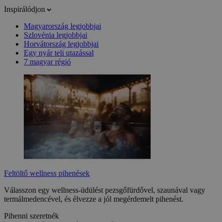
Inspirálódjon
Magyarország legjobbjai
Szlovénia legjobbjai
Horvátország legjobbjai
Egy nyár teli utazással
7 magyar régió
Feltöltő wellness pihenések
Válasszon egy wellness-üdülést pezsgőfürdővel, szaunával vagy
termálmedencével, és élvezze a jól megérdemelt pihenést.
Pihenni szeretnék