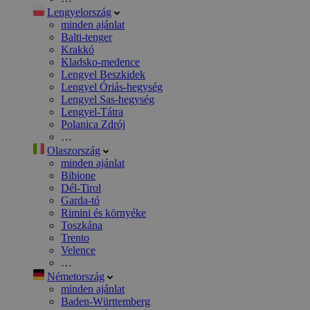
Lengyelország
minden ajánlat
Balti-tenger
Krakkó
Kladsko-medence
Lengyel Beszkidek
Lengyel Óriás-hegység
Lengyel Sas-hegység
Lengyel-Tátra
Polanica Zdrój
…
Olaszország
minden ajánlat
Bibione
Dél-Tirol
Garda-tó
Rimini és környéke
Toszkána
Trento
Velence
…
Németország
minden ajánlat
Baden-Württemberg