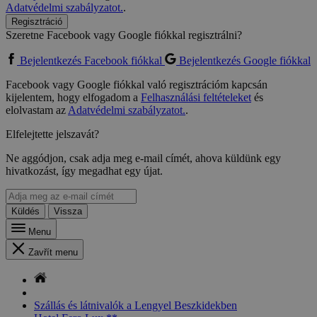
Adatvédelmi szabályzatot.
.
Regisztráció
Szeretne Facebook vagy Google fiókkal regisztrálni?
Bejelentkezés Facebook fiókkal
Bejelentkezés Google fiókkal
Facebook vagy Google fiókkal való regisztrációm kapcsán
kijelentem, hogy elfogadom a
Felhasználási feltételeket
és
elolvastam az
Adatvédelmi szabályzatot.
.
Elfelejtette jelszavát?
Ne aggódjon, csak adja meg e-mail címét, ahova küldünk egy
hivatkozást, így megadhat egy újat.
Küldés
Vissza
Menu
Zavřít menu
Szállás és látnivalók a Lengyel Beszkidekben