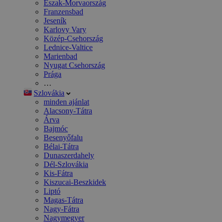
Észak-Morvaország
Franzensbad
Jeseník
Karlovy Vary
Közép-Csehország
Lednice-Valtice
Marienbad
Nyugat Csehország
Prága
…
Szlovákia
minden ajánlat
Alacsony-Tátra
Árva
Bajmóc
Besenyőfalu
Bélai-Tátra
Dunaszerdahely
Dél-Szlovákia
Kis-Fátra
Kiszucai-Beszkidek
Liptó
Magas-Tátra
Nagy-Fátra
Nagymegyer