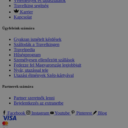
Vélemények és tapasztalatok
Travelking segítség
Karrier
Kapcsolat
Ügyfeleink számára
Gyakran ismételt kérdések
Szállodák a Travelkingen
Travelpedia
Hűségprogram
Személyesen ellenőrzött szállások
Fedezze fel Magyarország legjobbjait
Nyár, utazással tele
Utazási élmények Szép-kártyával
Partnerek számára
Partner szeretnék lenni
Bejelentkezés az extranetbe
Facebook
Instagram
Youtube
Pinterest
Blog