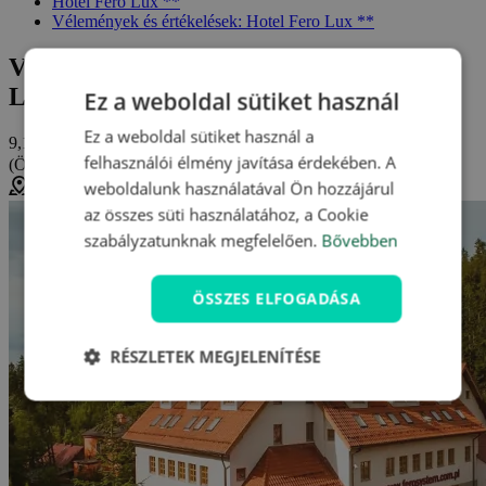
Hotel Fero Lux **
Vélemények és értékelések: Hotel Fero Lux **
Vélemények és értékelések: Hotel Fero
Lux ** (Lengyel Beszkidek)
Ez a weboldal sütiket használ
Ez a weboldal sütiket használ a
9,1/10
felhasználói élmény javítása érdekében. A
(Összesen
8 értékelés
)
nagyon jó
weboldalunk használatával Ön hozzájárul
Korbielów, Lengyelország (
Térkép megjelenítése
)
az összes süti használatához, a Cookie
szabályzatunknak megfelelően.
Bővebben
ÖSSZES ELFOGADÁSA
RÉSZLETEK MEGJELENÍTÉSE