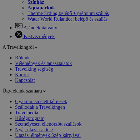
Színház
Aquaparkok
Therme Erding belépő + prémium szállás
Water World Rulantica: belépő és szállás
Ajándékutalvány
Kedvezmények
A Travelkingről
Rólunk
Vélemények és tapasztalatok
Travelking segítség
Karrier
Kapcsolat
Ügyfeleink számára
Gyakran ismételt kérdések
Szállodák a Travelkingen
Travelpedia
Hűségprogram
Személyesen ellenőrzött szállások
Nyár, utazással tele
Utazási élmények Szép-kártyával