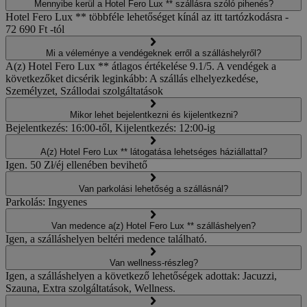
Mennyibe kerül a Hotel Fero Lux ** szállásra szóló pihenés?
Hotel Fero Lux ** többféle lehetőséget kínál az itt tartózkodásra -
72 690 Ft -tól
Mi a véleménye a vendégeknek erről a szálláshelyről?
A(z) Hotel Fero Lux ** átlagos értékelése 9.1/5. A vendégek a
következőket dicsérik leginkább: A szállás elhelyezkedése,
Személyzet, Szállodai szolgáltatások
Mikor lehet bejelentkezni és kijelentkezni?
Bejelentkezés: 16:00-től, Kijelentkezés: 12:00-ig
A(z) Hotel Fero Lux ** látogatása lehetséges háziállattal?
Igen. 50 Zł/éj ellenében bevihető
Van parkolási lehetőség a szállásnál?
Parkolás: Ingyenes
Van medence a(z) Hotel Fero Lux ** szálláshelyen?
Igen, a szálláshelyen beltéri medence található.
Van wellness-részleg?
Igen, a szálláshelyen a következő lehetőségek adottak: Jacuzzi,
Szauna, Extra szolgáltatások, Wellness.