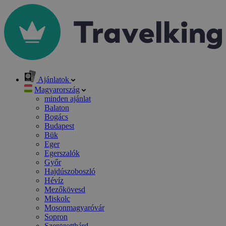
Ajánlatok
Magyarország
minden ajánlat
Balaton
Bogács
Budapest
Bük
Eger
Egerszalók
Győr
Hajdúszoboszló
Hévíz
Mezőkövesd
Miskolc
Mosonmagyaróvár
Sopron
Szentgotthárd