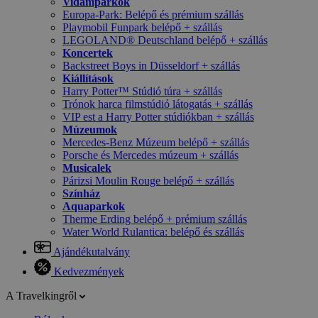
Vidámparkok
Europa-Park: Belépő és prémium szállás
Playmobil Funpark belépő + szállás
LEGOLAND® Deutschland belépő + szállás
Koncertek
Backstreet Boys in Düsseldorf + szállás
Kiállítások
Harry Potter™ Stúdió túra + szállás
Trónok harca filmstúdió látogatás + szállás
VIP est a Harry Potter stúdiókban + szállás
Múzeumok
Mercedes-Benz Múzeum belépő + szállás
Porsche és Mercedes múzeum + szállás
Musicalek
Párizsi Moulin Rouge belépő + szállás
Színház
Aquaparkok
Therme Erding belépő + prémium szállás
Water World Rulantica: belépő és szállás
Ajándékutalvány
Kedvezmények
A Travelkingről