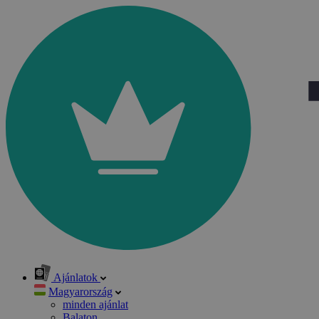
Ajánlatok
Magyarország
minden ajánlat
Balaton