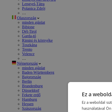
Lengyel-Tátra
Polanica Zdrój
…
Olaszország
minden ajánlat
Bibione
Dél-Tirol
Garda-tó
Rimini és környéke
Toszkána
Trento
Velence
…
Németország
minden ajánlat
Baden-Württemberg
Bajorország
Berlin
Brandenburg
Düsseldorf
Ez a webolda
Fekete erdő
Hamburg
Ez a weboldal süt
Hessen
használatával Ön 
Szászország