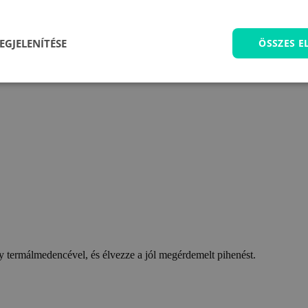
EGJELENÍTÉSE
ÖSSZES 
 termálmedencével, és élvezze a jól megérdemelt pihenést.