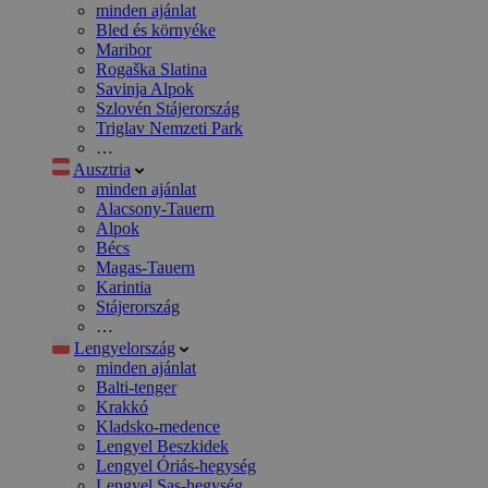
minden ajánlat
Bled és környéke
Maribor
Rogaška Slatina
Savinja Alpok
Szlovén Stájerország
Triglav Nemzeti Park
…
Ausztria
minden ajánlat
Alacsony-Tauern
Alpok
Bécs
Magas-Tauern
Karintia
Stájerország
…
Lengyelország
minden ajánlat
Balti-tenger
Krakkó
Kladsko-medence
Lengyel Beszkidek
Lengyel Óriás-hegység
Lengyel Sas-hegység