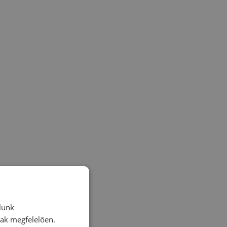
lunk
nak megfelelően.