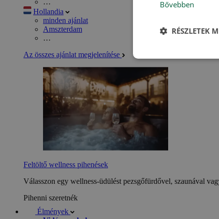
…
Bővebben
Hollandia
minden ajánlat
Amszterdam
RÉSZLETEK M
…
Az összes ajánlat megjelenítése
Feltöltő wellness pihenések
Válasszon egy wellness-üdülést pezsgőfürdővel, szaunával vagy
Pihenni szeretnék
Élmények