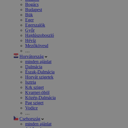
Bogács
Budapest
Bük
Eger
Egerszalók
Győr
Hajdúszoboszló
Hévíz
Mezőkövesd
…
Horvátország
minden ajánlat
Dalmácia
Észak-Dalmácia
Horvát szigetek
Isztria
Krk sziget
Kvarner-öböl
Közép-Dalmácia
Pag sziget
Vodice
…
Csehország
minden ajánlat