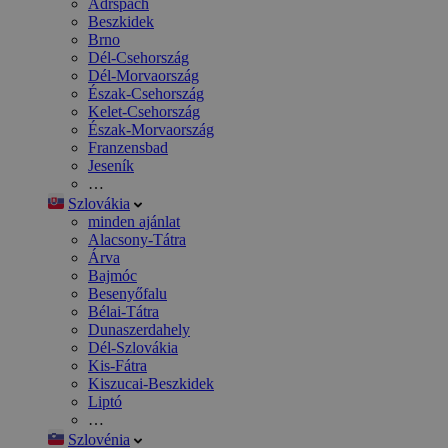
Adršpach
Beszkidek
Brno
Dél-Csehország
Dél-Morvaország
Észak-Csehország
Kelet-Csehország
Észak-Morvaország
Franzensbad
Jeseník
…
Szlovákia
minden ajánlat
Alacsony-Tátra
Árva
Bajmóc
Besenyőfalu
Bélai-Tátra
Dunaszerdahely
Dél-Szlovákia
Kis-Fátra
Kiszucai-Beszkidek
Liptó
…
Szlovénia