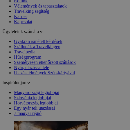
Rólunk
Vélemények és tapasztalatok
Travelking segítség
Karrier
Kapcsolat
Ügyfeleink számára
Gyakran ismételt kérdések
Szállodák a Travelkingen
Travelpedia
Hűségprogram
Személyesen ellenőrzött szállások
Nyár, utazással tele
Utazási élmények Szép-kártyával
Inspirálódjon
Magyarország legjobbjai
Szlovénia legjobbjai
Horvátország legjobbjai
Egy nyár teli utazással
7 magyar régió