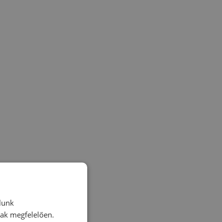
lunk
nak megfelelően.