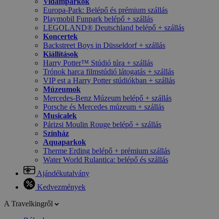
Vidámparkok
Europa-Park: Belépő és prémium szállás
Playmobil Funpark belépő + szállás
LEGOLAND® Deutschland belépő + szállás
Koncertek
Backstreet Boys in Düsseldorf + szállás
Kiállítások
Harry Potter™ Stúdió túra + szállás
Trónok harca filmstúdió látogatás + szállás
VIP est a Harry Potter stúdiókban + szállás
Múzeumok
Mercedes-Benz Múzeum belépő + szállás
Porsche és Mercedes múzeum + szállás
Musicalek
Párizsi Moulin Rouge belépő + szállás
Színház
Aquaparkok
Therme Erding belépő + prémium szállás
Water World Rulantica: belépő és szállás
Ajándékutalvány
Kedvezmények
A Travelkingről