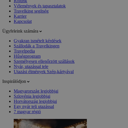
Rólunk
Vélemények és tapasztalatok
Travelking segítség
Karrier
Kapcsolat
Ügyfeleink számára
Gyakran ismételt kérdések
Szállodák a Travelkingen
Travelpedia
Hűségprogram
Személyesen ellenőrzött szállások
Nyár, utazással tele
Utazási élmények Szép-kártyával
Inspirálódjon
Magyarország legjobbjai
Szlovénia legjobbjai
Horvátország legjobbjai
Egy nyár teli utazással
7 magyar régió