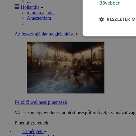
…
Bővebben
Hollandia
minden ajánlat
Amszterdam
RÉSZLETEK M
…
Az összes ajánlat megjelenítése
Feltöltő wellness pihenések
Válasszon egy wellness-üdülést pezsgőfürdővel, szaunával vagy
Pihenni szeretnék
Élmények