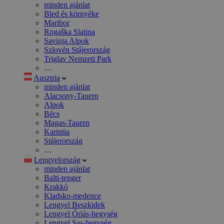
minden ajánlat
Bled és környéke
Maribor
Rogaška Slatina
Savinja Alpok
Szlovén Stájerország
Triglav Nemzeti Park
…
Ausztria
minden ajánlat
Alacsony-Tauern
Alpok
Bécs
Magas-Tauern
Karintia
Stájerország
…
Lengyelország
minden ajánlat
Balti-tenger
Krakkó
Kladsko-medence
Lengyel Beszkidek
Lengyel Óriás-hegység
Lengyel Sas-hegység