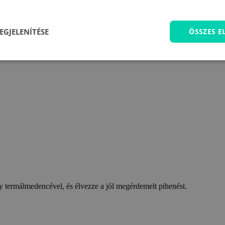
EGJELENÍTÉSE
ÖSSZES 
 termálmedencével, és élvezze a jól megérdemelt pihenést.