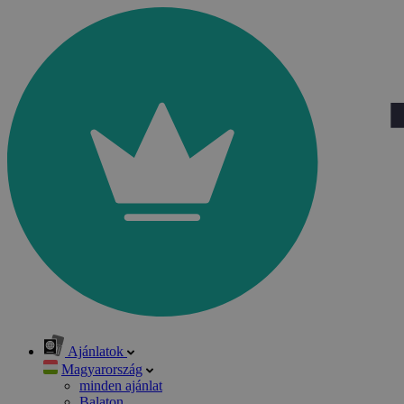
Ajánlatok
Magyarország
minden ajánlat
Balaton