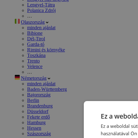
Lengyel-Tátra
Polanica Zdrój
…
Olaszország
minden ajánlat
Bibione
Dél-Tirol
Garda-tó
Rimini és környéke
Toszkána
Trento
Velence
…
Németország
minden ajánlat
Baden-Württemberg
Bajorország
Berlin
Brandenburg
Düsseldorf
Ez a webolda
Fekete erdő
Hamburg
Ez a weboldal süt
Hessen
használatával Ön 
Szászország