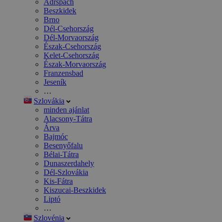
Adršpach
Beszkidek
Brno
Dél-Csehország
Dél-Morvaország
Észak-Csehország
Kelet-Csehország
Észak-Morvaország
Franzensbad
Jeseník
…
Szlovákia
minden ajánlat
Alacsony-Tátra
Árva
Bajmóc
Besenyőfalu
Bélai-Tátra
Dunaszerdahely
Dél-Szlovákia
Kis-Fátra
Kiszucai-Beszkidek
Liptó
…
Szlovénia