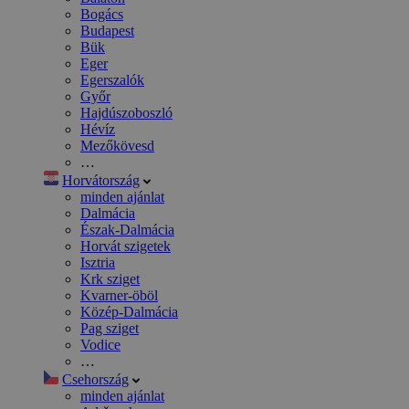
Bogács
Budapest
Bük
Eger
Egerszalók
Győr
Hajdúszoboszló
Hévíz
Mezőkövesd
…
Horvátország
minden ajánlat
Dalmácia
Észak-Dalmácia
Horvát szigetek
Isztria
Krk sziget
Kvarner-öböl
Közép-Dalmácia
Pag sziget
Vodice
…
Csehország
minden ajánlat