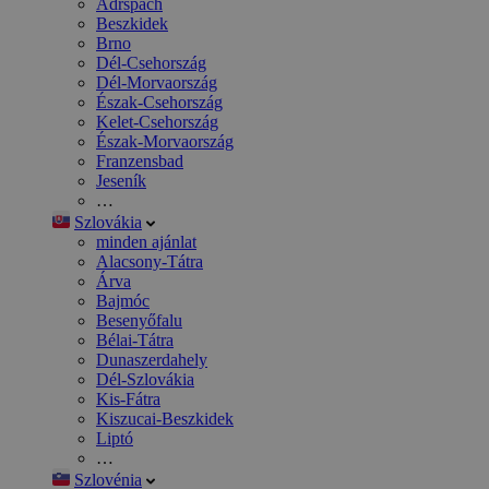
Adršpach
Beszkidek
Brno
Dél-Csehország
Dél-Morvaország
Észak-Csehország
Kelet-Csehország
Észak-Morvaország
Franzensbad
Jeseník
…
Szlovákia
minden ajánlat
Alacsony-Tátra
Árva
Bajmóc
Besenyőfalu
Bélai-Tátra
Dunaszerdahely
Dél-Szlovákia
Kis-Fátra
Kiszucai-Beszkidek
Liptó
…
Szlovénia