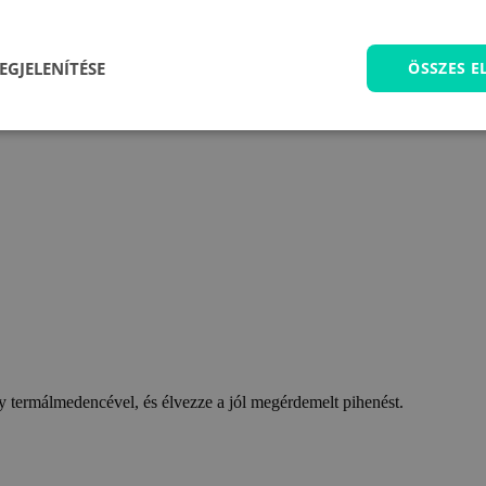
EGJELENÍTÉSE
ÖSSZES 
 termálmedencével, és élvezze a jól megérdemelt pihenést.