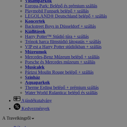
Vidámparkok
Europa-Park: Belépő és prémium szállás
Playmobil Funpark belépő + szállás
LEGOLAND® Deutschland belépő + szállás
Koncertek
Backstreet Boys in Düsseldorf + szállás
Kiállítások
Harry Potter™ Stúdió túra + szállás
Trónok harca filmstúdió látogatás + szállás
VIP est a Harry Potter stúdiókban + szállás
Múzeumok
Mercedes-Benz Múzeum belépő + szállás
Porsche és Mercedes múzeum + szállás
Musicalek
Párizsi Moulin Rouge belépő + szállás
Színház
Aquaparkok
Therme Erding belépő + prémium szállás
Water World Rulantica: belépő és szállás
Ajándékutalvány
Kedvezmények
A Travelkingről