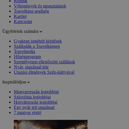
Rólunk
Vélemények és tapasztalatok
Travelking segítség
Karrier
Kapcsolat
Ügyfeleink számára
Gyakran ismételt kérdések
Szállodák a Travelkingen
Travelpedia
Hűségprogram
Személyesen ellenőrzött szállások
Nyár, utazással tele
Utazási élmények Szép-kártyával
Inspirálódjon
Magyarország legjobbjai
Szlovénia legjobbjai
Horvátország legjobbjai
Egy nyár teli utazással
7 magyar régió