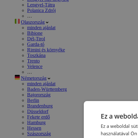
Lengyel-Tátra
Polanica Zdrój
…
Olaszország
minden ajánlat
Bibione
Dél-Tirol
Garda-tó
Rimini és környéke
Toszkána
Trento
Velence
…
Németország
minden ajánlat
Baden-Württemberg
Bajorország
Berlin
Brandenburg
Düsseldorf
Ez a webolda
Fekete erdő
Hamburg
Ez a weboldal süt
Hessen
használatával Ön 
Szászország