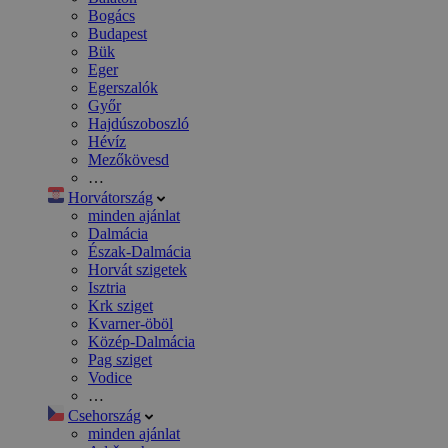
Bogács
Budapest
Bük
Eger
Egerszalók
Győr
Hajdúszoboszló
Hévíz
Mezőkövesd
…
Horvátország
minden ajánlat
Dalmácia
Észak-Dalmácia
Horvát szigetek
Isztria
Krk sziget
Kvarner-öböl
Közép-Dalmácia
Pag sziget
Vodice
…
Csehország
minden ajánlat