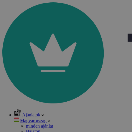
Ajánlatok
Magyarország
minden ajánlat
Balaton