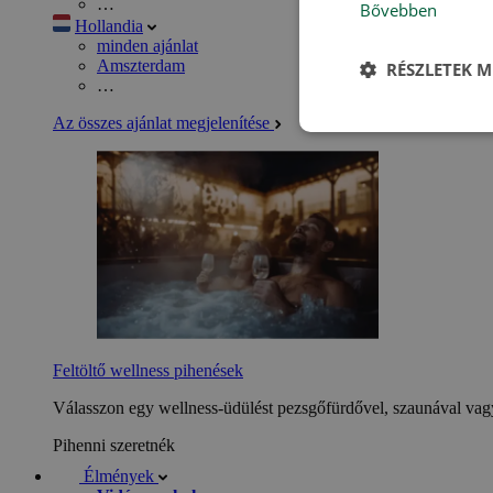
…
Bővebben
Hollandia
minden ajánlat
Amszterdam
RÉSZLETEK M
…
Az összes ajánlat megjelenítése
Feltöltő wellness pihenések
Válasszon egy wellness-üdülést pezsgőfürdővel, szaunával vagy
Pihenni szeretnék
Élmények