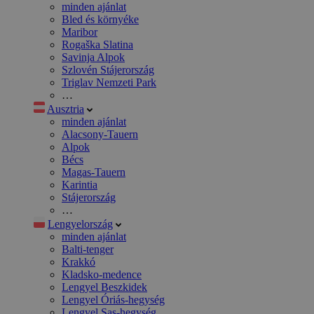
minden ajánlat
Bled és környéke
Maribor
Rogaška Slatina
Savinja Alpok
Szlovén Stájerország
Triglav Nemzeti Park
…
Ausztria
minden ajánlat
Alacsony-Tauern
Alpok
Bécs
Magas-Tauern
Karintia
Stájerország
…
Lengyelország
minden ajánlat
Balti-tenger
Krakkó
Kladsko-medence
Lengyel Beszkidek
Lengyel Óriás-hegység
Lengyel Sas-hegység