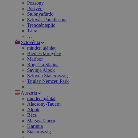
Pozsony
Pöstyén
Stubnyafürdő
Szlovák Paradicsom
Trencsénteplic
Tátra
…
Szlovénia
minden ajánlat
Bled és környéke
Maribor
Rogaška Slatina
Savinja Alpok
Szlovén Stájerország
Triglav Nemzeti Park
…
Ausztria
minden ajánlat
Alacsony-Tauern
Alpok
Bécs
Magas-Tauern
Karintia
Stájerország
…