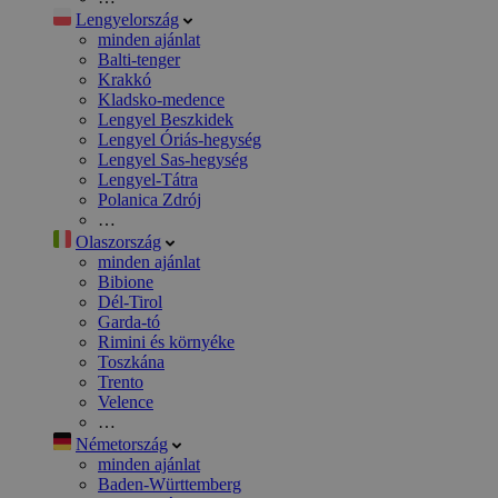
Lengyelország
minden ajánlat
Balti-tenger
Krakkó
Kladsko-medence
Lengyel Beszkidek
Lengyel Óriás-hegység
Lengyel Sas-hegység
Lengyel-Tátra
Polanica Zdrój
…
Olaszország
minden ajánlat
Bibione
Dél-Tirol
Garda-tó
Rimini és környéke
Toszkána
Trento
Velence
…
Németország
minden ajánlat
Baden-Württemberg