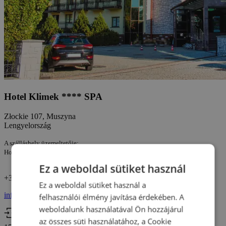
Hotel Klimek **** SPA
Złockie 107, Muszyna
Lengyelország
A szálláshely üzemeltetője:
Hotel Klimek SPA Spółka Komandytowa Cégjegyzékszám: 120555699
Ez a weboldal sütiket használ
+36 46 463 422
Ez a weboldal sütiket használ a
info@travelking.hu
felhasználói élmény javítása érdekében. A
weboldalunk használatával Ön hozzájárul
Bejelentkezés
az összes süti használatához, a Cookie