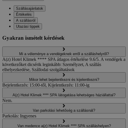
Szállásajánlatok
Értékelés
A szállásról
Utazási tippek
Gyakran ismételt kérdések
Mi a véleménye a vendégeknek erről a szálláshelyről?
A(z) Hotel Klimek **** SPA átlagos értékelése 9.6/5. A vendégek a
következőket dicsérik leginkább: Személyzet, A szállás
elhelyezkedése, Szállodai szolgáltatások
Mikor lehet bejelentkezni és kijelentkezni?
Bejelentkezés: 15:00-től, Kijelentkezés: 11:00-ig
A(z) Hotel Klimek **** SPA látogatása lehetséges háziállattal?
Nem.
Van parkolási lehetőség a szállásnál?
Parkolás: Ingyenes
Van medence a(z) Hotel Klimek **** SPA szálláshelyen?