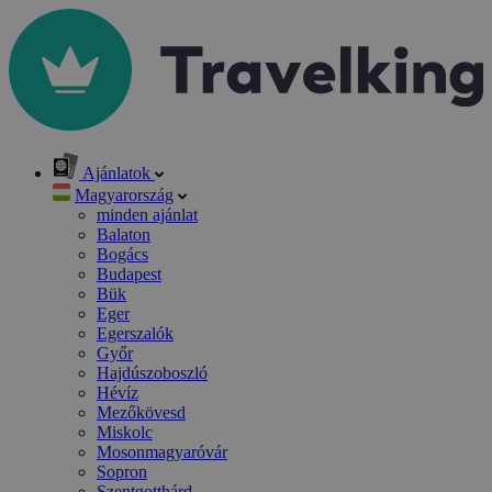
Ajánlatok
Magyarország
minden ajánlat
Balaton
Bogács
Budapest
Bük
Eger
Egerszalók
Győr
Hajdúszoboszló
Hévíz
Mezőkövesd
Miskolc
Mosonmagyaróvár
Sopron
Szentgotthárd