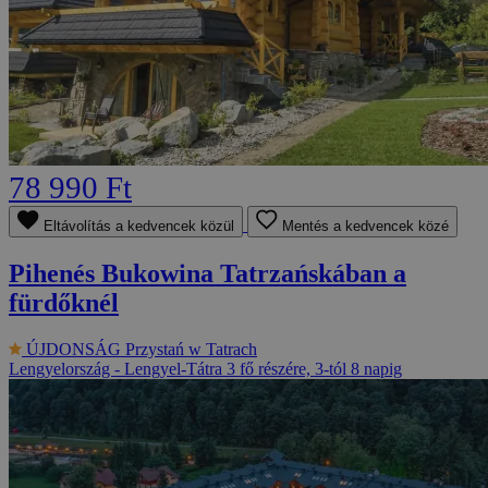
78 990 Ft
Eltávolítás a kedvencek közül
Mentés a kedvencek közé
Pihenés Bukowina Tatrzańskában a
fürdőknél
ÚJDONSÁG
Przystań w Tatrach
Lengyelország - Lengyel-Tátra
3 fő részére, 3-tól 8 napig