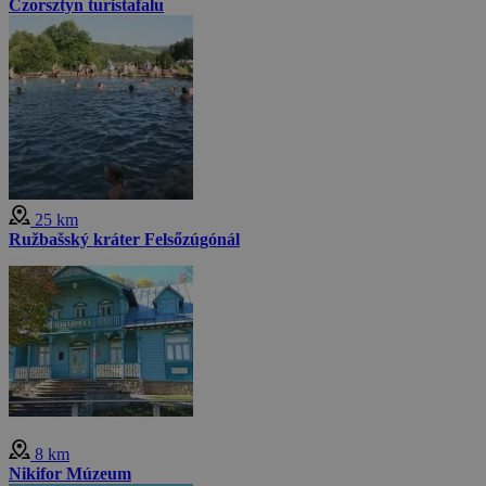
Czorsztyn turistafalu
25 km
Ružbašský kráter Felsőzúgónál
8 km
Nikifor Múzeum