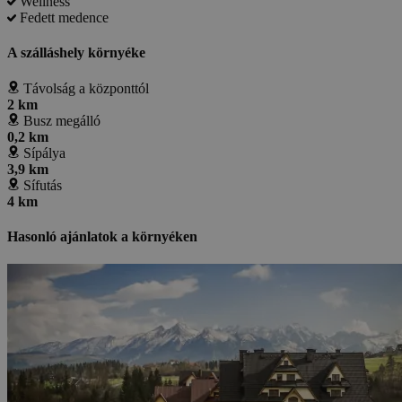
Wellness
Fedett medence
A szálláshely környéke
Távolság a központtól
2 km
Busz megálló
0,2 km
Sípálya
3,9 km
Sífutás
4 km
Hasonló ajánlatok a környéken