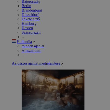
Bajorország
Berlin
Brandenburg
Düsseldorf
Fekete erdő
Hamburg
Hessen
Szászország
…
Hollandia
minden ajánlat
Amszterdam
…
Az összes ajánlat megjelenítése