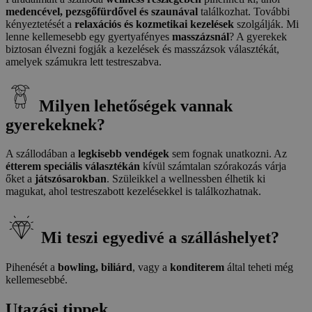
medencével, pezsgőfürdővel és szaunával
találkozhat. További
kényeztetését a
relaxációs és kozmetikai kezelések
szolgálják. Mi
lenne kellemesebb egy gyertyafényes
masszázsnál
? A gyerekek
biztosan élvezni fogják a kezelések és masszázsok választékát,
amelyek számukra lett testreszabva.
Milyen lehetőségek vannak
gyerekeknek?
A szállodában a
legkisebb vendégek
sem fognak unatkozni. Az
étterem speciális választékán
kívül számtalan szórakozás várja
őket a
játszósarokban
. Szüleikkel a wellnessben élhetik ki
magukat, ahol testreszabott kezelésekkel is találkozhatnak.
Mi teszi egyedivé a szálláshelyet?
Pihenését a
bowling, biliárd
, vagy a
konditerem
által teheti még
kellemesebbé.
Utazási tippek