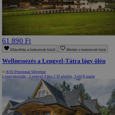
61 890 Ft
Eltávolítás a kedvencek közül
Mentés a kedvencek közé
Wellnessezés a Lengyel-Tátra lágy ölén
8/10
Pensjonat Silverton
Lengyelország - Lengyel-Tátra
2 fő részére, 3-tól 8 napig