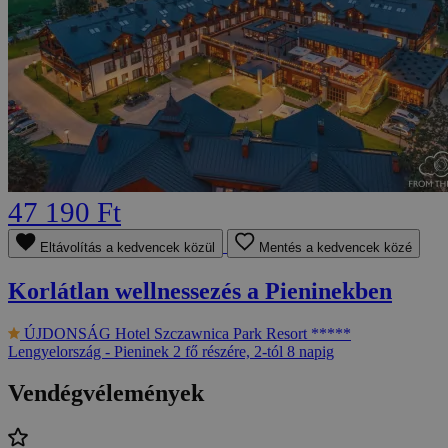
47 190 Ft
Eltávolítás a kedvencek közül
Mentés a kedvencek közé
Korlátlan wellnessezés a Pieninekben
ÚJDONSÁG
Hotel Szczawnica Park Resort *****
Lengyelország - Pieninek
2 fő részére, 2-tól 8 napig
Vendégvélemények