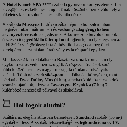
A
Hotel Klimek SPA ****
szálloda gyönyörű környezetének, friss
levegőjének és kellemes hangulatának köszönhetően kiváló hely a
tökéletes kikapcsolódásra és aktív pihenésre.
A szálloda
Muszyna
fürdővárosában épült, ahol kalciumban,
magnéziumban, nátriumban és vasban gazdag
gyógyhatású
ásványvízforrások
cserjedeznek. A környező elbűvölő dombok
összesen
6 egyedülálló fatemplomot
rejtenek, amelyek egyben az
UNESCO világörökség listáját bővítik. Látogassa meg őket
kerékpáron a számtalan túraösvény és kerékpárút egyikén.
Mindössze 2 km-re található a
Baszta várának
romjai, amely
egykor a város védelmére szolgált. A régészeti ásatások során
többek között cseh és magyarországi kerámiamaradványokat
találtak. Több népszerű
síközpont
is található a környéken, mint
például a
Dwie Doliny Mus
(4 km), amelyet különösen családok
számára ajánlunk, illetve a
Jaworzyna Krynicka
(7 km) 7
különböző nehézségű pályával és síiskolával.
Hol fogok aludni?
Szállása az elegáns stílusban berendezett
Standard
szobák (16 m²)
egyikében lesz. A szobák felszereltségéhez
légkondicionáló, TV,