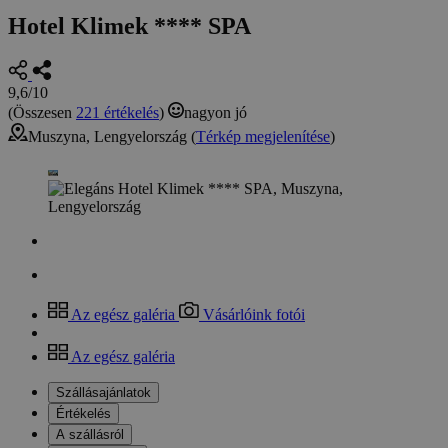
Hotel Klimek **** SPA
9,6/10
(Összesen
221 értékelés
)
nagyon jó
Muszyna, Lengyelország (
Térkép megjelenítése
)
Az egész galéria
Vásárlóink fotói
Az egész galéria
Szállásajánlatok
Értékelés
A szállásról