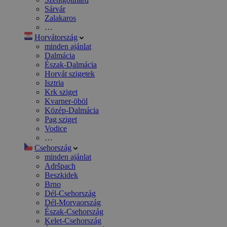
Sárvár
Zalakaros
…
Horvátország
minden ajánlat
Dalmácia
Észak-Dalmácia
Horvát szigetek
Isztria
Krk sziget
Kvarner-öböl
Közép-Dalmácia
Pag sziget
Vodice
…
Csehország
minden ajánlat
Adršpach
Beszkidek
Brno
Dél-Csehország
Dél-Morvaország
Észak-Csehország
Kelet-Csehország