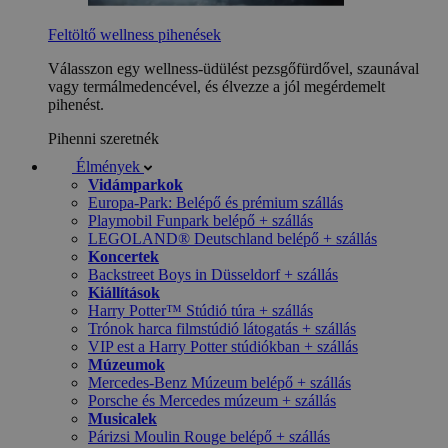
Feltöltő wellness pihenések
Válasszon egy wellness-üdülést pezsgőfürdővel, szaunával
vagy termálmedencével, és élvezze a jól megérdemelt
pihenést.
Pihenni szeretnék
Élmények
Vidámparkok
Europa-Park: Belépő és prémium szállás
Playmobil Funpark belépő + szállás
LEGOLAND® Deutschland belépő + szállás
Koncertek
Backstreet Boys in Düsseldorf + szállás
Kiállítások
Harry Potter™ Stúdió túra + szállás
Trónok harca filmstúdió látogatás + szállás
VIP est a Harry Potter stúdiókban + szállás
Múzeumok
Mercedes-Benz Múzeum belépő + szállás
Porsche és Mercedes múzeum + szállás
Musicalek
Párizsi Moulin Rouge belépő + szállás