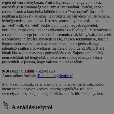
régen túl van a fénykorán. Ami a legrosszabb, vagy volt, az az
abszolút gusztustalanság volt, ami a "vacsoránál" történt, ahol a
recepciósunk a kunyhóba küldött minket "vacsorázni" (lásd a 3.
pontban a képeket). Koszos, letörölgetetlen tányérok voltak koszos,
letörölgetetlen asztalokon. Koszos, poros tányérok voltak ott, ahol
az "étel" volt. Az "étel" büdös volt, hideg. legyek repkedtek
körülötte, majd csak undor és öklendezés a látványtól. Visszatérve a
recepcióra a recepciós nem csinált semmit, csak kifogásokat keresett
a személyzet hiányára, hihetetlen! De, éhesen feküdtünk le, talán a
legrosszabb érzéssel, amit az ember érez, ha megérkezik egy
pihentető szállásra. A wellness megfelelő volt, de az 50EUR-ért
kínált klasszikus masszázs gúnyolódás volt. Sajnos a mi hibánk,
nem értettünk jól lengyelül, amikor a recepciós elmagyarázta a
procedúrát. Ajánlom, hogy válasszunk más szállást.
9/10
(Jozef C.) (
- Szlovákia)
Automatikus fordítás (
Eredeti megjelenítése
)
Már 3-szor voltunk, az ár-érték arány határozottan kiváló. Külön
kiemelném a nagyon kedves, mindig segítőkész szállodai
személyzetet és az új puha új törölközőket és fürdőköpenyeket.
A szálláshelyről