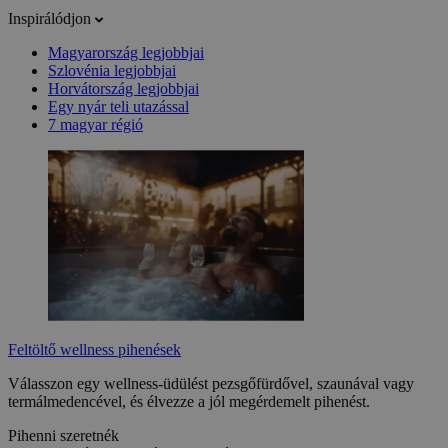
Inspirálódjon
Magyarország legjobbjai
Szlovénia legjobbjai
Horvátország legjobbjai
Egy nyár teli utazással
7 magyar régió
Feltöltő wellness pihenések
Válasszon egy wellness-üdülést pezsgőfürdővel, szaunával vagy
termálmedencével, és élvezze a jól megérdemelt pihenést.
Pihenni szeretnék