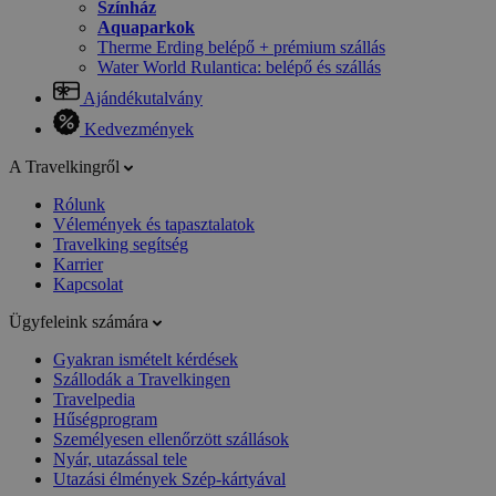
Színház
Aquaparkok
Therme Erding belépő + prémium szállás
Water World Rulantica: belépő és szállás
Ajándékutalvány
Kedvezmények
A Travelkingről
Rólunk
Vélemények és tapasztalatok
Travelking segítség
Karrier
Kapcsolat
Ügyfeleink számára
Gyakran ismételt kérdések
Szállodák a Travelkingen
Travelpedia
Hűségprogram
Személyesen ellenőrzött szállások
Nyár, utazással tele
Utazási élmények Szép-kártyával