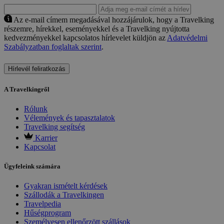
Az e-mail címem megadásával hozzájárulok, hogy a Travelking
részemre, hírekkel, eseményekkel és a Travelking nyújtotta
kedvezményekkel kapcsolatos hírlevelet küldjön az
Adatvédelmi
Szabályzatban foglaltak szerint
.
Hírlevél feliratkozás
A Travelkingről
Rólunk
Vélemények és tapasztalatok
Travelking segítség
Karrier
Kapcsolat
Ügyfeleink számára
Gyakran ismételt kérdések
Szállodák a Travelkingen
Travelpedia
Hűségprogram
Személyesen ellenőrzött szállások