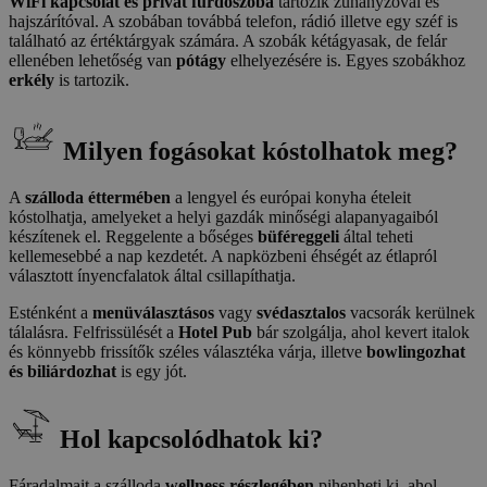
WiFi kapcsolat és privát fürdőszoba
tartozik zuhanyzóval és
hajszárítóval. A szobában továbbá telefon, rádió illetve egy széf is
található az értéktárgyak számára. A szobák kétágyasak, de felár
ellenében lehetőség van
pótágy
elhelyezésére is. Egyes szobákhoz
erkély
is tartozik.
Milyen fogásokat kóstolhatok meg?
A
szálloda éttermében
a lengyel és európai konyha ételeit
kóstolhatja, amelyeket a helyi gazdák minőségi alapanyagaiból
készítenek el. Reggelente a bőséges
büféreggeli
által teheti
kellemesebbé a nap kezdetét. A napközbeni éhségét az étlapról
választott ínyencfalatok által csillapíthatja.
Esténként a
menüválasztásos
vagy
svédasztalos
vacsorák kerülnek
tálalásra. Felfrissülését a
Hotel Pub
bár szolgálja, ahol kevert italok
és könnyebb frissítők széles választéka várja, illetve
bowlingozhat
és biliárdozhat
is egy jót.
Hol kapcsolódhatok ki?
Fáradalmait a szálloda
wellness részlegében
pihenheti ki, ahol