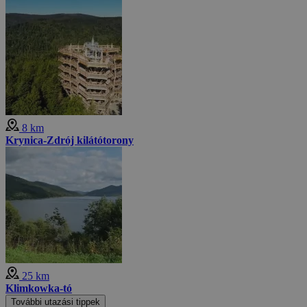
8 km
Krynica-Zdrój kilátótorony
25 km
Klimkowka-tó
További utazási tippek