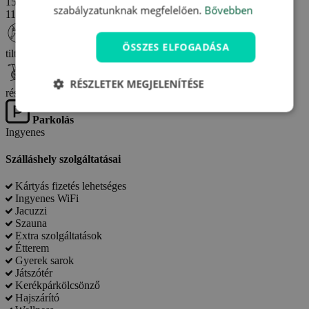
15:00-től
Kijelentkezés
szabályzatunknak megfelelően.
Bővebben
11:00-ig
Háziállat
ÖSSZES ELFOGADÁSA
tiltott
Akadálymentesség
RÉSZLETEK MEGJELENÍTÉSE
részlegesen akadálymentes
Parkolás
Ingyenes
Szálláshely szolgáltatásai
Kártyás fizetés lehetséges
Ingyenes WiFi
Jacuzzi
Szauna
Extra szolgáltatások
Étterem
Gyerek sarok
Játszótér
Kerékpárkölcsönző
Hajszárító