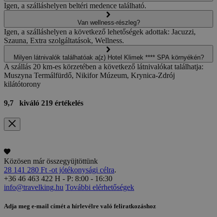
Igen, a szálláshelyen beltéri medence található.
Van wellness-részleg?
Igen, a szálláshelyen a következő lehetőségek adottak: Jacuzzi,
Szauna, Extra szolgáltatások, Wellness.
Milyen látnivalók találhatóak a(z) Hotel Klimek **** SPA környékén?
A szállás 20 km-es körzetében a következő látnivalókat találhatja:
Muszyna Termálfürdő, Nikifor Múzeum, Krynica-Zdrój
kilátótorony
9,7
kiváló
219 értékelés
Közösen már összegyüjtöttünk
28 141 280 Ft -ot jótékonysági célra
.
+36 46 463 422
H - P: 8:00 - 16:30
info@travelking.hu
További elérhetőségek
Adja meg e-mail címét a hírlevélre való feliratkozáshoz