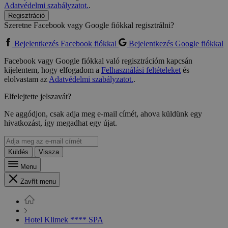
Adatvédelmi szabályzatot.
.
Regisztráció
Szeretne Facebook vagy Google fiókkal regisztrálni?
Bejelentkezés Facebook fiókkal
Bejelentkezés Google fiókkal
Facebook vagy Google fiókkal való regisztrációm kapcsán
kijelentem, hogy elfogadom a
Felhasználási feltételeket
és
elolvastam az
Adatvédelmi szabályzatot.
.
Elfelejtette jelszavát?
Ne aggódjon, csak adja meg e-mail címét, ahova küldünk egy
hivatkozást, így megadhat egy újat.
Küldés
Vissza
Menu
Zavřít menu
Hotel Klimek **** SPA