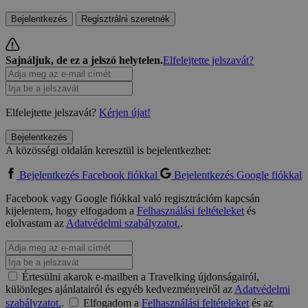
Bejelentkezés
Regisztrálni szeretnék
Sajnáljuk, de ez a jelszó helytelen.
Elfelejtette jelszavát?
Elfelejtette jelszavát?
Kérjen újat!
Bejelentkezés
A közösségi oldalán keresztül is bejelentkezhet:
Bejelentkezés Facebook fiókkal
Bejelentkezés Google fiókkal
Facebook vagy Google fiókkal való regisztrációm kapcsán
kijelentem, hogy elfogadom a
Felhasználási feltételeket
és
elolvastam az
Adatvédelmi szabályzatot.
.
Értesülni akarok e-mailben a Travelking újdonságairól,
különleges ajánlatairól és egyéb kedvezményeiről az
Adatvédelmi
szabályzatot.
.
Elfogadom a
Felhasználási feltételeket
és az