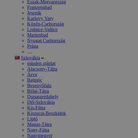
Észak-Morvaország
Franzensbad
Jeseník
Karlovy Vary
Közép-Csehország
Lednice-Valtice
Marienbad
Nyugat Csehország
Prága
…
Szlovákia
minden ajánlat
Alacsony-Tátra
Árva
Bajmóc
Besenyőfalu
Bélai-Tátra
Dunaszerdahely
Dél-Szlovákia
Kis-Fátra
Kiszucai-Beszkidek
Liptó
Magas-Tátra
Nagy-Fátra
Nagymegyer