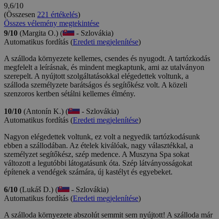
9,6/10
(Összesen
221 értékelés
)
Összes vélemény megtekintése
9/10
(Margita O.) (
- Szlovákia)
Automatikus fordítás (
Eredeti megjelenítése
)
A szálloda környezete kellemes, csendes és nyugodt. A tartózkodás
megfelelt a leírásnak, és mindent megkaptunk, ami az utalványon
szerepelt. A nyújtott szolgáltatásokkal elégedettek voltunk, a
szálloda személyzete barátságos és segítőkész volt. A közeli
szenzoros kertben sétálni kellemes élmény.
10/10
(Antonín K.) (
- Szlovákia)
Automatikus fordítás (
Eredeti megjelenítése
)
Nagyon elégedettek voltunk, ez volt a negyedik tartózkodásunk
ebben a szállodában. Az ételek kiválóak, nagy választékkal, a
személyzet segítőkész, szép medence. A Muszyna Spa sokat
változott a legutóbbi látogatásunk óta. Szép látványosságokat
építenek a vendégek számára, új kastélyt és egyebeket.
6/10
(Lukáš D.) (
- Szlovákia)
Automatikus fordítás (
Eredeti megjelenítése
)
A szálloda környezete abszolút semmit sem nyújtott! A szálloda már