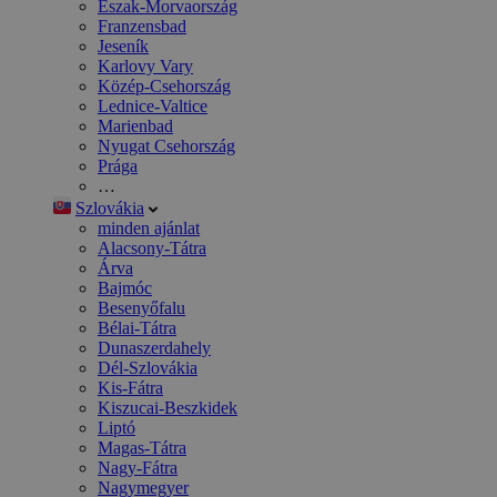
Észak-Morvaország
Franzensbad
Jeseník
Karlovy Vary
Közép-Csehország
Lednice-Valtice
Marienbad
Nyugat Csehország
Prága
…
Szlovákia
minden ajánlat
Alacsony-Tátra
Árva
Bajmóc
Besenyőfalu
Bélai-Tátra
Dunaszerdahely
Dél-Szlovákia
Kis-Fátra
Kiszucai-Beszkidek
Liptó
Magas-Tátra
Nagy-Fátra
Nagymegyer