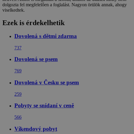
dolgozta fel megfelelően a foglalást. Nagyon örülök annak, ahogy
viselkedtek.
Ezek is érdekelhetik
Dovolená s dětmi zdarma
737
Dovolená se psem
769
Dovolená v Česku se psem
259
Pobyty se snídaní v ceně
566
Víkendový pobyt