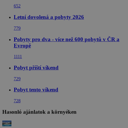
652
Letní dovolená a pobyty 2026
779
Pobyty pro dva - více než 600 pobytů v ČR a
Evropě
1111
Pobyt příští víkend
729
Pobyt tento víkend
728
Hasonló ajánlatok a környéken