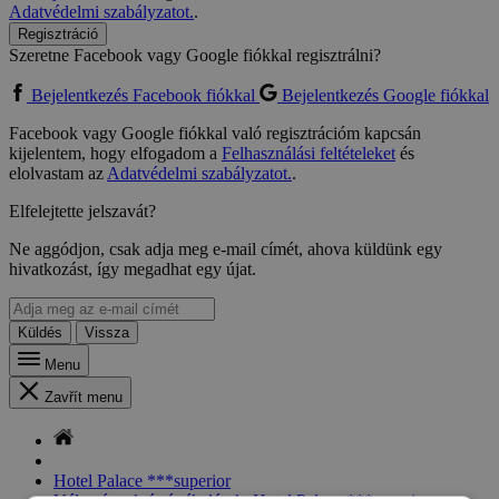
Adatvédelmi szabályzatot.
.
Regisztráció
Szeretne Facebook vagy Google fiókkal regisztrálni?
Bejelentkezés Facebook fiókkal
Bejelentkezés Google fiókkal
Facebook vagy Google fiókkal való regisztrációm kapcsán
kijelentem, hogy elfogadom a
Felhasználási feltételeket
és
elolvastam az
Adatvédelmi szabályzatot.
.
Elfelejtette jelszavát?
Ne aggódjon, csak adja meg e-mail címét, ahova küldünk egy
hivatkozást, így megadhat egy újat.
Küldés
Vissza
Menu
Zavřít menu
Hotel Palace ***superior