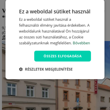
Vélemények és értékelések: Hotel Palace ***superior
Vélemények és értékelések: Hotel Palace
Ez a weboldal sütiket használ
***superior (Pilsen)
Ez a weboldal sütiket használ a
felhasználói élmény javítása érdekében. A
9,5/10
weboldalunk használatával Ön hozzájárul
(Összesen
6 értékelés
)
nagyon jó
az összes süti használatához, a Cookie
Plzeň, Csehország (
Térkép megjelenítése
)
szabályzatunknak megfelelően.
Bővebben
ÖSSZES ELFOGADÁSA
RÉSZLETEK MEGJELENÍTÉSE