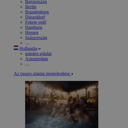
Bajorország
Berlin
Brandenburg
Düsseldorf
Fekete erdő
Hamburg
Hessen
Szászország
…
Hollandia
minden ajánlat
Amszterdam
…
Az összes ajánlat megjelenítése