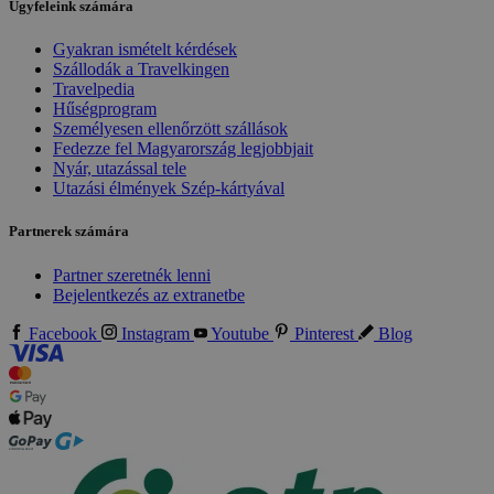
Ügyfeleink számára
Gyakran ismételt kérdések
Szállodák a Travelkingen
Travelpedia
Hűségprogram
Személyesen ellenőrzött szállások
Fedezze fel Magyarország legjobbjait
Nyár, utazással tele
Utazási élmények Szép-kártyával
Partnerek számára
Partner szeretnék lenni
Bejelentkezés az extranetbe
Facebook
Instagram
Youtube
Pinterest
Blog