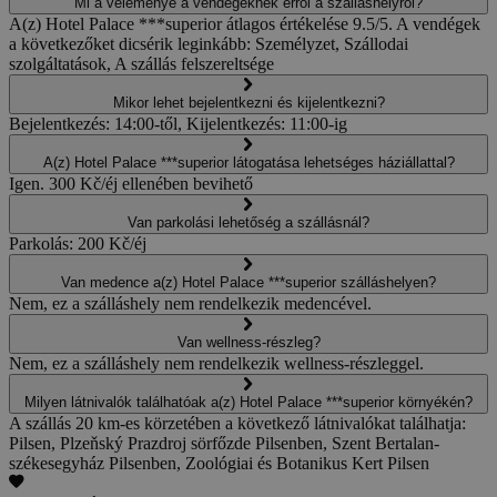
Mi a véleménye a vendégeknek erről a szálláshelyről?
A(z) Hotel Palace ***superior átlagos értékelése 9.5/5. A vendégek
a következőket dicsérik leginkább: Személyzet, Szállodai
szolgáltatások, A szállás felszereltsége
Mikor lehet bejelentkezni és kijelentkezni?
Bejelentkezés: 14:00-től, Kijelentkezés: 11:00-ig
A(z) Hotel Palace ***superior látogatása lehetséges háziállattal?
Igen. 300 Kč/éj ellenében bevihető
Van parkolási lehetőség a szállásnál?
Parkolás: 200 Kč/éj
Van medence a(z) Hotel Palace ***superior szálláshelyen?
Nem, ez a szálláshely nem rendelkezik medencével.
Van wellness-részleg?
Nem, ez a szálláshely nem rendelkezik wellness-részleggel.
Milyen látnivalók találhatóak a(z) Hotel Palace ***superior környékén?
A szállás 20 km-es körzetében a következő látnivalókat találhatja:
Pilsen, Plzeňský Prazdroj sörfőzde Pilsenben, Szent Bertalan-
székesegyház Pilsenben, Zoológiai és Botanikus Kert Pilsen