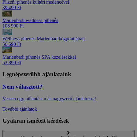
Pilzeňi pihenés kültéri medencével
39 490 Ft
Marienbadi wellness pihenés
106 990 Ft
Wellness pihenés Marienbad központjában
56 590 Ft
Marienbadi pihenés SPA kezelésekkel
53 890 Ft
Legnépszerűbb ajánlataink
Nem választott?
Vessen egy pillantást más nagyszerű ajánlatokra!
További ajánlatok
Gyakran ismételt kérdések