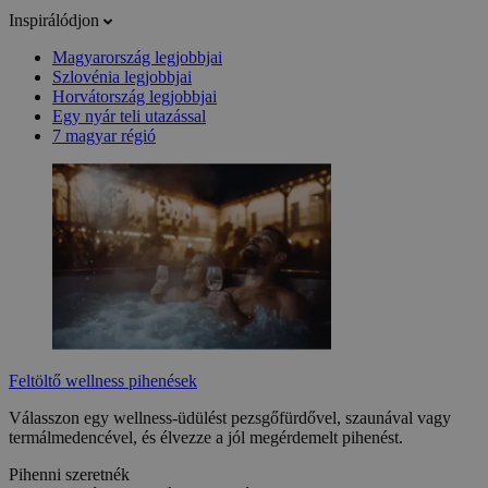
Inspirálódjon
Magyarország legjobbjai
Szlovénia legjobbjai
Horvátország legjobbjai
Egy nyár teli utazással
7 magyar régió
Feltöltő wellness pihenések
Válasszon egy wellness-üdülést pezsgőfürdővel, szaunával vagy
termálmedencével, és élvezze a jól megérdemelt pihenést.
Pihenni szeretnék