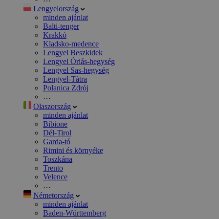
Lengyelország
minden ajánlat
Balti-tenger
Krakkó
Kladsko-medence
Lengyel Beszkidek
Lengyel Óriás-hegység
Lengyel Sas-hegység
Lengyel-Tátra
Polanica Zdrój
…
Olaszország
minden ajánlat
Bibione
Dél-Tirol
Garda-tó
Rimini és környéke
Toszkána
Trento
Velence
…
Németország
minden ajánlat
Baden-Württemberg