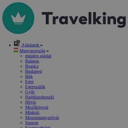
Ajánlatok
Magyarország
minden ajánlat
Balaton
Bogács
Budapest
Bük
Eger
Egerszalók
Győr
Hajdúszoboszló
Hévíz
Mezőkövesd
Miskolc
Mosonmagyaróvár
Sopron
Szentgotthárd