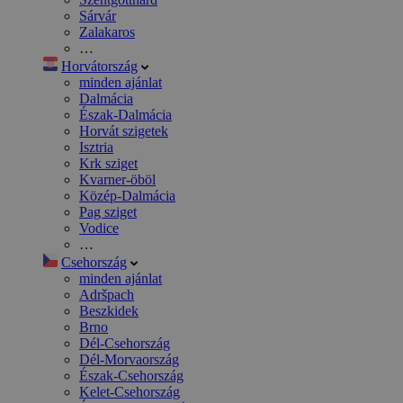
Sárvár
Zalakaros
…
Horvátország
minden ajánlat
Dalmácia
Észak-Dalmácia
Horvát szigetek
Isztria
Krk sziget
Kvarner-öböl
Közép-Dalmácia
Pag sziget
Vodice
…
Csehország
minden ajánlat
Adršpach
Beszkidek
Brno
Dél-Csehország
Dél-Morvaország
Észak-Csehország
Kelet-Csehország