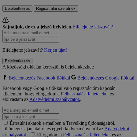
Bejelentkezés
Regisztrálni szeretnék
Sajnáljuk, de ez a jelszó helytelen.
Elfelejtette jelszavát?
Elfelejtette jelszavát?
Kérjen újat!
Bejelentkezés
A közösségi oldalán keresztül is bejelentkezhet:
Bejelentkezés Facebook fiókkal
Bejelentkezés Google fiókkal
Facebook vagy Google fiókkal való regisztrációm kapcsán
kijelentem, hogy elfogadom a
Felhasználási feltételeket
és
elolvastam az
Adatvédelmi szabályzatot.
.
Értesülni akarok e-mailben a Travelking újdonságairól,
különleges ajánlatairól és egyéb kedvezményeiről az
Adatvédelmi
szabályzatot.
.
Elfogadom a
Felhasználási feltételeket
és az