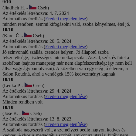
9/10
(Jindřich H. -
Cseh)
Az értékelés létrehozva: 4. 7. 2024
Automatikus fordítás (
Eredeti megjelenítése
)
minden rendben, semmi kifogásolni való, szoba kényelmes, étel jó.
10/10
(Karel Č. -
Cseh)
Az értékelés létrehozva: 20. 5. 2024
Automatikus fordítás (
Eredeti megjelenítése
)
Jó színvonalú szállás, csendes helyen. Jó állapotú szoba
felszereltsége, tisztességes internetkapcsolat. Asztal, szék és fotel a
szobában (sajnos manapság már nem alapfelszereltség; így nem kell
állva vagy ágyban olvasni). A közelben van egy elég jó étterem, a
Salon Roudná, ahol a vendégek 15% kedvezményt kapnak.
10/10
(Lenka P. -
Cseh)
Az értékelés létrehozva: 29. 4. 2024
Automatikus fordítás (
Eredeti megjelenítése
)
Minden rendben volt
10/10
(Jose B. -
Cseh)
Az értékelés létrehozva: 13. 8. 2023
Automatikus fordítás (
Eredeti megjelenítése
)
A szálloda nagyszerű volt, a személyzet pedig nagyon kedves és
kedves. Akkor is megadták a szobát, amikor az utazási király nem