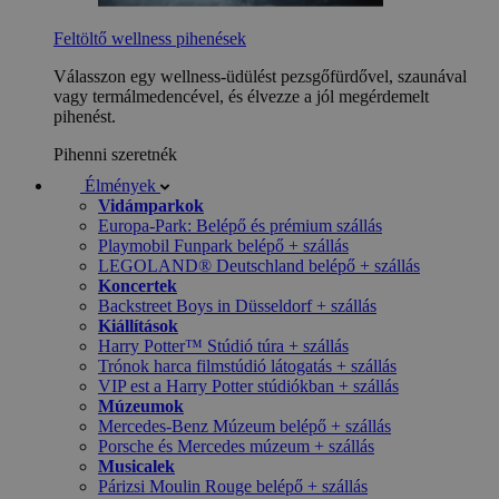
Feltöltő wellness pihenések
Válasszon egy wellness-üdülést pezsgőfürdővel, szaunával
vagy termálmedencével, és élvezze a jól megérdemelt
pihenést.
Pihenni szeretnék
Élmények
Vidámparkok
Europa-Park: Belépő és prémium szállás
Playmobil Funpark belépő + szállás
LEGOLAND® Deutschland belépő + szállás
Koncertek
Backstreet Boys in Düsseldorf + szállás
Kiállítások
Harry Potter™ Stúdió túra + szállás
Trónok harca filmstúdió látogatás + szállás
VIP est a Harry Potter stúdiókban + szállás
Múzeumok
Mercedes-Benz Múzeum belépő + szállás
Porsche és Mercedes múzeum + szállás
Musicalek
Párizsi Moulin Rouge belépő + szállás