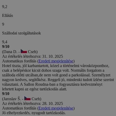
9,2
Ellátás
9
Szállodai szolgáltatások
9,4
9/10
(Dana D. -
Cseh)
Az értékelés létrehozva: 31. 10. 2025
Automatikus fordítás (
Eredeti megjelenítése
)
Hotel tiszta, jól karbantartott, közel a történelmi városközponthoz,
csak a belépéskor kicsit dohos szaga volt. Normális forgalom a
szálloda előtti utcában,de nem volt gond a parkolással. Személyzet
nagyon kedves, segítőkész. Reggeli jó, mindenki tudott ízlése szerint
választani. A Sallon Roudna-ban a fogyasztásra kedvezményt
lehetett kapni az egész tartózkodás alatt.
9/10
(Jaroslav Š. -
Cseh)
Az értékelés létrehozva: 28. 10. 2025
Automatikus fordítás (
Eredeti megjelenítése
)
Jó elhelyezkedés, nyugodt tartózkodás.