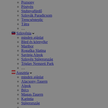
Pozsony
Pöstyén
Stubnyafürdő
Szlovák Paradicsom
Trencsénteplic
Tátra
…
Szlovénia
minden ajánlat
Bled és környéke
Maribor
Rogaška Slatina
Savinja Alpok
Szlovén Stájerország
Triglav Nemzeti Park
…
Ausztria
minden ajánlat
Alacsony-Tauern
Alpok
Bécs
Magas-Tauern
Karintia
Stájerország
…