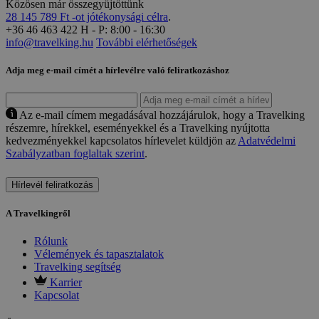
Közösen már összegyüjtöttünk
28 145 789 Ft -ot jótékonysági célra
.
+36 46 463 422
H - P: 8:00 - 16:30
info@travelking.hu
További elérhetőségek
Adja meg e-mail címét a hírlevélre való feliratkozáshoz
Az e-mail címem megadásával hozzájárulok, hogy a Travelking
részemre, hírekkel, eseményekkel és a Travelking nyújtotta
kedvezményekkel kapcsolatos hírlevelet küldjön az
Adatvédelmi
Szabályzatban foglaltak szerint
.
Hírlevél feliratkozás
A Travelkingről
Rólunk
Vélemények és tapasztalatok
Travelking segítség
Karrier
Kapcsolat