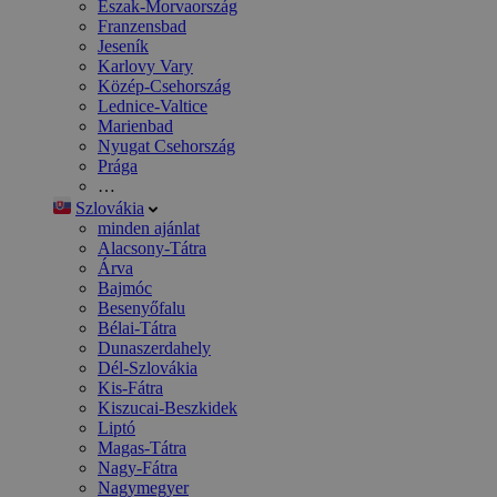
Észak-Morvaország
Franzensbad
Jeseník
Karlovy Vary
Közép-Csehország
Lednice-Valtice
Marienbad
Nyugat Csehország
Prága
…
Szlovákia
minden ajánlat
Alacsony-Tátra
Árva
Bajmóc
Besenyőfalu
Bélai-Tátra
Dunaszerdahely
Dél-Szlovákia
Kis-Fátra
Kiszucai-Beszkidek
Liptó
Magas-Tátra
Nagy-Fátra
Nagymegyer