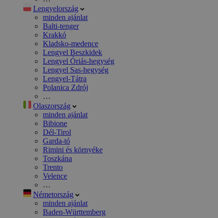
Lengyelország
minden ajánlat
Balti-tenger
Krakkó
Kladsko-medence
Lengyel Beszkidek
Lengyel Óriás-hegység
Lengyel Sas-hegység
Lengyel-Tátra
Polanica Zdrój
…
Olaszország
minden ajánlat
Bibione
Dél-Tirol
Garda-tó
Rimini és környéke
Toszkána
Trento
Velence
…
Németország
minden ajánlat
Baden-Württemberg