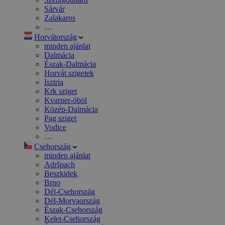
Sárvár
Zalakaros
…
Horvátország
minden ajánlat
Dalmácia
Észak-Dalmácia
Horvát szigetek
Isztria
Krk sziget
Kvarner-öböl
Közép-Dalmácia
Pag sziget
Vodice
…
Csehország
minden ajánlat
Adršpach
Beszkidek
Brno
Dél-Csehország
Dél-Morvaország
Észak-Csehország
Kelet-Csehország