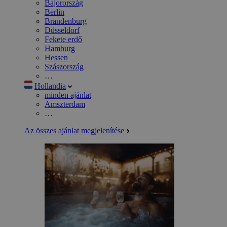
Bajorország
Berlin
Brandenburg
Düsseldorf
Fekete erdő
Hamburg
Hessen
Szászország
…
Hollandia
minden ajánlat
Amszterdam
…
Az összes ajánlat megjelenítése