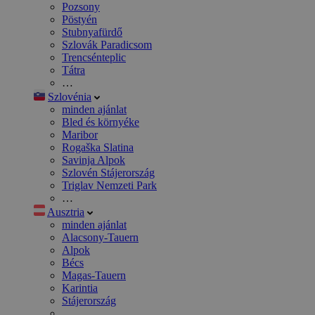
Pozsony
Pöstyén
Stubnyafürdő
Szlovák Paradicsom
Trencsénteplic
Tátra
…
Szlovénia
minden ajánlat
Bled és környéke
Maribor
Rogaška Slatina
Savinja Alpok
Szlovén Stájerország
Triglav Nemzeti Park
…
Ausztria
minden ajánlat
Alacsony-Tauern
Alpok
Bécs
Magas-Tauern
Karintia
Stájerország
…