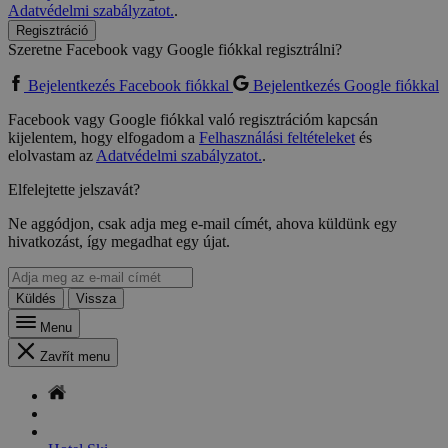
Adatvédelmi szabályzatot.
.
Regisztráció
Szeretne Facebook vagy Google fiókkal regisztrálni?
Bejelentkezés Facebook fiókkal
Bejelentkezés Google fiókkal
Facebook vagy Google fiókkal való regisztrációm kapcsán
kijelentem, hogy elfogadom a
Felhasználási feltételeket
és
elolvastam az
Adatvédelmi szabályzatot.
.
Elfelejtette jelszavát?
Ne aggódjon, csak adja meg e-mail címét, ahova küldünk egy
hivatkozást, így megadhat egy újat.
Küldés
Vissza
Menu
Zavřít menu