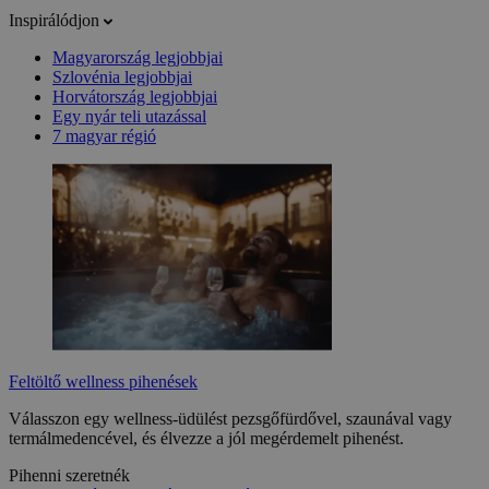
Inspirálódjon
Magyarország legjobbjai
Szlovénia legjobbjai
Horvátország legjobbjai
Egy nyár teli utazással
7 magyar régió
Feltöltő wellness pihenések
Válasszon egy wellness-üdülést pezsgőfürdővel, szaunával vagy
termálmedencével, és élvezze a jól megérdemelt pihenést.
Pihenni szeretnék