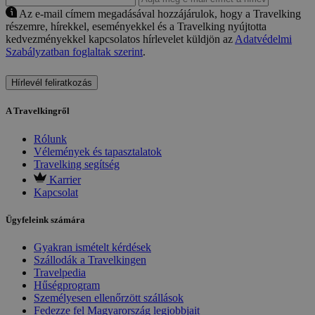
Az e-mail címem megadásával hozzájárulok, hogy a Travelking
részemre, hírekkel, eseményekkel és a Travelking nyújtotta
kedvezményekkel kapcsolatos hírlevelet küldjön az
Adatvédelmi
Szabályzatban foglaltak szerint
.
Hírlevél feliratkozás
A Travelkingről
Rólunk
Vélemények és tapasztalatok
Travelking segítség
Karrier
Kapcsolat
Ügyfeleink számára
Gyakran ismételt kérdések
Szállodák a Travelkingen
Travelpedia
Hűségprogram
Személyesen ellenőrzött szállások
Fedezze fel Magyarország legjobbjait