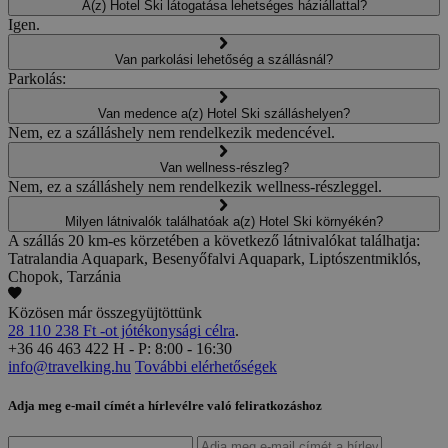
A(z) Hotel Ski látogatása lehetséges háziállattal?
Igen.
Van parkolási lehetőség a szállásnál?
Parkolás:
Van medence a(z) Hotel Ski szálláshelyen?
Nem, ez a szálláshely nem rendelkezik medencével.
Van wellness-részleg?
Nem, ez a szálláshely nem rendelkezik wellness-részleggel.
Milyen látnivalók találhatóak a(z) Hotel Ski környékén?
A szállás 20 km-es körzetében a következő látnivalókat találhatja:
Tatralandia Aquapark, Besenyőfalvi Aquapark, Liptószentmiklós,
Chopok, Tarzánia
Közösen már összegyüjtöttünk
28 110 238 Ft -ot jótékonysági célra
.
+36 46 463 422
H - P: 8:00 - 16:30
info@travelking.hu
További elérhetőségek
Adja meg e-mail címét a hírlevélre való feliratkozáshoz