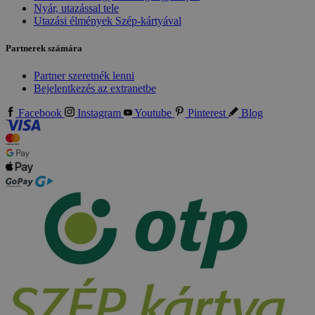
Nyár, utazással tele
Utazási élmények Szép-kártyával
Partnerek számára
Partner szeretnék lenni
Bejelentkezés az extranetbe
Facebook
Instagram
Youtube
Pinterest
Blog