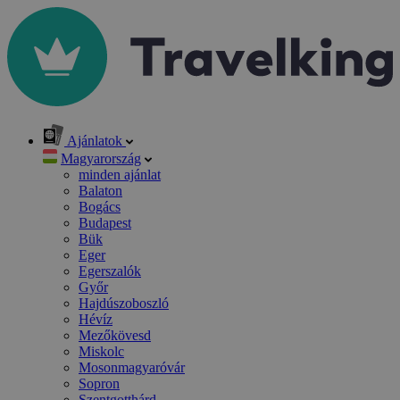
Ajánlatok
Magyarország
minden ajánlat
Balaton
Bogács
Budapest
Bük
Eger
Egerszalók
Győr
Hajdúszoboszló
Hévíz
Mezőkövesd
Miskolc
Mosonmagyaróvár
Sopron
Szentgotthárd