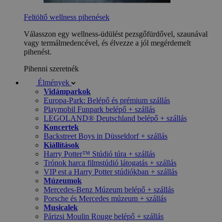
Feltöltő wellness pihenések
Válasszon egy wellness-üdülést pezsgőfürdővel, szaunával
vagy termálmedencével, és élvezze a jól megérdemelt
pihenést.
Pihenni szeretnék
Élmények
Vidámparkok
Europa-Park: Belépő és prémium szállás
Playmobil Funpark belépő + szállás
LEGOLAND® Deutschland belépő + szállás
Koncertek
Backstreet Boys in Düsseldorf + szállás
Kiállítások
Harry Potter™ Stúdió túra + szállás
Trónok harca filmstúdió látogatás + szállás
VIP est a Harry Potter stúdiókban + szállás
Múzeumok
Mercedes-Benz Múzeum belépő + szállás
Porsche és Mercedes múzeum + szállás
Musicalek
Párizsi Moulin Rouge belépő + szállás