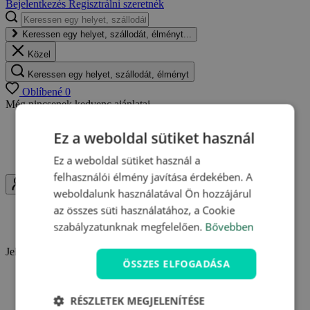
Bejelentkezés
Regisztrálni szeretnék
Keressen egy helyet, szállodát, élményt...
Közel
Keressen egy helyet, szállodát, élményt
Oblíbené
0
Még nincsenek kedvenc ajánlatai.
Bármikor visszatérhet a mentett ajánlatokhoz
Ez a weboldal sütiket használ
Egy helyen megtalálhatja kedvenc ajánlatait
Értesítéseket kaphat az ajánlatok változásairól
Ez a weboldal sütiket használ a
felhasználói élmény javítása érdekében. A
Uživatel
weboldalunk használatával Ön hozzájárul
az összes süti használatához, a Cookie
Bejelentkezés
szabályzatunknak megfelelően.
Bővebben
Regisztrálni szeretnék
Jelentkezzen be és használja ki a Travelking minden előnyét.
ÖSSZES ELFOGADÁSA
Hűségpontok gyűjtése
Kedvenc ajánlatok elmentése
RÉSZLETEK MEGJELENÍTÉSE
Vásárlások áttekintése