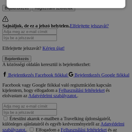
Bejelentkezés
Regisztrálni szeretnék
Sajnáljuk, de ez a jelszó helytelen.
Elfelejtette jelszavát?
Elfelejtette jelszavát?
Kérjen újat!
Bejelentkezés
A közösségi oldalán keresztül is bejelentkezhet:
Bejelentkezés Facebook fiókkal
Bejelentkezés Google fiókkal
Facebook vagy Google fiókkal való regisztrációm kapcsán
kijelentem, hogy elfogadom a
Felhasználási feltételeket
és
elolvastam az
Adatvédelmi szabályzatot.
.
Értesülni akarok e-mailben a Travelking újdonságairól,
különleges ajánlatairól és egyéb kedvezményeiről az
Adatvédelmi
szabályzatot.
.
Elfogadom a
Felhasználási feltételeket
és az