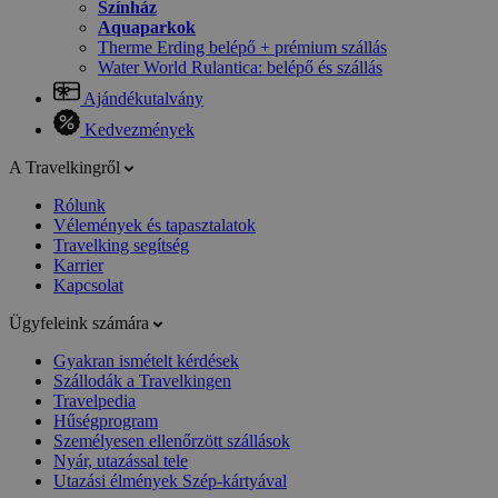
Színház
Aquaparkok
Therme Erding belépő + prémium szállás
Water World Rulantica: belépő és szállás
Ajándékutalvány
Kedvezmények
A Travelkingről
Rólunk
Vélemények és tapasztalatok
Travelking segítség
Karrier
Kapcsolat
Ügyfeleink számára
Gyakran ismételt kérdések
Szállodák a Travelkingen
Travelpedia
Hűségprogram
Személyesen ellenőrzött szállások
Nyár, utazással tele
Utazási élmények Szép-kártyával