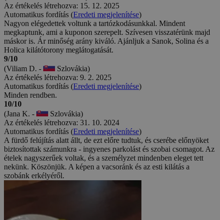
Az értékelés létrehozva: 15. 12. 2025
Automatikus fordítás (
Eredeti megjelenítése
)
Nagyon elégedettek voltunk a tartózkodásunkkal. Mindent
megkaptunk, ami a kuponon szerepelt. Szívesen visszatérünk majd
máskor is. Ár minőség arány kiváló. Ajánljuk a Sanok, Solina és a
Holica kilátótorony meglátogatását.
9/10
(Viliam D. -
Szlovákia)
Az értékelés létrehozva: 9. 2. 2025
Automatikus fordítás (
Eredeti megjelenítése
)
Minden rendben.
10/10
(Jana K. -
Szlovákia)
Az értékelés létrehozva: 31. 10. 2024
Automatikus fordítás (
Eredeti megjelenítése
)
A fürdő felújítás alatt állt, de ezt előre tudtuk, és cserébe előnyöket
biztosítottak számunkra - ingyenes parkolást és szobai csomagot. Az
ételek nagyszerűek voltak, és a személyzet mindenben eleget tett
nekünk. Köszönjük. A képen a vacsoránk és az esti kilátás a
szobánk erkélyéről.