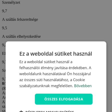
Személyzet
9,7
A szállás felszereltsége
9,5
A szállás elhelyezkedése
9,2
Ez a weboldal sütiket használ
Ellátás
Ez a weboldal sütiket használ a
9,7
felhasználói élmény javítása érdekében. A
Szállodai szolgáltatások
weboldalunk használatával Ön hozzájárul
9,7
az összes süti használatához, a Cookie
8/10
szabályzatunknak megfelelően.
Bővebben
(Rudolf M. -
Cseh)
Az értékelés létrehozva: 1. 7. 2026
Automatikus fordítás (
Eredeti megjelenítése
)
ÖSSZES ELFOGADÁSA
A szálloda összesített értékelését egy kellemetlenség rontotta le. A
szálloda pontos címe a dokumentumokon olyan apró betűkkel
szerepelt, hogy nem tudtuk elolvasni, és így körülbelül 50 km-t