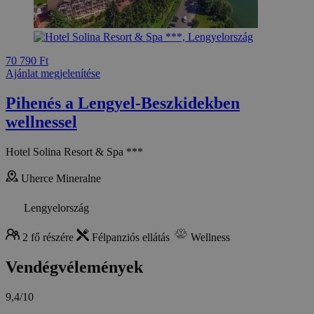
70 790 Ft
Ajánlat megjelenítése
Pihenés a Lengyel-Beszkidekben
wellnessel
Hotel Solina Resort & Spa ***
Uherce Mineralne
Lengyelország
2 fő részére
Félpanziós ellátás
Wellness
Vendégvélemények
9,4/10