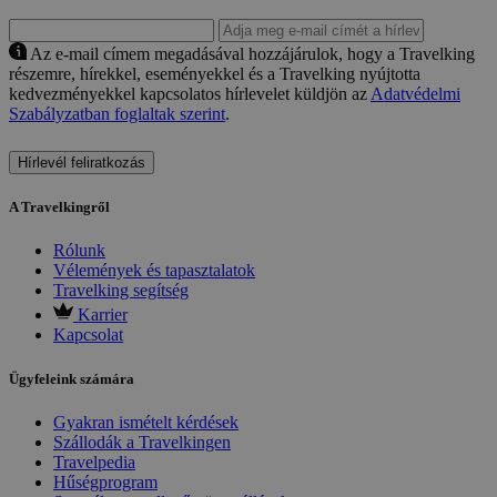
Az e-mail címem megadásával hozzájárulok, hogy a Travelking
részemre, hírekkel, eseményekkel és a Travelking nyújtotta
kedvezményekkel kapcsolatos hírlevelet küldjön az
Adatvédelmi
Szabályzatban foglaltak szerint
.
Hírlevél feliratkozás
A Travelkingről
Rólunk
Vélemények és tapasztalatok
Travelking segítség
Karrier
Kapcsolat
Ügyfeleink számára
Gyakran ismételt kérdések
Szállodák a Travelkingen
Travelpedia
Hűségprogram