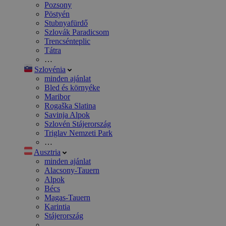
Pozsony
Pöstyén
Stubnyafürdő
Szlovák Paradicsom
Trencsénteplic
Tátra
…
Szlovénia
minden ajánlat
Bled és környéke
Maribor
Rogaška Slatina
Savinja Alpok
Szlovén Stájerország
Triglav Nemzeti Park
…
Ausztria
minden ajánlat
Alacsony-Tauern
Alpok
Bécs
Magas-Tauern
Karintia
Stájerország
…