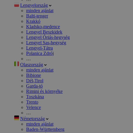
Lengyelország
minden ajánlat
Balti-tenger
Krakkó
Kladsko-medence
Lengyel Beszkidek
Lengyel Óriás-hegység
Lengyel Sas-hegység
Lengyel-Tátra
Polanica Zdrój
…
Olaszország
minden ajánlat
Bibione
Dél-Tirol
Garda-tó
Rimini és környéke
Toszkána
Trento
Velence
…
Németország
minden ajánlat
Baden-Württemberg