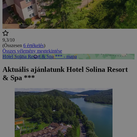
9,3/10
(Összesen
6 értékelés
)
Összes vélemény megtekintése
Hotel Solina Resort & Spa *** - mapa
Aktuális ajánlatunk Hotel Solina Resort
& Spa ***