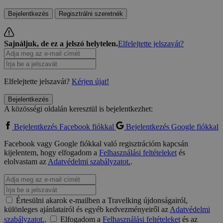
Bejelentkezés
Regisztrálni szeretnék
Sajnáljuk, de ez a jelszó helytelen.
Elfelejtette jelszavát?
Elfelejtette jelszavát?
Kérjen újat!
Bejelentkezés
A közösségi oldalán keresztül is bejelentkezhet:
Bejelentkezés Facebook fiókkal
Bejelentkezés Google fiókkal
Facebook vagy Google fiókkal való regisztrációm kapcsán
kijelentem, hogy elfogadom a
Felhasználási feltételeket
és
elolvastam az
Adatvédelmi szabályzatot.
.
Értesülni akarok e-mailben a Travelking újdonságairól,
különleges ajánlatairól és egyéb kedvezményeiről az
Adatvédelmi
szabályzatot.
.
Elfogadom a
Felhasználási feltételeket
és az