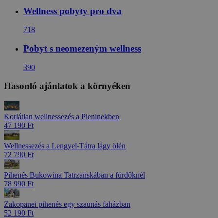
Wellness pobyty pro dva
718
Pobyt s neomezeným wellness
390
Hasonló ajánlatok a környéken
Korlátlan wellnessezés a Pieninekben
47 190 Ft
Wellnessezés a Lengyel-Tátra lágy ölén
72 790 Ft
Pihenés Bukowina Tatrzańskában a fürdőknél
78 990 Ft
Zakopanei pihenés egy szaunás faházban
52 190 Ft