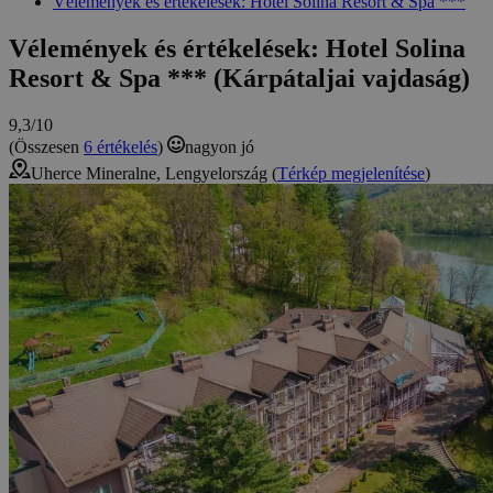
Vélemények és értékelések: Hotel Solina Resort & Spa ***
Vélemények és értékelések: Hotel Solina
Resort & Spa *** (Kárpátaljai vajdaság)
9,3/10
(Összesen
6 értékelés
)
nagyon jó
Uherce Mineralne, Lengyelország (
Térkép megjelenítése
)