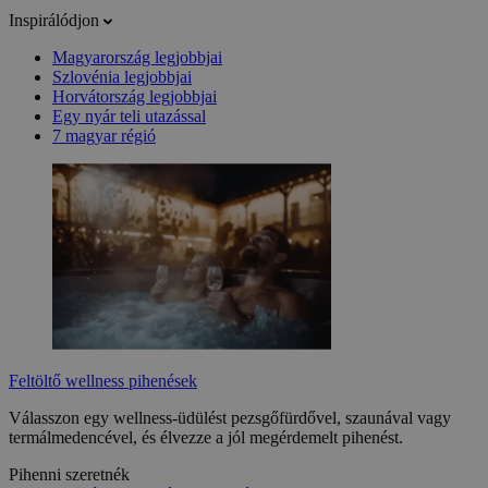
Inspirálódjon
Magyarország legjobbjai
Szlovénia legjobbjai
Horvátország legjobbjai
Egy nyár teli utazással
7 magyar régió
Feltöltő wellness pihenések
Válasszon egy wellness-üdülést pezsgőfürdővel, szaunával vagy
termálmedencével, és élvezze a jól megérdemelt pihenést.
Pihenni szeretnék