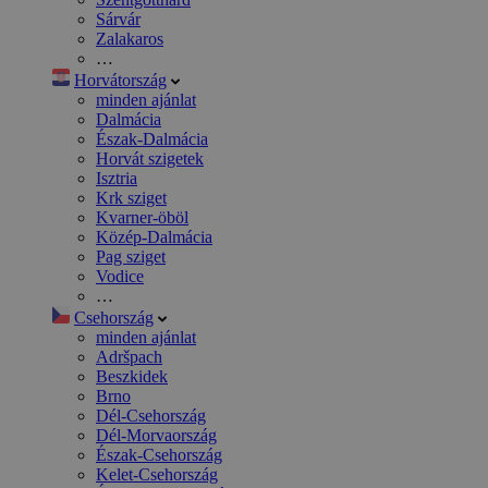
Sárvár
Zalakaros
…
Horvátország
minden ajánlat
Dalmácia
Észak-Dalmácia
Horvát szigetek
Isztria
Krk sziget
Kvarner-öböl
Közép-Dalmácia
Pag sziget
Vodice
…
Csehország
minden ajánlat
Adršpach
Beszkidek
Brno
Dél-Csehország
Dél-Morvaország
Észak-Csehország
Kelet-Csehország