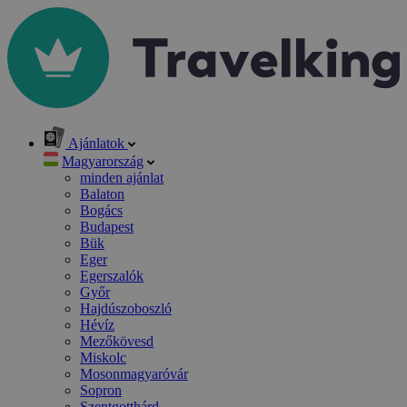
Ajánlatok
Magyarország
minden ajánlat
Balaton
Bogács
Budapest
Bük
Eger
Egerszalók
Győr
Hajdúszoboszló
Hévíz
Mezőkövesd
Miskolc
Mosonmagyaróvár
Sopron
Szentgotthárd