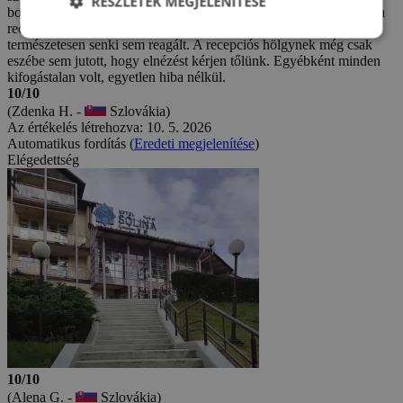
RÉSZLETEK MEGJELENÍTÉSE
bolyongtunk. A legrosszabb pedig az volt, hogy amikor felhívtuk a
recepciót, mindkét számnál üzenetrögzítő jelentkezett, amelyre
természetesen senki sem reagált. A recepciós hölgynek még csak
eszébe sem jutott, hogy elnézést kérjen tőlünk. Egyébként minden
kifogástalan volt, egyetlen hiba nélkül.
10/10
(Zdenka H. -
Szlovákia)
Az értékelés létrehozva: 10. 5. 2026
Automatikus fordítás (
Eredeti megjelenítése
)
Elégedettség
10/10
(Alena G. -
Szlovákia)