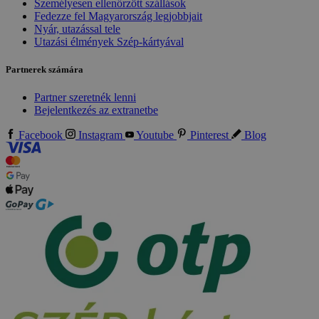
Személyesen ellenőrzött szállások
Fedezze fel Magyarország legjobbjait
Nyár, utazással tele
Utazási élmények Szép-kártyával
Partnerek számára
Partner szeretnék lenni
Bejelentkezés az extranetbe
Facebook
Instagram
Youtube
Pinterest
Blog