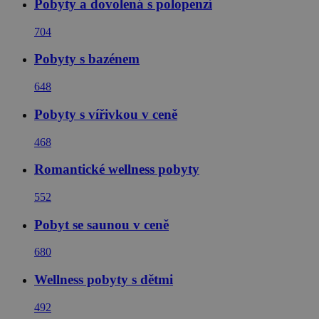
Pobyty a dovolená s polopenzí
704
Pobyty s bazénem
648
Pobyty s vířivkou v ceně
468
Romantické wellness pobyty
552
Pobyt se saunou v ceně
680
Wellness pobyty s dětmi
492