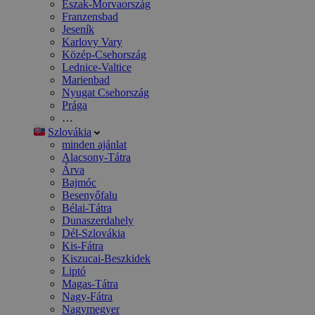
Észak-Morvaország
Franzensbad
Jeseník
Karlovy Vary
Közép-Csehország
Lednice-Valtice
Marienbad
Nyugat Csehország
Prága
…
Szlovákia
minden ajánlat
Alacsony-Tátra
Árva
Bajmóc
Besenyőfalu
Bélai-Tátra
Dunaszerdahely
Dél-Szlovákia
Kis-Fátra
Kiszucai-Beszkidek
Liptó
Magas-Tátra
Nagy-Fátra
Nagymegyer