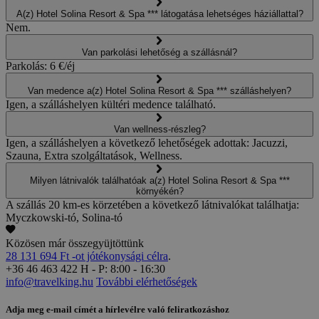
A(z) Hotel Solina Resort & Spa *** látogatása lehetséges háziállattal?
Nem.
Van parkolási lehetőség a szállásnál?
Parkolás: 6 €/éj
Van medence a(z) Hotel Solina Resort & Spa *** szálláshelyen?
Igen, a szálláshelyen kültéri medence található.
Van wellness-részleg?
Igen, a szálláshelyen a következő lehetőségek adottak: Jacuzzi,
Szauna, Extra szolgáltatások, Wellness.
Milyen látnivalók találhatóak a(z) Hotel Solina Resort & Spa ***
környékén?
A szállás 20 km-es körzetében a következő látnivalókat találhatja:
Myczkowski-tó, Solina-tó
Közösen már összegyüjtöttünk
28 131 694 Ft -ot jótékonysági célra
.
+36 46 463 422
H - P: 8:00 - 16:30
info@travelking.hu
További elérhetőségek
Adja meg e-mail címét a hírlevélre való feliratkozáshoz