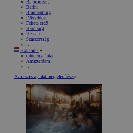
Bajorország
Berlin
Brandenburg
Düsseldorf
Fekete erdő
Hamburg
Hessen
Szászország
…
Hollandia
minden ajánlat
Amszterdam
…
Az összes ajánlat megjelenítése