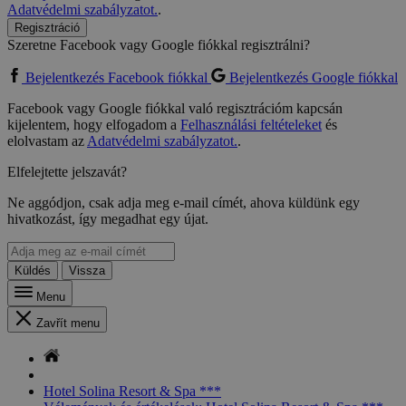
Adatvédelmi szabályzatot.
.
Regisztráció
Szeretne Facebook vagy Google fiókkal regisztrálni?
Bejelentkezés Facebook fiókkal
Bejelentkezés Google fiókkal
Facebook vagy Google fiókkal való regisztrációm kapcsán
kijelentem, hogy elfogadom a
Felhasználási feltételeket
és
elolvastam az
Adatvédelmi szabályzatot.
.
Elfelejtette jelszavát?
Ne aggódjon, csak adja meg e-mail címét, ahova küldünk egy
hivatkozást, így megadhat egy újat.
Küldés
Vissza
Menu
Zavřít menu
Hotel Solina Resort & Spa ***