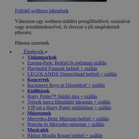
Feltöltő wellness pihenések
Válasszon egy wellness-üdülést pezsgőfürdővel, szaunával
vagy termálmedencével, és élvezze a jól megérdemelt
pihenést.
Pihenni szeretnék
Élmények
Vidámparkok
Europa-Park: Belépő és prémium szállás
Playmobil Funpark belépő + szállás
LEGOLAND® Deutschland belépő + szállás
Koncertek
Backstreet Boys in Düsseldorf + szállás
Kiállítások
Harry Potter™ Stúdió túra + szállás
Trónok harca filmstúdió látogatás + szállás
VIP est a Harry Potter stúdiókban + szállás
Múzeumok
Mercedes-Benz Múzeum belépő + szállás
Porsche és Mercedes múzeum + szállás
Musicalek
Párizsi Moulin Rouge belépő + szállás