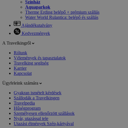
Színház
Aquaparkok
Therme Erding belépő + prémium szállás
Water World Rulantica: belépő és szállás
Ajándékutalvány
Kedvezmények
A Travelkingről
Rólunk
Vélemények és tapasztalatok
Travelking segítség
Karrier
Kapcsolat
Ügyfeleink számára
Gyakran ismételt kérdések
Szállodák a Travelkingen
Travelpedia
Hűségprogram
Személyesen ellenőrzött szállások
Nyár, utazással tele
Utazási élmények Szép-kártyával