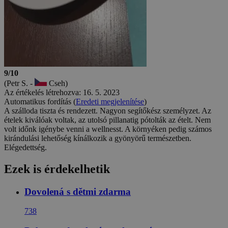
9/10
(Petr S. -
Cseh)
Az értékelés létrehozva: 16. 5. 2023
Automatikus fordítás (
Eredeti megjelenítése
)
A szálloda tiszta és rendezett. Nagyon segítőkész személyzet. Az
ételek kiválóak voltak, az utolsó pillanatig pótolták az ételt. Nem
volt időnk igénybe venni a wellnesst. A környéken pedig számos
kirándulási lehetőség kínálkozik a gyönyörű természetben.
Elégedettség.
Ezek is érdekelhetik
Dovolená s dětmi zdarma
738