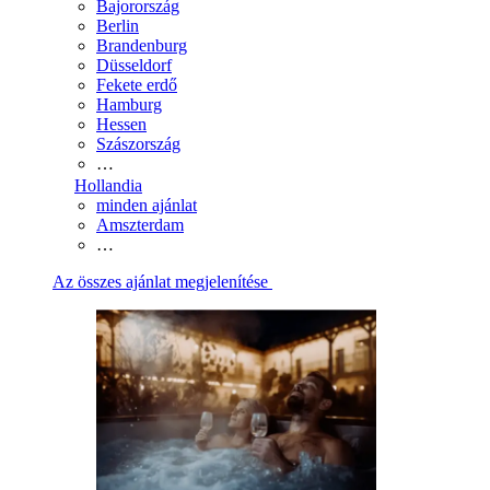
Bajorország
Berlin
Brandenburg
Düsseldorf
Fekete erdő
Hamburg
Hessen
Szászország
…
Hollandia
minden ajánlat
Amszterdam
…
Az összes ajánlat megjelenítése