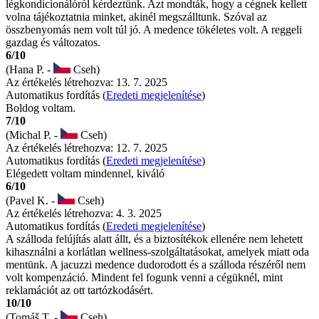
légkondicionálóról kérdeztünk. Azt mondták, hogy a cégnek kellett
volna tájékoztatnia minket, akinél megszálltunk. Szóval az
összbenyomás nem volt túl jó. A medence tökéletes volt. A reggeli
gazdag és változatos.
6/10
(Hana P. -
Cseh)
Az értékelés létrehozva: 13. 7. 2025
Automatikus fordítás (
Eredeti megjelenítése
)
Boldog voltam.
7/10
(Michal P. -
Cseh)
Az értékelés létrehozva: 12. 7. 2025
Automatikus fordítás (
Eredeti megjelenítése
)
Elégedett voltam mindennel, kiváló
6/10
(Pavel K. -
Cseh)
Az értékelés létrehozva: 4. 3. 2025
Automatikus fordítás (
Eredeti megjelenítése
)
A szálloda felújítás alatt állt, és a biztosítékok ellenére nem lehetett
kihasználni a korlátlan wellness-szolgáltatásokat, amelyek miatt oda
mentünk. A jacuzzi medence dudorodott és a szálloda részéről nem
volt kompenzáció. Mindent fel fogunk venni a cégüknél, mint
reklamációt az ott tartózkodásért.
10/10
(Tomáš T. -
Cseh)