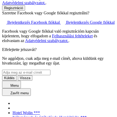
Adatvédelmi szabályzatot.
.
Regisztráció
Szeretne Facebook vagy Google fiókkal regisztrálni?
Bejelentkezés Facebook fiókkal
Bejelentkezés Google fiókkal
Facebook vagy Google fiókkal való regisztrációm kapcsán
kijelentem, hogy elfogadom a
Felhasználási feltételeket
és
elolvastam az
Adatvédelmi szabályzatot.
.
Elfelejtette jelszavát?
Ne aggódjon, csak adja meg e-mail címét, ahova küldünk egy
hivatkozást, így megadhat egy újat.
Küldés
Vissza
Menu
Zavřít menu
Hotel Wolin ***