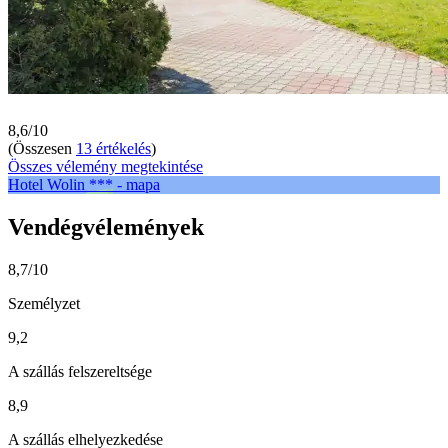
8,6/10
(Összesen
13 értékelés
)
Összes vélemény megtekintése
Hotel Wolin *** - mapa
Vendégvélemények
8,7/10
Személyzet
9,2
A szállás felszereltsége
8,9
A szállás elhelyezkedése