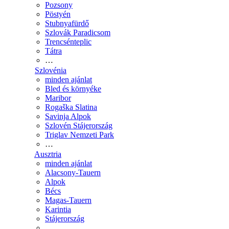
Pozsony
Pöstyén
Stubnyafürdő
Szlovák Paradicsom
Trencsénteplic
Tátra
…
Szlovénia
minden ajánlat
Bled és környéke
Maribor
Rogaška Slatina
Savinja Alpok
Szlovén Stájerország
Triglav Nemzeti Park
…
Ausztria
minden ajánlat
Alacsony-Tauern
Alpok
Bécs
Magas-Tauern
Karintia
Stájerország
…