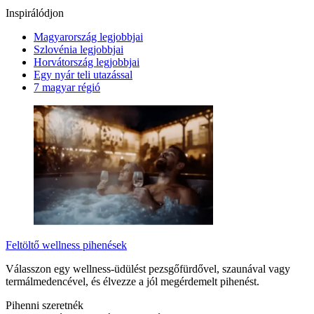
Inspirálódjon
Magyarország legjobbjai
Szlovénia legjobbjai
Horvátország legjobbjai
Egy nyár teli utazással
7 magyar régió
Feltöltő wellness pihenések
Válasszon egy wellness-üdülést pezsgőfürdővel, szaunával vagy
termálmedencével, és élvezze a jól megérdemelt pihenést.
Pihenni szeretnék