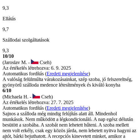
9,3
Ellátás
9,7
Szállodai szolgáltatások
9,3
10/10
(Jaroslav M. -
Cseh)
Az értékelés létrehozva: 6. 9. 2025
Automatikus fordítás (
Eredeti megjelenítése
)
A valóság felülmúlta várakozásainkat, szép szoba, jó felszereltség,
gyönyörű szálloda medence létesítmények és kiváló konyha
6/10
(Michaela H. -
Cseh)
Az értékelés létrehozva: 27. 7. 2025
Automatikus fordítás (
Eredeti megjelenítése
)
Sajnos a szálloda még mindig felújítás alatt áll. Mindenhol
munkások. Nem működött a légkondicionáló. A nap egész délután
besütött a szobába. A szobát nem lehetett hűteni. A szoba mellett
nem volt erkély, csak egy közös járda, nem lehetett nyitva hagyni az
ajtót, bárki bejuthatott. A recepciós kinevetett minket, amikor a