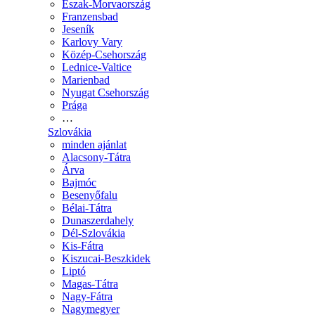
Észak-Morvaország
Franzensbad
Jeseník
Karlovy Vary
Közép-Csehország
Lednice-Valtice
Marienbad
Nyugat Csehország
Prága
…
Szlovákia
minden ajánlat
Alacsony-Tátra
Árva
Bajmóc
Besenyőfalu
Bélai-Tátra
Dunaszerdahely
Dél-Szlovákia
Kis-Fátra
Kiszucai-Beszkidek
Liptó
Magas-Tátra
Nagy-Fátra
Nagymegyer