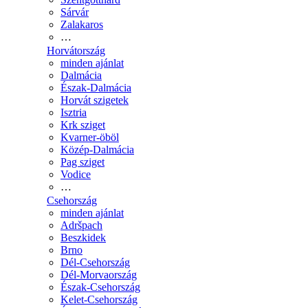
Sárvár
Zalakaros
…
Horvátország
minden ajánlat
Dalmácia
Észak-Dalmácia
Horvát szigetek
Isztria
Krk sziget
Kvarner-öböl
Közép-Dalmácia
Pag sziget
Vodice
…
Csehország
minden ajánlat
Adršpach
Beszkidek
Brno
Dél-Csehország
Dél-Morvaország
Észak-Csehország
Kelet-Csehország