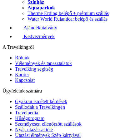
Színház
Aquaparkok
Therme Erding belépő + prémium szállás
Water World Rulantica: belépő és szállás
Ajándékutalvány
Kedvezmények
A Travelkingről
Rólunk
Vélemények és tapasztalatok
Travelking segítség
Karrier
Kapcsolat
Ügyfeleink számára
Gyakran ismételt kérdések
Szállodák a Travelkingen
Travelpedia
Hűségprogram
Személyesen ellenőrzött szállások
Nyár, utazással tele
Utazási élmények Szép-kártyával