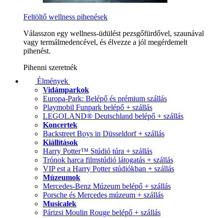
Feltöltő wellness pihenések
Válasszon egy wellness-üdülést pezsgőfürdővel, szaunával
vagy termálmedencével, és élvezze a jól megérdemelt
pihenést.
Pihenni szeretnék
Élmények
Vidámparkok
Europa-Park: Belépő és prémium szállás
Playmobil Funpark belépő + szállás
LEGOLAND® Deutschland belépő + szállás
Koncertek
Backstreet Boys in Düsseldorf + szállás
Kiállítások
Harry Potter™ Stúdió túra + szállás
Trónok harca filmstúdió látogatás + szállás
VIP est a Harry Potter stúdiókban + szállás
Múzeumok
Mercedes-Benz Múzeum belépő + szállás
Porsche és Mercedes múzeum + szállás
Musicalek
Párizsi Moulin Rouge belépő + szállás