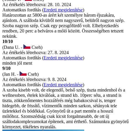
Az értékelés létrehozva: 28. 10. 2024
Automatikus fordítás (
Eredeti megjelenítése
)
Határozottan az 5800-as árért két személyre három éjszakára,
ajánlom. A szálloda kívülről nem nagyszerű, belülről nagyon szép.
Szoba nagyon szép. Csak egy pezsgőfürdő volt. Elhelyezkedés
rendben, 20 perc a belváros a móló között. Összességében tetszett
nekünk.
10/10
(Dana U. -
Cseh)
Az értékelés létrehozva: 27. 8. 2024
Automatikus fordítás (
Eredeti megjelenítése
)
minden jól ment
9/10
(Jan H. -
Cseh)
Az értékelés létrehozva: 9. 8. 2024
Automatikus fordítás (
Eredeti megjelenítése
)
A szoba kisebb volt, de elegendő, belső szép, tiszta mindenhol és a
wellnessben, ételek kiválóak, a strand kb. 10perc séta, a strand is
tiszta, zökkenőmentes hozzáférés még babakocsival is, tenger
hidegebb, de frissítő, vízimentők minden sarkon, sétányok tele
üzletekkel és bódékkal. Gyönyörű út a part mentén a hosszú
mólóhoz. Szomszédság csak kicsit forgalmasabb, de ott új
szállodakomplexumokat építenek, ami érthető. Számunkra gyönyörű
környezet, tökéletes nyaralás.