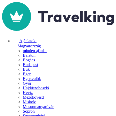
Ajánlatok
Magyarország
minden ajánlat
Balaton
Bogács
Budapest
Bük
Eger
Egerszalók
Győr
Hajdúszoboszló
Hévíz
Mezőkövesd
Miskolc
Mosonmagyaróvár
Sopron
Szentgotthárd