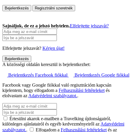
Bejelentkezés
Regisztrálni szeretnék
Sajnáljuk, de ez a jelszó helytelen.
Elfelejtette jelszavát?
Elfelejtette jelszavát?
Kérjen újat!
Bejelentkezés
A közösségi oldalán keresztül is bejelentkezhet:
Bejelentkezés Facebook fiókkal
Bejelentkezés Google fiókkal
Facebook vagy Google fiókkal való regisztrációm kapcsán
kijelentem, hogy elfogadom a
Felhasználási feltételeket
és
elolvastam az
Adatvédelmi szabályzatot.
.
Értesülni akarok e-mailben a Travelking újdonságairól,
különleges ajánlatairól és egyéb kedvezményeiről az
Adatvédelmi
szabályzatot.
.
Elfogadom a
Felhasználási feltételeket
és az