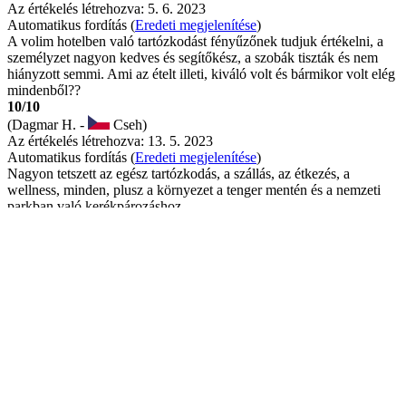
Az értékelés létrehozva: 5. 6. 2023
Automatikus fordítás (
Eredeti megjelenítése
)
A volim hotelben való tartózkodást fényűzőnek tudjuk értékelni, a
személyzet nagyon kedves és segítőkész, a szobák tiszták és nem
hiányzott semmi. Ami az ételt illeti, kiváló volt és bármikor volt elég
mindenből??
10/10
(Dagmar H. -
Cseh)
Az értékelés létrehozva: 13. 5. 2023
Automatikus fordítás (
Eredeti megjelenítése
)
Nagyon tetszett az egész tartózkodás, a szállás, az étkezés, a
wellness, minden, plusz a környezet a tenger mentén és a nemzeti
parkban való kerékpározáshoz.
10/10
(Martin D. -
Cseh)
Az értékelés létrehozva: 21. 3. 2023
Automatikus fordítás (
Eredeti megjelenítése
)
A szálloda nagyon szép. Ideális hely, és kellemesen meglepődtem,
hogy egy ilyen szép szállodába beengedik a kutyákat. Az étel kiváló
volt.
Gyakran ismételt kérdések