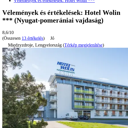
Vélemények és értékelések: Hotel Wolin ***
Vélemények és értékelések: Hotel Wolin
*** (Nyugat-pomerániai vajdaság)
8,6/10
(Összesen
13 értékelés
)
Jó
Międzyzdroje, Lengyelország (
Térkép megjelenítése
)