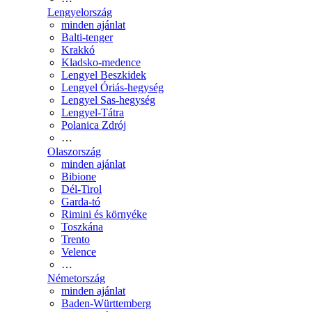
Lengyelország
minden ajánlat
Balti-tenger
Krakkó
Kladsko-medence
Lengyel Beszkidek
Lengyel Óriás-hegység
Lengyel Sas-hegység
Lengyel-Tátra
Polanica Zdrój
…
Olaszország
minden ajánlat
Bibione
Dél-Tirol
Garda-tó
Rimini és környéke
Toszkána
Trento
Velence
…
Németország
minden ajánlat
Baden-Württemberg