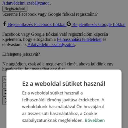
Adatvédelmi szabályzatot.
.
Regisztráció
Szeretne Facebook vagy Google fiókkal regisztrálni?
Bejelentkezés Facebook fiókkal
Bejelentkezés Google fiókkal
Facebook vagy Google fiókkal való regisztrációm kapcsán
kijelentem, hogy elfogadom a
Felhasználási feltételeket
és
elolvastam az
Adatvédelmi szabályzatot.
.
Elfelejtette jelszavát?
Ne aggódjon, csak adja meg e-mail címét, ahova küldünk egy
hivatkozást, így megadhat egy újat.
Ez a weboldal sütiket használ
Küldés
Vissza
Ez a weboldal sütiket használ a
Menu
felhasználói élmény javítása érdekében. A
Zavřít menu
weboldalunk használatával Ön hozzájárul
az összes süti használatához, a Cookie
szabályzatunknak megfelelően.
Bővebben