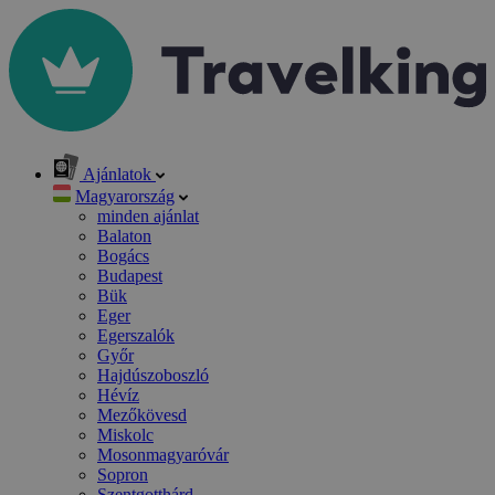
Ajánlatok
Magyarország
minden ajánlat
Balaton
Bogács
Budapest
Bük
Eger
Egerszalók
Győr
Hajdúszoboszló
Hévíz
Mezőkövesd
Miskolc
Mosonmagyaróvár
Sopron
Szentgotthárd