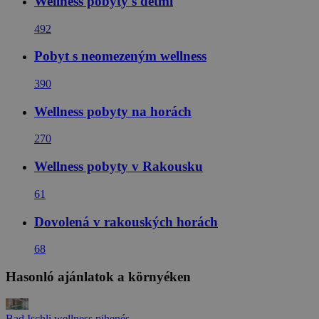
Wellness pobyty s dětmi
492
Pobyt s neomezeným wellness
390
Wellness pobyty na horách
270
Wellness pobyty v Rakousku
61
Dovolená v rakouských horách
68
Hasonló ajánlatok a környéken
Bad Ischli wellness pihenés