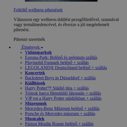
Feltöltő wellness pihenések
Válasszon egy wellness-üdülést pezsgőfürdővel, szaunával
vagy termálmedencével, és élvezze a jól megérdemelt
pihenést.
Pihenni szeretnék
Élmények
Vidámparkok
Europa-Park: Belépő és prémium szállás
Playmobil Funpark belépő + szállás
LEGOLAND® Deutschland belépő + szállás
Koncertek
Backstreet Boys in Düsseldorf + szállás
Kiállítások
Harry Potter™ Stúdió túra + szállás
Trónok harca filmstúdió látogatás + szállás
VIP est a Harry Potter stúdiókban + szállás
Múzeumok
Mercedes-Benz Múzeum belépő + szállás
Porsche és Mercedes múzeum + szállás
Musicalek
Párizsi Moulin Rouge belépő + szállás