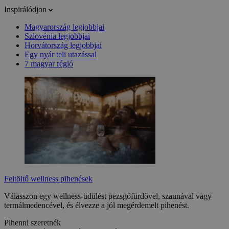
Inspirálódjon
Magyarország legjobbjai
Szlovénia legjobbjai
Horvátország legjobbjai
Egy nyár teli utazással
7 magyar régió
Feltöltő wellness pihenések
Válasszon egy wellness-üdülést pezsgőfürdővel, szaunával vagy
termálmedencével, és élvezze a jól megérdemelt pihenést.
Pihenni szeretnék