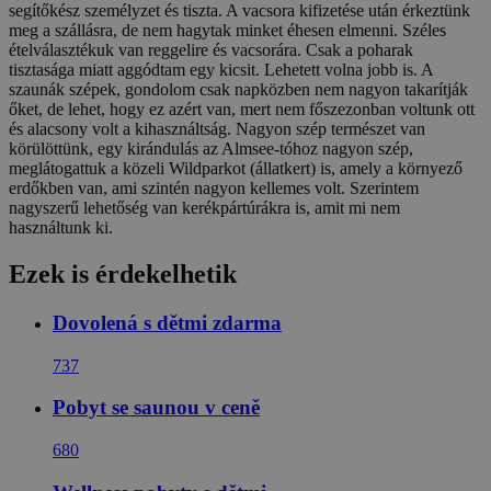
segítőkész személyzet és tiszta. A vacsora kifizetése után érkeztünk
meg a szállásra, de nem hagytak minket éhesen elmenni. Széles
ételválasztékuk van reggelire és vacsorára. Csak a poharak
tisztasága miatt aggódtam egy kicsit. Lehetett volna jobb is. A
szaunák szépek, gondolom csak napközben nem nagyon takarítják
őket, de lehet, hogy ez azért van, mert nem főszezonban voltunk ott
és alacsony volt a kihasználtság. Nagyon szép természet van
körülöttünk, egy kirándulás az Almsee-tóhoz nagyon szép,
meglátogattuk a közeli Wildparkot (állatkert) is, amely a környező
erdőkben van, ami szintén nagyon kellemes volt. Szerintem
nagyszerű lehetőség van kerékpártúrákra is, amit mi nem
használtunk ki.
Ezek is érdekelhetik
Dovolená s dětmi zdarma
737
Pobyt se saunou v ceně
680