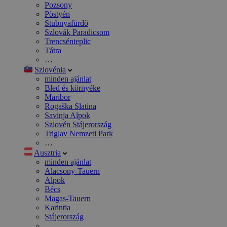
Pozsony
Pöstyén
Stubnyafürdő
Szlovák Paradicsom
Trencsénteplic
Tátra
…
Szlovénia
minden ajánlat
Bled és környéke
Maribor
Rogaška Slatina
Savinja Alpok
Szlovén Stájerország
Triglav Nemzeti Park
…
Ausztria
minden ajánlat
Alacsony-Tauern
Alpok
Bécs
Magas-Tauern
Karintia
Stájerország
…