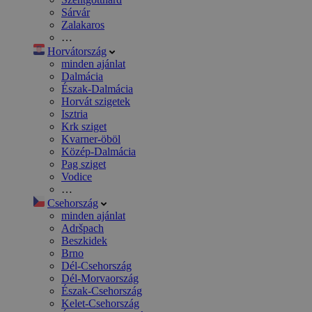
Sárvár
Zalakaros
…
Horvátország
minden ajánlat
Dalmácia
Észak-Dalmácia
Horvát szigetek
Isztria
Krk sziget
Kvarner-öböl
Közép-Dalmácia
Pag sziget
Vodice
…
Csehország
minden ajánlat
Adršpach
Beszkidek
Brno
Dél-Csehország
Dél-Morvaország
Észak-Csehország
Kelet-Csehország