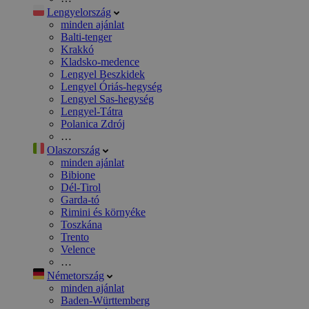
Lengyelország
minden ajánlat
Balti-tenger
Krakkó
Kladsko-medence
Lengyel Beszkidek
Lengyel Óriás-hegység
Lengyel Sas-hegység
Lengyel-Tátra
Polanica Zdrój
…
Olaszország
minden ajánlat
Bibione
Dél-Tirol
Garda-tó
Rimini és környéke
Toszkána
Trento
Velence
…
Németország
minden ajánlat
Baden-Württemberg