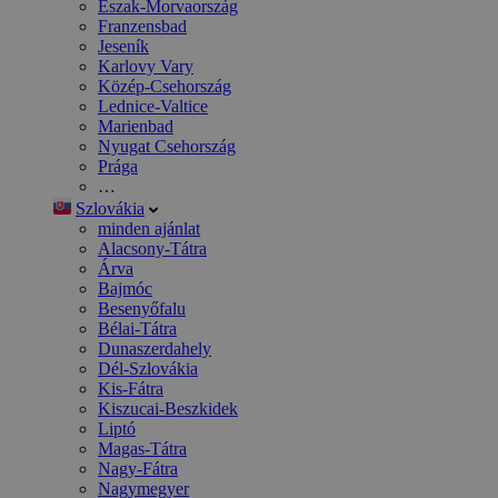
Észak-Morvaország
Franzensbad
Jeseník
Karlovy Vary
Közép-Csehország
Lednice-Valtice
Marienbad
Nyugat Csehország
Prága
…
Szlovákia
minden ajánlat
Alacsony-Tátra
Árva
Bajmóc
Besenyőfalu
Bélai-Tátra
Dunaszerdahely
Dél-Szlovákia
Kis-Fátra
Kiszucai-Beszkidek
Liptó
Magas-Tátra
Nagy-Fátra
Nagymegyer