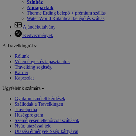
Színház
Aquaparkok
Therme Erding belépő + prémium szállás
Water World Rulantica: belépő és szállás
Ajándékutalvány
Kedvezmények
A Travelkingről
Rólunk
Vélemények és tapasztalatok
Travelking segítség
Karrier
Kapcsolat
Ügyfeleink számára
Gyakran ismételt kérdések
Szállodák a Travelkingen
Travelpedia
Hűségprogram
Személyesen ellenőrzött szállások
Nyár, utazással tele
Utazási élmények Szép-kártyával