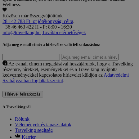
Wellness.
Közösen már összegyüjtöttünk
28 142 783 Ft -ot jótékonysági célra
.
+36 46 463 422
H - P: 8:00 - 16:30
info@travelking.hu
További elérhetőségek
Adja meg e-mail címét a hírlevélre való feliratkozáshoz
Az e-mail címem megadásával hozzájárulok, hogy a Travelking
részemre, hírekkel, eseményekkel és a Travelking nyújtotta
kedvezményekkel kapcsolatos hírlevelet küldjön az
Adatvédelmi
Szabályzatban foglaltak szerint
.
Hírlevél feliratkozás
A Travelkingről
Rólunk
Vélemények és tapasztalatok
Travelking segítség
Karrier