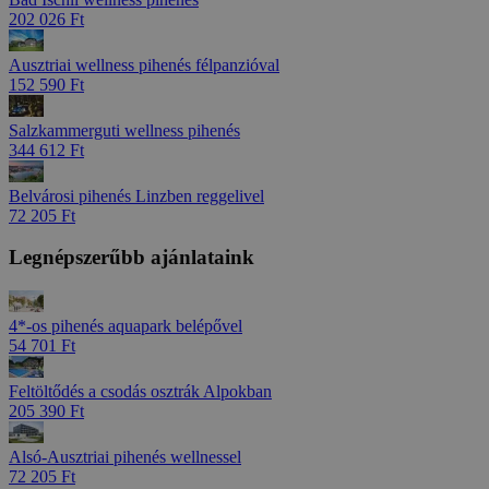
202 026 Ft
Ausztriai wellness pihenés félpanzióval
152 590 Ft
Salzkammerguti wellness pihenés
344 612 Ft
Belvárosi pihenés Linzben reggelivel
72 205 Ft
Legnépszerűbb ajánlataink
4*-os pihenés aquapark belépővel
54 701 Ft
Feltöltődés a csodás osztrák Alpokban
205 390 Ft
Alsó-Ausztriai pihenés wellnessel
72 205 Ft