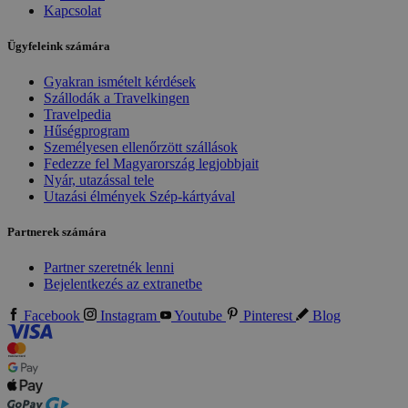
Kapcsolat
Ügyfeleink számára
Gyakran ismételt kérdések
Szállodák a Travelkingen
Travelpedia
Hűségprogram
Személyesen ellenőrzött szállások
Fedezze fel Magyarország legjobbjait
Nyár, utazással tele
Utazási élmények Szép-kártyával
Partnerek számára
Partner szeretnék lenni
Bejelentkezés az extranetbe
Facebook
Instagram
Youtube
Pinterest
Blog