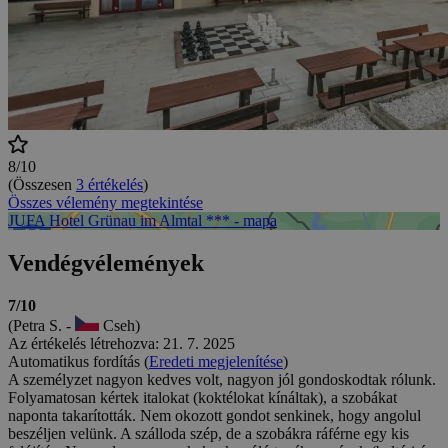
8/10
(Összesen
3 értékelés
)
Összes vélemény megtekintése
JUFA Hotel Grünau im Almtal *** - mapa
Vendégvélemények
7/10
(Petra S. -
Cseh)
Az értékelés létrehozva: 21. 7. 2025
Automatikus fordítás (
Eredeti megjelenítése
)
A személyzet nagyon kedves volt, nagyon jól gondoskodtak rólunk.
Folyamatosan kértek italokat (koktélokat kínáltak), a szobákat
naponta takarították. Nem okozott gondot senkinek, hogy angolul
beszéljen velünk. A szálloda szép, de a szobákra ráférne egy kis