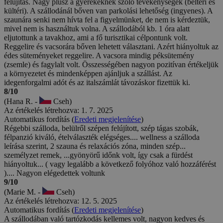
felújítás. Nagy plusz a gyerekeknek szóló tevékenységek (beltéri és
kültéri). A szállodánál bőven van parkolási lehetőség (ingyenes). A
szaunára senki nem hívta fel a figyelmünket, de nem is kérdeztük,
mivel nem is használtuk volna. A szállodából kb. 1 óra alatt
eljutottunk a tavakhoz, ami a fő turisztikai célpontunk volt.
Reggelire és vacsorára bőven lehetett választani. Azért hiányoltuk az
édes süteményeket reggelire. A vacsora mindig péksütemény
(zsemle) és fagylalt volt. Összességében nagyon pozitívan értékeljük
a környezetet és mindenképpen ajánljuk a szállást. Az
idegenforgalmi adót és az italszámlát távozáskor fizettük ki.
8/10
(Hana R. -
Cseh)
Az értékelés létrehozva: 1. 7. 2025
Automatikus fordítás (
Eredeti megjelenítése
)
Régebbi szálloda, belülről szépen felújított, szép tágas szobák,
félpanzió kiváló, ételválaszték elégséges.... wellness a szálloda
leírása szerint, 2 szauna és relaxációs zóna, minden szép...
személyzet remek, ...gyönyörű időnk volt, így csak a fürdést
hiányoltuk... ( vagy legalább a következő folyóhoz való hozzáférést
).... Nagyon elégedettek voltunk
9/10
(Marie M. -
Cseh)
Az értékelés létrehozva: 12. 5. 2025
Automatikus fordítás (
Eredeti megjelenítése
)
A szállodában való tartózkodás kellemes volt, nagyon kedves és