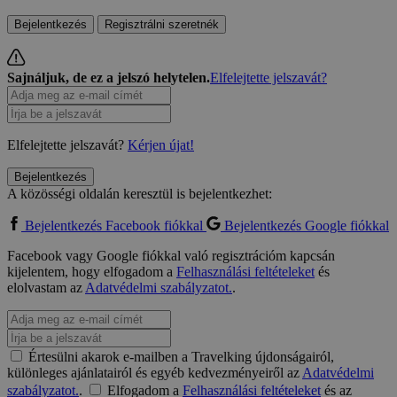
Bejelentkezés
Regisztrálni szeretnék
Sajnáljuk, de ez a jelszó helytelen.
Elfelejtette jelszavát?
Elfelejtette jelszavát?
Kérjen újat!
Bejelentkezés
A közösségi oldalán keresztül is bejelentkezhet:
Bejelentkezés Facebook fiókkal
Bejelentkezés Google fiókkal
Facebook vagy Google fiókkal való regisztrációm kapcsán
kijelentem, hogy elfogadom a
Felhasználási feltételeket
és
elolvastam az
Adatvédelmi szabályzatot.
.
Értesülni akarok e-mailben a Travelking újdonságairól,
különleges ajánlatairól és egyéb kedvezményeiről az
Adatvédelmi
szabályzatot.
.
Elfogadom a
Felhasználási feltételeket
és az