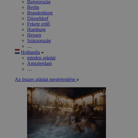
Bajorország
Berlin
Brandenburg
Düsseldorf
Fekete erdő
Hamburg
Hessen
Szászország
…
Hollandia
minden ajánlat
Amszterdam
…
Az összes ajánlat megjelenítése