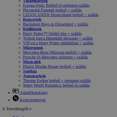
Vidámparkok
Europa-Park: Belépő és prémium szállás
Playmobil Funpark belépő + szállás
LEGOLAND® Deutschland belépő + szállás
Koncertek
Backstreet Boys in Düsseldorf + szállás
Kiállítások
Harry Potter™ Stúdió túra + szállás
Trónok harca filmstúdió látogatás + szállás
VIP est a Harry Potter stúdiókban + szállás
Múzeumok
Mercedes-Benz Múzeum belépő + szállás
Porsche és Mercedes múzeum + szállás
Musicalek
Párizsi Moulin Rouge belépő + szállás
Színház
Aquaparkok
Therme Erding belépő + prémium szállás
Water World Rulantica: belépő és szállás
Ajándékutalvány
Kedvezmények
A Travelkingről