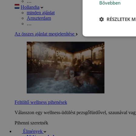
…
Bővebben
Hollandia
minden ajánlat
Amszterdam
RÉSZLETEK M
…
Az összes ajánlat megjelenítése
Feltöltő wellness pihenések
Válasszon egy wellness-üdülést pezsgőfürdővel, szaunával vagy
Pihenni szeretnék
Élmények