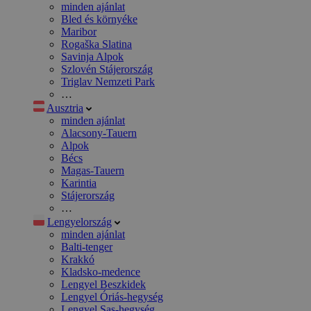
minden ajánlat
Bled és környéke
Maribor
Rogaška Slatina
Savinja Alpok
Szlovén Stájerország
Triglav Nemzeti Park
…
Ausztria
minden ajánlat
Alacsony-Tauern
Alpok
Bécs
Magas-Tauern
Karintia
Stájerország
…
Lengyelország
minden ajánlat
Balti-tenger
Krakkó
Kladsko-medence
Lengyel Beszkidek
Lengyel Óriás-hegység
Lengyel Sas-hegység