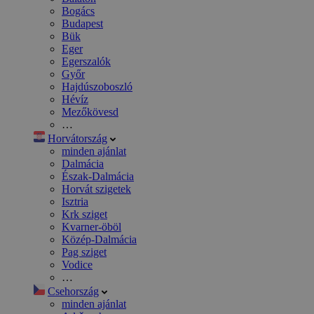
Bogács
Budapest
Bük
Eger
Egerszalók
Győr
Hajdúszoboszló
Hévíz
Mezőkövesd
…
Horvátország
minden ajánlat
Dalmácia
Észak-Dalmácia
Horvát szigetek
Isztria
Krk sziget
Kvarner-öböl
Közép-Dalmácia
Pag sziget
Vodice
…
Csehország
minden ajánlat