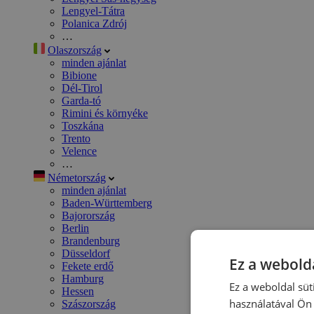
Lengyel-Tátra
Polanica Zdrój
…
Olaszország
minden ajánlat
Bibione
Dél-Tirol
Garda-tó
Rimini és környéke
Toszkána
Trento
Velence
…
Németország
minden ajánlat
Baden-Württemberg
Bajorország
Berlin
Brandenburg
Düsseldorf
Ez a webolda
Fekete erdő
Hamburg
Ez a weboldal süt
Hessen
használatával Ön 
Szászország