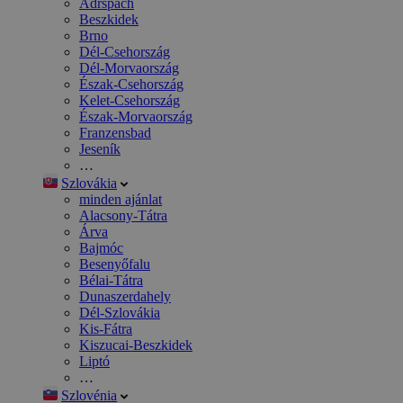
Adršpach
Beszkidek
Brno
Dél-Csehország
Dél-Morvaország
Észak-Csehország
Kelet-Csehország
Észak-Morvaország
Franzensbad
Jeseník
…
Szlovákia
minden ajánlat
Alacsony-Tátra
Árva
Bajmóc
Besenyőfalu
Bélai-Tátra
Dunaszerdahely
Dél-Szlovákia
Kis-Fátra
Kiszucai-Beszkidek
Liptó
…
Szlovénia