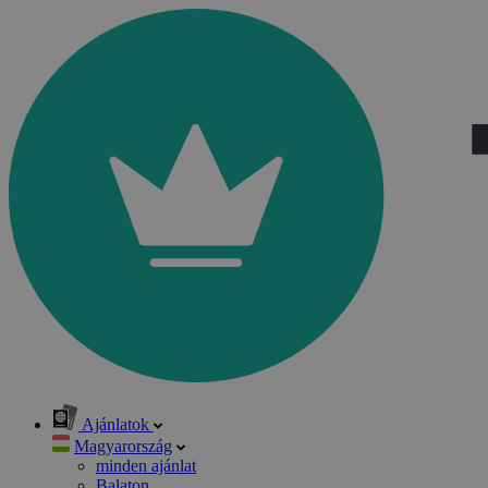
Ajánlatok
Magyarország
minden ajánlat
Balaton