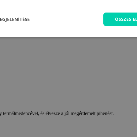
EGJELENÍTÉSE
ÖSSZES 
 termálmedencével, és élvezze a jól megérdemelt pihenést.