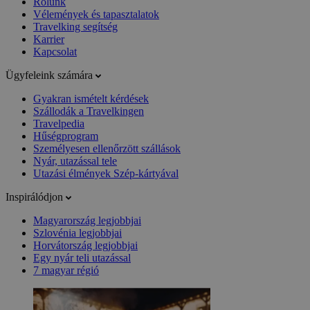
Rólunk
Vélemények és tapasztalatok
Travelking segítség
Karrier
Kapcsolat
Ügyfeleink számára
Gyakran ismételt kérdések
Szállodák a Travelkingen
Travelpedia
Hűségprogram
Személyesen ellenőrzött szállások
Nyár, utazással tele
Utazási élmények Szép-kártyával
Inspirálódjon
Magyarország legjobbjai
Szlovénia legjobbjai
Horvátország legjobbjai
Egy nyár teli utazással
7 magyar régió