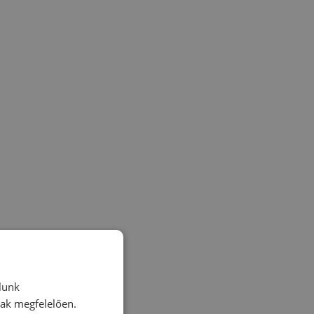
lunk
nak megfelelően.