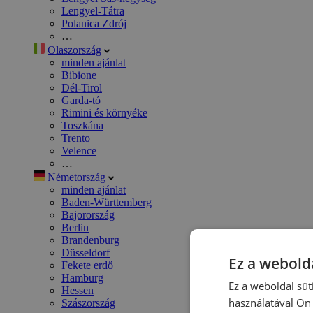
Lengyel-Tátra
Polanica Zdrój
…
Olaszország
minden ajánlat
Bibione
Dél-Tirol
Garda-tó
Rimini és környéke
Toszkána
Trento
Velence
…
Németország
minden ajánlat
Baden-Württemberg
Bajorország
Berlin
Brandenburg
Düsseldorf
Ez a webolda
Fekete erdő
Hamburg
Ez a weboldal süt
Hessen
használatával Ön 
Szászország