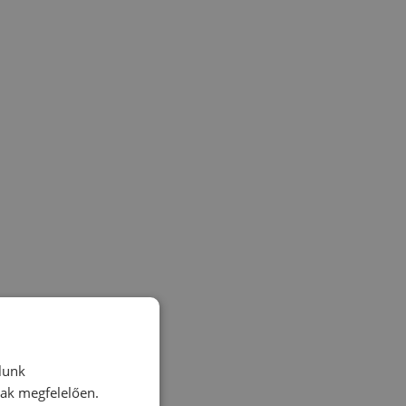
lunk
nak megfelelően.