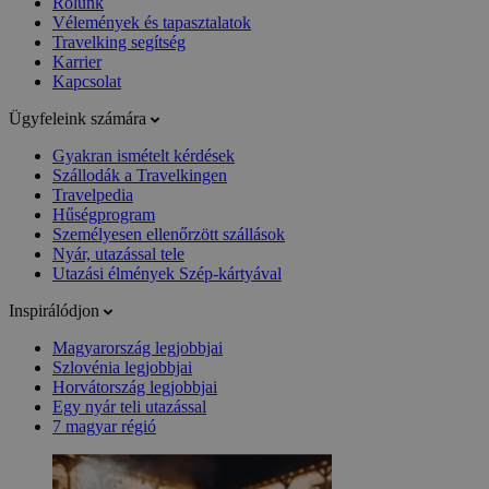
Rólunk
Vélemények és tapasztalatok
Travelking segítség
Karrier
Kapcsolat
Ügyfeleink számára
Gyakran ismételt kérdések
Szállodák a Travelkingen
Travelpedia
Hűségprogram
Személyesen ellenőrzött szállások
Nyár, utazással tele
Utazási élmények Szép-kártyával
Inspirálódjon
Magyarország legjobbjai
Szlovénia legjobbjai
Horvátország legjobbjai
Egy nyár teli utazással
7 magyar régió