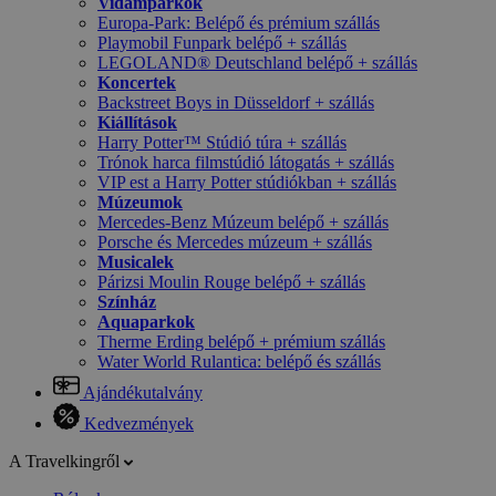
Vidámparkok
Europa-Park: Belépő és prémium szállás
Playmobil Funpark belépő + szállás
LEGOLAND® Deutschland belépő + szállás
Koncertek
Backstreet Boys in Düsseldorf + szállás
Kiállítások
Harry Potter™ Stúdió túra + szállás
Trónok harca filmstúdió látogatás + szállás
VIP est a Harry Potter stúdiókban + szállás
Múzeumok
Mercedes-Benz Múzeum belépő + szállás
Porsche és Mercedes múzeum + szállás
Musicalek
Párizsi Moulin Rouge belépő + szállás
Színház
Aquaparkok
Therme Erding belépő + prémium szállás
Water World Rulantica: belépő és szállás
Ajándékutalvány
Kedvezmények
A Travelkingről