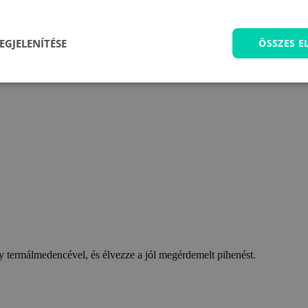
EGJELENÍTÉSE
ÖSSZES 
 termálmedencével, és élvezze a jól megérdemelt pihenést.