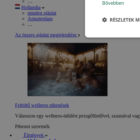
…
Bővebben
Hollandia
minden ajánlat
Amszterdam
RÉSZLETEK M
…
Az összes ajánlat megjelenítése
Feltöltő wellness pihenések
Válasszon egy wellness-üdülést pezsgőfürdővel, szaunával vagy
Pihenni szeretnék
Élmények