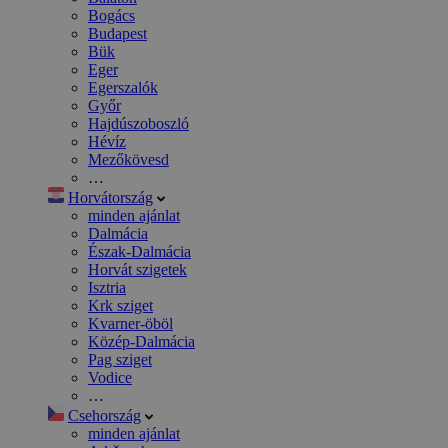
Bogács
Budapest
Bük
Eger
Egerszalók
Győr
Hajdúszoboszló
Hévíz
Mezőkövesd
…
Horvátország
minden ajánlat
Dalmácia
Észak-Dalmácia
Horvát szigetek
Isztria
Krk sziget
Kvarner-öböl
Közép-Dalmácia
Pag sziget
Vodice
…
Csehország
minden ajánlat