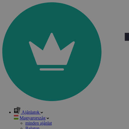
Ajánlatok
Magyarország
minden ajánlat
Balaton