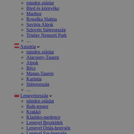
minden ajánlat
Bled és környéke
Maribor
Rogaška Slatina
Savinja Alpok
Szlovén Stájerország
Triglav Nemzeti Park
…
Ausztria
minden ajánlat
Alacsony-Tauern
Alpok
Bécs
Magas-Tauern
Karintia
Stájerország
…
Lengyelország
minden ajánlat
Balti-tenger
Krakkó
Kladsko-medence
Lengyel Beszkidek
Lengyel Óriás-hegység
Lengyel Sas-hegység