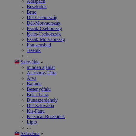
Adršpach
Beszkidek
Brno
Dél-Csehország
Dél-Morvaország
Észak-Csehország
Kelet-Csehország
Észak-Morvaország
Franzensbad
Jeseník
…
Szlovákia
minden ajánlat
Alacsony-Tátra
Árva
Bajmóc
Besenyőfalu
Bélai-Tátra
Dunaszerdahely
Dél-Szlovákia
Kis-Fátra
Kiszucai-Beszkidek
Liptó
…
Szlovénia