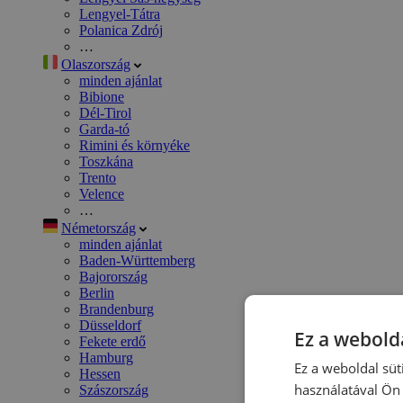
Lengyel-Tátra
Polanica Zdrój
…
Olaszország
minden ajánlat
Bibione
Dél-Tirol
Garda-tó
Rimini és környéke
Toszkána
Trento
Velence
…
Németország
minden ajánlat
Baden-Württemberg
Bajorország
Berlin
Brandenburg
Düsseldorf
Ez a webolda
Fekete erdő
Hamburg
Ez a weboldal süt
Hessen
használatával Ön 
Szászország