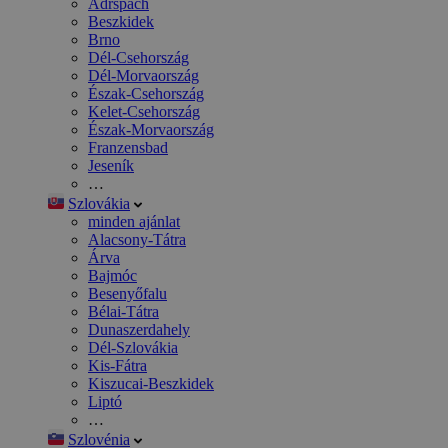
Adršpach
Beszkidek
Brno
Dél-Csehország
Dél-Morvaország
Észak-Csehország
Kelet-Csehország
Észak-Morvaország
Franzensbad
Jeseník
…
Szlovákia
minden ajánlat
Alacsony-Tátra
Árva
Bajmóc
Besenyőfalu
Bélai-Tátra
Dunaszerdahely
Dél-Szlovákia
Kis-Fátra
Kiszucai-Beszkidek
Liptó
…
Szlovénia