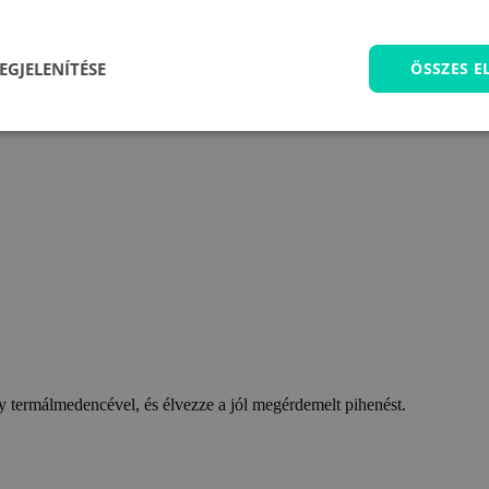
EGJELENÍTÉSE
ÖSSZES 
 termálmedencével, és élvezze a jól megérdemelt pihenést.