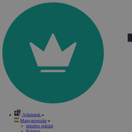
Ajánlatok
Magyarország
minden ajánlat
Balaton