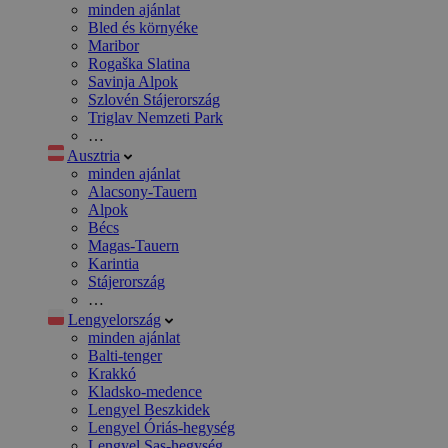
minden ajánlat
Bled és környéke
Maribor
Rogaška Slatina
Savinja Alpok
Szlovén Stájerország
Triglav Nemzeti Park
…
Ausztria
minden ajánlat
Alacsony-Tauern
Alpok
Bécs
Magas-Tauern
Karintia
Stájerország
…
Lengyelország
minden ajánlat
Balti-tenger
Krakkó
Kladsko-medence
Lengyel Beszkidek
Lengyel Óriás-hegység
Lengyel Sas-hegység