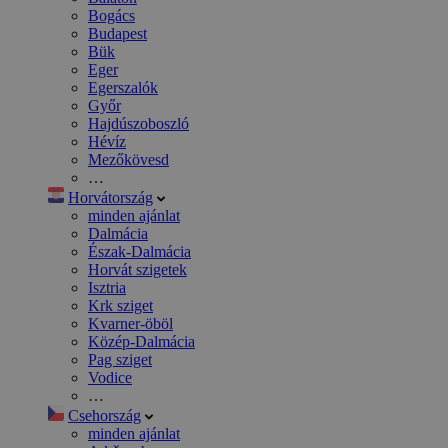
Bogács
Budapest
Bük
Eger
Egerszalók
Győr
Hajdúszoboszló
Hévíz
Mezőkövesd
…
Horvátország
minden ajánlat
Dalmácia
Észak-Dalmácia
Horvát szigetek
Isztria
Krk sziget
Kvarner-öböl
Közép-Dalmácia
Pag sziget
Vodice
…
Csehország
minden ajánlat