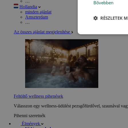
…
Bővebben
Hollandia
minden ajánlat
Amszterdam
RÉSZLETEK M
…
Az összes ajánlat megjelenítése
Feltöltő wellness pihenések
Válasszon egy wellness-üdülést pezsgőfürdővel, szaunával vagy
Pihenni szeretnék
Élmények