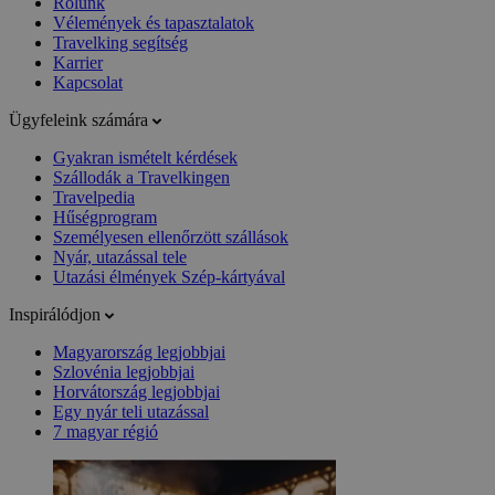
Rólunk
Vélemények és tapasztalatok
Travelking segítség
Karrier
Kapcsolat
Ügyfeleink számára
Gyakran ismételt kérdések
Szállodák a Travelkingen
Travelpedia
Hűségprogram
Személyesen ellenőrzött szállások
Nyár, utazással tele
Utazási élmények Szép-kártyával
Inspirálódjon
Magyarország legjobbjai
Szlovénia legjobbjai
Horvátország legjobbjai
Egy nyár teli utazással
7 magyar régió