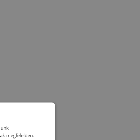
lunk
nak megfelelően.