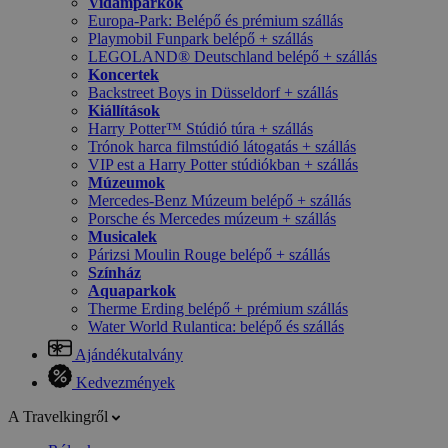
Vidámparkok
Europa-Park: Belépő és prémium szállás
Playmobil Funpark belépő + szállás
LEGOLAND® Deutschland belépő + szállás
Koncertek
Backstreet Boys in Düsseldorf + szállás
Kiállítások
Harry Potter™ Stúdió túra + szállás
Trónok harca filmstúdió látogatás + szállás
VIP est a Harry Potter stúdiókban + szállás
Múzeumok
Mercedes-Benz Múzeum belépő + szállás
Porsche és Mercedes múzeum + szállás
Musicalek
Párizsi Moulin Rouge belépő + szállás
Színház
Aquaparkok
Therme Erding belépő + prémium szállás
Water World Rulantica: belépő és szállás
Ajándékutalvány
Kedvezmények
A Travelkingről