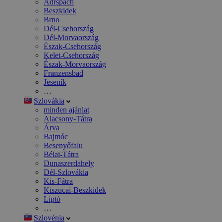
Adršpach
Beszkidek
Brno
Dél-Csehország
Dél-Morvaország
Észak-Csehország
Kelet-Csehország
Észak-Morvaország
Franzensbad
Jeseník
…
Szlovákia
minden ajánlat
Alacsony-Tátra
Árva
Bajmóc
Besenyőfalu
Bélai-Tátra
Dunaszerdahely
Dél-Szlovákia
Kis-Fátra
Kiszucai-Beszkidek
Liptó
…
Szlovénia