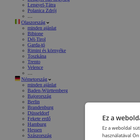
Lengyel-Tátra
Polanica Zdrój
…
Olaszország
minden ajánlat
Bibione
Dél-Tirol
Garda-tó
Rimini és környéke
Toszkána
Trento
Velence
…
Németország
minden ajánlat
Baden-Württemberg
Bajorország
Berlin
Brandenburg
Düsseldorf
Ez a webolda
Fekete erdő
Hamburg
Ez a weboldal süt
Hessen
használatával Ön 
Szászország