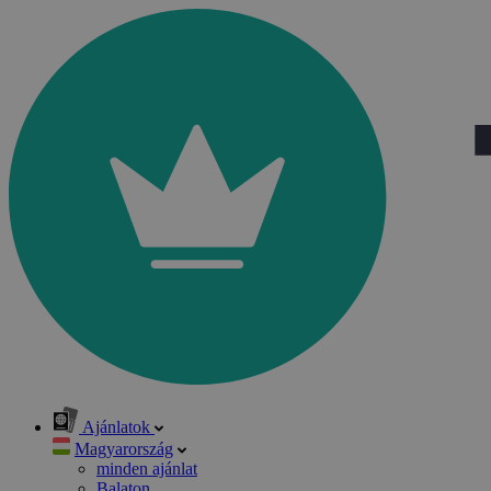
Ajánlatok
Magyarország
minden ajánlat
Balaton