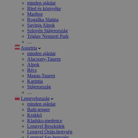
minden ajánlat
Bled és környéke
Maribor
Rogaška Slatina
Savinja Alpok
Szlovén Stájerország
Triglav Nemzeti Park
…
Ausztria
minden ajánlat
Alacsony-Tauern
Alpok
Bécs
Magas-Tauern
Karintia
Stájerország
…
Lengyelország
minden ajánlat
Balti-tenger
Krakkó
Kladsko-medence
Lengyel Beszkidek
Lengyel Óriás-hegység
Lengyel Sas-hegység