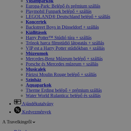
Vidámparkok
Europa-Park: Belépő és prémium szállás
Playmobil Funpark belépő + szállás
LEGOLAND® Deutschland belépő + szállás
Koncertek
Backstreet Boys in Düsseldorf + szállás
Kiállítások
Harry Potter™ Stúdió túra + szállás
Trónok harca filmstúdió látogatás + szállás
VIP est a Harry Potter stúdiókban + szállás
Múzeumok
Mercedes-Benz Múzeum belépő + szállás
Porsche és Mercedes múzeum + szállás
Musicalek
Párizsi Moulin Rouge belépő + szállás
Színház
Aquaparkok
Therme Erding belépő + prémium szállás
Water World Rulantica: belépő és szállás
Ajándékutalvány
Kedvezmények
A Travelkingről