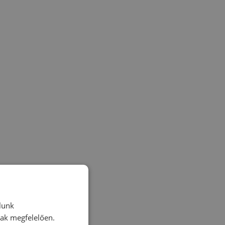
lunk
nak megfelelően.