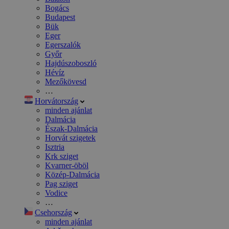
Bogács
Budapest
Bük
Eger
Egerszalók
Győr
Hajdúszoboszló
Hévíz
Mezőkövesd
…
Horvátország
minden ajánlat
Dalmácia
Észak-Dalmácia
Horvát szigetek
Isztria
Krk sziget
Kvarner-öböl
Közép-Dalmácia
Pag sziget
Vodice
…
Csehország
minden ajánlat