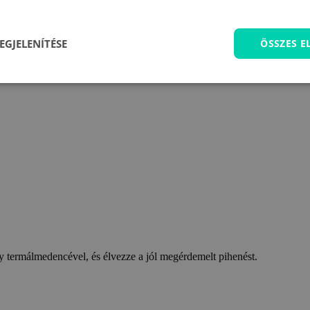
EGJELENÍTÉSE
ÖSSZES 
 termálmedencével, és élvezze a jól megérdemelt pihenést.