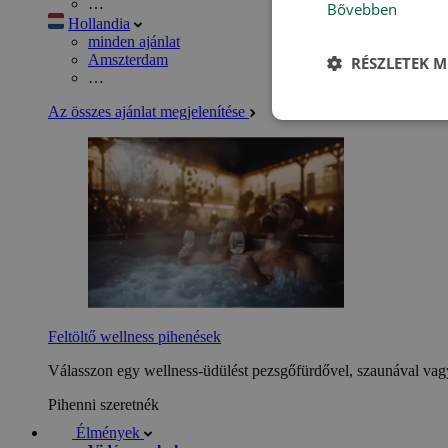
…
Bővebben
Hollandia
minden ajánlat
Amszterdam
RÉSZLETEK M
…
Az összes ajánlat megjelenítése
Feltöltő wellness pihenések
Válasszon egy wellness-üdülést pezsgőfürdővel, szaunával vagy
Pihenni szeretnék
Élmények