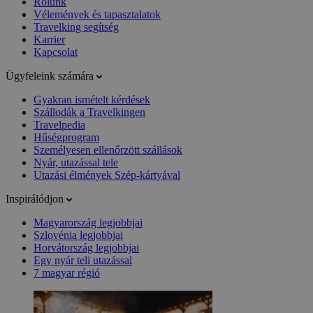
Rólunk
Vélemények és tapasztalatok
Travelking segítség
Karrier
Kapcsolat
Ügyfeleink számára
Gyakran ismételt kérdések
Szállodák a Travelkingen
Travelpedia
Hűségprogram
Személyesen ellenőrzött szállások
Nyár, utazással tele
Utazási élmények Szép-kártyával
Inspirálódjon
Magyarország legjobbjai
Szlovénia legjobbjai
Horvátország legjobbjai
Egy nyár teli utazással
7 magyar régió