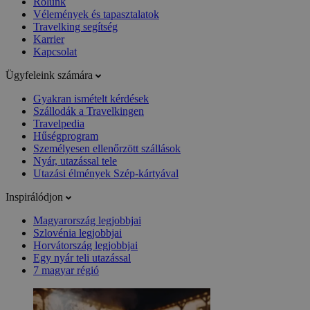
Rólunk
Vélemények és tapasztalatok
Travelking segítség
Karrier
Kapcsolat
Ügyfeleink számára
Gyakran ismételt kérdések
Szállodák a Travelkingen
Travelpedia
Hűségprogram
Személyesen ellenőrzött szállások
Nyár, utazással tele
Utazási élmények Szép-kártyával
Inspirálódjon
Magyarország legjobbjai
Szlovénia legjobbjai
Horvátország legjobbjai
Egy nyár teli utazással
7 magyar régió