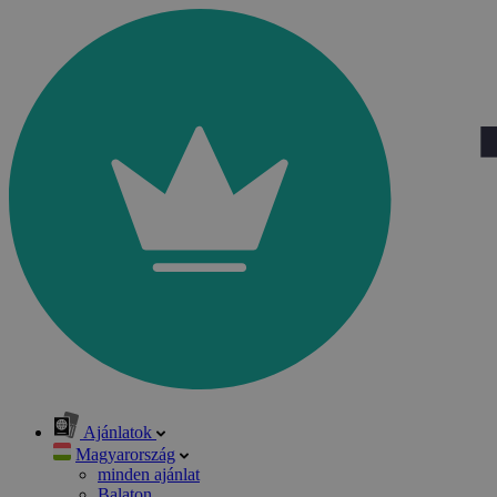
Ajánlatok
Magyarország
minden ajánlat
Balaton