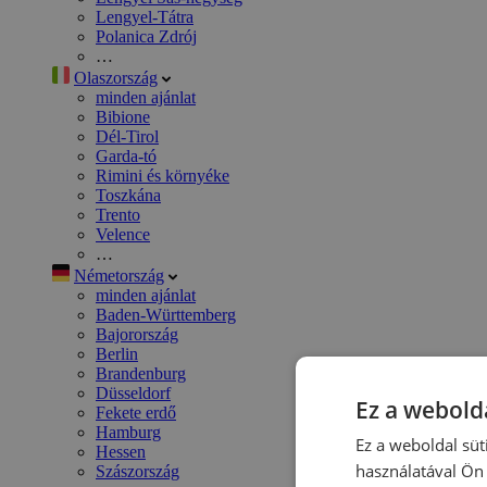
Lengyel-Tátra
Polanica Zdrój
…
Olaszország
minden ajánlat
Bibione
Dél-Tirol
Garda-tó
Rimini és környéke
Toszkána
Trento
Velence
…
Németország
minden ajánlat
Baden-Württemberg
Bajorország
Berlin
Brandenburg
Düsseldorf
Ez a webolda
Fekete erdő
Hamburg
Ez a weboldal süt
Hessen
használatával Ön 
Szászország