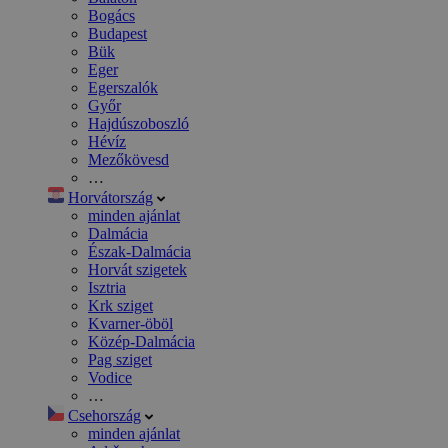
Bogács
Budapest
Bük
Eger
Egerszalók
Győr
Hajdúszoboszló
Hévíz
Mezőkövesd
…
Horvátország
minden ajánlat
Dalmácia
Észak-Dalmácia
Horvát szigetek
Isztria
Krk sziget
Kvarner-öböl
Közép-Dalmácia
Pag sziget
Vodice
…
Csehország
minden ajánlat