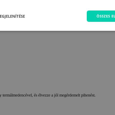
EGJELENÍTÉSE
ÖSSZES 
 termálmedencével, és élvezze a jól megérdemelt pihenést.