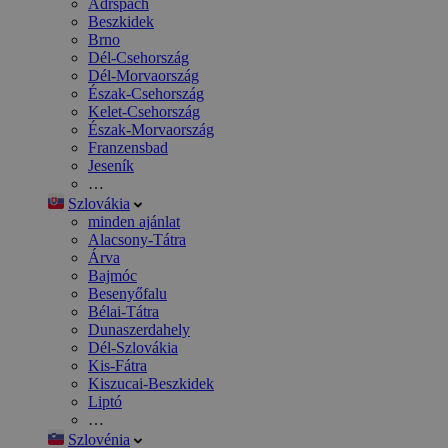
Adršpach
Beszkidek
Brno
Dél-Csehország
Dél-Morvaország
Észak-Csehország
Kelet-Csehország
Észak-Morvaország
Franzensbad
Jeseník
…
Szlovákia
minden ajánlat
Alacsony-Tátra
Árva
Bajmóc
Besenyőfalu
Bélai-Tátra
Dunaszerdahely
Dél-Szlovákia
Kis-Fátra
Kiszucai-Beszkidek
Liptó
…
Szlovénia