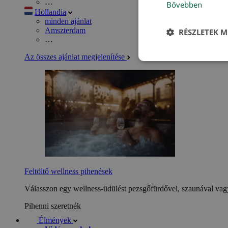
…
Bővebben
Hollandia
minden ajánlat
Amszterdam
RÉSZLETEK M
…
Az összes ajánlat megjelenítése
Feltöltő wellness pihenések
Válasszon egy wellness-üdülést pezsgőfürdővel, szaunával vagy
Pihenni szeretnék
Élmények