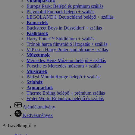
Vidámparkok
Europa-Park: Belépő és prémium szállás
Playmobil Funpark belépő + szállás
LEGOLAND® Deutschland belépő + szállás
Koncertek
Backstreet Boys in Düsseldorf + szállás
Kiállítások
Harry Potter™ Stúdió túra + szállás
Trónok harca filmstúdió látogatás + szállás
VIP est a Harry Potter stúdiókban + szállás
Múzeumok
Mercedes-Benz Múzeum belépő + szállás
Porsche és Mercedes múzeum + szállás
Musicalek
Párizsi Moulin Rouge belépő + szállás
Színház
Aquaparkok
Therme Erding belépő + prémium szállás
Water World Rulantica: belépő és szállás
Ajándékutalvány
Kedvezmények
A Travelkingről