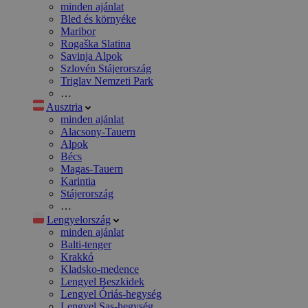
minden ajánlat
Bled és környéke
Maribor
Rogaška Slatina
Savinja Alpok
Szlovén Stájerország
Triglav Nemzeti Park
…
Ausztria
minden ajánlat
Alacsony-Tauern
Alpok
Bécs
Magas-Tauern
Karintia
Stájerország
…
Lengyelország
minden ajánlat
Balti-tenger
Krakkó
Kladsko-medence
Lengyel Beszkidek
Lengyel Óriás-hegység
Lengyel Sas-hegység