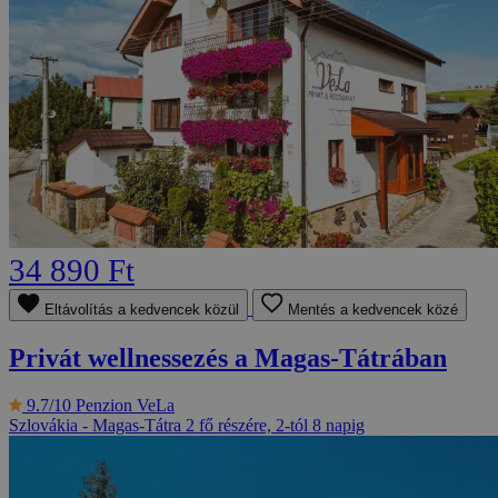
34 890 Ft
Eltávolítás a kedvencek közül
Mentés a kedvencek közé
Privát wellnessezés a Magas-Tátrában
9.7/10
Penzion VeLa
Szlovákia - Magas-Tátra
2 fő részére, 2-tól 8 napig