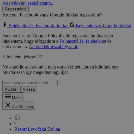
Adatvédelmi szabályzatot.
.
Regisztráció
Szeretne Facebook vagy Google fiókkal regisztrálni?
Bejelentkezés Facebook fiókkal
Bejelentkezés Google fiókkal
Facebook vagy Google fiókkal való regisztrációm kapcsán
kijelentem, hogy elfogadom a
Felhasználási feltételeket
és
elolvastam az
Adatvédelmi szabályzatot.
.
Elfelejtette jelszavát?
Ne aggódjon, csak adja meg e-mail címét, ahova küldünk egy
hivatkozást, így megadhat egy újat.
Küldés
Vissza
Menu
Zavřít menu
Resort Levočská Dolina