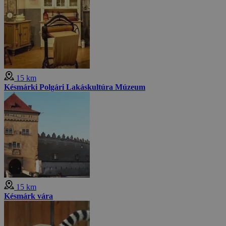
15 km
Késmárki Polgári Lakáskultúra Múzeum
15 km
Késmárk vára