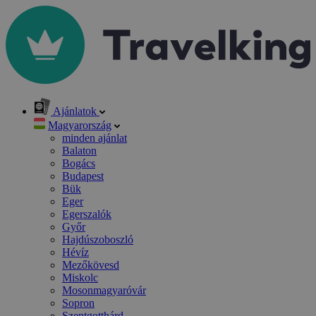
Ajánlatok
Magyarország
minden ajánlat
Balaton
Bogács
Budapest
Bük
Eger
Egerszalók
Győr
Hajdúszoboszló
Hévíz
Mezőkövesd
Miskolc
Mosonmagyaróvár
Sopron
Szentgotthárd