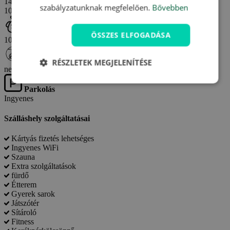
14:00-től
Kijelentkezés
szabályzatunknak megfelelően.
Bővebben
10:00-ig
Háziállat
ÖSSZES ELFOGADÁSA
10 €/éj ellenében bevihető
Akadálymentesség
RÉSZLETEK MEGJELENÍTÉSE
nem akadálymentes
Parkolás
Ingyenes
Szálláshely szolgáltatásai
Kártyás fizetés lehetséges
Ingyenes WiFi
Szauna
Extra szolgáltatások
fürdő
Étterem
Gyerek sarok
Játszótér
Sítároló
Fitness