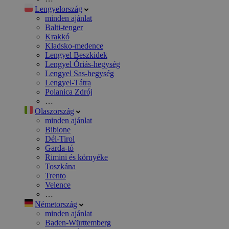
Lengyelország
minden ajánlat
Balti-tenger
Krakkó
Kladsko-medence
Lengyel Beszkidek
Lengyel Óriás-hegység
Lengyel Sas-hegység
Lengyel-Tátra
Polanica Zdrój
…
Olaszország
minden ajánlat
Bibione
Dél-Tirol
Garda-tó
Rimini és környéke
Toszkána
Trento
Velence
…
Németország
minden ajánlat
Baden-Württemberg