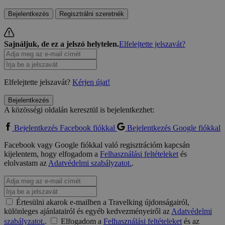
Bejelentkezés
Regisztrálni szeretnék
Sajnáljuk, de ez a jelszó helytelen.
Elfelejtette jelszavát?
Elfelejtette jelszavát?
Kérjen újat!
Bejelentkezés
A közösségi oldalán keresztül is bejelentkezhet:
Bejelentkezés Facebook fiókkal
Bejelentkezés Google fiókkal
Facebook vagy Google fiókkal való regisztrációm kapcsán
kijelentem, hogy elfogadom a
Felhasználási feltételeket
és
elolvastam az
Adatvédelmi szabályzatot.
.
Értesülni akarok e-mailben a Travelking újdonságairól,
különleges ajánlatairól és egyéb kedvezményeiről az
Adatvédelmi
szabályzatot.
.
Elfogadom a
Felhasználási feltételeket
és az