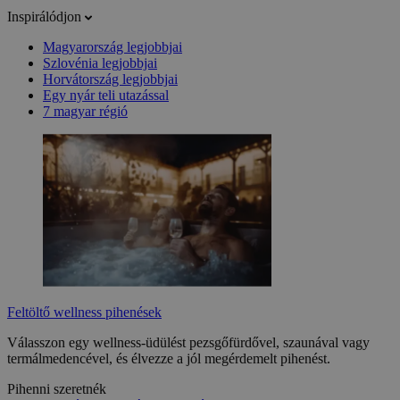
Inspirálódjon
Magyarország legjobbjai
Szlovénia legjobbjai
Horvátország legjobbjai
Egy nyár teli utazással
7 magyar régió
Feltöltő wellness pihenések
Válasszon egy wellness-üdülést pezsgőfürdővel, szaunával vagy
termálmedencével, és élvezze a jól megérdemelt pihenést.
Pihenni szeretnék