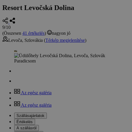
Resort Levočská Dolina
9/10
(Összesen
41 értékelés
)
nagyon jó
Levoča, Szlovákia (
Térkép megjelenítése
)
Az egész galéria
Az egész galéria
Szállásajánlatok
Értékelés
A szállásról