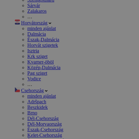
Sárvár
Zalakaros
…
Horvátország
minden ajánlat
Dalmácia
Észak-Dalmácia
Horvát szigetek
Isztria
Krk sziget
Kvarner-öböl
Közép-Dalmácia
Pag sziget
Vodice
…
Csehország
minden ajánlat
Adršpach
Beszkidek
Brno
Dél-Csehország
Dél-Morvaország
Észak-Csehország
Kelet-Csehország