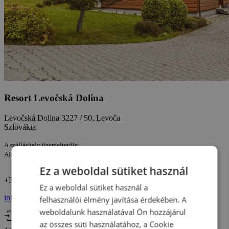
Resort Levočská Dolina
Levočská Dolina 3227 / 50, Levoča
Szlovákia
A szálláshely üzemeltetője:
ARPROG, akciová spoločnosť Poprad Cégjegyzékszám: 36168335
Ez a weboldal sütiket használ
+36 46 463 422
Ez a weboldal sütiket használ a
info@travelking.hu
felhasználói élmény javítása érdekében. A
weboldalunk használatával Ön hozzájárul
Bejelentkezés
az összes süti használatához, a Cookie