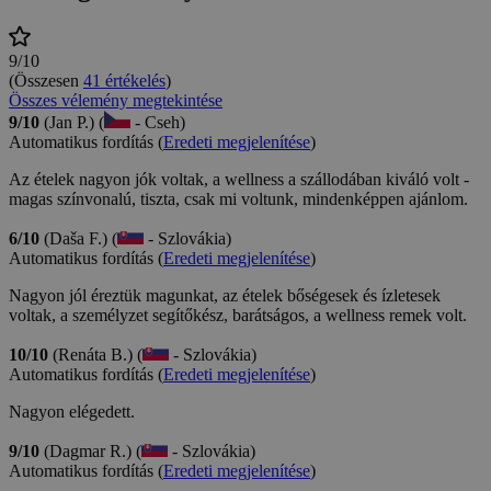
9/10
(Összesen
41 értékelés
)
Összes vélemény megtekintése
9/10
(Jan P.) (
- Cseh)
Automatikus fordítás (
Eredeti megjelenítése
)
Az ételek nagyon jók voltak, a wellness a szállodában kiváló volt -
magas színvonalú, tiszta, csak mi voltunk, mindenképpen ajánlom.
6/10
(Daša F.) (
- Szlovákia)
Automatikus fordítás (
Eredeti megjelenítése
)
Nagyon jól éreztük magunkat, az ételek bőségesek és ízletesek
voltak, a személyzet segítőkész, barátságos, a wellness remek volt.
10/10
(Renáta B.) (
- Szlovákia)
Automatikus fordítás (
Eredeti megjelenítése
)
Nagyon elégedett.
9/10
(Dagmar R.) (
- Szlovákia)
Automatikus fordítás (
Eredeti megjelenítése
)