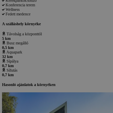
Kerékpárkölcsönző
Konferencia terem
Wellness
Fedett medence
A szálláshely környéke
Távolság a központtól
5 km
Busz megálló
0,5 km
Aquapark
32 km
Sípálya
0,7 km
Sífutás
0,7 km
Hasonló ajánlatok a környéken