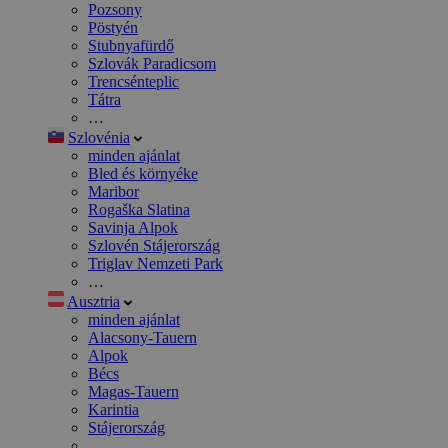
Pozsony
Pöstyén
Stubnyafürdő
Szlovák Paradicsom
Trencsénteplic
Tátra
…
Szlovénia
minden ajánlat
Bled és környéke
Maribor
Rogaška Slatina
Savinja Alpok
Szlovén Stájerország
Triglav Nemzeti Park
…
Ausztria
minden ajánlat
Alacsony-Tauern
Alpok
Bécs
Magas-Tauern
Karintia
Stájerország
…