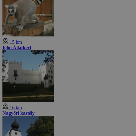
15 km
Iglói Állatkert
16 km
Nagyőri kastély