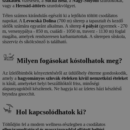
szakadék
vízeséseit, a
Suchá Belá
, a
Nagy-Sólyom
szurdokokat,
vagy a
Hernád-áttörés
szurdokvölgyet.
Télen számos kirándulás egészíti ki a lejtőkön töltött csodálatos
napokat. A
Levocská Dolina
(700 m) síterep a tapasztalt és kezdő
síelők számára egyaránt alkalmas. A síterep
4 pályát
(gyermek - 270
m, versenypálya - 850 m, családi - 1050 m, traverz - 1130 m) foglal
magába, amelyek rendszeresen karbantartottak. A síterepen síiskola,
síszerviz és síkölcsönző is található.
Milyen fogásokat kóstolhatok meg?
Az ízlelőbimbók kényeztetéséről az üdülőhely étterme gondoskodik,
amely a
hagyományos szlovák ételeken kívül nemzetközi ételeket
is kínál, amelyeket helyi beszállítóktól friss, minőségi
alapanyagokból készítenek. Ne hagyja ki az ízletes házi készítésű
bryndza gnocchit.
Hol kapcsolódhatok ki?
Töltődjön fel a modern wellness-részlegben a csodálatos
ellenáramoltatóval és masszázspaddal ellátott beltéri