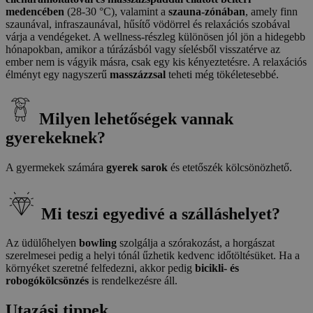
medencében
(28-30 °C), valamint a
szauna-zónában
, amely finn
szaunával, infraszaunával, hűsítő vödörrel és relaxációs szobával
várja a vendégeket. A wellness-részleg különösen jól jön a hidegebb
hónapokban, amikor a túrázásból vagy síelésből visszatérve az
ember nem is vágyik másra, csak egy kis kényeztetésre. A relaxációs
élményt egy nagyszerű
masszázzsal
teheti még tökéletesebbé.
Milyen lehetőségek vannak
gyerekeknek?
A gyermekek számára
gyerek sarok
és etetőszék kölcsönözhető.
Mi teszi egyedivé a szálláshelyet?
Az üdülőhelyen
bowling
szolgálja a szórakozást, a horgászat
szerelmesei pedig a helyi tónál űzhetik kedvenc időtöltésüket. Ha a
környéket szeretné felfedezni, akkor pedig
bicikli- és
robogókölcsönzés
is rendelkezésre áll.
Utazási tippek