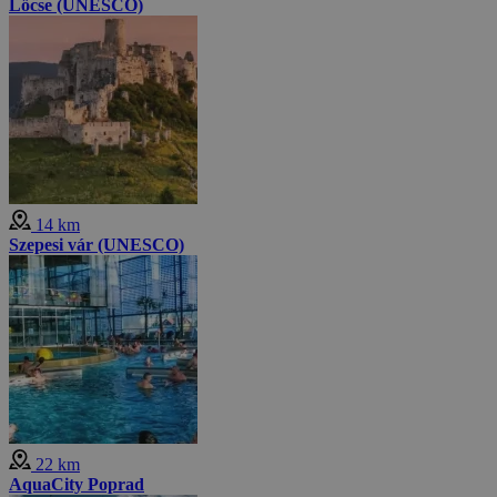
Lőcse (UNESCO)
14 km
Szepesi vár (UNESCO)
22 km
AquaCity Poprad