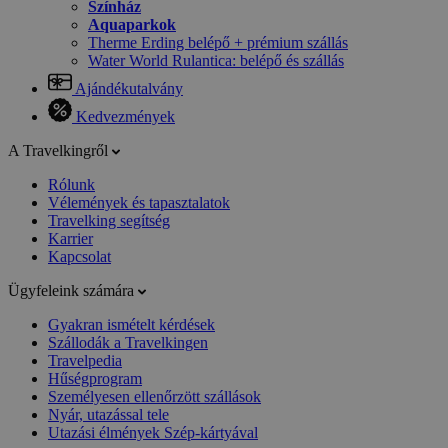
Színház
Aquaparkok
Therme Erding belépő + prémium szállás
Water World Rulantica: belépő és szállás
Ajándékutalvány
Kedvezmények
A Travelkingről
Rólunk
Vélemények és tapasztalatok
Travelking segítség
Karrier
Kapcsolat
Ügyfeleink számára
Gyakran ismételt kérdések
Szállodák a Travelkingen
Travelpedia
Hűségprogram
Személyesen ellenőrzött szállások
Nyár, utazással tele
Utazási élmények Szép-kártyával