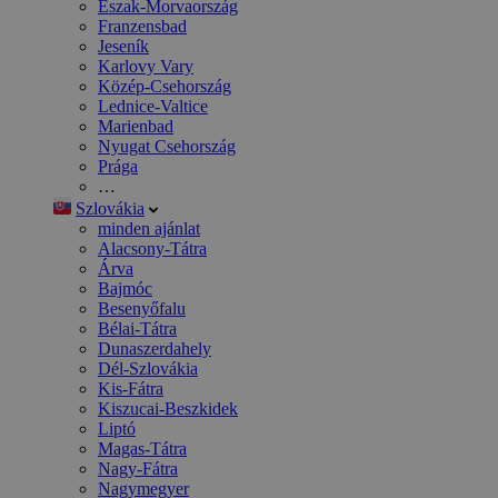
Észak-Morvaország
Franzensbad
Jeseník
Karlovy Vary
Közép-Csehország
Lednice-Valtice
Marienbad
Nyugat Csehország
Prága
…
Szlovákia
minden ajánlat
Alacsony-Tátra
Árva
Bajmóc
Besenyőfalu
Bélai-Tátra
Dunaszerdahely
Dél-Szlovákia
Kis-Fátra
Kiszucai-Beszkidek
Liptó
Magas-Tátra
Nagy-Fátra
Nagymegyer