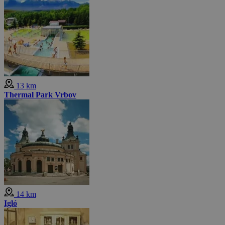
13 km
Thermal Park Vrbov
14 km
Igló