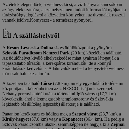
Az ételek elegendőek, a wellness kicsi, a víz hiánya a kancsókban
az ügyfelek számára, a személyzet nem tudott információt nyújtani a
túrázásról/gyaloglásról a közvetlen környéken, az útvonalak rosszul
vannak jelölve.Környezet - a természet gyönyörű.
A szálláshelyről
A
Resort Levocská Dolina
sí- és üdülőközpont a gyönyörű
Szlovák Paradicsom Nemzeti Park
(20 km) közelében található.
Az üdülőhelyet kiváló elhelyezkedése miatt gyakran látogatják a
tapasztaltabb túrázók, a kerékpáros kirándulók, de a könnyű
kirándulások kedvelői is. A látnivalók mellett a kényeztető wellness
már csak hab lesz a tortán.
A közelben található
Lőcse
(7,8 km), amely egyedülálló történelmi
központjának köszönhetően az UNESCO listáján is szerepel.
Néhány percnyi autóút után a történelmi
Igló
városa (17,7 km)
következik, ahol a legmagasabb templomtorony és Szlovákia
legkisebb (és állítólag legszebb) állatkertje is található.
Pattanjon kerékpárra és hódítsa meg a
Szepesi várat
(23,7 km), a
Király-hegyet
(57,8 km) vagy a
Kopanecet
(36,4 km). Ha pedig a
Szlovák Paradicsomba utazik, semmiképpen ne hagyja ki a
Zejmár