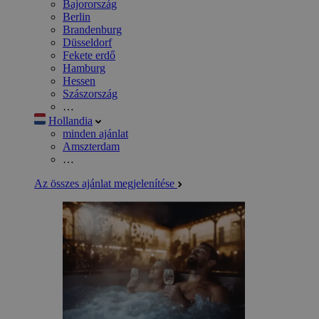
Bajorország
Berlin
Brandenburg
Düsseldorf
Fekete erdő
Hamburg
Hessen
Szászország
…
Hollandia
minden ajánlat
Amszterdam
…
Az összes ajánlat megjelenítése