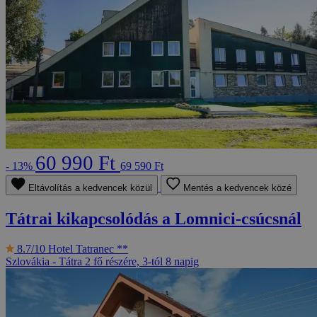
60 990 Ft
- 13%
69 590 Ft
Eltávolítás a kedvencek közül
Mentés a kedvencek közé
Tátrai kikapcsolódás a Lomnici-csúcsnál
8.7/10
Hotel Tatranec **
Szlovákia - Tátra
2 fő részére, 3-tól 8 napig