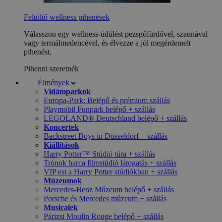
Feltöltő wellness pihenések
Válasszon egy wellness-üdülést pezsgőfürdővel, szaunával
vagy termálmedencével, és élvezze a jól megérdemelt
pihenést.
Pihenni szeretnék
Élmények
Vidámparkok
Europa-Park: Belépő és prémium szállás
Playmobil Funpark belépő + szállás
LEGOLAND® Deutschland belépő + szállás
Koncertek
Backstreet Boys in Düsseldorf + szállás
Kiállítások
Harry Potter™ Stúdió túra + szállás
Trónok harca filmstúdió látogatás + szállás
VIP est a Harry Potter stúdiókban + szállás
Múzeumok
Mercedes-Benz Múzeum belépő + szállás
Porsche és Mercedes múzeum + szállás
Musicalek
Párizsi Moulin Rouge belépő + szállás