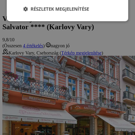
Hotel Salvator ****
Vélemények és értékelések: Hotel Salvator ****
RÉSZLETEK MEGJELENÍTÉSE
Vélemények és értékelések: Hotel
Salvator **** (Karlovy Vary)
9,8/10
(Összesen
4 értékelés
)
nagyon jó
Karlovy Vary, Csehország (
Térkép megjelenítése
)