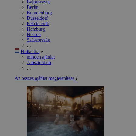
Bajorország
Berlin
Brandenburg
Düsseldorf
Fekete erdő
Hamburg
Hessen
Szászország
…
Hollandia
minden ajánlat
Amszterdam
…
Az összes ajánlat megjelenítése