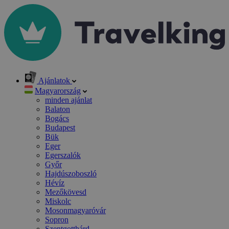
Ajánlatok
Magyarország
minden ajánlat
Balaton
Bogács
Budapest
Bük
Eger
Egerszalók
Győr
Hajdúszoboszló
Hévíz
Mezőkövesd
Miskolc
Mosonmagyaróvár
Sopron
Szentgotthárd