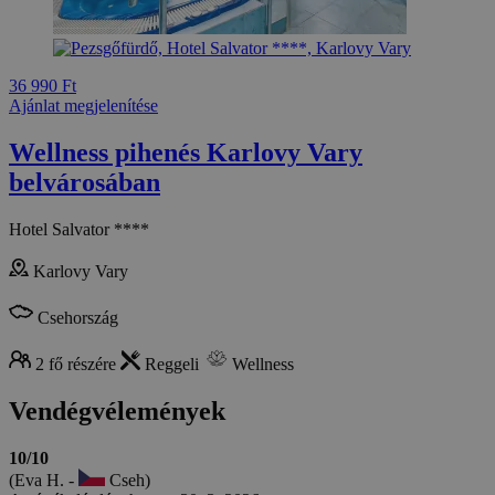
36 990 Ft
Ajánlat megjelenítése
Wellness pihenés Karlovy Vary
belvárosában
Hotel Salvator ****
Karlovy Vary
Csehország
2 fő részére
Reggeli
Wellness
Vendégvélemények
10/10
(Eva H. -
Cseh)