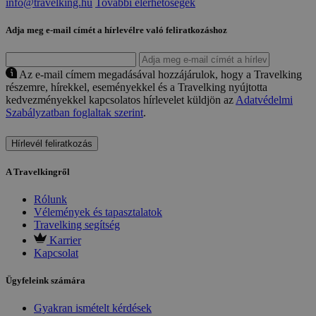
info@travelking.hu
További elérhetőségek
Adja meg e-mail címét a hírlevélre való feliratkozáshoz
Az e-mail címem megadásával hozzájárulok, hogy a Travelking
részemre, hírekkel, eseményekkel és a Travelking nyújtotta
kedvezményekkel kapcsolatos hírlevelet küldjön az
Adatvédelmi
Szabályzatban foglaltak szerint
.
Hírlevél feliratkozás
A Travelkingről
Rólunk
Vélemények és tapasztalatok
Travelking segítség
Karrier
Kapcsolat
Ügyfeleink számára
Gyakran ismételt kérdések