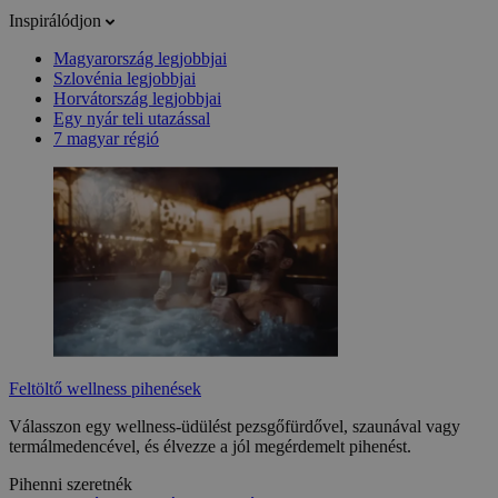
Inspirálódjon
Magyarország legjobbjai
Szlovénia legjobbjai
Horvátország legjobbjai
Egy nyár teli utazással
7 magyar régió
Feltöltő wellness pihenések
Válasszon egy wellness-üdülést pezsgőfürdővel, szaunával vagy
termálmedencével, és élvezze a jól megérdemelt pihenést.
Pihenni szeretnék