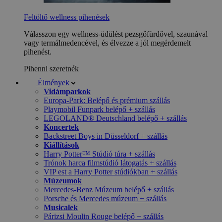
Feltöltő wellness pihenések
Válasszon egy wellness-üdülést pezsgőfürdővel, szaunával
vagy termálmedencével, és élvezze a jól megérdemelt
pihenést.
Pihenni szeretnék
Élmények
Vidámparkok
Europa-Park: Belépő és prémium szállás
Playmobil Funpark belépő + szállás
LEGOLAND® Deutschland belépő + szállás
Koncertek
Backstreet Boys in Düsseldorf + szállás
Kiállítások
Harry Potter™ Stúdió túra + szállás
Trónok harca filmstúdió látogatás + szállás
VIP est a Harry Potter stúdiókban + szállás
Múzeumok
Mercedes-Benz Múzeum belépő + szállás
Porsche és Mercedes múzeum + szállás
Musicalek
Párizsi Moulin Rouge belépő + szállás