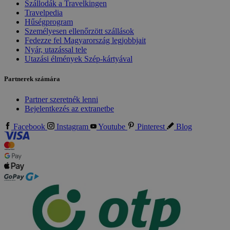
Szállodák a Travelkingen
Travelpedia
Hűségprogram
Személyesen ellenőrzött szállások
Fedezze fel Magyarország legjobbjait
Nyár, utazással tele
Utazási élmények Szép-kártyával
Partnerek számára
Partner szeretnék lenni
Bejelentkezés az extranetbe
Facebook
Instagram
Youtube
Pinterest
Blog