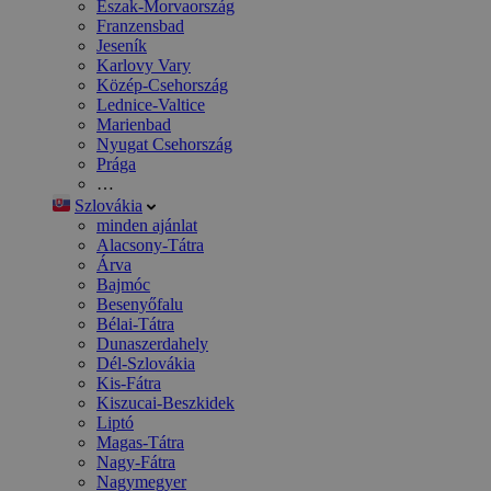
Észak-Morvaország
Franzensbad
Jeseník
Karlovy Vary
Közép-Csehország
Lednice-Valtice
Marienbad
Nyugat Csehország
Prága
…
Szlovákia
minden ajánlat
Alacsony-Tátra
Árva
Bajmóc
Besenyőfalu
Bélai-Tátra
Dunaszerdahely
Dél-Szlovákia
Kis-Fátra
Kiszucai-Beszkidek
Liptó
Magas-Tátra
Nagy-Fátra
Nagymegyer