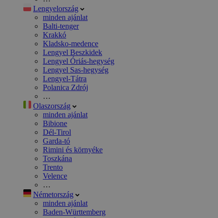
Lengyelország
minden ajánlat
Balti-tenger
Krakkó
Kladsko-medence
Lengyel Beszkidek
Lengyel Óriás-hegység
Lengyel Sas-hegység
Lengyel-Tátra
Polanica Zdrój
…
Olaszország
minden ajánlat
Bibione
Dél-Tirol
Garda-tó
Rimini és környéke
Toszkána
Trento
Velence
…
Németország
minden ajánlat
Baden-Württemberg