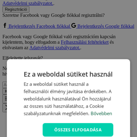
Adatvédelmi szabályzatot.
.
Regisztráció
Szeretne Facebook vagy Google fiókkal regisztrálni?
Bejelentkezés Facebook fiókkal
Bejelentkezés Google fiókkal
Facebook vagy Google fiókkal való regisztrációm kapcsán
kijelentem, hogy elfogadom a
Felhasználási feltételeket
és
elolvastam az
Adatvédelmi szabályzatot.
.
Elfelejtette jelszavát?
Ne aggódjon, csak adja meg e-mail címét, ahova küldünk egy
Ez a weboldal sütiket használ
hivatkozást, így megadhat egy újat.
Ez a weboldal sütiket használ a
felhasználói élmény javítása érdekében. A
Küldés
Vissza
weboldalunk használatával Ön hozzájárul
Menu
az összes süti használatához, a Cookie
Zavřít menu
szabályzatunknak megfelelően.
Bővebben
ÖSSZES ELFOGADÁSA
Szállások Karlovy Varyban