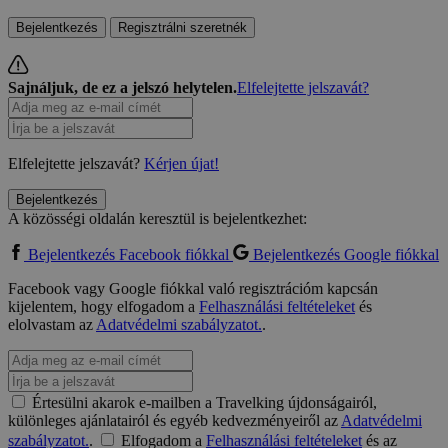
Bejelentkezés
Regisztrálni szeretnék
Sajnáljuk, de ez a jelszó helytelen.
Elfelejtette jelszavát?
Elfelejtette jelszavát?
Kérjen újat!
Bejelentkezés
A közösségi oldalán keresztül is bejelentkezhet:
Bejelentkezés Facebook fiókkal
Bejelentkezés Google fiókkal
Facebook vagy Google fiókkal való regisztrációm kapcsán
kijelentem, hogy elfogadom a
Felhasználási feltételeket
és
elolvastam az
Adatvédelmi szabályzatot.
.
Értesülni akarok e-mailben a Travelking újdonságairól,
különleges ajánlatairól és egyéb kedvezményeiről az
Adatvédelmi
szabályzatot.
.
Elfogadom a
Felhasználási feltételeket
és az