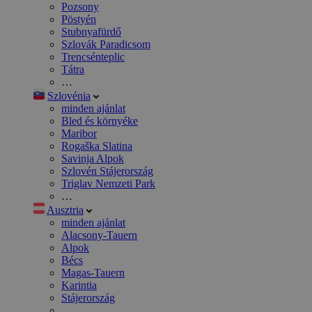
Pozsony
Pöstyén
Stubnyafürdő
Szlovák Paradicsom
Trencsénteplic
Tátra
…
Szlovénia
minden ajánlat
Bled és környéke
Maribor
Rogaška Slatina
Savinja Alpok
Szlovén Stájerország
Triglav Nemzeti Park
…
Ausztria
minden ajánlat
Alacsony-Tauern
Alpok
Bécs
Magas-Tauern
Karintia
Stájerország
…