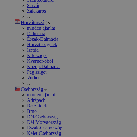
Sárvár
Zalakaros
…
Horvátország
minden ajánlat
Dalmácia
Észak-Dalmácia
Horvát szigetek
Isztria
Krk sziget
Kvarner-öböl
Közép-Dalmácia
Pag sziget
Vodice
…
Csehország
minden ajánlat
Adršpach
Beszkidek
Brno
Dél-Csehország
Dél-Morvaország
Észak-Csehország
Kelet-Csehország