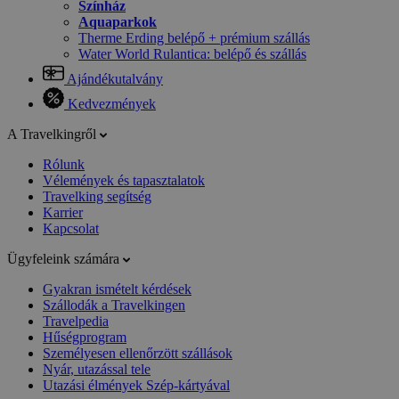
Színház
Aquaparkok
Therme Erding belépő + prémium szállás
Water World Rulantica: belépő és szállás
Ajándékutalvány
Kedvezmények
A Travelkingről
Rólunk
Vélemények és tapasztalatok
Travelking segítség
Karrier
Kapcsolat
Ügyfeleink számára
Gyakran ismételt kérdések
Szállodák a Travelkingen
Travelpedia
Hűségprogram
Személyesen ellenőrzött szállások
Nyár, utazással tele
Utazási élmények Szép-kártyával