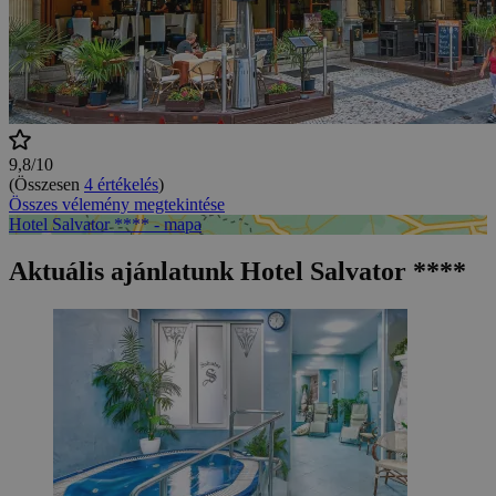
9,8/10
(Összesen
4 értékelés
)
Összes vélemény megtekintése
Hotel Salvator **** - mapa
Aktuális ajánlatunk Hotel Salvator ****