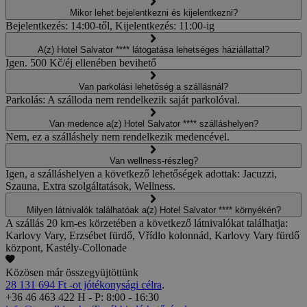
Mikor lehet bejelentkezni és kijelentkezni?
Bejelentkezés: 14:00-től, Kijelentkezés: 11:00-ig
A(z) Hotel Salvator **** látogatása lehetséges háziállattal?
Igen. 500 Kč/éj ellenében bevihető
Van parkolási lehetőség a szállásnál?
Parkolás: A szálloda nem rendelkezik saját parkolóval.
Van medence a(z) Hotel Salvator **** szálláshelyen?
Nem, ez a szálláshely nem rendelkezik medencével.
Van wellness-részleg?
Igen, a szálláshelyen a következő lehetőségek adottak: Jacuzzi,
Szauna, Extra szolgáltatások, Wellness.
Milyen látnivalók találhatóak a(z) Hotel Salvator **** környékén?
A szállás 20 km-es körzetében a következő látnivalókat találhatja:
Karlovy Vary, Erzsébet fürdő, Vřídlo kolonnád, Karlovy Vary fürdő
központ, Kastély-Collonade
Közösen már összegyüjtöttünk
28 131 694 Ft -ot jótékonysági célra
.
+36 46 463 422
H - P: 8:00 - 16:30