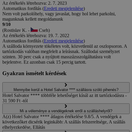
Az értékelés létrehozva: 2. 7. 2023
Automatikus fordítás (
Eredeti megjelenítése
)
Nem volt parkolóhely, vagy javaslat, hogy hol lehet parkolni,
magunknak kellett megoldanunk
9/10
(Rostislav K. -
Cseh)
Az értékelés létrehozva: 19. 7. 2022
Automatikus fordítás (
Eredeti megjelenítése
)
A szálloda környezete tökéletes volt, közvetlenül az oszlopsoron. A
tartózkodás valóban megfelelt a leírásnak. Szállodai személyzet
szinten. 30 perc csak a nyújtott masszázsszolgáltatásra volt
bejelentve. Ez azonban csak 15 percig tartott.
Gyakran ismételt kérdések
Mennyibe kerül a Hotel Salvator **** szállásra szóló pihenés?
Hotel Salvator **** többféle lehetőséget kínál az itt tartózkodásra -
31 590 Ft -tól
Mi a véleménye a vendégeknek erről a szálláshelyről?
A(z) Hotel Salvator **** átlagos értékelése 9.8/5. A vendégek a
következőket dicsérik leginkább: A szállás felszereltsége, A szállás
elhelyezkedése, Ellátás