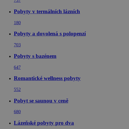
737
Pobyty v termálních lázních
180
Pobyty a dovolená s polopenzí
703
Pobyty s bazénem
647
Romantické wellness pobyty
552
Pobyt se saunou v ceně
680
Lázeňské pobyty pro dva