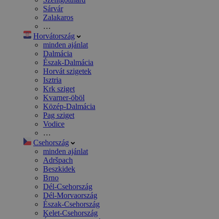
Sárvár
Zalakaros
…
Horvátország
minden ajánlat
Dalmácia
Észak-Dalmácia
Horvát szigetek
Isztria
Krk sziget
Kvarner-öböl
Közép-Dalmácia
Pag sziget
Vodice
…
Csehország
minden ajánlat
Adršpach
Beszkidek
Brno
Dél-Csehország
Dél-Morvaország
Észak-Csehország
Kelet-Csehország