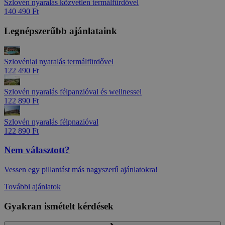
Szlovén nyaralás közvetlen termálfürdővel
140 490 Ft
Legnépszerűbb ajánlataink
Szlovéniai nyaralás termálfürdővel
122 490 Ft
Szlovén nyaralás félpanzióval és wellnessel
122 890 Ft
Szlovén nyaralás félpnazióval
122 890 Ft
Nem választott?
Vessen egy pillantást más nagyszerű ajánlatokra!
További ajánlatok
Gyakran ismételt kérdések