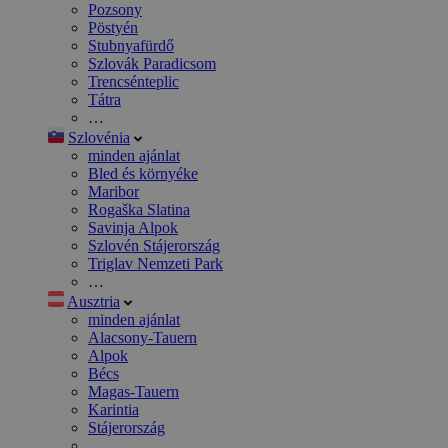
Pozsony
Pöstyén
Stubnyafürdő
Szlovák Paradicsom
Trencsénteplic
Tátra
…
Szlovénia
minden ajánlat
Bled és környéke
Maribor
Rogaška Slatina
Savinja Alpok
Szlovén Stájerország
Triglav Nemzeti Park
…
Ausztria
minden ajánlat
Alacsony-Tauern
Alpok
Bécs
Magas-Tauern
Karintia
Stájerország
…