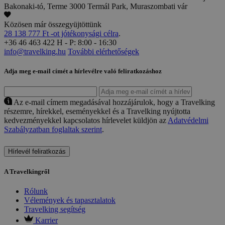
Bakonaki-tó, Terme 3000 Termál Park, Muraszombati vár
Közösen már összegyüjtöttünk
28 138 777 Ft -ot jótékonysági célra
.
+36 46 463 422
H - P: 8:00 - 16:30
info@travelking.hu
További elérhetőségek
Adja meg e-mail címét a hírlevélre való feliratkozáshoz
Az e-mail címem megadásával hozzájárulok, hogy a Travelking
részemre, hírekkel, eseményekkel és a Travelking nyújtotta
kedvezményekkel kapcsolatos hírlevelet küldjön az
Adatvédelmi
Szabályzatban foglaltak szerint
.
Hírlevél feliratkozás
A Travelkingről
Rólunk
Vélemények és tapasztalatok
Travelking segítség
Karrier