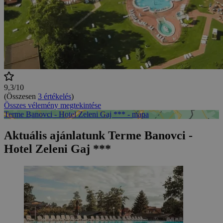
9,3/10
(Összesen
3 értékelés
)
Összes vélemény megtekintése
Terme Banovci - Hotel Zeleni Gaj *** - mapa
Aktuális ajánlatunk Terme Banovci -
Hotel Zeleni Gaj ***