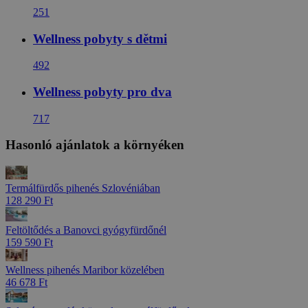
251
Wellness pobyty s dětmi
492
Wellness pobyty pro dva
717
Hasonló ajánlatok a környéken
Termálfürdős pihenés Szlovéniában
128 290 Ft
Feltöltődés a Banovci gyógyfürdőnél
159 590 Ft
Wellness pihenés Maribor közelében
46 678 Ft