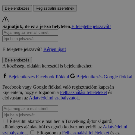
Bejelentkezés
Regisztrálni szeretnék
Sajnáljuk, de ez a jelszó helytelen.
Elfelejtette jelszavát?
Elfelejtette jelszavát?
Kérjen újat!
Bejelentkezés
A közösségi oldalán keresztül is bejelentkezhet:
Bejelentkezés Facebook fiókkal
Bejelentkezés Google fiókkal
Facebook vagy Google fiókkal való regisztrációm kapcsán
kijelentem, hogy elfogadom a
Felhasználási feltételeket
és
elolvastam az
Adatvédelmi szabályzatot.
.
Értesülni akarok e-mailben a Travelking újdonságairól,
különleges ajánlatairól és egyéb kedvezményeiről az
Adatvédelmi
szabályzatot.
.
Elfogadom a
Felhasználási feltételeket
és az