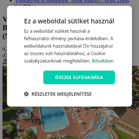
Vélemények és értékelések: Terme Banovci - Hotel Zeleni
Gaj ***
Vélemények és értékelések: Terme
Ez a weboldal sütiket használ
Banovci - Hotel Zeleni Gaj ***
Ez a weboldal sütiket használ a
(Moravske Toplice)
felhasználói élmény javítása érdekében. A
weboldalunk használatával Ön hozzájárul
9,3/10
az összes süti használatához, a Cookie
(Összesen
3 értékelés
)
nagyon jó
szabályzatunknak megfelelően.
Bővebben
Veržej, Szlovénia (
Térkép megjelenítése
)
ÖSSZES ELFOGADÁSA
RÉSZLETEK MEGJELENÍTÉSE