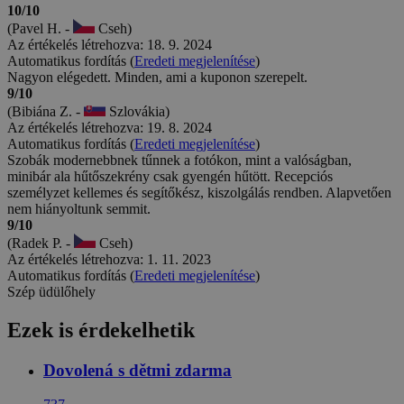
10/10
(Pavel H. -
Cseh)
Az értékelés létrehozva: 18. 9. 2024
Automatikus fordítás (
Eredeti megjelenítése
)
Nagyon elégedett. Minden, ami a kuponon szerepelt.
9/10
(Bibiána Z. -
Szlovákia)
Az értékelés létrehozva: 19. 8. 2024
Automatikus fordítás (
Eredeti megjelenítése
)
Szobák modernebbnek tűnnek a fotókon, mint a valóságban,
minibár ala hűtőszekrény csak gyengén hűtött. Recepciós
személyzet kellemes és segítőkész, kiszolgálás rendben. Alapvetően
nem hiányoltunk semmit.
9/10
(Radek P. -
Cseh)
Az értékelés létrehozva: 1. 11. 2023
Automatikus fordítás (
Eredeti megjelenítése
)
Szép üdülőhely
Ezek is érdekelhetik
Dovolená s dětmi zdarma