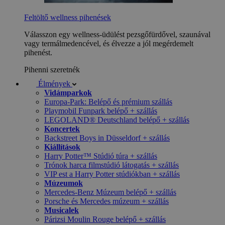
Feltöltő wellness pihenések
Válasszon egy wellness-üdülést pezsgőfürdővel, szaunával
vagy termálmedencével, és élvezze a jól megérdemelt
pihenést.
Pihenni szeretnék
Élmények
Vidámparkok
Europa-Park: Belépő és prémium szállás
Playmobil Funpark belépő + szállás
LEGOLAND® Deutschland belépő + szállás
Koncertek
Backstreet Boys in Düsseldorf + szállás
Kiállítások
Harry Potter™ Stúdió túra + szállás
Trónok harca filmstúdió látogatás + szállás
VIP est a Harry Potter stúdiókban + szállás
Múzeumok
Mercedes-Benz Múzeum belépő + szállás
Porsche és Mercedes múzeum + szállás
Musicalek
Párizsi Moulin Rouge belépő + szállás