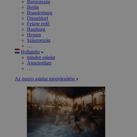
Bajorország
Berlin
Brandenburg
Düsseldorf
Fekete erdő
Hamburg
Hessen
Szászország
…
Hollandia
minden ajánlat
Amszterdam
…
Az összes ajánlat megjelenítése