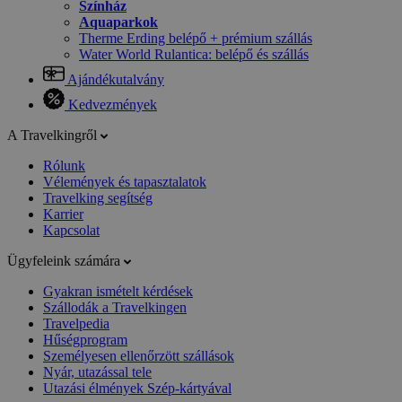
Színház
Aquaparkok
Therme Erding belépő + prémium szállás
Water World Rulantica: belépő és szállás
Ajándékutalvány
Kedvezmények
A Travelkingről
Rólunk
Vélemények és tapasztalatok
Travelking segítség
Karrier
Kapcsolat
Ügyfeleink számára
Gyakran ismételt kérdések
Szállodák a Travelkingen
Travelpedia
Hűségprogram
Személyesen ellenőrzött szállások
Nyár, utazással tele
Utazási élmények Szép-kártyával