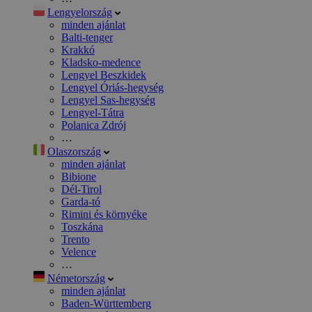
Lengyelország
minden ajánlat
Balti-tenger
Krakkó
Kladsko-medence
Lengyel Beszkidek
Lengyel Óriás-hegység
Lengyel Sas-hegység
Lengyel-Tátra
Polanica Zdrój
…
Olaszország
minden ajánlat
Bibione
Dél-Tirol
Garda-tó
Rimini és környéke
Toszkána
Trento
Velence
…
Németország
minden ajánlat
Baden-Württemberg