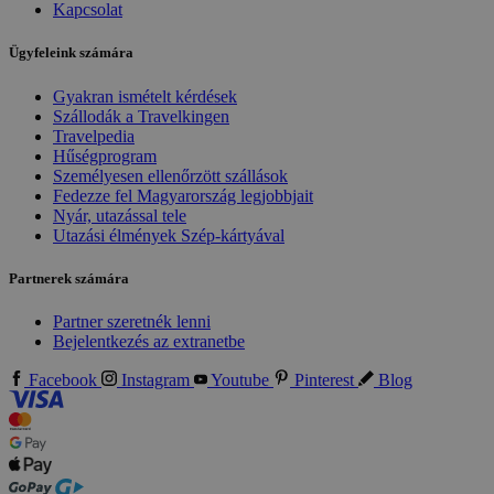
Kapcsolat
Ügyfeleink számára
Gyakran ismételt kérdések
Szállodák a Travelkingen
Travelpedia
Hűségprogram
Személyesen ellenőrzött szállások
Fedezze fel Magyarország legjobbjait
Nyár, utazással tele
Utazási élmények Szép-kártyával
Partnerek számára
Partner szeretnék lenni
Bejelentkezés az extranetbe
Facebook
Instagram
Youtube
Pinterest
Blog