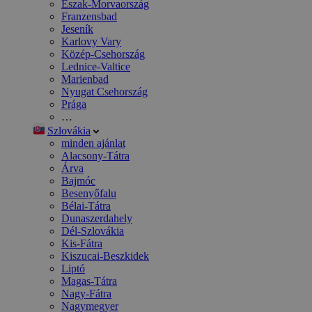
Észak-Morvaország
Franzensbad
Jeseník
Karlovy Vary
Közép-Csehország
Lednice-Valtice
Marienbad
Nyugat Csehország
Prága
…
Szlovákia
minden ajánlat
Alacsony-Tátra
Árva
Bajmóc
Besenyőfalu
Bélai-Tátra
Dunaszerdahely
Dél-Szlovákia
Kis-Fátra
Kiszucai-Beszkidek
Liptó
Magas-Tátra
Nagy-Fátra
Nagymegyer