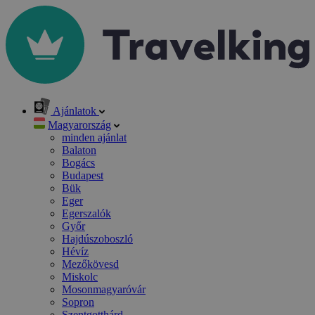
Ajánlatok
Magyarország
minden ajánlat
Balaton
Bogács
Budapest
Bük
Eger
Egerszalók
Győr
Hajdúszoboszló
Hévíz
Mezőkövesd
Miskolc
Mosonmagyaróvár
Sopron
Szentgotthárd