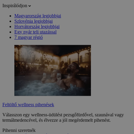
Inspirálódjon
Magyarország legjobbjai
Szlovénia legjobbjai
Horvátország legjobbjai
Egy nyár teli utazással
7 magyar régió
Feltöltő wellness pihenések
Válasszon egy wellness-üdülést pezsgőfürdővel, szaunával vagy
termálmedencével, és élvezze a jól megérdemelt pihenést.
Pihenni szeretnék