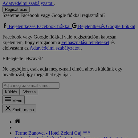
Adatvédelmi szabályzatot.
.
Regisztráció
Szeretne Facebook vagy Google fiókkal regisztrálni?
Bejelentkezés Facebook fiókkal
Bejelentkezés Google fiókkal
Facebook vagy Google fiókkal való regisztrációm kapcsán
kijelentem, hogy elfogadom a
Felhasználási feltételeket
és
elolvastam az
Adatvédelmi szabályzatot.
.
Elfelejtette jelszavát?
Ne aggódjon, csak adja meg e-mail címét, ahova küldünk egy
hivatkozást, így megadhat egy újat.
Küldés
Vissza
Menu
Zavřít menu
Terme Banovci - Hotel Zeleni Gaj ***