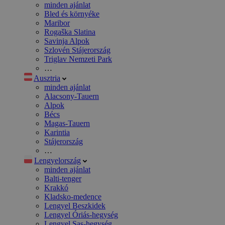
minden ajánlat
Bled és környéke
Maribor
Rogaška Slatina
Savinja Alpok
Szlovén Stájerország
Triglav Nemzeti Park
…
Ausztria
minden ajánlat
Alacsony-Tauern
Alpok
Bécs
Magas-Tauern
Karintia
Stájerország
…
Lengyelország
minden ajánlat
Balti-tenger
Krakkó
Kladsko-medence
Lengyel Beszkidek
Lengyel Óriás-hegység
Lengyel Sas-hegység