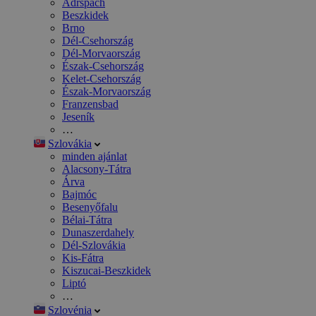
Adršpach
Beszkidek
Brno
Dél-Csehország
Dél-Morvaország
Észak-Csehország
Kelet-Csehország
Észak-Morvaország
Franzensbad
Jeseník
…
Szlovákia
minden ajánlat
Alacsony-Tátra
Árva
Bajmóc
Besenyőfalu
Bélai-Tátra
Dunaszerdahely
Dél-Szlovákia
Kis-Fátra
Kiszucai-Beszkidek
Liptó
…
Szlovénia