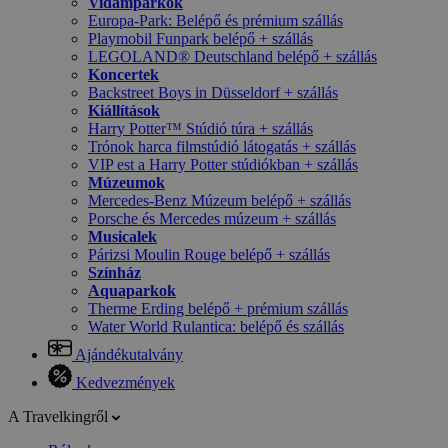
Vidámparkok
Europa-Park: Belépő és prémium szállás
Playmobil Funpark belépő + szállás
LEGOLAND® Deutschland belépő + szállás
Koncertek
Backstreet Boys in Düsseldorf + szállás
Kiállítások
Harry Potter™ Stúdió túra + szállás
Trónok harca filmstúdió látogatás + szállás
VIP est a Harry Potter stúdiókban + szállás
Múzeumok
Mercedes-Benz Múzeum belépő + szállás
Porsche és Mercedes múzeum + szállás
Musicalek
Párizsi Moulin Rouge belépő + szállás
Színház
Aquaparkok
Therme Erding belépő + prémium szállás
Water World Rulantica: belépő és szállás
Ajándékutalvány
Kedvezmények
A Travelkingről