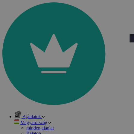
Ajánlatok
Magyarország
minden ajánlat
Balaton