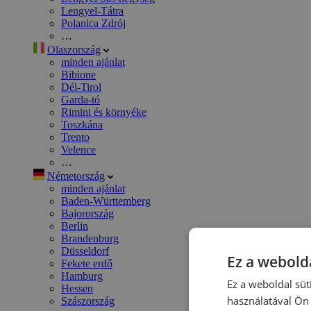
Lengyel-Tátra
Polanica Zdrój
…
Olaszország
minden ajánlat
Bibione
Dél-Tirol
Garda-tó
Rimini és környéke
Toszkána
Trento
Velence
…
Németország
minden ajánlat
Baden-Württemberg
Bajorország
Berlin
Brandenburg
Düsseldorf
Ez a webolda
Fekete erdő
Hamburg
Ez a weboldal süt
Hessen
használatával Ön 
Szászország