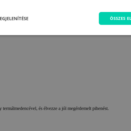
EGJELENÍTÉSE
ÖSSZES 
 termálmedencével, és élvezze a jól megérdemelt pihenést.