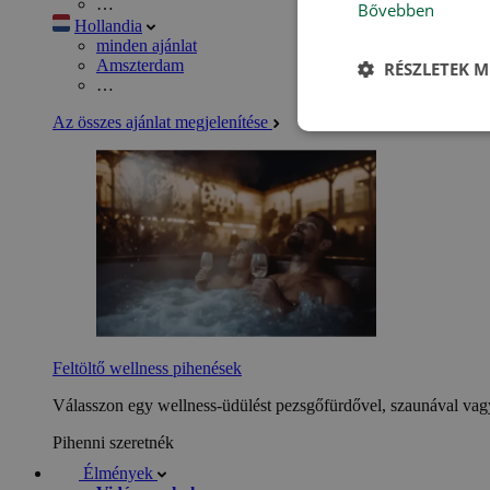
…
Bővebben
Hollandia
minden ajánlat
Amszterdam
RÉSZLETEK M
…
Az összes ajánlat megjelenítése
Feltöltő wellness pihenések
Válasszon egy wellness-üdülést pezsgőfürdővel, szaunával vagy
Pihenni szeretnék
Élmények