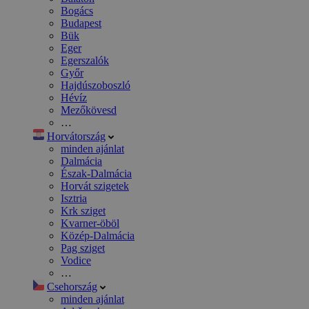
Bogács
Budapest
Bük
Eger
Egerszalók
Győr
Hajdúszoboszló
Hévíz
Mezőkövesd
…
Horvátország
minden ajánlat
Dalmácia
Észak-Dalmácia
Horvát szigetek
Isztria
Krk sziget
Kvarner-öböl
Közép-Dalmácia
Pag sziget
Vodice
…
Csehország
minden ajánlat