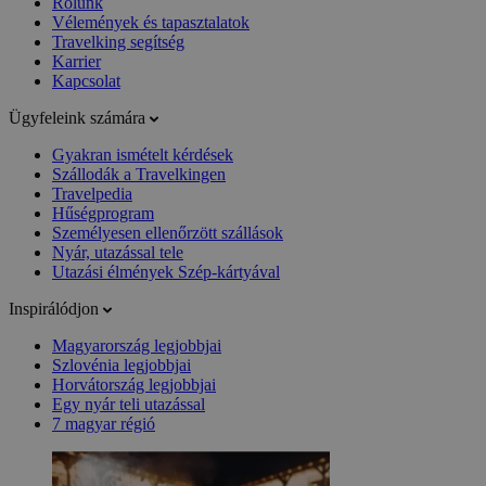
Rólunk
Vélemények és tapasztalatok
Travelking segítség
Karrier
Kapcsolat
Ügyfeleink számára
Gyakran ismételt kérdések
Szállodák a Travelkingen
Travelpedia
Hűségprogram
Személyesen ellenőrzött szállások
Nyár, utazással tele
Utazási élmények Szép-kártyával
Inspirálódjon
Magyarország legjobbjai
Szlovénia legjobbjai
Horvátország legjobbjai
Egy nyár teli utazással
7 magyar régió