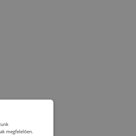
lunk
nak megfelelően.