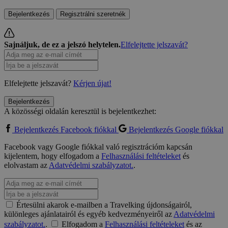
Bejelentkezés
Regisztrálni szeretnék
Sajnáljuk, de ez a jelszó helytelen.
Elfelejtette jelszavát?
Elfelejtette jelszavát?
Kérjen újat!
Bejelentkezés
A közösségi oldalán keresztül is bejelentkezhet:
Bejelentkezés Facebook fiókkal
Bejelentkezés Google fiókkal
Facebook vagy Google fiókkal való regisztrációm kapcsán
kijelentem, hogy elfogadom a
Felhasználási feltételeket
és
elolvastam az
Adatvédelmi szabályzatot.
.
Értesülni akarok e-mailben a Travelking újdonságairól,
különleges ajánlatairól és egyéb kedvezményeiről az
Adatvédelmi
szabályzatot.
.
Elfogadom a
Felhasználási feltételeket
és az