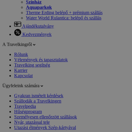
Színház
Aquaparkok
Therme Erding belépő + prémium szállás
Water World Rulantica: belépő és szállás
Ajándékutalvány
Kedvezmények
A Travelkingről
Rólunk
Vélemények és tapasztalatok
Travelking segítség
Karrier
Kapcsolat
Ügyfeleink számára
Gyakran ismételt kérdések
Szállodák a Travelkingen
Travelpedia
Hűségprogram
Személyesen ellenőrzött szállások
Nyár, utazással tele
Utazási élmények Szép-kártyával