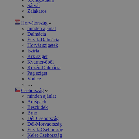
Sárvár
Zalakaros
…
Horvátország
minden ajánlat
Dalmácia
Észak-Dalmácia
Horvát szigetek
Isztria
Krk sziget
Kvarner-öböl
Közép-Dalmácia
Pag sziget
Vodice
…
Csehország
minden ajánlat
Adršpach
Beszkidek
Brno
Dél-Csehország
Dél-Morvaország
Észak-Csehország
Kelet-Csehország