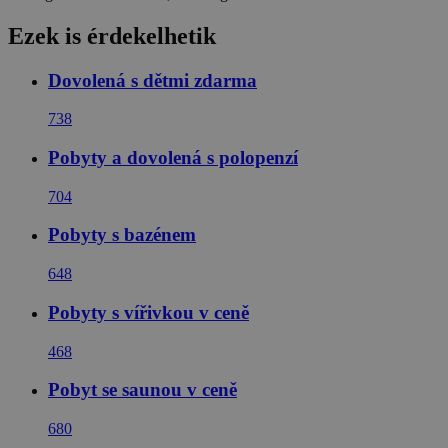
Ezek is érdekelhetik
Dovolená s dětmi zdarma
738
Pobyty a dovolená s polopenzí
704
Pobyty s bazénem
648
Pobyty s vířivkou v ceně
468
Pobyt se saunou v ceně
680