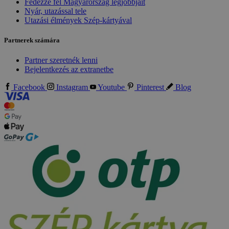
Fedezze fel Magyarország legjobbjait
Nyár, utazással tele
Utazási élmények Szép-kártyával
Partnerek számára
Partner szeretnék lenni
Bejelentkezés az extranetbe
Facebook
Instagram
Youtube
Pinterest
Blog