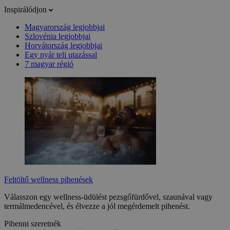
Inspirálódjon
Magyarország legjobbjai
Szlovénia legjobbjai
Horvátország legjobbjai
Egy nyár teli utazással
7 magyar régió
Feltöltő wellness pihenések
Válasszon egy wellness-üdülést pezsgőfürdővel, szaunával vagy
termálmedencével, és élvezze a jól megérdemelt pihenést.
Pihenni szeretnék