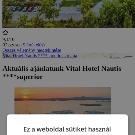
9,1/10
(Összesen
9 értékelés
)
Összes vélemény megtekintése
Vital Hotel Nautis ****superior - mapa
Aktuális ajánlatunk Vital Hotel Nautis
****superior
Ez a weboldal sütiket használ