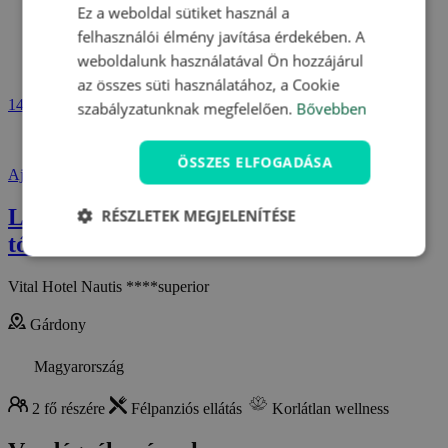
Ez a weboldal sütiket használ a
felhasználói élmény javítása érdekében. A
weboldalunk használatával Ön hozzájárul
az összes süti használatához, a Cookie
141 100 Ft
szabályzatunknak megfelelően.
Bővebben
15 % KEDVEZMÉNNYEL 20 DB AJÁNLAT
ÖSSZES ELFOGADÁSA
Ajánlat megjelenítése
Luxushajókat idéző pihenés a Velencei-
RÉSZLETEK MEGJELENÍTÉSE
tónál
Vital Hotel Nautis ****superior
Gárdony
Magyarország
2 fő részére
Félpanziós ellátás
Korlátlan wellness