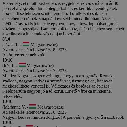
A személyzet unott, kedvetlen. A reggelinél és vacsoránál már 30
perccel a vége előtt tüntetőleg pakolnak és kerülik a vendégeket,
hogy italt se lehessen szinte rendelni. Törülközőt csak felár
ellenében cserélnek 3 napnál kevesebb intervallumban. Az esti
22:00 zárás azt is jelentette egyben, hogy a bowling pályát gurítás
közben lekapcsolják. Bár nem volt teltház, felár ellenében sem lehett
a wellnesst a kijelentkezés napján használni.
8/10
(József P. -
Magyarország)
Az értékelés létrehozva: 26. 8. 2025
A környezet remek volt.
10/10
(Irén P. -
Magyarország)
Az értékelés létrehozva: 30. 7. 2025
Minden Nagyon szuper volt, úgy ahogyan azt ígérték. Remek a
szálloda, nagyon kedves a személyzet, tisztaság van, könnyen
megközelíthető vonattal is. Változatos és bőséges az étkezés.
Kerékpártúra nagyon jó a tó körül. Élhető városka mindennel
felszerelés.
10/10
(Marianna V. -
Magyarország)
Az értékelés létrehozva: 22. 6. 2025
Nagyon kedves minden dolgozó! A panoráma gyönyörű a szobából.
10/10