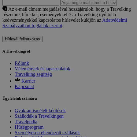
Az e-mail címem megadásával hozzájárulok, hogy a Travelking
részemre, hírekkel, eseményekkel és a Travelking nyújtotta
kedvezményekkel kapcsolatos hírlevelet küldjön az
Adatvédelmi
Szabályzatban foglaltak szerint
.
Hírlevél feliratkozás
A Travelkingről
Rólunk
Vélemények és tapasztalatok
Travelking segítség
Karrier
Kapcsolat
Ügyfeleink számára
Gyakran ismételt kérdések
Szállodák a Travelkingen
Travelpedia
Hűségprogram
Személyesen ellenőrzött szállások