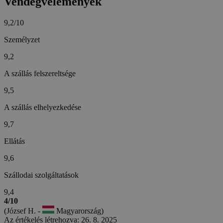
Vendégvélemények
9,2/10
Személyzet
9,2
A szállás felszereltsége
9,5
A szállás elhelyezkedése
9,7
Ellátás
9,6
Szállodai szolgáltatások
9,4
4/10
(József H. -
Magyarország)
Az értékelés létrehozva: 26. 8. 2025