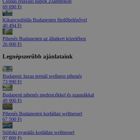
Csodás relaxáló napok Zsámbékon
69 690 Ft
Kikapcsolódás Budapesten fürdőbelépővel
40 494 Ft
Pihenés Budapesten az állatkert közelében
26 000 Ft
Legnépszerűbb ajánlataink
Budapest: luxus termál wellness pihenés
73 990 Ft
Budapesti pihenés medencékkel és szaunákkal
49 900 Ft
Pihenés Budapesten korlátlan wellnessel
67 500 Ft
Siófoki nyaralás korlátlan wellnessel
97 800 Ft