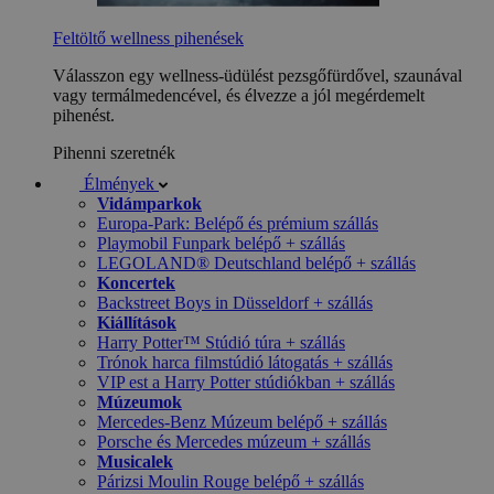
Feltöltő wellness pihenések
Válasszon egy wellness-üdülést pezsgőfürdővel, szaunával
vagy termálmedencével, és élvezze a jól megérdemelt
pihenést.
Pihenni szeretnék
Élmények
Vidámparkok
Europa-Park: Belépő és prémium szállás
Playmobil Funpark belépő + szállás
LEGOLAND® Deutschland belépő + szállás
Koncertek
Backstreet Boys in Düsseldorf + szállás
Kiállítások
Harry Potter™ Stúdió túra + szállás
Trónok harca filmstúdió látogatás + szállás
VIP est a Harry Potter stúdiókban + szállás
Múzeumok
Mercedes-Benz Múzeum belépő + szállás
Porsche és Mercedes múzeum + szállás
Musicalek
Párizsi Moulin Rouge belépő + szállás