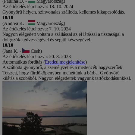
(Paulina D. -
Magyarország)
Az értékelés létrehozva: 18. 10. 2024
Gyönyörű helyen, színvonalas szálloda, kellemes kikapcsolódás.
10/10
(Andrea K. -
Magyarország)
Az értékelés létrehozva: 7. 10. 2024
Nagyon elègedett voltam a szállással az el látással a tisztaságal a
dolgozók kedvessègèvel ès segítő kèszsègèvel.
10/10
(Jana K. -
Cseh)
Az értékelés létrehozva: 20. 8. 2023
Automatikus fordítás (
Eredeti megjelenítése
)
A szálloda gyönyörű, a személyzet és a medencék nagyszerűek.
Tetszett, hogy fürdőköpenyben mehettünk a bárba. Gyönyörű
kilátás a szobából. Nagyon elégedettek vagyunk tartózkodásunkkal.