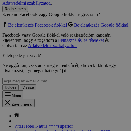
Adatvédelmi szabályzatot.
.
Regisztráció
Szeretne Facebook vagy Google fiókkal regisztrálni?
Bejelentkezés Facebook fiókkal
Bejelentkezés Google fiókkal
Facebook vagy Google fiókkal való regisztrációm kapcsán
kijelentem, hogy elfogadom a
Felhasználási feltételeket
és
elolvastam az
Adatvédelmi szabályzatot.
.
Elfelejtette jelszavát?
Ne aggódjon, csak adja meg e-mail címét, ahova küldünk egy
hivatkozást, így megadhat egy újat.
Küldés
Vissza
Menu
Zavřít menu
Vital Hotel Nautis ****superior