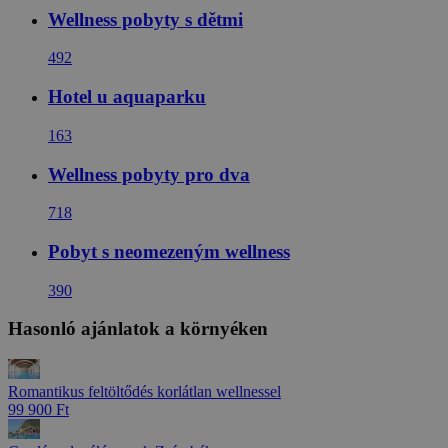
Wellness pobyty s dětmi
492
Hotel u aquaparku
163
Wellness pobyty pro dva
718
Pobyt s neomezeným wellness
390
Hasonló ajánlatok a környéken
Romantikus feltöltődés korlátlan wellnessel
99 900 Ft