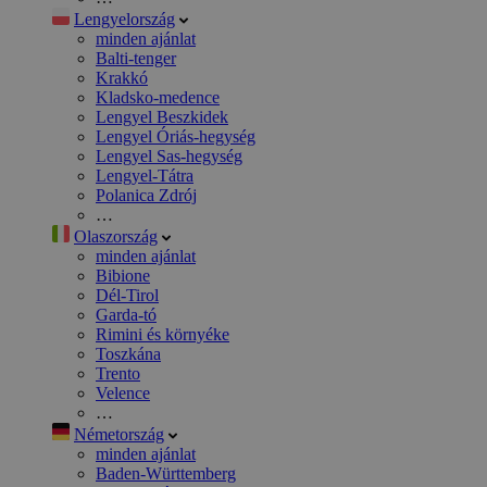
Lengyelország
minden ajánlat
Balti-tenger
Krakkó
Kladsko-medence
Lengyel Beszkidek
Lengyel Óriás-hegység
Lengyel Sas-hegység
Lengyel-Tátra
Polanica Zdrój
…
Olaszország
minden ajánlat
Bibione
Dél-Tirol
Garda-tó
Rimini és környéke
Toszkána
Trento
Velence
…
Németország
minden ajánlat
Baden-Württemberg