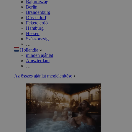
Bajorország
Berlin
Brandenburg
Düsseldorf
Fekete erdő
Hamburg
Hessen
Szászország
…
Hollandia
minden ajánlat
Amszterdam
…
Az összes ajánlat megjelenítése