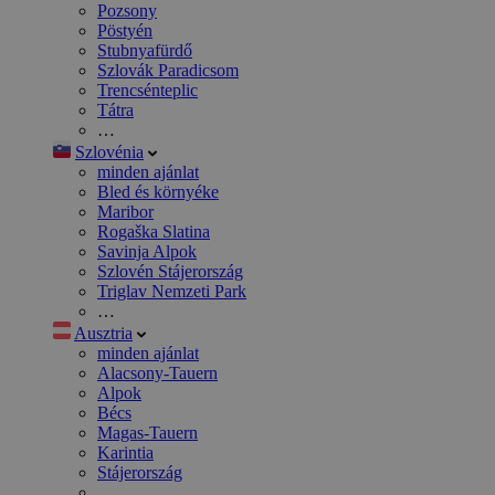
Pozsony
Pöstyén
Stubnyafürdő
Szlovák Paradicsom
Trencsénteplic
Tátra
…
Szlovénia
minden ajánlat
Bled és környéke
Maribor
Rogaška Slatina
Savinja Alpok
Szlovén Stájerország
Triglav Nemzeti Park
…
Ausztria
minden ajánlat
Alacsony-Tauern
Alpok
Bécs
Magas-Tauern
Karintia
Stájerország
…