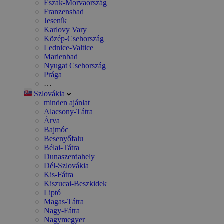
Észak-Morvaország
Franzensbad
Jeseník
Karlovy Vary
Közép-Csehország
Lednice-Valtice
Marienbad
Nyugat Csehország
Prága
…
Szlovákia
minden ajánlat
Alacsony-Tátra
Árva
Bajmóc
Besenyőfalu
Bélai-Tátra
Dunaszerdahely
Dél-Szlovákia
Kis-Fátra
Kiszucai-Beszkidek
Liptó
Magas-Tátra
Nagy-Fátra
Nagymegyer