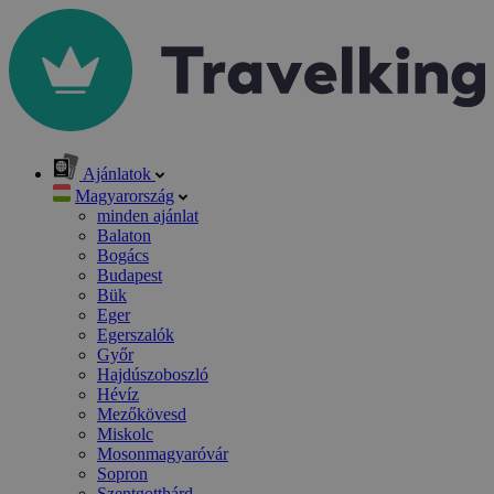
Ajánlatok
Magyarország
minden ajánlat
Balaton
Bogács
Budapest
Bük
Eger
Egerszalók
Győr
Hajdúszoboszló
Hévíz
Mezőkövesd
Miskolc
Mosonmagyaróvár
Sopron
Szentgotthárd