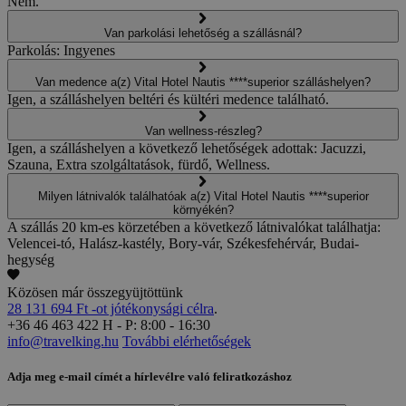
Nem.
Van parkolási lehetőség a szállásnál?
Parkolás: Ingyenes
Van medence a(z) Vital Hotel Nautis ****superior szálláshelyen?
Igen, a szálláshelyen beltéri és kültéri medence található.
Van wellness-részleg?
Igen, a szálláshelyen a következő lehetőségek adottak: Jacuzzi,
Szauna, Extra szolgáltatások, fürdő, Wellness.
Milyen látnivalók találhatóak a(z) Vital Hotel Nautis ****superior
környékén?
A szállás 20 km-es körzetében a következő látnivalókat találhatja:
Velencei-tó, Halász-kastély, Bory-vár, Székesfehérvár, Budai-
hegység
Közösen már összegyüjtöttünk
28 131 694 Ft -ot jótékonysági célra
.
+36 46 463 422
H - P: 8:00 - 16:30
info@travelking.hu
További elérhetőségek
Adja meg e-mail címét a hírlevélre való feliratkozáshoz