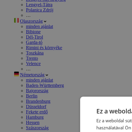
Lengyel-Tátra
Polanica Zdrój
…
Olaszország
minden ajánlat
Bibione
Dél-Tirol
Garda-tó
Rimini és környéke
Toszkána
Trento
Velence
…
Németország
minden ajánlat
Baden-Württemberg
Bajorország
Berlin
Brandenburg
Düsseldorf
Ez a webolda
Fekete erdő
Hamburg
Ez a weboldal süt
Hessen
használatával Ön 
Szászország