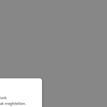
lunk
nak megfelelően.