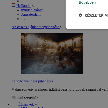
…
Bővebben
Hollandia
minden ajánlat
Amszterdam
RÉSZLETEK M
…
Az összes ajánlat megjelenítése
Feltöltő wellness pihenések
Válasszon egy wellness-üdülést pezsgőfürdővel, szaunával vagy
Pihenni szeretnék
Élmények