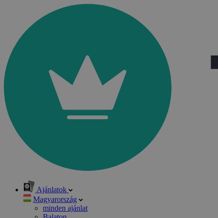
Ajánlatok
Magyarország
minden ajánlat
Balaton