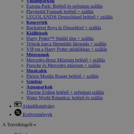
Vidámparkok
Europa-Park: Belépő és prémium szállás
Playmobil Funpark belépő + szállás
LEGOLAND® Deutschland belépő + szállás
Koncertek
Backstreet Boys in Düsseldorf + szállás
Kiállítások
Harry Potter™ Stúdió túra + szállás
Trónok harca filmstúdió látogatás + szállás
VIP est a Harry Potter stúdiókban + szállás
Múzeumok
Mercedes-Benz Múzeum belépő + szállás
Porsche és Mercedes múzeum + szállás
Musicalek
Párizsi Moulin Rouge belépő + szállás
Színház
Aquaparkok
Therme Erding belépő + prémium szállás
Water World Rulantica: belépő és szállás
Ajándékutalvány
Kedvezmények
A Travelkingről