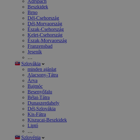
Adršpach
Beszkidek
Brno
Dél-Csehország
Dél-Morvaország
Észak-Csehország
Kelet-Csehország
Észak-Morvaország
Franzensbad
Jeseník
…
Szlovákia
minden ajánlat
Alacsony-Tátra
Árva
Bajmóc
Besenyőfalu
Bélai-Tátra
Dunaszerdahely
Dél-Szlovákia
Kis-Fátra
Kiszucai-Beszkidek
Liptó
…
Szlovénia