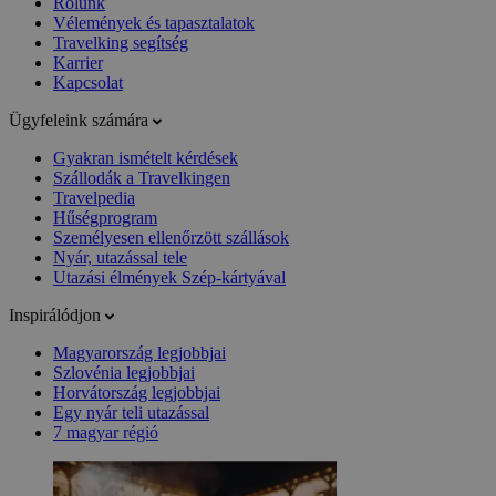
Rólunk
Vélemények és tapasztalatok
Travelking segítség
Karrier
Kapcsolat
Ügyfeleink számára
Gyakran ismételt kérdések
Szállodák a Travelkingen
Travelpedia
Hűségprogram
Személyesen ellenőrzött szállások
Nyár, utazással tele
Utazási élmények Szép-kártyával
Inspirálódjon
Magyarország legjobbjai
Szlovénia legjobbjai
Horvátország legjobbjai
Egy nyár teli utazással
7 magyar régió