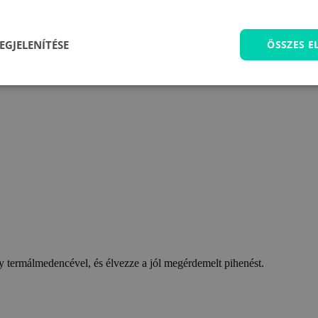
EGJELENÍTÉSE
ÖSSZES 
 termálmedencével, és élvezze a jól megérdemelt pihenést.