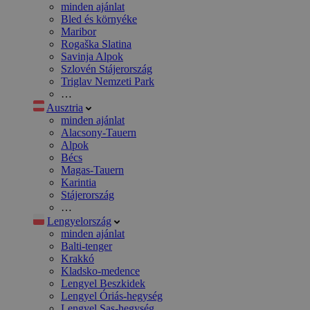
minden ajánlat
Bled és környéke
Maribor
Rogaška Slatina
Savinja Alpok
Szlovén Stájerország
Triglav Nemzeti Park
…
Ausztria
minden ajánlat
Alacsony-Tauern
Alpok
Bécs
Magas-Tauern
Karintia
Stájerország
…
Lengyelország
minden ajánlat
Balti-tenger
Krakkó
Kladsko-medence
Lengyel Beszkidek
Lengyel Óriás-hegység
Lengyel Sas-hegység