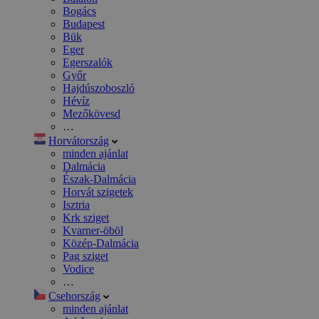
Bogács
Budapest
Bük
Eger
Egerszalók
Győr
Hajdúszoboszló
Hévíz
Mezőkövesd
…
Horvátország
minden ajánlat
Dalmácia
Észak-Dalmácia
Horvát szigetek
Isztria
Krk sziget
Kvarner-öböl
Közép-Dalmácia
Pag sziget
Vodice
…
Csehország
minden ajánlat