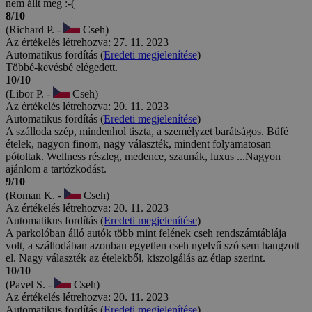
nem állt meg :-(
8/10
(Richard P. -
Cseh)
Az értékelés létrehozva: 27. 11. 2023
Automatikus fordítás (
Eredeti megjelenítése
)
Többé-kevésbé elégedett.
10/10
(Libor P. -
Cseh)
Az értékelés létrehozva: 20. 11. 2023
Automatikus fordítás (
Eredeti megjelenítése
)
A szálloda szép, mindenhol tiszta, a személyzet barátságos. Büfé
ételek, nagyon finom, nagy választék, mindent folyamatosan
pótoltak. Wellness részleg, medence, szaunák, luxus ...Nagyon
ajánlom a tartózkodást.
9/10
(Roman K. -
Cseh)
Az értékelés létrehozva: 20. 11. 2023
Automatikus fordítás (
Eredeti megjelenítése
)
A parkolóban álló autók több mint felének cseh rendszámtáblája
volt, a szállodában azonban egyetlen cseh nyelvű szó sem hangzott
el. Nagy választék az ételekből, kiszolgálás az étlap szerint.
10/10
(Pavel S. -
Cseh)
Az értékelés létrehozva: 20. 11. 2023
Automatikus fordítás (
Eredeti megjelenítése
)