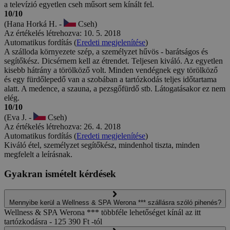
a televízió egyetlen cseh műsort sem kínált fel.
10/10
(Hana Horká H. -
Cseh)
Az értékelés létrehozva: 10. 5. 2018
Automatikus fordítás (
Eredeti megjelenítése
)
A szálloda környezete szép, a személyzet hűvös - barátságos és
segítőkész. Dicsérnem kell az étrendet. Teljesen kiváló. Az egyetlen
kisebb hátrány a törölköző volt. Minden vendégnek egy törölköző
és egy fürdőlepedő van a szobában a tartózkodás teljes időtartama
alatt. A medence, a szauna, a pezsgőfürdő stb. Látogatásakor ez nem
elég.
10/10
(Eva J. -
Cseh)
Az értékelés létrehozva: 26. 4. 2018
Automatikus fordítás (
Eredeti megjelenítése
)
Kiváló étel, személyzet segítőkész, mindenhol tiszta, minden
megfelelt a leírásnak.
Gyakran ismételt kérdések
Mennyibe kerül a Wellness & SPA Werona *** szállásra szóló pihenés?
Wellness & SPA Werona *** többféle lehetőséget kínál az itt
tartózkodásra - 125 390 Ft -tól