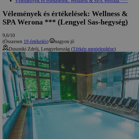
Vélemények és értékelések: Wellness & SPA Werona ***
Vélemények és értékelések: Wellness &
SPA Werona *** (Lengyel Sas-hegység)
9,6/10
(Összesen
19 értékelés
)
nagyon jó
Duszniki Zdrój, Lengyelország (
Térkép megjelenítése
)