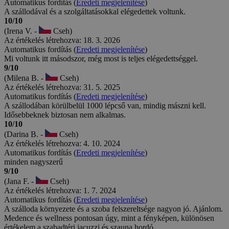
Automatikus fordítás (
Eredeti megjelenítése
)
A szállodával és a szolgáltatásokkal elégedettek voltunk.
10/10
(Irena V. -
Cseh)
Az értékelés létrehozva: 18. 3. 2026
Automatikus fordítás (
Eredeti megjelenítése
)
Mi voltunk itt másodszor, még most is teljes elégedettséggel.
9/10
(Milena B. -
Cseh)
Az értékelés létrehozva: 31. 5. 2025
Automatikus fordítás (
Eredeti megjelenítése
)
A szállodában körülbelül 1000 lépcső van, mindig mászni kell.
Idősebbeknek biztosan nem alkalmas.
10/10
(Darina B. -
Cseh)
Az értékelés létrehozva: 4. 10. 2024
Automatikus fordítás (
Eredeti megjelenítése
)
minden nagyszerű
9/10
(Jana F. -
Cseh)
Az értékelés létrehozva: 1. 7. 2024
Automatikus fordítás (
Eredeti megjelenítése
)
A szálloda környezete és a szoba felszereltsége nagyon jó. Ajánlom.
Medence és wellness pontosan úgy, mint a fényképen, különösen
értékelem a szabadtéri jacuzzi és szauna hordó.