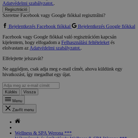
Adatvédelmi szabályzatot.
.
Regisztráció
Szeretne Facebook vagy Google fiókkal regisztrálni?
Bejelentkezés Facebook fiókkal
Bejelentkezés Google fiókkal
Facebook vagy Google fiókkal való regisztrációm kapcsán
kijelentem, hogy elfogadom a
Felhasználási feltételeket
és
elolvastam az
Adatvédelmi szabályzatot.
.
Elfelejtette jelszavát?
Ne aggódjon, csak adja meg e-mail címét, ahova küldünk egy
hivatkozást, így megadhat egy újat.
Küldés
Vissza
Menu
Zavřít menu
Wellness & SPA Werona ***