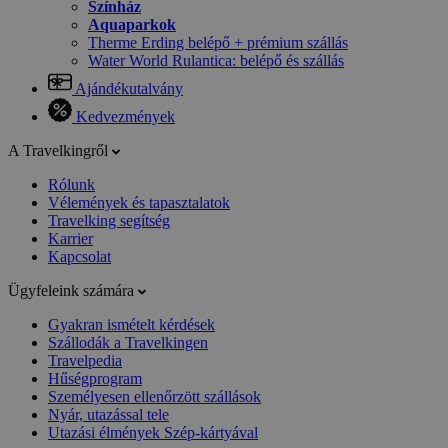
Színház
Aquaparkok
Therme Erding belépő + prémium szállás
Water World Rulantica: belépő és szállás
Ajándékutalvány
Kedvezmények
A Travelkingről
Rólunk
Vélemények és tapasztalatok
Travelking segítség
Karrier
Kapcsolat
Ügyfeleink számára
Gyakran ismételt kérdések
Szállodák a Travelkingen
Travelpedia
Hűségprogram
Személyesen ellenőrzött szállások
Nyár, utazással tele
Utazási élmények Szép-kártyával