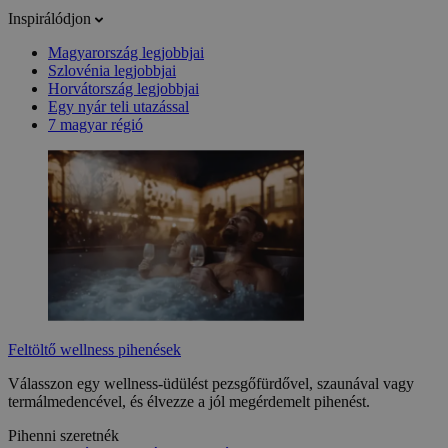
Inspirálódjon
Magyarország legjobbjai
Szlovénia legjobbjai
Horvátország legjobbjai
Egy nyár teli utazással
7 magyar régió
Feltöltő wellness pihenések
Válasszon egy wellness-üdülést pezsgőfürdővel, szaunával vagy
termálmedencével, és élvezze a jól megérdemelt pihenést.
Pihenni szeretnék