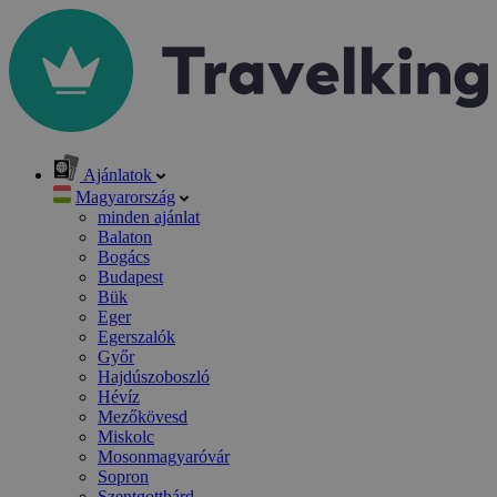
Ajánlatok
Magyarország
minden ajánlat
Balaton
Bogács
Budapest
Bük
Eger
Egerszalók
Győr
Hajdúszoboszló
Hévíz
Mezőkövesd
Miskolc
Mosonmagyaróvár
Sopron
Szentgotthárd