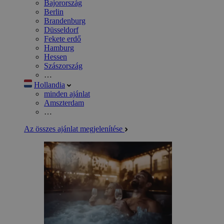
Bajorország
Berlin
Brandenburg
Düsseldorf
Fekete erdő
Hamburg
Hessen
Szászország
…
Hollandia
minden ajánlat
Amszterdam
…
Az összes ajánlat megjelenítése