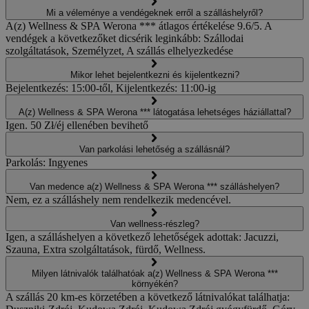
Mi a véleménye a vendégeknek erről a szálláshelyről?
A(z) Wellness & SPA Werona *** átlagos értékelése 9.6/5. A
vendégek a következőket dicsérik leginkább: Szállodai
szolgáltatások, Személyzet, A szállás elhelyezkedése
Mikor lehet bejelentkezni és kijelentkezni?
Bejelentkezés: 15:00-től, Kijelentkezés: 11:00-ig
A(z) Wellness & SPA Werona *** látogatása lehetséges háziállattal?
Igen. 50 Zł/éj ellenében bevihető
Van parkolási lehetőség a szállásnál?
Parkolás: Ingyenes
Van medence a(z) Wellness & SPA Werona *** szálláshelyen?
Nem, ez a szálláshely nem rendelkezik medencével.
Van wellness-részleg?
Igen, a szálláshelyen a következő lehetőségek adottak: Jacuzzi,
Szauna, Extra szolgáltatások, fürdő, Wellness.
Milyen látnivalók találhatóak a(z) Wellness & SPA Werona ***
környékén?
A szállás 20 km-es körzetében a következő látnivalókat találhatja: