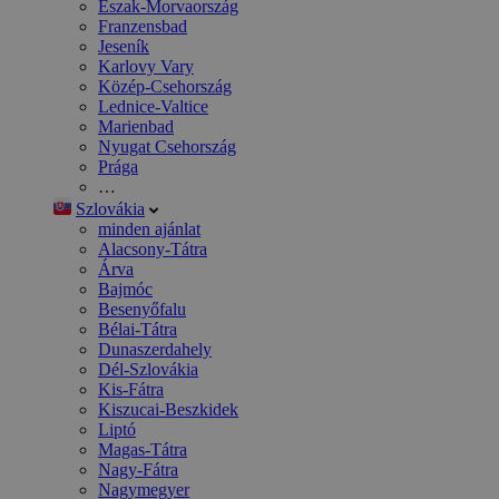
Észak-Morvaország
Franzensbad
Jeseník
Karlovy Vary
Közép-Csehország
Lednice-Valtice
Marienbad
Nyugat Csehország
Prága
…
Szlovákia
minden ajánlat
Alacsony-Tátra
Árva
Bajmóc
Besenyőfalu
Bélai-Tátra
Dunaszerdahely
Dél-Szlovákia
Kis-Fátra
Kiszucai-Beszkidek
Liptó
Magas-Tátra
Nagy-Fátra
Nagymegyer