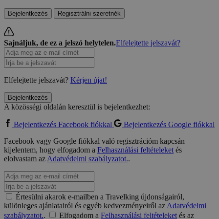
Bejelentkezés
Regisztrálni szeretnék
Sajnáljuk, de ez a jelszó helytelen.
Elfelejtette jelszavát?
Elfelejtette jelszavát?
Kérjen újat!
Bejelentkezés
A közösségi oldalán keresztül is bejelentkezhet:
Bejelentkezés Facebook fiókkal
Bejelentkezés Google fiókkal
Facebook vagy Google fiókkal való regisztrációm kapcsán
kijelentem, hogy elfogadom a
Felhasználási feltételeket
és
elolvastam az
Adatvédelmi szabályzatot.
.
Értesülni akarok e-mailben a Travelking újdonságairól,
különleges ajánlatairól és egyéb kedvezményeiről az
Adatvédelmi
szabályzatot.
.
Elfogadom a
Felhasználási feltételeket
és az