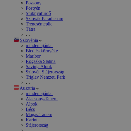
Pozsony
Pöstyén
Stubnyafürdő
Szlovák Paradicsom
Trencsénteplic
Tátra
…
Szlovénia
minden ajánlat
Bled és környéke
Maribor
Rogaška Slatina
Savinja Alpok
Szlovén Stájerország
Triglav Nemzeti Park
…
Ausztria
minden ajánlat
Alacsony-Tauern
Alpok
Bécs
Magas-Tauern
Karintia
Stájerország
…