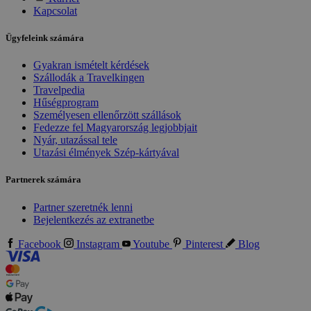
Kapcsolat
Ügyfeleink számára
Gyakran ismételt kérdések
Szállodák a Travelkingen
Travelpedia
Hűségprogram
Személyesen ellenőrzött szállások
Fedezze fel Magyarország legjobbjait
Nyár, utazással tele
Utazási élmények Szép-kártyával
Partnerek számára
Partner szeretnék lenni
Bejelentkezés az extranetbe
Facebook
Instagram
Youtube
Pinterest
Blog