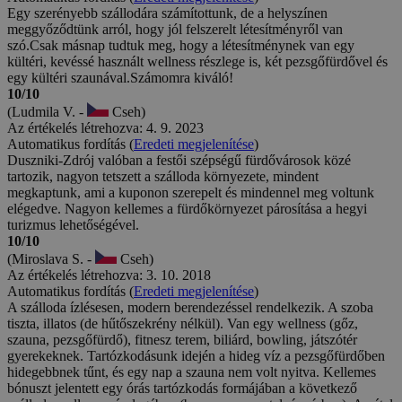
Egy szerényebb szállodára számítottunk, de a helyszínen
meggyőződtünk arról, hogy jól felszerelt létesítményről van
szó.Csak másnap tudtuk meg, hogy a létesítménynek van egy
kültéri, kevéssé használt wellness részlege is, két pezsgőfürdővel és
egy kültéri szaunával.Számomra kiváló!
10/10
(Ludmila V. -
Cseh)
Az értékelés létrehozva: 4. 9. 2023
Automatikus fordítás (
Eredeti megjelenítése
)
Duszniki-Zdrój valóban a festői szépségű fürdővárosok közé
tartozik, nagyon tetszett a szálloda környezete, mindent
megkaptunk, ami a kuponon szerepelt és mindennel meg voltunk
elégedve. Nagyon kellemes a fürdőkörnyezet párosítása a hegyi
turizmus lehetőségével.
10/10
(Miroslava S. -
Cseh)
Az értékelés létrehozva: 3. 10. 2018
Automatikus fordítás (
Eredeti megjelenítése
)
A szálloda ízlésesen, modern berendezéssel rendelkezik. A szoba
tiszta, illatos (de hűtőszekrény nélkül). Van egy wellness (gőz,
szauna, pezsgőfürdő), fitnesz terem, biliárd, bowling, játszótér
gyerekeknek. Tartózkodásunk idején a hideg víz a pezsgőfürdőben
hidegebbnek tűnt, és egy nap a szauna nem volt nyitva. Kellemes
bónuszt jelentett egy órás tartózkodás formájában a következő