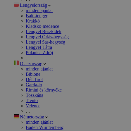
Lengyelország
minden ajánlat
Balti-tenger
Krakkó
Kladsko-medence
Lengyel Beszkidek
Lengyel Óriás-hegység
Lengyel Sas-hegység
Lengyel-Tátra
Polanica Zdrój
…
Olaszország
minden ajánlat
Bibione
Dél-Tirol
Garda-tó
Rimini és környéke
Toszkána
Trento
Velence
…
Németország
minden ajánlat
Baden-Württemberg