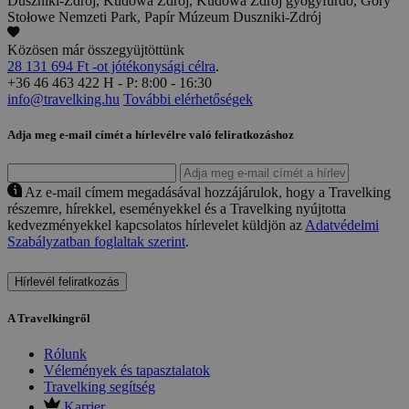
Duszniki-Zdrój, Kudowa Zdrój, Kudowa Zdrój gyógyfürdő, Góry
Stołowe Nemzeti Park, Papír Múzeum Duszniki-Zdrój
Közösen már összegyüjtöttünk
28 131 694 Ft -ot jótékonysági célra
.
+36 46 463 422
H - P: 8:00 - 16:30
info@travelking.hu
További elérhetőségek
Adja meg e-mail címét a hírlevélre való feliratkozáshoz
Az e-mail címem megadásával hozzájárulok, hogy a Travelking
részemre, hírekkel, eseményekkel és a Travelking nyújtotta
kedvezményekkel kapcsolatos hírlevelet küldjön az
Adatvédelmi
Szabályzatban foglaltak szerint
.
Hírlevél feliratkozás
A Travelkingről
Rólunk
Vélemények és tapasztalatok
Travelking segítség
Karrier