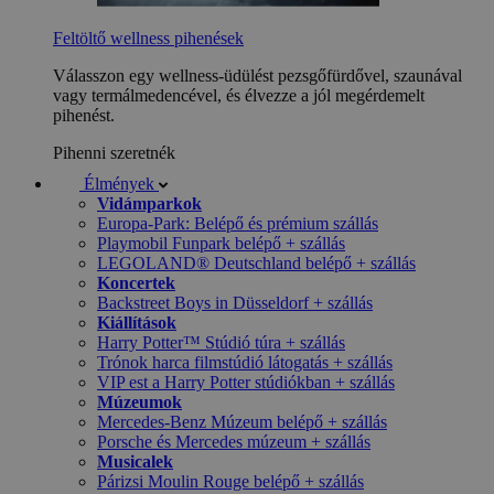
Feltöltő wellness pihenések
Válasszon egy wellness-üdülést pezsgőfürdővel, szaunával
vagy termálmedencével, és élvezze a jól megérdemelt
pihenést.
Pihenni szeretnék
Élmények
Vidámparkok
Europa-Park: Belépő és prémium szállás
Playmobil Funpark belépő + szállás
LEGOLAND® Deutschland belépő + szállás
Koncertek
Backstreet Boys in Düsseldorf + szállás
Kiállítások
Harry Potter™ Stúdió túra + szállás
Trónok harca filmstúdió látogatás + szállás
VIP est a Harry Potter stúdiókban + szállás
Múzeumok
Mercedes-Benz Múzeum belépő + szállás
Porsche és Mercedes múzeum + szállás
Musicalek
Párizsi Moulin Rouge belépő + szállás