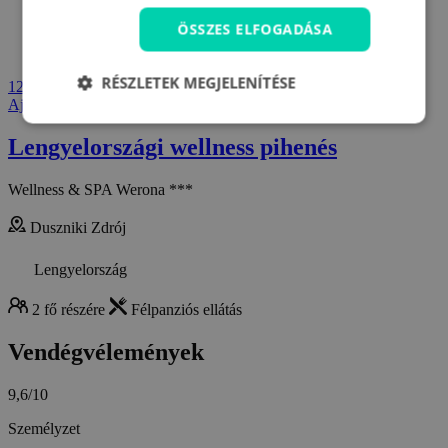
ÖSSZES ELFOGADÁSA
RÉSZLETEK MEGJELENÍTÉSE
125 390 Ft
Ajánlat megjelenítése
Lengyelországi wellness pihenés
Wellness & SPA Werona ***
Duszniki Zdrój
Lengyelország
2 fő részére
Félpanziós ellátás
Vendégvélemények
9,6/10
Személyzet