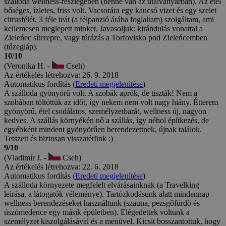
szálloda wellness-részlegében (benne van az utalványárban). Az étel
bőséges, ízletes, friss volt. Vacsorára egy kancsó vizet és egy szelet
citrusfélét, 3 féle teát (a félpanzió árába foglaltam) szolgáltam, ami
kellemesen meglepett minket. Javasoljuk: kirándulás vonattal a
Zieleńec síterepre, vagy túrázás a Torfovisko pod Zieleńcemben
(tőzegláp).
10/10
(Veronika H. -
Cseh)
Az értékelés létrehozva: 26. 9. 2018
Automatikus fordítás (
Eredeti megjelenítése
)
A szálloda gyönyörű volt. A szobák aprók, de tiszták! Nem a
szobában töltöttük az időt, így nekem nem volt nagy hiány. Étterem
gyönyörű, étel csodálatos, személyzetbarát, wellness új, nagyon
kedves. A szállás környékén nő a szállás, így néhol építkezés, de
egyébként mindent gyönyörűen berendezettnek, újnak találok.
Tetszett és biztosan visszatérünk :)
9/10
(Vladimír J. -
Cseh)
Az értékelés létrehozva: 22. 6. 2018
Automatikus fordítás (
Eredeti megjelenítése
)
A szálloda környezete megfelelt elvárásainknak (a Travelking
leírása, a látogatók véleménye). Tartózkodásunk alatt mindennap
wellness berendezéseket használtunk (szauna, pezsgőfürdő és
úszómedence egy másik épületben). Elégedettek voltunk a
személyzet kiszolgálásával és a menüvel. Kicsit bosszantottuk, hogy