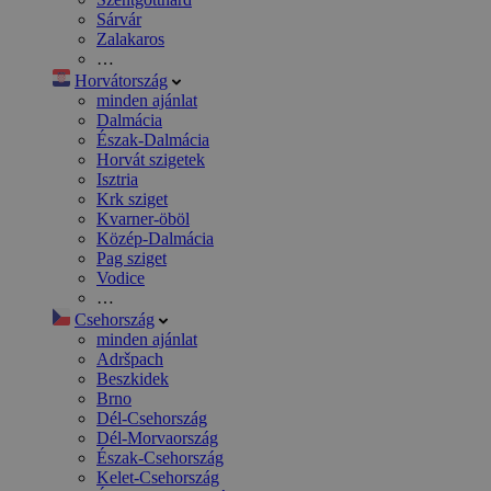
Sárvár
Zalakaros
…
Horvátország
minden ajánlat
Dalmácia
Észak-Dalmácia
Horvát szigetek
Isztria
Krk sziget
Kvarner-öböl
Közép-Dalmácia
Pag sziget
Vodice
…
Csehország
minden ajánlat
Adršpach
Beszkidek
Brno
Dél-Csehország
Dél-Morvaország
Észak-Csehország
Kelet-Csehország