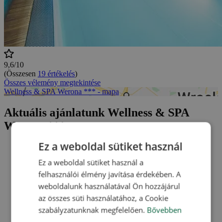
9,6/10
(Összesen
19 értékelés
)
Összes vélemény megtekintése
Wellness & SPA Werona *** - mapa
Aktuális ajánlatunk Wellness & SPA
Werona ***
Ez a weboldal sütiket használ
Ez a weboldal sütiket használ a
felhasználói élmény javítása érdekében. A
weboldalunk használatával Ön hozzájárul
az összes süti használatához, a Cookie
szabályzatunknak megfelelően.
Bővebben