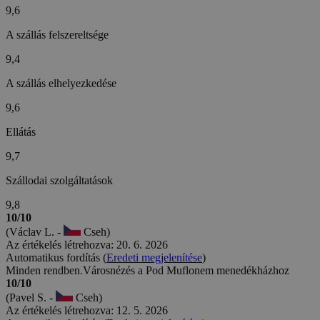
9,6
A szállás felszereltsége
9,4
A szállás elhelyezkedése
9,6
Ellátás
9,7
Szállodai szolgáltatások
9,8
10/10
(Václav L. -
Cseh)
Az értékelés létrehozva: 20. 6. 2026
Automatikus fordítás (
Eredeti megjelenítése
)
Minden rendben.Városnézés a Pod Muflonem menedékházhoz
10/10
(Pavel S. -
Cseh)
Az értékelés létrehozva: 12. 5. 2026