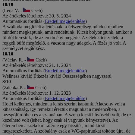
10/10
(Irena V. -
Cseh)
Az értékelés létrehozva: 30. 5. 2024
Automatikus fordítás (
Eredeti megjelenítése
)
A szálloda megfelelt a leírásnak, a felszereltség minden rendben,
mindent megkaptunk, amit rendeltünk. Kicsit bolyongtunk, amikor a
fürdőt kerestük, de az eredmény megérte. Az ételek tetszettek, a
reggeli büfé megfelelő, a vacsora nagy adagok. A főzés jó volt. A
személyzet segítőkész.
10/10
(Václav R. -
Cseh)
Az értékelés létrehozva: 21. 1. 2024
Automatikus fordítás (
Eredeti megjelenítése
)
Wellness kiváló Étkezés kiváló Összességében nagyszerű
8/10
(Zdenka P. -
Cseh)
Az értékelés létrehozva: 1. 12. 2023
Automatikus fordítás (
Eredeti megjelenítése
)
Hotel kellemes, mindent a leírás szerint kaptunk. Alacsony volt a
kihasználtság, így remekül éreztük magunkat a medencében, a
pezsgőfürdőben és a szaunában. A szoba kicsit hűvösebb volt, de ez
kezelhető volt (lehet, hogy csak el vagyunk kényeztetve). Az
étteremben a székekre ráférne egy frissítés, mind kicsit
megereszkedett. A szobalány csak a WC-papírunkat töltötte újra, de