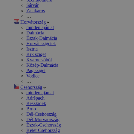
Sárvár
Zalakaros
…
Horvátország
minden ajánlat
Dalmácia
Észak-Dalmácia
Horvát szigetek
Isztria
Krk sziget
Kvarner-öböl
Közép-Dalmácia
Pag sziget
Vodice
…
Csehország
minden ajánlat
Adršpach
Beszkidek
Brno
Dél-Csehország
Dél-Morvaország
Észak-Csehország
Kelet-Csehország