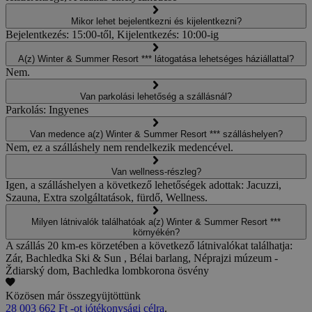
Mikor lehet bejelentkezni és kijelentkezni?
Bejelentkezés: 15:00-től, Kijelentkezés: 10:00-ig
A(z) Winter & Summer Resort *** látogatása lehetséges háziállattal?
Nem.
Van parkolási lehetőség a szállásnál?
Parkolás: Ingyenes
Van medence a(z) Winter & Summer Resort *** szálláshelyen?
Nem, ez a szálláshely nem rendelkezik medencével.
Van wellness-részleg?
Igen, a szálláshelyen a következő lehetőségek adottak: Jacuzzi,
Szauna, Extra szolgáltatások, fürdő, Wellness.
Milyen látnivalók találhatóak a(z) Winter & Summer Resort ***
környékén?
A szállás 20 km-es körzetében a következő látnivalókat találhatja:
Zár, Bachledka Ski & Sun , Bélai barlang, Néprajzi múzeum -
Ždiarský dom, Bachledka lombkorona ösvény
Közösen már összegyüjtöttünk
28 003 662 Ft -ot jótékonysági célra
.