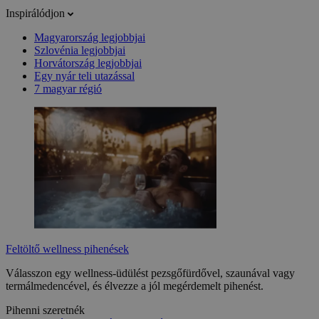
Inspirálódjon
Magyarország legjobbjai
Szlovénia legjobbjai
Horvátország legjobbjai
Egy nyár teli utazással
7 magyar régió
Feltöltő wellness pihenések
Válasszon egy wellness-üdülést pezsgőfürdővel, szaunával vagy
termálmedencével, és élvezze a jól megérdemelt pihenést.
Pihenni szeretnék