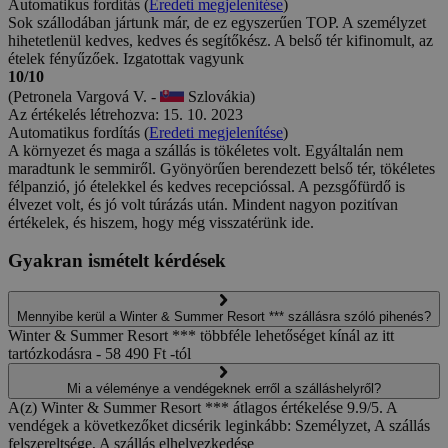
Automatikus fordítás (
Eredeti megjelenítése
)
Sok szállodában jártunk már, de ez egyszerűen TOP. A személyzet
hihetetlenül kedves, kedves és segítőkész. A belső tér kifinomult, az
ételek fényűzőek. Izgatottak vagyunk
10/10
(Petronela Vargová V. -
Szlovákia)
Az értékelés létrehozva: 15. 10. 2023
Automatikus fordítás (
Eredeti megjelenítése
)
A környezet és maga a szállás is tökéletes volt. Egyáltalán nem
maradtunk le semmiről. Gyönyörűen berendezett belső tér, tökéletes
félpanzió, jó ételekkel és kedves recepcióssal. A pezsgőfürdő is
élvezet volt, és jó volt túrázás után. Mindent nagyon pozitívan
értékelek, és hiszem, hogy még visszatérünk ide.
Gyakran ismételt kérdések
Mennyibe kerül a Winter & Summer Resort *** szállásra szóló pihenés?
Winter & Summer Resort *** többféle lehetőséget kínál az itt
tartózkodásra - 58 490 Ft -tól
Mi a véleménye a vendégeknek erről a szálláshelyről?
A(z) Winter & Summer Resort *** átlagos értékelése 9.9/5. A
vendégek a következőket dicsérik leginkább: Személyzet, A szállás
felszereltsége, A szállás elhelyezkedése