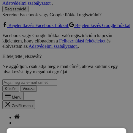
Adatvédelmi szabályzatot.
.
Regisztráció
Szeretne Facebook vagy Google fiókkal regisztrálni?
Bejelentkezés Facebook fiókkal
Bejelentkezés Google fiókkal
Facebook vagy Google fiókkal való regisztrációm kapcsán
kijelentem, hogy elfogadom a
Felhasználási feltételeket
és
elolvastam az
Adatvédelmi szabályzatot.
.
Elfelejtette jelszavát?
Ne aggódjon, csak adja meg e-mail címét, ahova küldünk egy
hivatkozást, így megadhat egy újat.
Küldés
Vissza
Menu
Zavřít menu