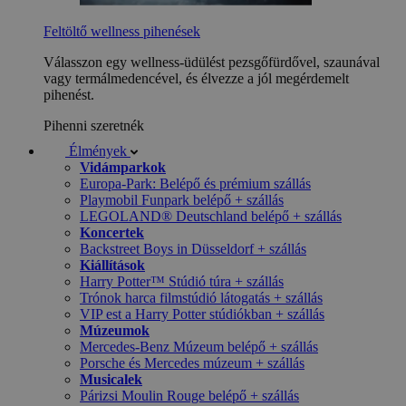
Feltöltő wellness pihenések
Válasszon egy wellness-üdülést pezsgőfürdővel, szaunával
vagy termálmedencével, és élvezze a jól megérdemelt
pihenést.
Pihenni szeretnék
Élmények
Vidámparkok
Europa-Park: Belépő és prémium szállás
Playmobil Funpark belépő + szállás
LEGOLAND® Deutschland belépő + szállás
Koncertek
Backstreet Boys in Düsseldorf + szállás
Kiállítások
Harry Potter™ Stúdió túra + szállás
Trónok harca filmstúdió látogatás + szállás
VIP est a Harry Potter stúdiókban + szállás
Múzeumok
Mercedes-Benz Múzeum belépő + szállás
Porsche és Mercedes múzeum + szállás
Musicalek
Párizsi Moulin Rouge belépő + szállás