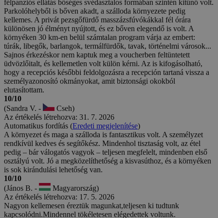
félpanziós ellátás bőséges svédasztalos formában szintén kitűnő volt.
Parkolóhelyből is bőven akadt, a szálloda környezete pedig
kellemes. A privát pezsgőfürdő masszázsfúvókákkal fél órára
különösen jó élményt nyújtott, és ez bőven elegendő is volt. A
környéken 30 km-en belül számtalan program várja az embert:
túrák, libegők, barlangok, termálfürdők, tavak, történelmi városok...
Sajnos érkezéskor nem kaptuk meg a voucherben feltüntetett
üdvözlőitalt, és kellemetlen volt külön kérni. Az is kifogásolható,
hogy a recepciós későbbi feldolgozásra a recepción tartaná vissza a
személyazonosító okmányokat, amit biztonsági okokból
elutasítottam.
10/10
(Sandra V. -
Cseh)
Az értékelés létrehozva: 31. 7. 2026
Automatikus fordítás (
Eredeti megjelenítése
)
A környezet és maga a szálloda is fantasztikus volt. A személyzet
rendkívül kedves és segítőkész. Mindenhol tisztaság volt, az étel
pedig – bár válogatós vagyok – teljesen megfelelt, mindenben első
osztályú volt. Jó a megközelíthetőség a kisvasúthoz, és a környéken
is sok kirándulási lehetőség van.
10/10
(János B. -
Magyarország)
Az értékelés létrehozva: 17. 5. 2026
Nagyon kellemesen éreztük magunkat,teljesen ki tudtunk
kapcsolódni.Mindennel tökéletesen elégedettek voltunk.