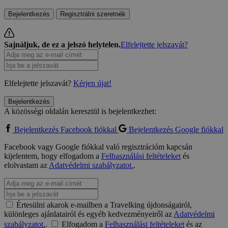
Bejelentkezés
Regisztrálni szeretnék
Sajnáljuk, de ez a jelszó helytelen.
Elfelejtette jelszavát?
Elfelejtette jelszavát?
Kérjen újat!
Bejelentkezés
A közösségi oldalán keresztül is bejelentkezhet:
Bejelentkezés Facebook fiókkal
Bejelentkezés Google fiókkal
Facebook vagy Google fiókkal való regisztrációm kapcsán
kijelentem, hogy elfogadom a
Felhasználási feltételeket
és
elolvastam az
Adatvédelmi szabályzatot.
.
Értesülni akarok e-mailben a Travelking újdonságairól,
különleges ajánlatairól és egyéb kedvezményeiről az
Adatvédelmi
szabályzatot.
.
Elfogadom a
Felhasználási feltételeket
és az