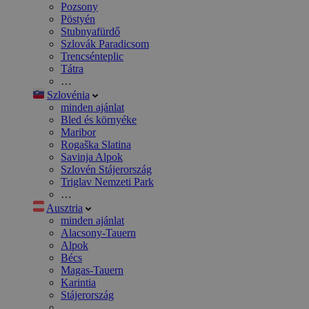
Pozsony
Pöstyén
Stubnyafürdő
Szlovák Paradicsom
Trencsénteplic
Tátra
…
Szlovénia
minden ajánlat
Bled és környéke
Maribor
Rogaška Slatina
Savinja Alpok
Szlovén Stájerország
Triglav Nemzeti Park
…
Ausztria
minden ajánlat
Alacsony-Tauern
Alpok
Bécs
Magas-Tauern
Karintia
Stájerország
…