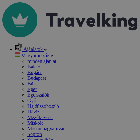
Ajánlatok
Magyarország
minden ajánlat
Balaton
Bogács
Budapest
Bük
Eger
Egerszalók
Győr
Hajdúszoboszló
Hévíz
Mezőkövesd
Miskolc
Mosonmagyaróvár
Sopron
Szentgotthárd