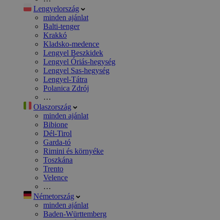
Lengyelország
minden ajánlat
Balti-tenger
Krakkó
Kladsko-medence
Lengyel Beszkidek
Lengyel Óriás-hegység
Lengyel Sas-hegység
Lengyel-Tátra
Polanica Zdrój
…
Olaszország
minden ajánlat
Bibione
Dél-Tirol
Garda-tó
Rimini és környéke
Toszkána
Trento
Velence
…
Németország
minden ajánlat
Baden-Württemberg