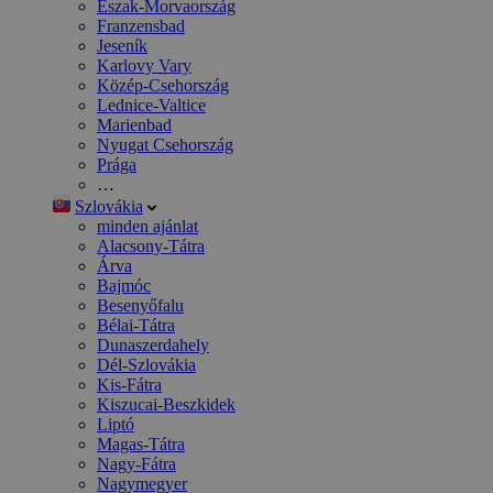
Észak-Morvaország
Franzensbad
Jeseník
Karlovy Vary
Közép-Csehország
Lednice-Valtice
Marienbad
Nyugat Csehország
Prága
…
Szlovákia
minden ajánlat
Alacsony-Tátra
Árva
Bajmóc
Besenyőfalu
Bélai-Tátra
Dunaszerdahely
Dél-Szlovákia
Kis-Fátra
Kiszucai-Beszkidek
Liptó
Magas-Tátra
Nagy-Fátra
Nagymegyer