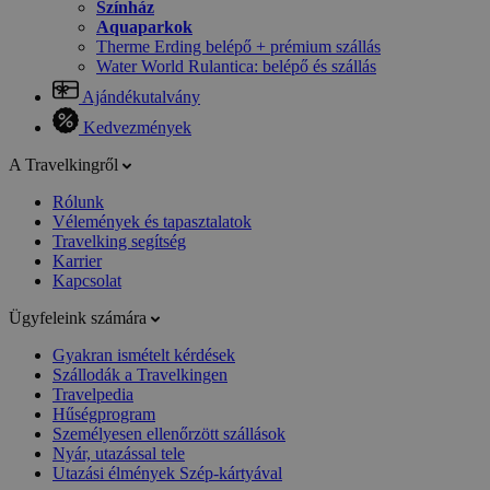
Színház
Aquaparkok
Therme Erding belépő + prémium szállás
Water World Rulantica: belépő és szállás
Ajándékutalvány
Kedvezmények
A Travelkingről
Rólunk
Vélemények és tapasztalatok
Travelking segítség
Karrier
Kapcsolat
Ügyfeleink számára
Gyakran ismételt kérdések
Szállodák a Travelkingen
Travelpedia
Hűségprogram
Személyesen ellenőrzött szállások
Nyár, utazással tele
Utazási élmények Szép-kártyával