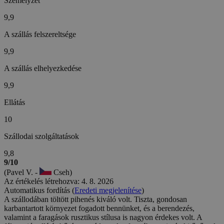
Személyzet
9,9
A szállás felszereltsége
9,9
A szállás elhelyezkedése
9,9
Ellátás
10
Szállodai szolgáltatások
9,8
9/10
(Pavel V. -
Cseh)
Az értékelés létrehozva: 4. 8. 2026
Automatikus fordítás (
Eredeti megjelenítése
)
A szállodában töltött pihenés kiváló volt. Tiszta, gondosan
karbantartott környezet fogadott bennünket, és a berendezés,
valamint a faragások rusztikus stílusa is nagyon érdekes volt. A