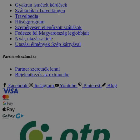
Gyakran ismételt kérdések
Szállodák a Travelkingen
Travelpedia
Hűségprogram
Személyesen ellenőrzött szállások
Fedezze fel Magyarország legjobbjait
Nyár, utazással tele
Utazási élmények Szép-kártyával
Partnerek számára
Partner szeretnék lenni
Bejelentkezés az extranetbe
Facebook
Instagram
Youtube
Pinterest
Blog