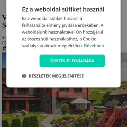
Winter & Summer Resort ***
Vélemények és értékelések: Winter & Summer Resort ***
Ez a weboldal sütiket használ
Vélemények és értékelések: Winter &
Ez a weboldal sütiket használ a
Summer Resort *** (Tátra)
felhasználói élmény javítása érdekében. A
weboldalunk használatával Ön hozzájárul
9,9/10
az összes süti használatához, a Cookie
(Összesen
9 értékelés
)
nagyon jó
szabályzatunknak megfelelően.
Bővebben
Ždiar, Szlovákia (
Térkép megjelenítése
)
ÖSSZES ELFOGADÁSA
RÉSZLETEK MEGJELENÍTÉSE