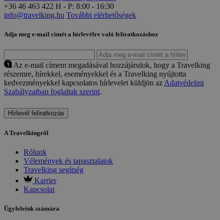
+36 46 463 422
H - P: 8:00 - 16:30
info@travelking.hu
További elérhetőségek
Adja meg e-mail címét a hírlevélre való feliratkozáshoz
Az e-mail címem megadásával hozzájárulok, hogy a Travelking
részemre, hírekkel, eseményekkel és a Travelking nyújtotta
kedvezményekkel kapcsolatos hírlevelet küldjön az
Adatvédelmi
Szabályzatban foglaltak szerint
.
Hírlevél feliratkozás
A Travelkingről
Rólunk
Vélemények és tapasztalatok
Travelking segítség
Karrier
Kapcsolat
Ügyfeleink számára