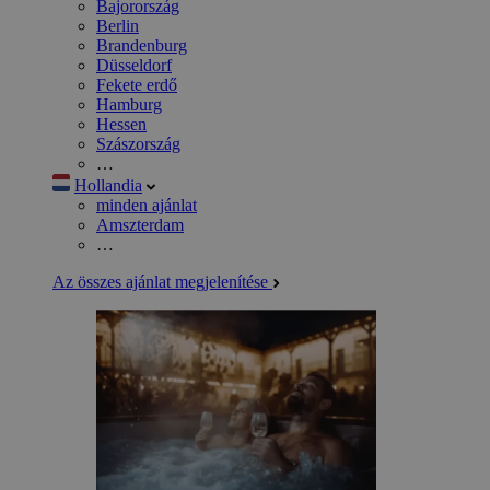
Bajorország
Berlin
Brandenburg
Düsseldorf
Fekete erdő
Hamburg
Hessen
Szászország
…
Hollandia
minden ajánlat
Amszterdam
…
Az összes ajánlat megjelenítése