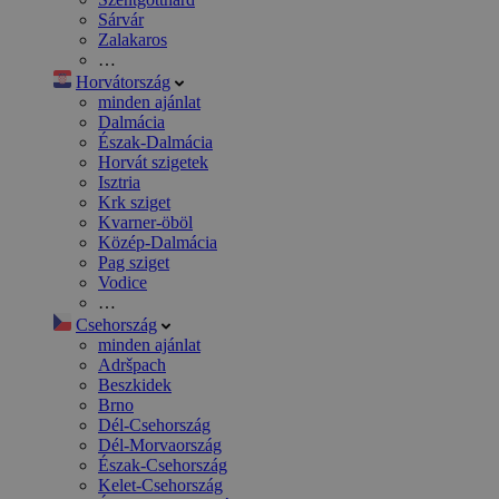
Sárvár
Zalakaros
…
Horvátország
minden ajánlat
Dalmácia
Észak-Dalmácia
Horvát szigetek
Isztria
Krk sziget
Kvarner-öböl
Közép-Dalmácia
Pag sziget
Vodice
…
Csehország
minden ajánlat
Adršpach
Beszkidek
Brno
Dél-Csehország
Dél-Morvaország
Észak-Csehország
Kelet-Csehország