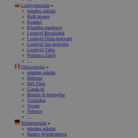
Lengyelország
minden ajánlat
Balti-tenger
Krakkó
Kladsko-medence
Lengyel Beszkidek
Lengyel Óriás-hegység
Lengyel Sas-hegység
Lengyel-Tátra
Polanica Zdrój
…
Olaszország
minden ajánlat
Bibione
Dél-Tirol
Garda-tó
Rimini és környéke
Toszkána
Trento
Velence
…
Németország
minden ajánlat
Baden-Württemberg