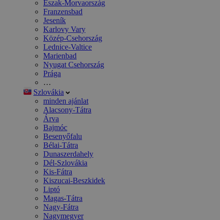
Észak-Morvaország
Franzensbad
Jeseník
Karlovy Vary
Közép-Csehország
Lednice-Valtice
Marienbad
Nyugat Csehország
Prága
…
Szlovákia
minden ajánlat
Alacsony-Tátra
Árva
Bajmóc
Besenyőfalu
Bélai-Tátra
Dunaszerdahely
Dél-Szlovákia
Kis-Fátra
Kiszucai-Beszkidek
Liptó
Magas-Tátra
Nagy-Fátra
Nagymegyer