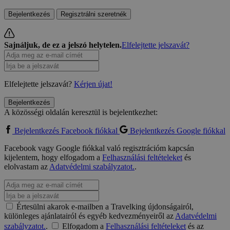
Bejelentkezés
Regisztrálni szeretnék
Sajnáljuk, de ez a jelszó helytelen.
Elfelejtette jelszavát?
Elfelejtette jelszavát?
Kérjen újat!
Bejelentkezés
A közösségi oldalán keresztül is bejelentkezhet:
Bejelentkezés Facebook fiókkal
Bejelentkezés Google fiókkal
Facebook vagy Google fiókkal való regisztrációm kapcsán
kijelentem, hogy elfogadom a
Felhasználási feltételeket
és
elolvastam az
Adatvédelmi szabályzatot.
.
Értesülni akarok e-mailben a Travelking újdonságairól,
különleges ajánlatairól és egyéb kedvezményeiről az
Adatvédelmi
szabályzatot.
.
Elfogadom a
Felhasználási feltételeket
és az