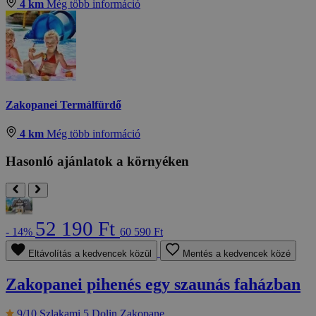
4 km
Még több információ
Zakopanei Termálfürdő
4 km
Még több információ
Hasonló ajánlatok a környéken
52 190 Ft
- 14%
60 590 Ft
Eltávolítás a kedvencek közül
Mentés a kedvencek közé
Zakopanei pihenés egy szaunás faházban
9/10
Szlakami 5 Dolin Zakopane