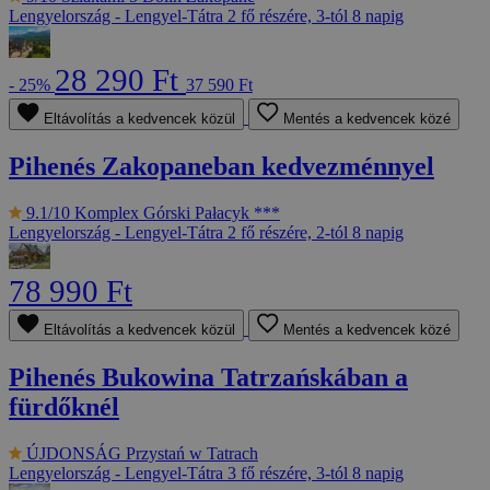
Lengyelország - Lengyel-Tátra
2 fő részére, 3-tól 8 napig
28 290 Ft
- 25%
37 590 Ft
Eltávolítás a kedvencek közül
Mentés a kedvencek közé
Pihenés Zakopaneban kedvezménnyel
9.1/10
Komplex Górski Pałacyk ***
Lengyelország - Lengyel-Tátra
2 fő részére, 2-tól 8 napig
78 990 Ft
Eltávolítás a kedvencek közül
Mentés a kedvencek közé
Pihenés Bukowina Tatrzańskában a
fürdőknél
ÚJDONSÁG
Przystań w Tatrach
Lengyelország - Lengyel-Tátra
3 fő részére, 3-tól 8 napig