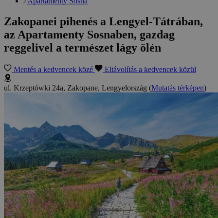
Apartamenty Sosna
Zakopanei pihenés a Lengyel-Tátrában,
az Apartamenty Sosnaben, gazdag
reggelivel a természet lágy ölén
Mentés a kedvencek közé
Eltávolítás a kedvencek közül
ul. Krzeptówki 24a, Zakopane, Lengyelország
(
Mutatás térképen
)