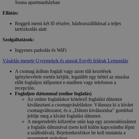
Sosna apartmanházban
Ellátás:
Reggeli menü két fő részére, házhozszállítással a teljes
tartózkodás alatt
Szolgáltatások:
Ingyenes parkolás és WiFi
Vásárlás menete
Gyermekek és utasok
Egyéb felárak
Lemondás
A csomag árában foglalt vagy azon túli kezelések
igénybevétele esetén kérjük, legalább egy héttel az utazása
előtt foglaljon időpontot e-mailben vagy telefonon a
recepción.
Foglaljon dátummal (online foglalás)
Az online foglaláskor kötelező foglalási dátumot
kiválasztani a csomagvásárláskor. Válassza ki a kívánt
csomagváltozatot, és a „Dátum kiválasztása” gombbal
jelölje meg a kívánt foglalási dátumot.
A megrendelés kifizetése után kap egy azonosítószámot
a foglalás dátumával (nem kell külön kapcsolatba lépni
a szállodával). Bejelentkezéskor be kell mutatnia a
nyomtatott utalványt.