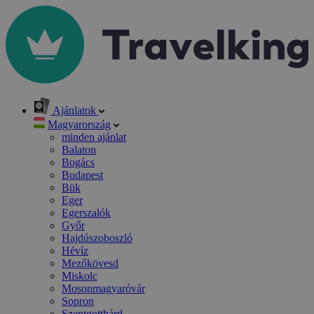
Ajánlatok
Magyarország
minden ajánlat
Balaton
Bogács
Budapest
Bük
Eger
Egerszalók
Győr
Hajdúszoboszló
Hévíz
Mezőkövesd
Miskolc
Mosonmagyaróvár
Sopron
Szentgotthárd