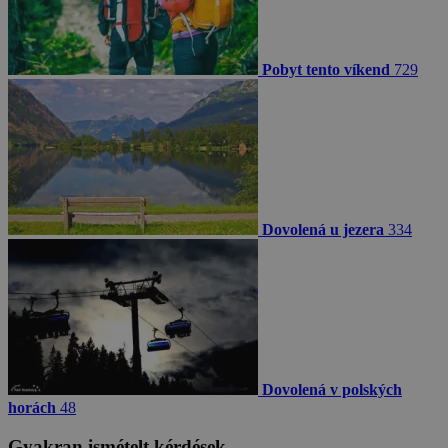
Pobyt tento víkend
729
Dovolená u jezera
334
Dovolená v polských
horách
48
Gyakran ismételt kérdések