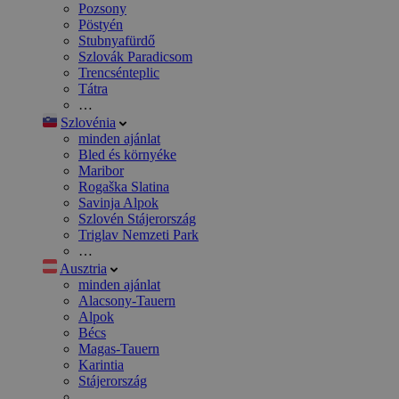
Pozsony
Pöstyén
Stubnyafürdő
Szlovák Paradicsom
Trencsénteplic
Tátra
…
Szlovénia
minden ajánlat
Bled és környéke
Maribor
Rogaška Slatina
Savinja Alpok
Szlovén Stájerország
Triglav Nemzeti Park
…
Ausztria
minden ajánlat
Alacsony-Tauern
Alpok
Bécs
Magas-Tauern
Karintia
Stájerország
…