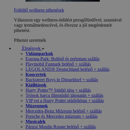
Feltöltő wellness pihenések
Válasszon egy wellness-üdülést pezsgőfürdővel, szaunával
vagy termálmedencével, és élvezze a jól megérdemelt
pihenést.
Pihenni szeretnék
Élmények
Vidámparkok
Europa-Park: Belépő és prémium szállás
Playmobil Funpark belépő + szállás
LEGOLAND® Deutschland belépő + szállás
Koncertek
Backstreet Boys in Düsseldorf + szállás
Kiállítások
Harry Potter™ Stúdió túra + szállás
Trónok harca filmstúdió látogatás + szállás
VIP est a Harry Potter stúdiókban + szállás
Múzeumok
Mercedes-Benz Múzeum belépő + szállás
Porsche és Mercedes múzeum + szállás
Musicalek
Párizsi Moulin Rouge belépő + szállás