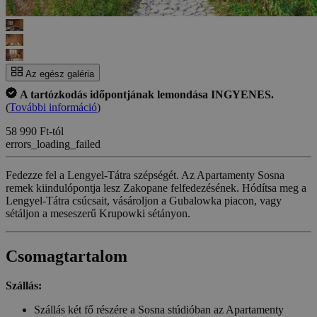
Az egész galéria
A tartózkodás időpontjának lemondása INGYENES.
(
További információ
)
58 990 Ft-tól
errors_loading_failed
Fedezze fel a Lengyel-Tátra szépségét. Az Apartamenty Sosna
remek kiindulópontja lesz Zakopane felfedezésének. Hódítsa meg a
Lengyel-Tátra csúcsait, vásároljon a Gubalowka piacon, vagy
sétáljon a meseszerű Krupowki sétányon.
Csomagtartalom
Szállás:
Szállás két fő részére a Sosna stúdióban az Apartamenty