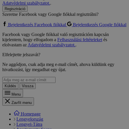
Adatvédelmi szabályzatot.
.
Regisztráció
Szeretne Facebook vagy Google fiókkal regisztrálni?
Bejelentkezés Facebook fiókkal
Bejelentkezés Google fiókkal
Facebook vagy Google fiókkal való regisztrációm kapcsán
kijelentem, hogy elfogadom a
Felhasználási feltételeket
és
elolvastam az
Adatvédelmi szabályzatot.
.
Elfelejtette jelszavát?
Ne aggódjon, csak adja meg e-mail címét, ahova küldünk egy
hivatkozást, így megadhat egy újat.
Küldés
Vissza
Menu
Zavřít menu
Homepage
Lengyelország
Lengyel-Tátra