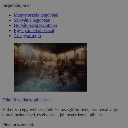
Inspirálódjon
Magyarország legjobbjai
Szlovénia legjobbjai
Horvátország legjobbjai
Egy nyár teli utazással
7 magyar régió
Feltöltő wellness pihenések
Válasszon egy wellness-üdülést pezsgőfürdővel, szaunával vagy
termálmedencével, és élvezze a jól megérdemelt pihenést.
Pihenni szeretnék