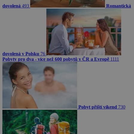
dovolená
493
Romantická
dovolená v Polsku
76
Pobyty pro dva - více než 600 pobytů v ČR a Evropě
1111
Pobyt příští víkend
730