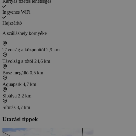
Kártyás fizetés lehetséges
Ingyenes WiFi
Hajszárító
A szálláshely környéke
Távolság a központtól
2,9 km
Távolság a tótól
24,6 km
Busz megálló
0,5 km
Aquapark
4,7 km
Sípálya
2,2 km
Sífutás
3,7 km
Utazási tippek