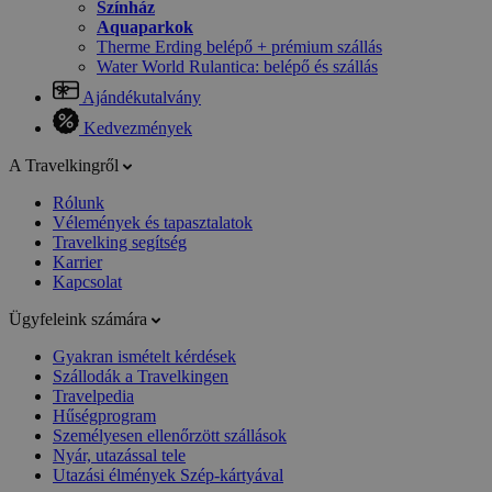
Színház
Aquaparkok
Therme Erding belépő + prémium szállás
Water World Rulantica: belépő és szállás
Ajándékutalvány
Kedvezmények
A Travelkingről
Rólunk
Vélemények és tapasztalatok
Travelking segítség
Karrier
Kapcsolat
Ügyfeleink számára
Gyakran ismételt kérdések
Szállodák a Travelkingen
Travelpedia
Hűségprogram
Személyesen ellenőrzött szállások
Nyár, utazással tele
Utazási élmények Szép-kártyával