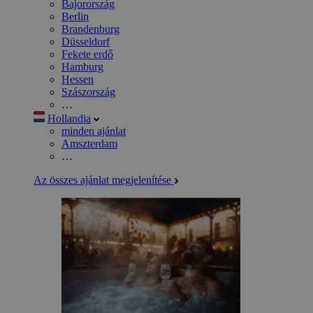
Bajorország
Berlin
Brandenburg
Düsseldorf
Fekete erdő
Hamburg
Hessen
Szászország
…
Hollandia
minden ajánlat
Amszterdam
…
Az összes ajánlat megjelenítése