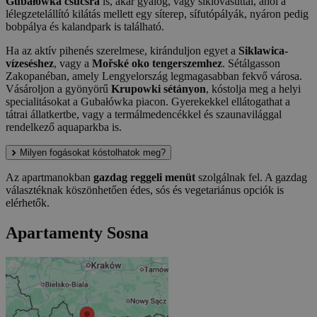
Gubałówka csúcsra
is, akár gyalog, vagy siklóvasúttal, ahol a
lélegzetelállító kilátás mellett egy síterep, sífutópályák, nyáron pedig
bobpálya és kalandpark is található.
Ha az aktív pihenés szerelmese, kiránduljon egyet a
Siklawica-
vízeséshez
, vagy a
Mořské oko tengerszemhez
. Sétálgasson
Zakopanéban, amely Lengyelország legmagasabban fekvő városa.
Vásároljon a gyönyörű
Krupowki sétányon
, kóstolja meg a helyi
specialitásokat a Gubałówka piacon. Gyerekekkel ellátogathat a
tátrai állatkertbe, vagy a termálmedencékkel és szaunavilággal
rendelkező aquaparkba is.
Milyen fogásokat kóstolhatok meg?
Az apartmanokban
gazdag reggeli menüt
szolgálnak fel. A gazdag
választéknak köszönhetően édes, sós és vegetariánus opciók is
elérhetők.
Apartamenty Sosna