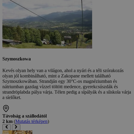
Szymoszkowa
Kevés olyan hely van a világon, ahol a nyári és a téli szórakozás
olyan jól kombinálható, mint a Zakopane mellett található
Szymoszkowában. Strandján egy 30°C-os magnéziumban és
nátriumban gazdag vízzel töltött medence, gyerekcsúszdák és
strandröplabda pálya várja. Télen pedig a sípályák és a síiskola várja
a síelőket.
Távolság a szállodától
2 km
(
Mutatás térképen
)