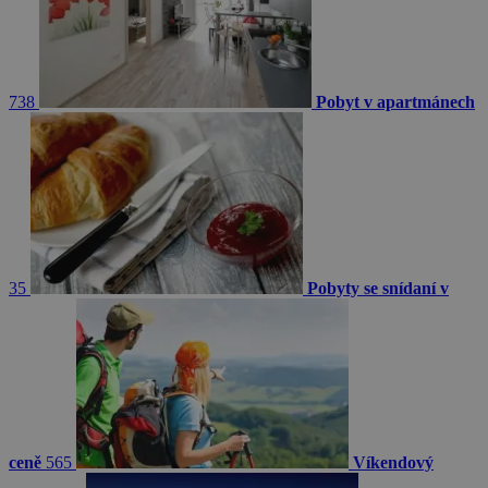
738
Pobyt v apartmánech
35
Pobyty se snídaní v
ceně
565
Víkendový