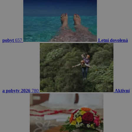
pobyt
657
Letní dovolená
a pobyty 2026
780
Aktivní