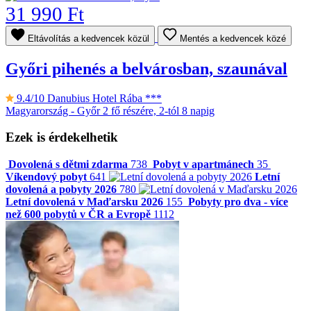
31 990 Ft
Eltávolítás a kedvencek közül
Mentés a kedvencek közé
Győri pihenés a belvárosban, szaunával
9.4/10
Danubius Hotel Rába ***
Magyarország - Győr
2 fő részére, 2-tól 8 napig
Ezek is érdekelhetik
Dovolená s dětmi zdarma
738
Pobyt v apartmánech
35
Víkendový pobyt
641
Letní
dovolená a pobyty 2026
780
Letní dovolená v Maďarsku 2026
155
Pobyty pro dva - více
než 600 pobytů v ČR a Evropě
1112