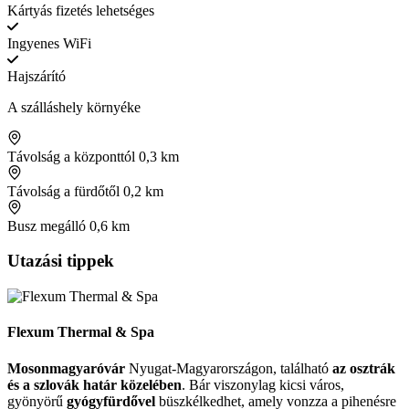
Kártyás fizetés lehetséges
Ingyenes WiFi
Hajszárító
A szálláshely környéke
Távolság a központtól
0,3 km
Távolság a fürdőtől
0,2 km
Busz megálló
0,6 km
Utazási tippek
Flexum Thermal & Spa
Mosonmagyaróvár
Nyugat-Magyarországon, található
az osztrák
és a szlovák határ közelében
. Bár viszonylag kicsi város,
gyönyörű
gyógyfürdővel
büszkélkedhet, amely vonzza a pihenésre