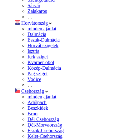
Sárvár
Zalakaros
…
Horvátország
minden ajánlat
Dalmácia
Észak-Dalmácia
Horvát szigetek
Isztria
Krk sziget
Kvarner-öböl
Közép-Dalmácia
Pag sziget
Vodice
…
Csehország
minden ajánlat
Adršpach
Beszkidek
Brno
Dél-Csehország
Dél-Morvaország
Észak-Csehország
Kelet-Csehország