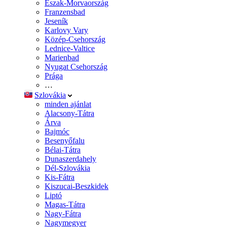
Észak-Morvaország
Franzensbad
Jeseník
Karlovy Vary
Közép-Csehország
Lednice-Valtice
Marienbad
Nyugat Csehország
Prága
…
Szlovákia
minden ajánlat
Alacsony-Tátra
Árva
Bajmóc
Besenyőfalu
Bélai-Tátra
Dunaszerdahely
Dél-Szlovákia
Kis-Fátra
Kiszucai-Beszkidek
Liptó
Magas-Tátra
Nagy-Fátra
Nagymegyer