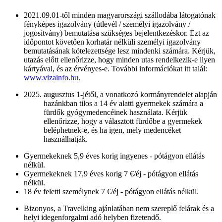
2021.09.01-től minden magyarországi szállodába látogatónak
fényképes igazolvány (útlevél / személyi igazolvány /
jogosítvány) bemutatása szükséges bejelentkezéskor. Ezt az
időpontot követően korhatár nélküli személyi igazolvány
bemutatásának kötelezettsége lesz mindenki számára. Kérjük,
utazás előtt ellenőrizze, hogy minden utas rendelkezik-e ilyen
kártyával, és az érvényes-e. További információkat itt talál:
www.vizainfo.hu
.
augusztus 1-jétől, a vonatkozó kormányrendelet alapján
hazánkban tilos a 14 év alatti gyermekek számára a
fürdők gyógymedencéinek használata. Kérjük
ellenőrizze, hogy a választott fürdőbe a gyermekek
beléphetnek-e, és ha igen, mely medencéket
használhatják.
Gyermekeknek 5,9 éves korig ingyenes - pótágyon ellátás
nélkül.
Gyermekeknek 17,9 éves korig 7 €/éj - pótágyon ellátás
nélkül.
18 év feletti személynek 7 €/éj - pótágyon ellátás nélkül.
Bizonyos, a Travelking ajánlatában nem szereplő felárak és a
helyi idegenforgalmi adó helyben fizetendő.