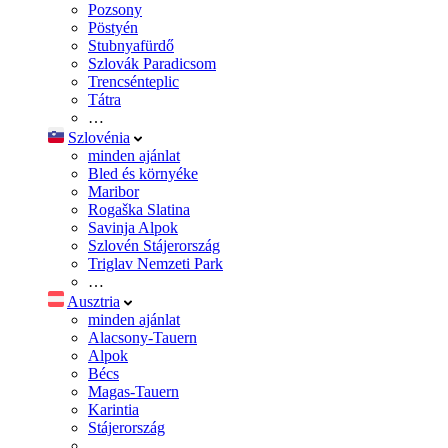
Pozsony
Pöstyén
Stubnyafürdő
Szlovák Paradicsom
Trencsénteplic
Tátra
…
Szlovénia
minden ajánlat
Bled és környéke
Maribor
Rogaška Slatina
Savinja Alpok
Szlovén Stájerország
Triglav Nemzeti Park
…
Ausztria
minden ajánlat
Alacsony-Tauern
Alpok
Bécs
Magas-Tauern
Karintia
Stájerország
…