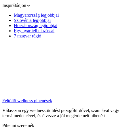
Inspirálódjon
Magyarország legjobbjai
Szlovénia legjobbjai
Horvátország legjobbjai
Egy nyár teli utazással
7 magyar régió
Feltöltő wellness pihenések
Válasszon egy wellness-üdülést pezsgőfürdővel, szaunával vagy
termálmedencével, és élvezze a jól megérdemelt pihenést.
Pihenni szeretnék