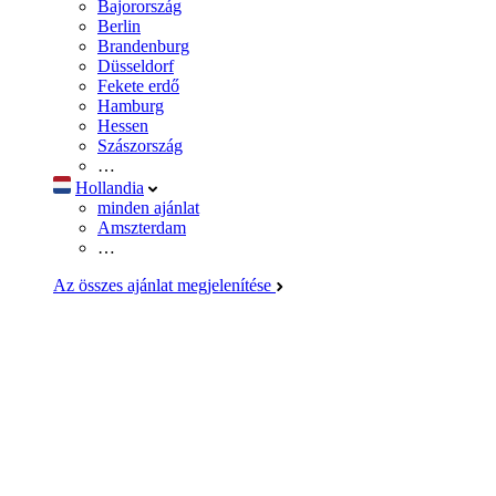
Bajorország
Berlin
Brandenburg
Düsseldorf
Fekete erdő
Hamburg
Hessen
Szászország
…
Hollandia
minden ajánlat
Amszterdam
…
Az összes ajánlat megjelenítése