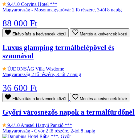
9.4/10
Corvina Hotel ***
Magyarország - Mosonmagyaróvár
2 fő részére, 3-tól 8 napig
88 000 Ft
Eltávolítás a kedvencek közül
Mentés a kedvencek közé
Luxus glamping termálbelépővel és
szaunával
ÚJDONSÁG
Villa Wisdome
Magyarország
2 fő részére, 3-tól 7 napig
36 600 Ft
Eltávolítás a kedvencek közül
Mentés a kedvencek közé
Győri városnézős napok a termálfürdőnél
9.4/10
Amstel Hattyú Panzió ***
Magyarország - Győr
2 fő részére, 2-tól 8 napig