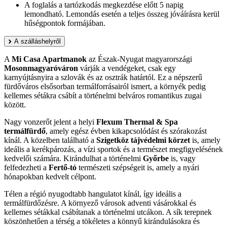
A foglalás a tartózkodás megkezdése előtt 5 napig
lemondható. Lemondás esetén a teljes összeg jóváírásra kerül
hűségpontok formájában.
A szálláshelyről
A
Mi Casa Apartmanok
az Észak-Nyugat magyarországi
Mosonmagyaróváron
várják a vendégeket, csak egy
karnyújtásnyira a szlovák és az osztrák határtól. Ez a népszerű
fürdőváros elsősorban termálforrásairól ismert, a környék pedig
kellemes sétákra csábít a történelmi belváros romantikus zugai
között.
Nagy vonzerőt jelent a helyi
Flexum Thermal & Spa
termálfürdő
, amely egész évben kikapcsolódást és szórakozást
kínál. A közelben található a
Szigetköz tájvédelmi körzet
is, amely
ideális a kerékpározás, a vízi sportok és a természet megfigyelésének
kedvelői számára. Kirándulhat a történelmi
Győrbe
is, vagy
felfedezheti a
Fertő-tó
természeti szépségeit is, amely a nyári
hónapokban kedvelt célpont.
Télen a régió nyugodtabb hangulatot kínál, így ideális a
termálfürdőzésre. A környező városok adventi vásárokkal és
kellemes sétákkal csábítanak a történelmi utcákon. A sík terepnek
köszönhetően a térség a tökéletes a könnyű kirándulásokra és