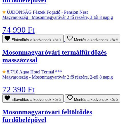
ÚJDONSÁG
Fészek Fogadó - Pension Nest
Magyarország - Mosonmagyaróvár
2 fő részére, 3-tól 8 napig
74 990 Ft
Eltávolítás a kedvencek közül
Mentés a kedvencek közé
Mosonmagyaróvári termálfürdőzés
masszázzsal
8.7/10
Aqua Hotel Termál ***
Magyarország - Mosonmagyaróvár
2 fő részére, 2-tól 8 napig
72 390 Ft
Eltávolítás a kedvencek közül
Mentés a kedvencek közé
Mosonmagyaróvári feltöltődés
fürdőbelépővel