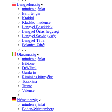
Lengyelország
minden ajánlat
Balti-tenger
Krakkó
Kladsko-medence
Lengyel Beszkidek
Lengyel Óriás-hegység
Lengyel Sas-hegység
Lengyel-Tátra
Polanica Zdrój
…
Olaszország
minden ajánlat
Bibione
Dél-Tirol
Garda-tó
Rimini és környéke
Toszkána
Trento
Velence
…
Németország
minden ajánlat
Baden-Württemberg