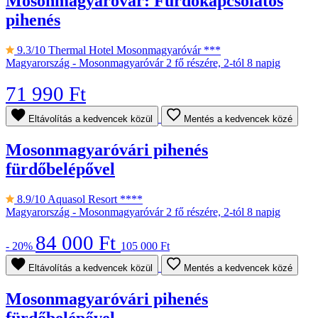
Mosonmagyaróvár: Fürdőkapcsolatos
pihenés
9.3/10
Thermal Hotel Mosonmagyaróvár ***
Magyarország - Mosonmagyaróvár
2 fő részére, 2-tól 8 napig
71 990 Ft
Eltávolítás a kedvencek közül
Mentés a kedvencek közé
Mosonmagyaróvári pihenés
fürdőbelépővel
8.9/10
Aquasol Resort ****
Magyarország - Mosonmagyaróvár
2 fő részére, 2-tól 8 napig
84 000 Ft
- 20%
105 000 Ft
Eltávolítás a kedvencek közül
Mentés a kedvencek közé
Mosonmagyaróvári pihenés
fürdőbelépővel