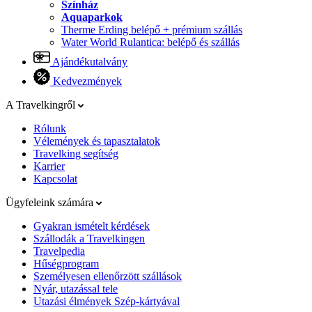
Színház
Aquaparkok
Therme Erding belépő + prémium szállás
Water World Rulantica: belépő és szállás
Ajándékutalvány
Kedvezmények
A Travelkingről
Rólunk
Vélemények és tapasztalatok
Travelking segítség
Karrier
Kapcsolat
Ügyfeleink számára
Gyakran ismételt kérdések
Szállodák a Travelkingen
Travelpedia
Hűségprogram
Személyesen ellenőrzött szállások
Nyár, utazással tele
Utazási élmények Szép-kártyával