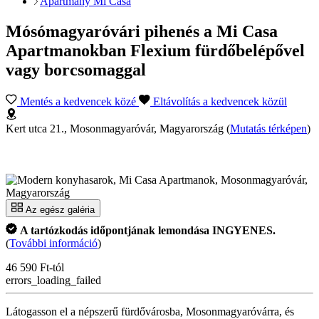
Apartmány Mi Casa
Mósómagyaróvári pihenés a Mi Casa
Apartmanokban Flexium fürdőbelépővel
vagy borcsomaggal
Mentés a kedvencek közé
Eltávolítás a kedvencek közül
Kert utca 21., Mosonmagyaróvár, Magyarország
(
Mutatás térképen
)
Az egész galéria
A tartózkodás időpontjának lemondása INGYENES.
(
További információ
)
46 590 Ft-tól
errors_loading_failed
Látogasson el a népszerű fürdővárosba, Mosonmagyaróvárra, és