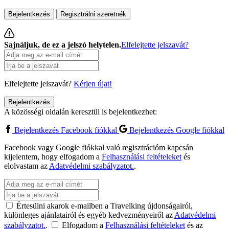
Bejelentkezés
Regisztrálni szeretnék
Sajnáljuk, de ez a jelszó helytelen.
Elfelejtette jelszavát?
Elfelejtette jelszavát?
Kérjen újat!
Bejelentkezés
A közösségi oldalán keresztül is bejelentkezhet:
Bejelentkezés Facebook fiókkal
Bejelentkezés Google fiókkal
Facebook vagy Google fiókkal való regisztrációm kapcsán
kijelentem, hogy elfogadom a
Felhasználási feltételeket
és
elolvastam az
Adatvédelmi szabályzatot.
.
Értesülni akarok e-mailben a Travelking újdonságairól,
különleges ajánlatairól és egyéb kedvezményeiről az
Adatvédelmi
szabályzatot.
.
Elfogadom a
Felhasználási feltételeket
és az