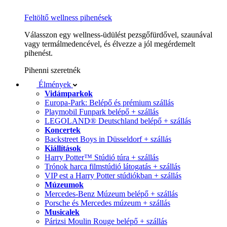
Feltöltő wellness pihenések
Válasszon egy wellness-üdülést pezsgőfürdővel, szaunával
vagy termálmedencével, és élvezze a jól megérdemelt
pihenést.
Pihenni szeretnék
Élmények
Vidámparkok
Europa-Park: Belépő és prémium szállás
Playmobil Funpark belépő + szállás
LEGOLAND® Deutschland belépő + szállás
Koncertek
Backstreet Boys in Düsseldorf + szállás
Kiállítások
Harry Potter™ Stúdió túra + szállás
Trónok harca filmstúdió látogatás + szállás
VIP est a Harry Potter stúdiókban + szállás
Múzeumok
Mercedes-Benz Múzeum belépő + szállás
Porsche és Mercedes múzeum + szállás
Musicalek
Párizsi Moulin Rouge belépő + szállás