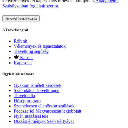
kedvezményekkel kapcsolatos hírlevelet küldjön az
Adatvédelmi
Szabályzatban foglaltak szerint
.
Hírlevél feliratkozás
A Travelkingről
Rólunk
Vélemények és tapasztalatok
Travelking segítség
Karrier
Kapcsolat
Ügyfeleink számára
Gyakran ismételt kérdések
Szállodák a Travelkingen
Travelpedia
Hűségprogram
Személyesen ellenőrzött szállások
Fedezze fel Magyarország legjobbjait
Nyár, utazással tele
Utazási élmények Szép-kártyával