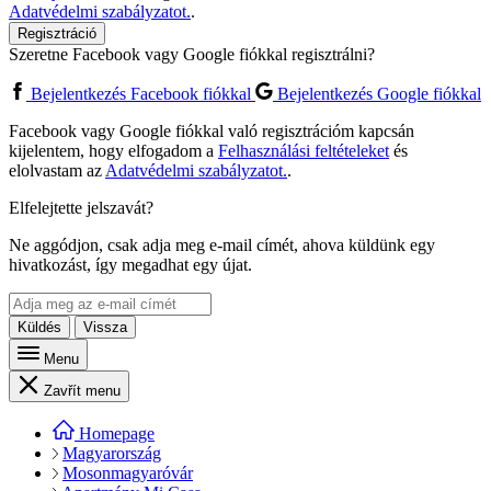
Adatvédelmi szabályzatot.
.
Regisztráció
Szeretne Facebook vagy Google fiókkal regisztrálni?
Bejelentkezés Facebook fiókkal
Bejelentkezés Google fiókkal
Facebook vagy Google fiókkal való regisztrációm kapcsán
kijelentem, hogy elfogadom a
Felhasználási feltételeket
és
elolvastam az
Adatvédelmi szabályzatot.
.
Elfelejtette jelszavát?
Ne aggódjon, csak adja meg e-mail címét, ahova küldünk egy
hivatkozást, így megadhat egy újat.
Küldés
Vissza
Menu
Zavřít menu
Homepage
Magyarország
Mosonmagyaróvár