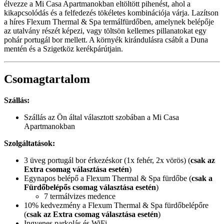
élvezze a Mi Casa Apartmanokban eltöltött pihenést, ahol a
kikapcsolódás és a felfedezés tökéletes kombinációja várja. Lazítson
a híres Flexum Thermal & Spa termálfürdőben, amelynek belépője
az utalvány részét képezi, vagy töltsön kellemes pillanatokat egy
pohár portugál bor mellett. A környék kirándulásra csábít a Duna
mentén és a Szigetköz kerékpárútjain.
Csomagtartalom
Szállás:
Szállás az Ön által választott szobában a Mi Casa
Apartmanokban
Szolgáltatások:
3 üveg portugál bor érkezéskor (1x fehér, 2x vörös) (
csak az
Extra csomag választása esetén
)
Egynapos belépő a Flexum Thermal & Spa fürdőbe (
csak a
Fürdőbelépős csomag választása esetén
)
7 termálvizes medence
10% kedvezmény a Flexum Thermal & Spa fürdőbelépőre
(
csak az Extra csomag választása esetén
)
Ingyenes parkolás és WiFi