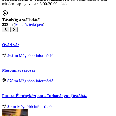
minden nap nyitva tart 8:00-20:00 között.
Távolság a szállodától
233 m
(
Mutatás térképen
)
Óvári vár
562 m
Még több információ
Mosonmagyaróvár
878 m
Még több információ
Futura Élményközpont - Tudományos játszóház
3 km
Még több információ