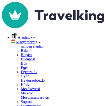
Ajánlatok
Magyarország
minden ajánlat
Balaton
Bogács
Budapest
Bük
Eger
Egerszalók
Győr
Hajdúszoboszló
Hévíz
Mezőkövesd
Miskolc
Mosonmagyaróvár
Sopron
Szentgotthárd