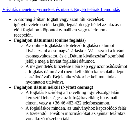
Vásárlás menete
Gyermekek és utasok
Egyéb felárak
Lemondás
A csomag árában foglalt vagy azon túli kezelések
igénybevétele esetén kérjük, legalább egy héttel az utazása
előtt foglaljon időpontot e-mailben vagy telefonon a
recepción.
Foglaljon dátummal (online foglalás)
Az online foglaláskor kötelező foglalási dátumot
kiválasztani a csomagvásárláskor. Válassza ki a kívánt
csomagváltozatot, és a „Dátum kiválasztása” gombbal
jelölje meg a kívánt foglalási dátumot.
A megrendelés kifizetése után kap egy azonosítószámot
a foglalás dátumával (nem kell külön kapcsolatba lépni
a szállodával). Bejelentkezéskor be kell mutatnia a
nyomtatott utalványt.
Foglaljon dátum nélkül (Nyitott csomag)
A foglalás kizárólag a Travelking ügyfélszolgálatán
keresztül lehetséges: az info@travelking.hu e-mail
címen, vagy a +36 46 463 422 telefonszámon.
A foglaláskor minden, az utalványhoz kapcsolódó felár
is fizetendő. További információkat az ajánlat felárakra
vonatkozó részében talál.