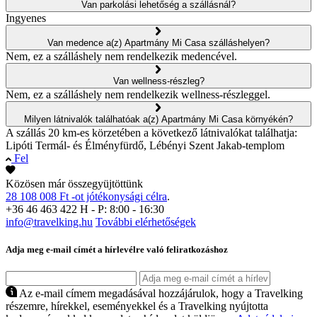
Van parkolási lehetőség a szállásnál?
Ingyenes
Van medence a(z) Apartmány Mi Casa szálláshelyen?
Nem, ez a szálláshely nem rendelkezik medencével.
Van wellness-részleg?
Nem, ez a szálláshely nem rendelkezik wellness-részleggel.
Milyen látnivalók találhatóak a(z) Apartmány Mi Casa környékén?
A szállás 20 km-es körzetében a következő látnivalókat találhatja:
Lipóti Termál- és Élményfürdő, Lébényi Szent Jakab-templom
Fel
Közösen már összegyüjtöttünk
28 108 008 Ft -ot jótékonysági célra
.
+36 46 463 422
H - P: 8:00 - 16:30
info@travelking.hu
További elérhetőségek
Adja meg e-mail címét a hírlevélre való feliratkozáshoz
Az e-mail címem megadásával hozzájárulok, hogy a Travelking
részemre, hírekkel, eseményekkel és a Travelking nyújtotta