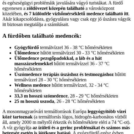
és egészségügyi problémáik javulására vágyó turistákat. A fürdő
egyenesen a
zöldövezet közepén található
a városközpont
közelében,
és 7 különféle vízhőmérsékletű medence található itt
.
Akár kikapcsolódásra, gyógyulásra vagy csak egy jó úszásra vágyik
itt biztosan megtalálja a számításait.
A fürdőben található medencék:
Gyógyfürdő
termálvízzel 36 - 38 °C hőmérsékleten
Ülőmedence
hűtött termálvízzel 30 - 33 °C hőmérsékleten
Ülőmedence pezsgőpadokkal, a láb és a hát
masszázselemekkel
hűtött termálvízzel 36 - 37 °C
hőmérsékleten
Úszómedence terápiás úszáshoz és testmozgáshoz
hűtött
termálvízzel 28 - 30 °C hőmérsékleten
Wellness medence
hűtött termálvízzel, 32 - 34 °C
hőmérsékleten
33,3 m hosszú szómedence
, 28 - 29 °C hőmérsékleten
25 m hosszú uszoda
, 26 - 28 °C hőmérsékleten
A mosonmagyaróvári termálforrások Európa
leggyógyítóbb vizei
közé tartoznak
(a termálforrás lúgos, hidrogén-karbonátos vízből
áll, amely 2000 m mélyről érkezik és hőmérséklete eléri a 74 °C-ot).
A víz gyógyítja
az ízületi és a gerinc problémákat és számos más
betegség esetén is jótékony hatású
. A gyógyfürdő egész évben