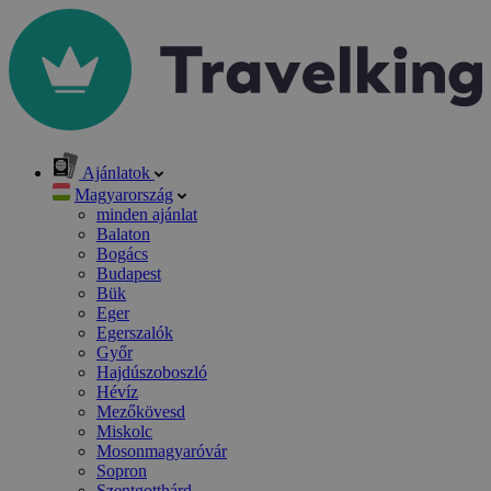
Ajánlatok
Magyarország
minden ajánlat
Balaton
Bogács
Budapest
Bük
Eger
Egerszalók
Győr
Hajdúszoboszló
Hévíz
Mezőkövesd
Miskolc
Mosonmagyaróvár
Sopron
Szentgotthárd