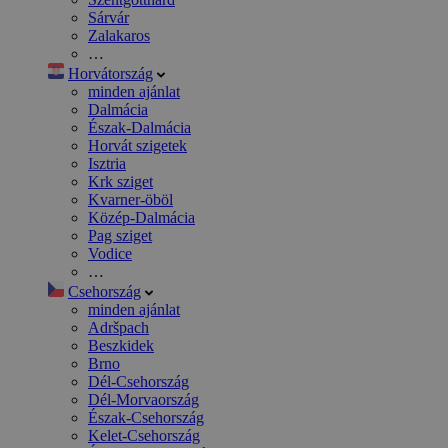
Sárvár
Zalakaros
…
Horvátország
minden ajánlat
Dalmácia
Észak-Dalmácia
Horvát szigetek
Isztria
Krk sziget
Kvarner-öböl
Közép-Dalmácia
Pag sziget
Vodice
…
Csehország
minden ajánlat
Adršpach
Beszkidek
Brno
Dél-Csehország
Dél-Morvaország
Észak-Csehország
Kelet-Csehország