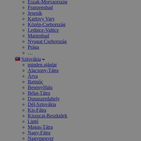
Észak-Morvaország
Franzensbad
Jeseník
Karlovy Vary
Közép-Csehország
Lednice-Valtice
Marienbad
Nyugat Csehország
Prága
…
Szlovákia
minden ajánlat
Alacsony-Tátra
Árva
Bajmóc
Besenyőfalu
Bélai-Tátra
Dunaszerdahely
Dél-Szlovákia
Kis-Fátra
Kiszucai-Beszkidek
Liptó
Magas-Tátra
Nagy-Fátra
Nagymegyer