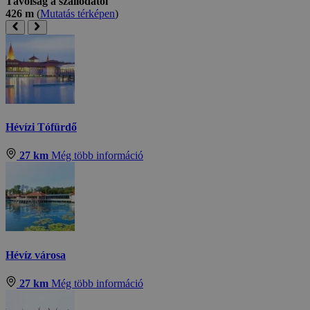
Távolság a szállodától
426 m
(
Mutatás térképen
)
Hévízi Tófürdő
27 km
Még több információ
Hévíz városa
27 km
Még több információ