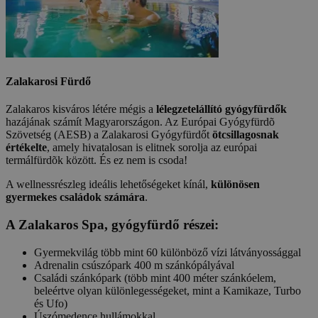
Zalakarosi Fürdő
Zalakaros kisváros létére mégis a
lélegzetelállító gyógyfürdők
hazájának számít Magyarországon. Az Európai Gyógyfürdõ
Szövetség (AESB) a Zalakarosi Gyógyfürdőt
ötcsillagosnak
értékelte
, amely hivatalosan is elitnek sorolja az európai
termálfürdõk között. És ez nem is csoda!
A wellnessrészleg ideális lehetőségeket kínál,
különösen
gyermekes családok számára
.
A Zalakaros Spa, gyógyfürdő részei:
Gyermekvilág több mint 60 különböző vízi látványossággal
Adrenalin csúszópark 400 m szánkópályával
Családi szánkópark (több mint 400 méter szánkóelem,
beleértve olyan különlegességeket, mint a Kamikaze, Turbo
és Ufo)
Úszómedence hullámokkal