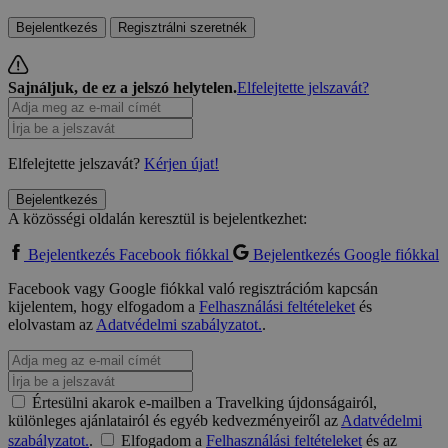
Bejelentkezés
Regisztrálni szeretnék
Sajnáljuk, de ez a jelszó helytelen.
Elfelejtette jelszavát?
Elfelejtette jelszavát?
Kérjen újat!
Bejelentkezés
A közösségi oldalán keresztül is bejelentkezhet:
Bejelentkezés Facebook fiókkal
Bejelentkezés Google fiókkal
Facebook vagy Google fiókkal való regisztrációm kapcsán
kijelentem, hogy elfogadom a
Felhasználási feltételeket
és
elolvastam az
Adatvédelmi szabályzatot.
.
Értesülni akarok e-mailben a Travelking újdonságairól,
különleges ajánlatairól és egyéb kedvezményeiről az
Adatvédelmi
szabályzatot.
.
Elfogadom a
Felhasználási feltételeket
és az