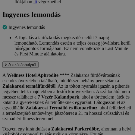
fiókjában
itt
végezheti el.
Ingyenes lemondás
Ingyenes lemondás
A foglalás a tartózkodás megkezdése előtt 7 napig
lemondható. Lemondás esetén a teljes összeg jóváírásra kerül
hűségpontok formájában. Ez nem vonatkozik a Last Minute
és First Minute ajánlatokra.
A szálláshelyről
A
Wellness Hotel Aphrodite ****
Zalakaros fürdővárosának
csendes övezetében található, mindössze néhány perc sétára a
Zalakarosi termálfürdőtől
. Az itt töltött nyaralás igazán a pihenés
jegyében telik majd ebben a festői környezetben. A szállodától nem
messze található a
7 Vezér Kalandpark
, ahol a történelem játék és
kaland a gyerekeknek és felnőtteknek egyaránt. Látogasson el az
egyedülálló
Zalakarosi Termáltó és ökoparthoz
, ahol felfedezheti
a természetjáró tanösvényt, játszóteret a 21 m hosszú csúszdával és
szabadtéri fitness teremmel.
Tegyen egy kirándulást a
Zalakarosi Parkerdőbe
, ahonnan a helyi
kilátóból gyönyörű kilátás nyílik a környékre. Ezután