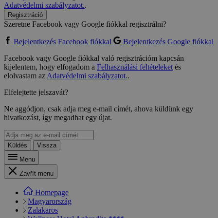
Adatvédelmi szabályzatot.
.
Regisztráció
Szeretne Facebook vagy Google fiókkal regisztrálni?
Bejelentkezés Facebook fiókkal
Bejelentkezés Google fiókkal
Facebook vagy Google fiókkal való regisztrációm kapcsán
kijelentem, hogy elfogadom a
Felhasználási feltételeket
és
elolvastam az
Adatvédelmi szabályzatot.
.
Elfelejtette jelszavát?
Ne aggódjon, csak adja meg e-mail címét, ahova küldünk egy
hivatkozást, így megadhat egy újat.
Küldés
Vissza
Menu
Zavřít menu
Homepage
Magyarország
Zalakaros