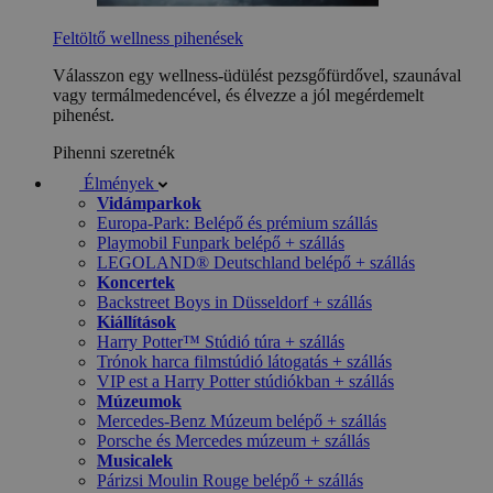
Feltöltő wellness pihenések
Válasszon egy wellness-üdülést pezsgőfürdővel, szaunával
vagy termálmedencével, és élvezze a jól megérdemelt
pihenést.
Pihenni szeretnék
Élmények
Vidámparkok
Europa-Park: Belépő és prémium szállás
Playmobil Funpark belépő + szállás
LEGOLAND® Deutschland belépő + szállás
Koncertek
Backstreet Boys in Düsseldorf + szállás
Kiállítások
Harry Potter™ Stúdió túra + szállás
Trónok harca filmstúdió látogatás + szállás
VIP est a Harry Potter stúdiókban + szállás
Múzeumok
Mercedes-Benz Múzeum belépő + szállás
Porsche és Mercedes múzeum + szállás
Musicalek
Párizsi Moulin Rouge belépő + szállás