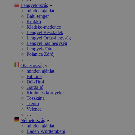
Lengyelország
minden ajánlat
Balti-tenger
Krakkó
Kladsko-medence
Lengyel Beszkidek
Lengyel Óriás-hegység
Lengyel Sas-hegység
Lengyel-Tátra
Polanica Zdrój
…
Olaszország
minden ajánlat
Bibione
Dél-Tirol
Garda-tó
Rimini és környéke
Toszkána
Trento
Velence
…
Németország
minden ajánlat
Baden-Württemberg