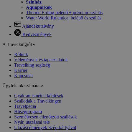
Színház
Aquaparkok
Therme Erding belépő + prémium szállás
Water World Rulantica: belépő és szállás
Ajándékutalvány
Kedvezmények
A Travelkingről
Rólunk
Vélemények és tapasztalatok
Travelking segítség
Karrier
Kapcsolat
Ügyfeleink számára
Gyakran ismételt kérdések
Szállodák a Travelkingen
Travelpedia
Hűségprogram
Személyesen ellenőrzött szállások
Nyár, utazással tele
Utazási élmények Szép-kártyával