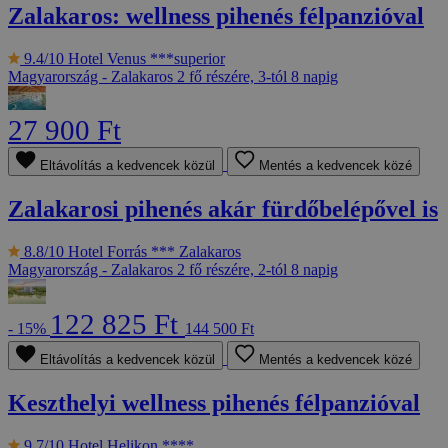
Zalakaros: wellness pihenés félpanzióval
9.4/10
Hotel Venus ***superior
Magyarország - Zalakaros
2 fő részére, 3-tól 8 napig
27 900 Ft
Eltávolítás a kedvencek közül
Mentés a kedvencek közé
Zalakarosi pihenés akár fürdőbelépővel is
8.8/10
Hotel Forrás *** Zalakaros
Magyarország - Zalakaros
2 fő részére, 2-tól 8 napig
122 825 Ft
- 15%
144 500 Ft
Eltávolítás a kedvencek közül
Mentés a kedvencek közé
Keszthelyi wellness pihenés félpanzióval
9.7/10
Hotel Helikon ****