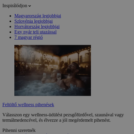
Inspirálódjon
Magyarország legjobbjai
Szlovénia legjobbjai
Horvátország legjobbjai
Egy nyár teli utazással
7 magyar régió
Feltöltő wellness pihenések
Válasszon egy wellness-üdülést pezsgőfürdővel, szaunával vagy
termálmedencével, és élvezze a jól megérdemelt pihenést.
Pihenni szeretnék