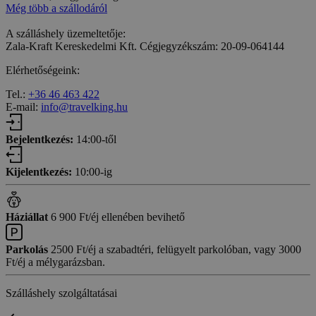
Még több a szállodáról
A szálláshely üzemeltetője:
Zala-Kraft Kereskedelmi Kft. Cégjegyzékszám: 20-09-064144
Elérhetőségeink:
Tel.:
+36 46 463 422
E-mail:
info@travelking.hu
Bejelentkezés:
14:00-től
Kijelentkezés:
10:00-ig
Háziállat
6 900 Ft/éj ellenében bevihető
Parkolás
2500 Ft/éj a szabadtéri, felügyelt parkolóban, vagy 3000
Ft/éj a mélygarázsban.
Szálláshely szolgáltatásai