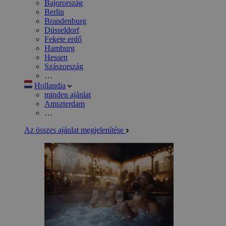
Bajorország
Berlin
Brandenburg
Düsseldorf
Fekete erdő
Hamburg
Hessen
Szászország
…
Hollandia
minden ajánlat
Amszterdam
…
Az összes ajánlat megjelenítése