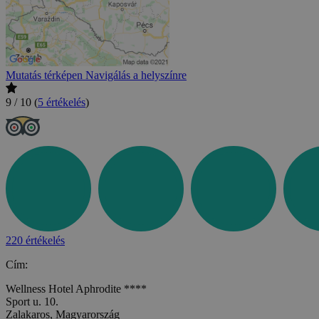
Mutatás térképen
Navigálás a helyszínre
9 / 10
(
5 értékelés
)
220 értékelés
Cím:
Wellness Hotel Aphrodite ****
Sport u. 10.
Zalakaros, Magyarország