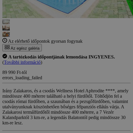
Az elérhető időpontok gyorsan fogynak
Az egész galéria
A tartózkodás időpontjának lemondása INGYENES.
(
További információ
)
89 990 Ft-tól
errors_loading_failed
Irány Zalakaros, és a csodás Wellness Hotel Aphrodite ****, amely
mindössze 400 méterre található a helyi fürdőtől. Töltődjön fel a
csodás római fürdőben, a szaunában és a pezsgőfürdőben, valamint
utalványunknak köszönhetően bőséges félpanziós ellátás várja. A
Zalakarosi termálfürdőtől mindössze 400 méterre, a 7 Vezér
Kalandparktól 3 km-re, a legendás Balatontól pedig mindössze 30
km-re lesz.