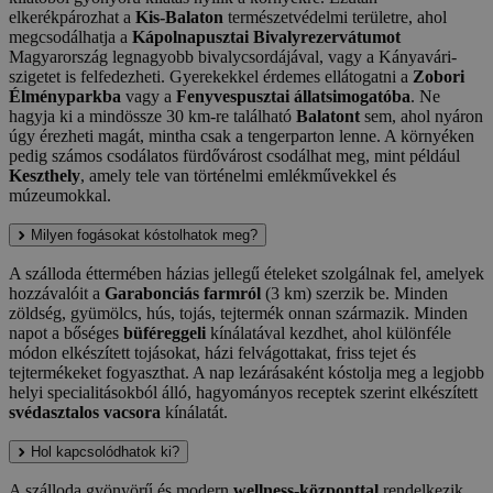
elkerékpározhat a
Kis-Balaton
természetvédelmi területre, ahol
megcsodálhatja a
Kápolnapusztai Bivalyrezervátumot
Magyarország legnagyobb bivalycsordájával, vagy a Kányavári-
szigetet is felfedezheti. Gyerekekkel érdemes ellátogatni a
Zobori
Élményparkba
vagy a
Fenyvespusztai állatsimogatóba
. Ne
hagyja ki a mindössze 30 km-re található
Balatont
sem, ahol nyáron
úgy érezheti magát, mintha csak a tengerparton lenne. A környéken
pedig számos csodálatos fürdővárost csodálhat meg, mint például
Keszthely
, amely tele van történelmi emlékművekkel és
múzeumokkal.
Milyen fogásokat kóstolhatok meg?
A szálloda éttermében házias jellegű ételeket szolgálnak fel, amelyek
hozzávalóit a
Garabonciás farmról
(3 km) szerzik be. Minden
zöldség, gyümölcs, hús, tojás, tejtermék onnan származik. Minden
napot a bőséges
büféreggeli
kínálatával kezdhet, ahol különféle
módon elkészített tojásokat, házi felvágottakat, friss tejet és
tejtermékeket fogyaszthat. A nap lezárásaként kóstolja meg a legjobb
helyi specialitásokból álló, hagyományos receptek szerint elkészített
svédasztalos vacsora
kínálatát.
Hol kapcsolódhatok ki?
A szálloda gyönyörű és modern
wellness-központtal
rendelkezik,