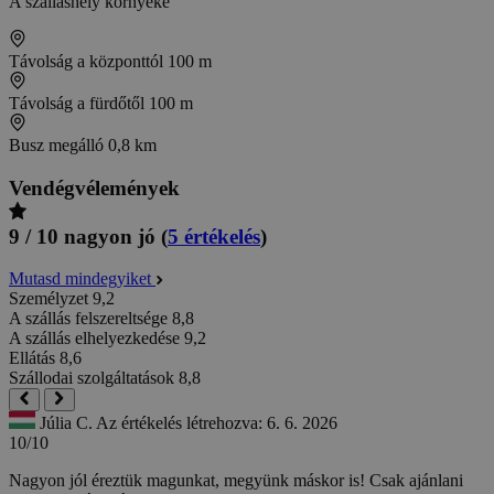
A szálláshely környéke
Távolság a központtól
100 m
Távolság a fürdőtől
100 m
Busz megálló
0,8 km
Vendégvélemények
9 / 10
nagyon jó
(
5 értékelés
)
Mutasd mindegyiket
Személyzet
9,2
A szállás felszereltsége
8,8
A szállás elhelyezkedése
9,2
Ellátás
8,6
Szállodai szolgáltatások
8,8
Júlia C.
Az értékelés létrehozva: 6. 6. 2026
10/10
Nagyon jól éreztük magunkat, megyünk máskor is! Csak ajánlani