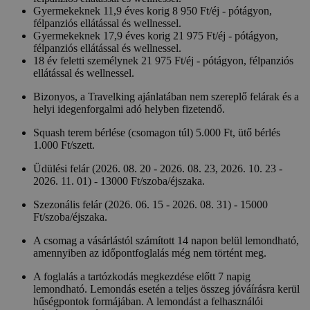
Gyermekeknek 11,9 éves korig 8 950 Ft/éj - pótágyon,
félpanziós ellátással és wellnessel.
Gyermekeknek 17,9 éves korig 21 975 Ft/éj - pótágyon,
félpanziós ellátással és wellnessel.
18 év feletti személynek 21 975 Ft/éj - pótágyon, félpanziós
ellátással és wellnessel.
Bizonyos, a Travelking ajánlatában nem szereplő felárak és a
helyi idegenforgalmi adó helyben fizetendő.
Squash terem bérlése (csomagon túl) 5.000 Ft, ütő bérlés
1.000 Ft/szett.
Üdülési felár (2026. 08. 20 - 2026. 08. 23, 2026. 10. 23 -
2026. 11. 01) - 13000 Ft/szoba/éjszaka.
Szezonális felár (2026. 06. 15 - 2026. 08. 31) - 15000
Ft/szoba/éjszaka.
A csomag a vásárlástól számított 14 napon belül lemondható,
amennyiben az időpontfoglalás még nem történt meg.
A foglalás a tartózkodás megkezdése előtt 7 napig
lemondható. Lemondás esetén a teljes összeg jóváírásra kerül
hűségpontok formájában. A lemondást a felhasználói