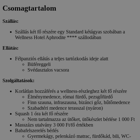
Csomagtartalom
Szállás:
Szállás két fő részére egy Standard kétágyas szobában a
Wellness Hotel Aphrodite **** szállodában
Ellátás:
Félpanziós ellátás a teljes tartózkodás ideje alatt
Büféreggeli
Svédasztalos vacsora
Szolgáltatások:
Korlátlan hozzáférés a wellness-részleghez két fő részére
Élménymedence, római fürdő, pezsgőfürdő
Finn szauna, infraszauna, bizánci gőz, hűtőmedence
Szabadtéri medence terasszal (nyáron)
Squash 1 óra két fő részére
Nem tartalmazza az ütőket, ütőkészlet bérlése 1 000 Ft
Masszázs utalvány 3 000 Ft/fő értékben
Babafelszerelés bérlés
Gyermekágy, pelenkázó matrac, fürdőkád, bili, WC-