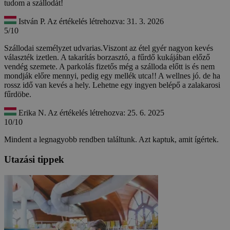
tudom a szállodát!
István P.
Az értékelés létrehozva: 31. 3. 2026
5/10
Szállodai személyzet udvarias.Viszont az étel gyér nagyon kevés
választék izetlen. A takarítás borzasztó, a fűrdő kukájában előző
vendég szemete. A parkolás fizetős még a szálloda előtt is és nem
mondják előre mennyi, pedig egy mellék utca!! A wellnes jó. de ha
rossz idő van kevés a hely. Lehetne egy ingyen belépő a zalakarosi
fűrdöbe.
Erika N.
Az értékelés létrehozva: 25. 6. 2025
10/10
Mindent a legnagyobb rendben találtunk. Azt kaptuk, amit ígértek.
Utazási tippek