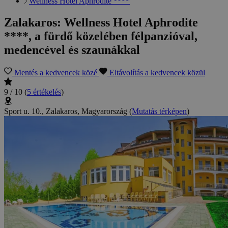
Wellness Hotel Aphrodite ****
Zalakaros: Wellness Hotel Aphrodite
****, a fürdő közelében félpanzióval,
medencével és szaunákkal
Mentés a kedvencek közé
Eltávolítás a kedvencek közül
9 / 10
(
5 értékelés
)
Sport u. 10., Zalakaros, Magyarország
(
Mutatás térképen
)