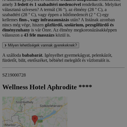
amely
3 fedett és 1 szabadtéri medencével
rendelkezik. Melyiket
választaná szívesen? A termál (36 °), az élmény (28 ° C), a
szabadtéri (28 ° C), vagy éppen a hűtőmedencét (2 ° C) egy
kellemes
finn-, vagy infraszaunázás
után? A listának azonban
nincs még vége, hiszen
gőzfürdő, szolárium, pezsgőfürdő és
élményzuhany
is vár Önre. Az élmény megkoronázásakképpen
válasszon a
43 féle masszázs
közül is.
Milyen lehetőségek vannak gyerekeknek?
A szálloda
bababarát
. Igényelhet gyermekágyat, pelenkázót,
fürdetőt, bilit, etetőszéket, bébiétel melegítőt és vízforralót is.
SZ19000728
Wellness Hotel Aphrodite ****