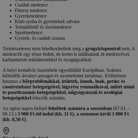
Családi medence
Fitnesz medence
Gyerekmedence
Klub szoba és gyermekek udvara
Termálfürdő és úszómedence
Sportmedence
Gyerek- és családi szauna
Természetesen nem feledkezhetünk meg a
gyógyközpontról
sem. A
medencék egy része fedett, de kertet is találhatunk itt medencével,
karbantartott sziklakertekkel és nyugágyakkal.
A helyi termálvíz összetétele egyedülálló Európában. Számos
különféle ásványi anyagot és nyomelemet tartalmaz. Különösen
hasznos a
bőrproblémákkal, ízületek, izmok, inak, gerinc és
csontrendszer betegségeivel, lágyrész reumatikával, műtét utáni
és poszttraumás betegségekkel, nőgyógyászati ​​és urológiai
betegségekkel
érkezők számára.
Az egész napos belépő
felnőttek számára a szezonban
(07.01. -
09.13.)
3 900 Ft-tól indul (kb. 11 €)
,
a szezonon kívül 3 000 Ft
(kb. 8,50 €)
.