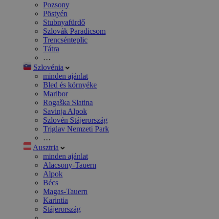
Pozsony
Pöstyén
Stubnyafürdő
Szlovák Paradicsom
Trencsénteplic
Tátra
…
Szlovénia
minden ajánlat
Bled és környéke
Maribor
Rogaška Slatina
Savinja Alpok
Szlovén Stájerország
Triglav Nemzeti Park
…
Ausztria
minden ajánlat
Alacsony-Tauern
Alpok
Bécs
Magas-Tauern
Karintia
Stájerország
…